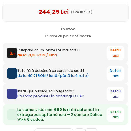
244
,25
Lei
(TVA inclus)
In stoc
Livrare dupa confirmare
Detalii
Cumpără acum, plătește mai târziu
de la 71,06 RON / lună
aici
Detalii
Rate fără dobândă cu cardul de credit
de la 40,71 RON / lună (până la 6 rate)
aici
Detalii
Instituție publică sau bugetară?
Postăm produsul în catalogul SEAP
aici
La comenzi de min.
600 lei
intri automat în
Detalii
extragerea săptămânală — 2 camere Dahua
aici
Wi-Fi 6 cadou.