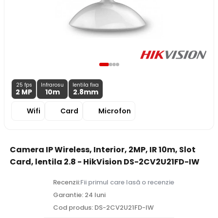
25 fps
Infrarosu
lentila fixa
2 MP
10m
2.8
mm
Wifi
Card
Microfon
Camera IP Wireless, Interior, 2MP, IR 10m, Slot
Card, lentila 2.8 - HikVision DS-2CV2U21FD-IW
Recenzii:
Fii primul care lasă o recenzie
Garantie: 24 luni
Cod produs: DS-2CV2U21FD-IW