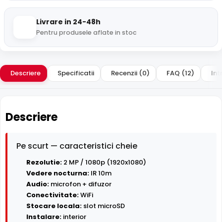
Livrare in 24-48h
Pentru produsele aflate in stoc
Descriere
Specificatii
Recenzii (0)
FAQ (12)
Int
Descriere
Pe scurt — caracteristici cheie
Rezolutie:
2 MP / 1080p (1920x1080)
Vedere nocturna:
IR 10m
Audio:
microfon + difuzor
Conectivitate:
WiFi
Stocare locala:
slot microSD
Instalare:
interior