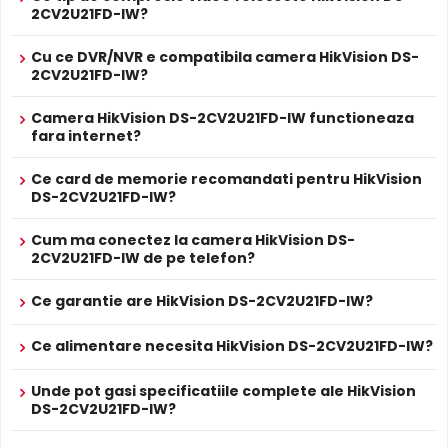
HikVision DS-2CV2U21FD-IW dispune de
microfon
2CV2U21FD-IW?
incorporat
care permite inregistrarea audio in timp real.
* Specificatiile tehnice ale produsului HikVision DS-2CV2U21FD-IW au
Sunetul se sincronizeaza cu imaginea video, utila pentru
caracter informativ.
Cu ce DVR/NVR e compatibila camera HikVision DS-
2CV2U21FD-IW?
verificarea evenimentelor si conversatiilor din zona
monitorizata.
Camera HikVision DS-2CV2U21FD-IW functioneaza
fara internet?
Difuzor Incorporat
Cu difuzor incorporat, HikVision DS-2CV2U21FD-IW permite
Ce card de memorie recomandati pentru HikVision
DS-2CV2U21FD-IW?
comunicare bidirectionala: puteti avertiza intrusii,
comunica cu vizitatorii sau emite mesaje presetate direct
Cum ma conectez la camera HikVision DS-
prin camera.
2CV2U21FD-IW de pe telefon?
Intrari Audio
Ce garantie are HikVision DS-2CV2U21FD-IW?
Camera HikVision DS-2CV2U21FD-IW are intrari audio, la
care puteti conecta microfoane, permitand
Ce alimentare necesita HikVision DS-2CV2U21FD-IW?
supravegherea audio de la distanta, de pe PC sau chiar
telefonul mobil.
Unde pot gasi specificatiile complete ale HikVision
DS-2CV2U21FD-IW?
Conectivitate WiFi