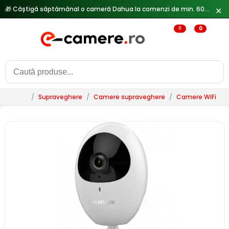
🎁 Câștigă săptămânal o cameră Dahua la comenzi de min. 600 lei —
✕
0
0
/
Supraveghere
/
Camere supraveghere
/
Camere WiFi & 