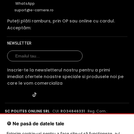
WhatsApp
suport@e-camere.ro
Puteți plăti ramburs, prin OP sau online cu cardul.
Acceptăm:
NEWSLETTER
Inscrie-te la newsletterul nostru pentru a primi
imediat ofertele noastre speciale si produsele noi pe
care le vom comercializa
SC POLITES ONLINE SRL
· CUI:
RO34846331
· Reg. Com.:
J2015001227161
· Capital social: 200 RON · Sediu: Str. Petrache
Poenaru, Nr. 1, Craiova, Jud. Dolj ·
Contactează-ne
·
Service produs
🍪 Ne pasă de datele tale
Folosim cookie-uri pentru a face site-ul să funcționeze, a-l