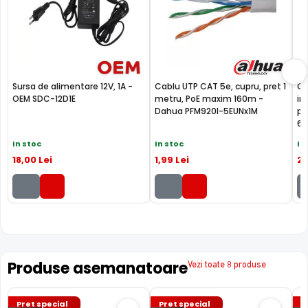
Sursa de alimentare 12V, 1A -
Cablu UTP CAT 5e, cupru, pret 1
Ca
OEM SDC-12D1E
metru, PoE maxim 160m -
in
Dahua PFM920I-5EUNx1M
pe
6U
In stoc
In stoc
In
18
,00
Lei
1
,99
Lei
2
,
Produse asemanatoare
Vezi toate 8 produse
Pret special
Pret special
P