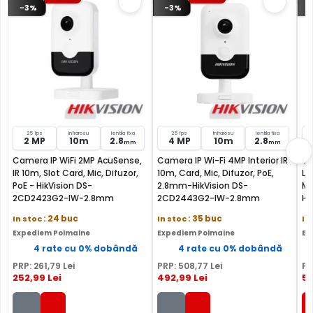
-3%
-3%
25 fps
Infrarosu
lentila fixa
25 fps
Infrarosu
lentila fixa
2 MP
10m
2.8
4 MP
10m
2.8
mm
mm
Camera IP WiFi 2MP AcuSense,
Camera IP Wi-Fi 4MP Interior IR
Ca
IR 10m, Slot Card, Mic, Difuzor,
10m, Card, Mic, Difuzor, PoE,
LE
PoE - HikVision DS-
2.8mm-HikVision DS-
Mi
2CD2423G2-IW-2.8mm
2CD2443G2-IW-2.8mm
Hi
W
In stoc
: 24 buc
In stoc
: 35 buc
In
Expediem Poimaine
Expediem Poimaine
Ex
4 rate cu 0% dobândă
4 rate cu 0% dobândă
PRP:
261
,79
Lei
PRP:
508
,77
Lei
PR
252
,99
Lei
492
,99
Lei
51