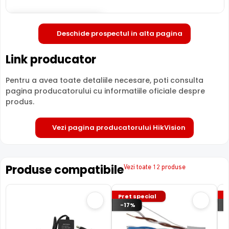
Deschide in fullscreen
Deschide prospectul in alta pagina
Link producator
Pentru a avea toate detaliile necesare, poti consulta
pagina producatorului cu informatiile oficiale despre
produs.
Vezi pagina producatorului HikVision
Produse compatibile
Vezi toate 12 produse
Pret special
P
-17%