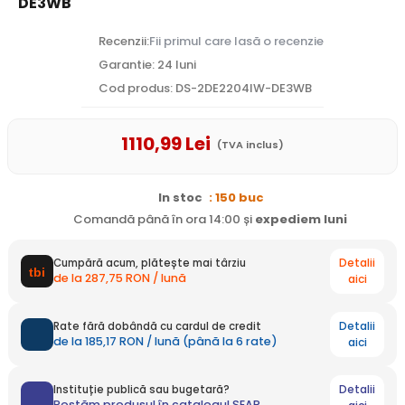
DE3WB
Recenzii:
Fii primul care lasă o recenzie
Garantie: 24 luni
Cod produs: DS-2DE2204IW-DE3WB
1110
,99
Lei
(TVA inclus)
In stoc
: 150 buc
Comandă până în ora 14:00 și
expediem
luni
Detalii
Cumpără acum, plătește mai târziu
de la 287,75 RON / lună
aici
Detalii
Rate fără dobândă cu cardul de credit
de la 185,17 RON / lună (până la 6 rate)
aici
Detalii
Instituție publică sau bugetară?
Postăm produsul în catalogul SEAP