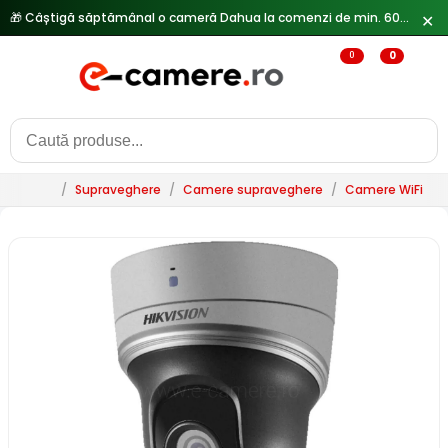
🎁 Câștigă săptămânal o cameră Dahua la comenzi de min. 600 lei —
✕
0
0
/
Supraveghere
/
Camere supraveghere
/
Camere WiFi & 