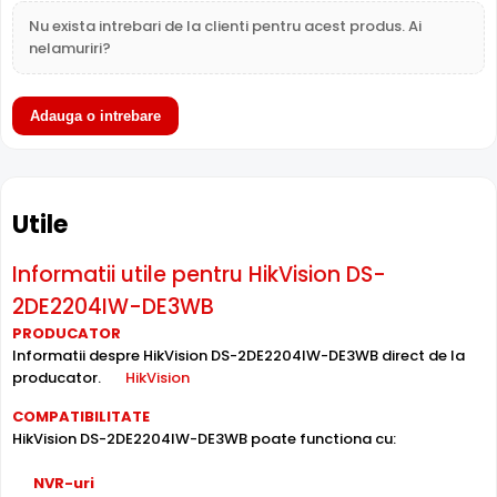
incorporat
care permite inregistrarea audio in timp real.
Nu exista intrebari de la clienti pentru acest produs. Ai
Sunetul se sincronizeaza cu imaginea video, utila pentru
nelamuriri?
verificarea evenimentelor si conversatiilor din zona
monitorizata.
Adauga o intrebare
Intrari Audio
Camera HikVision DS-2DE2204IW-DE3WB are intrari audio,
la care puteti conecta microfoane, permitand
supravegherea audio de la distanta, de pe PC sau chiar
Utile
telefonul mobil.
Informatii utile pentru HikVision DS-
Alimentare PoE
2DE2204IW-DE3WB
HikVision DS-2DE2204IW-DE3WB suporta alimentare
PRODUCATOR
Power over Ethernet (PoE)
, primind atat date cat si
Informatii despre HikVision DS-2DE2204IW-DE3WB direct de la
alimentare prin acelasi cablu de retea. Simplifica
producator.
HikVision
instalarea semnificativ, eliminand necesitatea unui cablu
COMPATIBILITATE
de alimentare separat.
HikVision DS-2DE2204IW-DE3WB poate functiona cu:
Conectivitate WiFi
NVR-uri