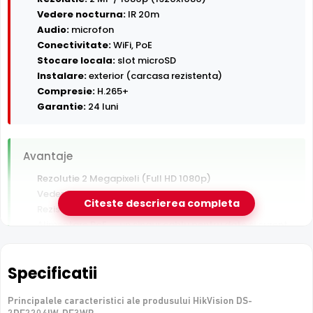
Vedere nocturna:
IR 20m
Audio:
microfon
Conectivitate:
WiFi, PoE
Stocare locala:
slot microSD
Instalare:
exterior (carcasa rezistenta)
Compresie:
H.265+
Garantie:
24 luni
Avantaje
Rezolutie 2 Megapixeli (Full HD 1080p)
Vedere nocturna in infrarosu pana la 20 m
Citeste descrierea completa
Rezistenta la exterior — ploaie, praf si inghet
Alimentare PoE — un singur cablu pentru date si curent
Conectare Wi-Fi — instalare fara cablu de retea
Inregistrare pe card MicroSD, functioneaza si fara NVR
Specificatii
De luat in calcul
Principalele caracteristici ale produsului HikVision DS-