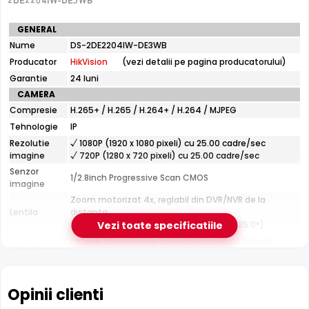
Performanta depinde de calitatea semnalului Wi-Fi la
2DE2204IW-DE3WB
locul montajului
Specificatii
GENERAL
Distanta IR modesta (20 m) — potrivita pentru incaperi
tehnice
Nume
si curti mici
DS-2DE2204IW-DE3WB
HikVision
Producator
HikVision
(vezi detalii pe pagina producatorului)
DS-
2DE2204IW-
Garantie
24 luni
DE3WB
e-Camere.ro recomanda acest produs pentru:
CAMERA
curtea si exteriorul casei; instalari profesionale cu
Compresie
H.265+ / H.265 / H.264+ / H.264 / MJPEG
cablare UTP structurata.
Tehnologie
IP
Rezolutie
√ 1080P (1920 x 1080 pixeli) cu 25.00 cadre/sec
imagine
√ 720P (1280 x 720 pixeli) cu 25.00 cadre/sec
Senzor
1/2.8inch Progressive Scan CMOS
imagine
Zoom motorizat 4x, reglabil din DVR/NVR de la
Lentila
distanta
Distanta focala: 2.8 - 12.0 mm (100.0° - 25.0°)
Vezi toate specificatiile
Pana la 20 metri (pentru vizualizarea pe timpul
Infrarosu
Infrarosu 20m
noptii)
HikVision DS-2DE2204IW-DE3WB dispune de iluminare
CARCASA
infrarosu cu raza de actiune de pana la
20 metri
, oferind
Format
Speed Dome
Opinii clienti
vizibilitate clara pe intuneric total. LED-urile IR sunt
Protectie
Exterior