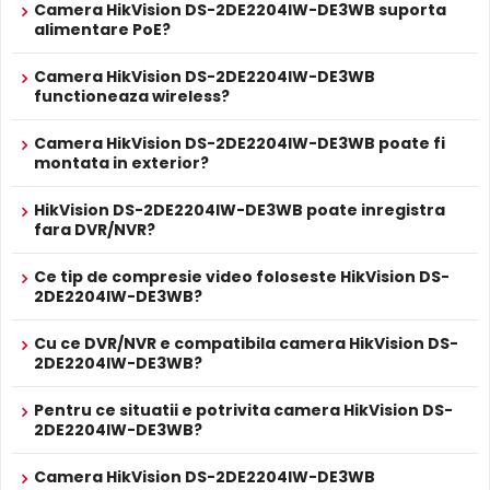
Camera HikVision DS-2DE2204IW-DE3WB suporta
treaca, imbunatatind vizibilitatea.
ALIMENTARE
alimentare PoE?
12V DC / 9 W
Alimentare
Sursa de alimentare NU este inclusa
Camera HikVision DS-2DE2204IW-DE3WB
Da
functioneaza wireless?
Alimentare
Se poate alimenta printr-un singur cablu UTP/FTP din
POE
NVR sau Switch POE
Camera HikVision DS-2DE2204IW-DE3WB poate fi
PROSPECT PRODUCATOR
montata in exterior?
Prospect
HikVision DS-2DE2204IW-DE3WB
tehnic
HikVision DS-2DE2204IW-DE3WB poate inregistra
fara DVR/NVR?
* Specificatiile tehnice ale produsului HikVision DS-2DE2204IW-DE3WB au
Infrarosu Inteligent (Smart IR)
caracter informativ.
Ce tip de compresie video foloseste HikVision DS-
HikVision DS-2DE2204IW-DE3WB este dotata cu functia
2DE2204IW-DE3WB?
Infrarosu Inteligent
(Smart IR), ce regleaza automat
intensitatea iluminatorului in infrarosu in functie de
Cu ce DVR/NVR e compatibila camera HikVision DS-
distanta obiectului, eliminand riscul de suprasaturare a
2DE2204IW-DE3WB?
imaginii la distante mici.
Pentru ce situatii e potrivita camera HikVision DS-
2DE2204IW-DE3WB?
Camera HikVision DS-2DE2204IW-DE3WB