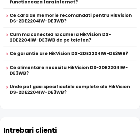
functioneaza fara internet?
Ce card de memorie recomandati pentru HikVision
DS-2DE2204IW-DE3WB?
Cum ma conectez la camera HikVision DS-
2DE2204IW-DE3WB de pe telefon?
Ce garantie are HikVision DS-2DE2204IW-DE3WB?
Ce alimentare necesita HikVision DS-2DE2204IW-
DE3WB?
BLC (Compensare Lumina)
Functia
BLC
(Backlight Compensation) cu care este
Unde pot gasi specificatiile complete ale HikVision
dotata camera HikVision DS-2DE2204IW-DE3WB, permite
DS-2DE2204IW-DE3WB?
ca obiectele aflate pe un fundal foarte luminos (de
exemplu, in dreptul unei ferestre sau a unei usi de acces)
sa fie vizibile.
Microfon Incorporat
Intrebari clienti
HikVision DS-2DE2204IW-DE3WB dispune de
microfon