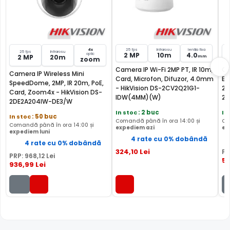
WIRELESS (WiFi)
Camera de supraveghere video HIKVISION DS-
2DE2204IW-DE3WB poate fi conectata direct la un router
4x
25 fps
Infrarosu
lentila fixa
25 fps
Infrarosu
fara fir (wireless), simplificand foarte mult instalarea.
2 MP
10m
4.0
optic
2 MP
20m
mm
zoom
Totusi pentru functionare este necesara o sursa de
Camera IP Wi-Fi 2MP PT, IR 10m,
Ca
Camera IP Wireless Mini
alimentare locala.
Card, Microfon, Difuzor, 4.0mm
Ex
SpeedDome, 2MP, IR 20m, PoE,
- HikVision DS-2CV2Q21G1-
2.
Card, Zoom4x - HikVision DS-
IDW(4MM)(W)
2
SLOT CARD
2DE2A204IW-DE3/W
Puteti inregistra imaginile obtinute de aceasta camera
In stoc
: 2 buc
In
In stoc
: 50 buc
Comandă până în ora 14:00 și
Co
atat pe un inregistrator de tip DVR, NVR, sau chiar PC, insa
Comandă până în ora 14:00 și
expediem azi
ex
expediem luni
puteti inregistra si pe un card de memorie, deoarece DS-
4 rate cu 0% dobândă
4 rate cu 0% dobândă
2DE2204IW-DE3WB permite instalarea unui asemenea
324
,10
Lei
PR
PRP:
968
,12
Lei
card (neinclus).
5
936
,99
Lei
MICROFON INCLUS
Puteti supraveghea atat video, dar si audio zona
acoperita de aceasta camera, fiind dotata cu un
microfon incorporat, ajutand la identificarea unor
zgomote suspecte, fara a fi nevoie sa va deplasati in