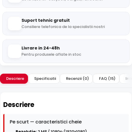
Suport tehnic gratuit
Consiliere telefonica de la specialistii nostri
Livrare in 24-48h
Pentru produsele aflate in stoc
Descriere
Specificatii
Recenzii (0)
FAQ (15)
Int
Descriere
Pe scurt — caracteristici cheie
Rezolutie:
2 MP / 1080p (1920x1080)