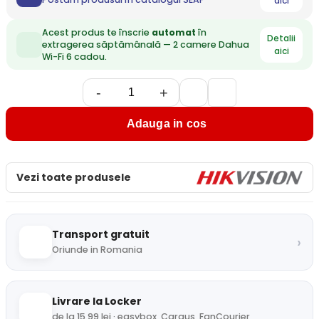
aici
Acest produs te înscrie
automat
în
Detalii
extragerea săptămânală — 2 camere Dahua
aici
Wi-Fi 6 cadou.
-
+
Adauga in cos
Vezi toate produsele
Transport gratuit
›
Oriunde in Romania
Livrare la Locker
de la 15,99 lei · easybox, Cargus, FanCourier