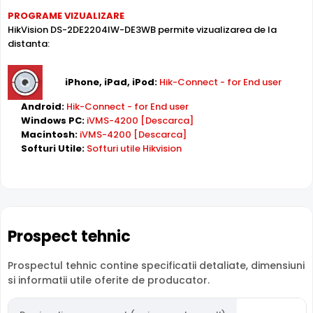
HikVision DS-2DE2204IW-DE3WB dispune de conectivitate
PROGRAME VIZUALIZARE
WiFi
, permitand transmisia datelor fara fir. Ideal pentru
HikVision DS-2DE2204IW-DE3WB permite vizualizarea de la
locatii unde cablarea nu este posibila sau dorita.
distanta:
Inregistrare pe Card
iPhone, iPad, iPod:
Hik-Connect - for End user
HikVision DS-2DE2204IW-DE3WB dispune de
slot card
microSD
incorporat, permitand inregistrarea locala
Android:
Hik-Connect - for End user
direct pe camera. Utila ca backup sau pentru instalari
Windows PC:
iVMS-4200 [Descarca]
fara DVR/NVR.
Macintosh:
iVMS-4200 [Descarca]
Softuri Utile:
Softuri utile Hikvision
Zoom Optic Motorizat
Camera HikVision DS-2DE2204IW-DE3WB are o
lentila cu
zoom optic motorizat
, ce permite reglarea unghiului de
la distanta, din inregistrator (DVR/NVR), din interfata web
Prospect tehnic
sau chiar de pe telefonul mobil. Ideala pentru zone
dinamice. Distanta focala: 2.8 - 12.0 mm.
Prospectul tehnic contine specificatii detaliate, dimensiuni
si informatii utile oferite de producator.
Compresie H.265+
Cu compresia
H.265+
, HikVision DS-2DE2204IW-DE3WB