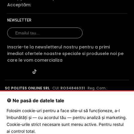
Acceptăm:
NEWSLETTER
Inscrie-te la newsletterul nostru pentru a primi
imediat ofertele noastre speciale si produsele noi pe
care le vom comercializa
FILTRU IR MECANIC (ICR / IR Cut Fillter)
SC POLITES ONLINE SRL
· CUI:
RO34846331
· Reg. Com.:
J2015001227161
· Capital social: 200 RON · Sediu: Str. Petrache
Poenaru, Nr. 1, Craiova, Jud. Dolj ·
Contactează-ne
·
Service produs
Camera HIKVISION DS-2DE2204IW-DE3WB are un filtru IR
🍪 Ne pasă de datele tale
Mecanic autoretractabil ce filtreaza lumina in infrarosu
Folosim cookie-uri pentru a face site-ul să funcționeze, a-l
pe timpul zilei, pentru a evita anumitele defecte de
îmbunătăți și — cu acordul tău — pentru analiză și marketing.
© 2026 SC POLITES ONLINE SRL
afisare a culorilor, iar pe timpul noptii acesta este retras
Cookie-urile strict necesare sunt mereu active. Pentru restul
pentru a permite luminii in infrarosu sa treaca,
ai control total.
imbunatatind vizibilitatea camerei in modul alb/negru.