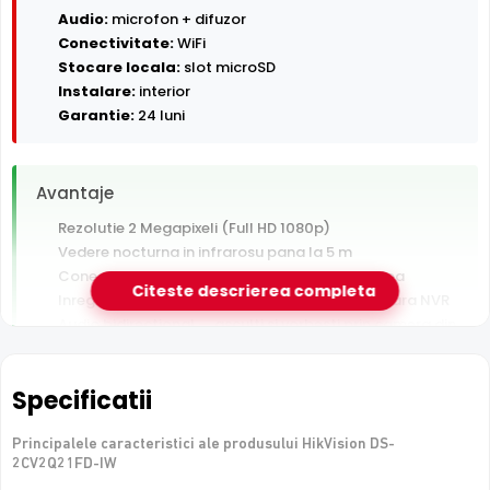
Audio:
microfon + difuzor
Conectivitate:
WiFi
Stocare locala:
slot microSD
Instalare:
interior
Garantie:
24 luni
Avantaje
Rezolutie 2 Megapixeli (Full HD 1080p)
Vedere nocturna in infrarosu pana la 5 m
Conectare Wi-Fi — instalare fara cablu de retea
Citeste descrierea completa
Inregistrare pe card MicroSD, functioneaza si fara NVR
Audio bidirectional — asculti si vorbesti prin camera din
aplicatie
Garantie 24 luni si suport tehnic gratuit in romana
Specificatii
De luat in calcul
Principalele caracteristici ale produsului HikVision DS-
Performanta depinde de calitatea semnalului Wi-Fi la
2CV2Q21FD-IW
locul montajului