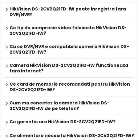
noptii acesta este retras pentru a permite luminii IR sa
Prospect tehnic
HikVision DS-2CV2Q21FD-IW
HikVision DS-2CV2Q21FD-IW poate inregistra fara
treaca, imbunatatind vizibilitatea.
DVR/NVR?
* Specificatiile tehnice ale produsului HikVision DS-2CV2Q21FD-IW au
caracter informativ.
Microfon Incorporat
Ce tip de compresie video foloseste HikVision DS-
HikVision DS-2CV2Q21FD-IW dispune de
microfon
2CV2Q21FD-IW?
incorporat
care permite inregistrarea audio in timp real.
Sunetul se sincronizeaza cu imaginea video, utila pentru
Cu ce DVR/NVR e compatibila camera HikVision DS-
2CV2Q21FD-IW?
verificarea evenimentelor si conversatiilor din zona
monitorizata.
Camera HikVision DS-2CV2Q21FD-IW functioneaza
fara internet?
Difuzor Incorporat
Cu difuzor incorporat, HikVision DS-2CV2Q21FD-IW
Ce card de memorie recomandati pentru HikVision
DS-2CV2Q21FD-IW?
permite comunicare bidirectionala: puteti avertiza intrusii,
comunica cu vizitatorii sau emite mesaje presetate direct
Cum ma conectez la camera HikVision DS-
prin camera.
2CV2Q21FD-IW de pe telefon?
Intrari Audio
Ce garantie are HikVision DS-2CV2Q21FD-IW?
Camera HikVision DS-2CV2Q21FD-IW are intrari audio, la
care puteti conecta microfoane, permitand
Ce alimentare necesita HikVision DS-2CV2Q21FD-IW?