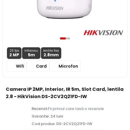
25 fps
Infrarosu
lentila fixa
2 MP
5m
2.8
mm
Wifi
Card
Microfon
Camera IP 2MP, Interior, IR 5m, Slot Card, lentila
2.8 - HikVision DS-2CV2Q21FD-IW
Recenzii:
Fii primul care lasă o recenzie
Garantie: 24 luni
Cod produs: DS-2CV2Q21FD-IW