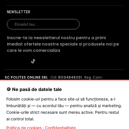
NEWSLETTER
Inscrie-te la newsletterul nostru pentru a primi
imediat ofertele noastre speciale si produsele noi pe
care le vom comercializa
SC POLITES ONLINE SRL
· CUI:
RO34846331
· Reg. Com.:
J2015001227161
· Capital social: 200 RON · Sediu: Str. Petrache
Poenaru, Nr. 1, Craiova, Jud. Dolj ·
Contactează-ne
·
Service produs
🍪 Ne pasă de datele tale
Folosim cookie-uri pentru a face site-ul să funcționeze, a-l
îmbunătăți și — cu acordul tău — pentru analiză și marketing.
© 2026 SC POLITES ONLINE SRL
Cookie-urile strict necesare sunt mereu active. Pentru restul
ai control total.
Politica de cookies
·
Confidențialitate