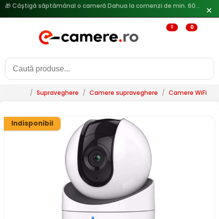
✕
🔥
Reduceri de pana la 25% doar in luna iulie → Vezi ofertele
0
0
/
Supraveghere
/
Camere supraveghere
/
Camere WiFi & 
Indisponibil