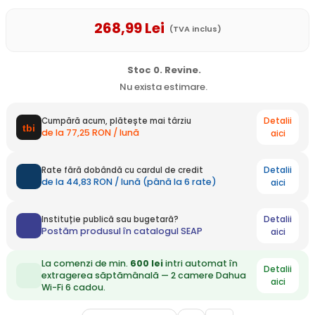
268
,99
Lei
(TVA inclus)
Stoc 0. Revine.
Nu exista estimare.
Detalii
Cumpără acum, plătește mai târziu
de la 77,25 RON / lună
aici
Detalii
Rate fără dobândă cu cardul de credit
de la 44,83 RON / lună (până la 6 rate)
aici
Detalii
Instituție publică sau bugetară?
Postăm produsul în catalogul SEAP
aici
La comenzi de min.
600 lei
intri automat în
Detalii
extragerea săptămânală — 2 camere Dahua
aici
Wi-Fi 6 cadou.