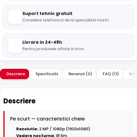
Suport tehnic gratuit
Consiliere telefonica de la specialistii nostri
Livrare in 24-48h
Pentru produsele aflate in stoc
Descriere
Specificatii
Recenzii (0)
FAQ (11)
Intr
Descriere
Pe scurt — caracteristici cheie
Rezolutie:
2 MP / 1080p (1920x1080)
Vedere nocturna:
IR 5m