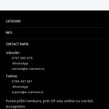
2DE2C400MWG-W-2.8mm →
CATEGORII
INFO
CONTACT RAPID
Vânzări
0767 390 475
WhatsApp
vanzari@e-camere.ro
Tehnic
0765 487 387
WhatsApp
suport@e-camere.ro
Puteți plăti ramburs, prin OP sau online cu cardul.
Acceptăm: