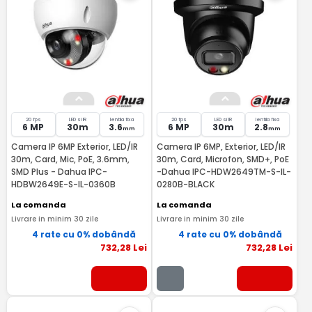
20 fps
LED si IR
lentila fixa
20 fps
LED si IR
lentila fixa
6 MP
30m
3.6
6 MP
30m
2.8
mm
mm
Camera IP 6MP Exterior, LED/IR
Camera IP 6MP, Exterior, LED/IR
30m, Card, Mic, PoE, 3.6mm,
30m, Card, Microfon, SMD+, PoE
SMD Plus - Dahua IPC-
-Dahua IPC-HDW2649TM-S-IL-
HDBW2649E-S-IL-0360B
0280B-BLACK
La comanda
La comanda
Livrare in minim 30 zile
Livrare in minim 30 zile
4 rate cu 0% dobândă
4 rate cu 0% dobândă
732
,28
Lei
732
,28
Lei