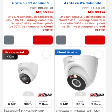
4 rate cu 0% dobândă
4 rate cu 0% dobândă
PRP:
199
,99
Lei
PRP:
154
,44
Lei
148
,65
Lei
149
,99
Lei
🎁 6 luni GRATUITE de stocare în
🎁 6 luni GRATUITE de stocare în
cloud DMSS — adaugi camera în
cloud DMSS — adaugi camera în
aplicația DMSS și activezi până
aplicația DMSS și activezi până
pe 30.11.
Vezi campania
Cloud
pe 30.11.
Vezi campania
Cloud
Gratis
!
Gratis
!
Pret special
Cloud Gratis
-32%
20 fps
LED si IR
lentila fixa
25 fps
LED si IR
lentila fixa
6 MP
30m
2.8
5 MP
30m
2.8
mm
mm
[Resigilat] Camera IP 6MP,
Camera IP, Exterior, WiFi, 5MP,