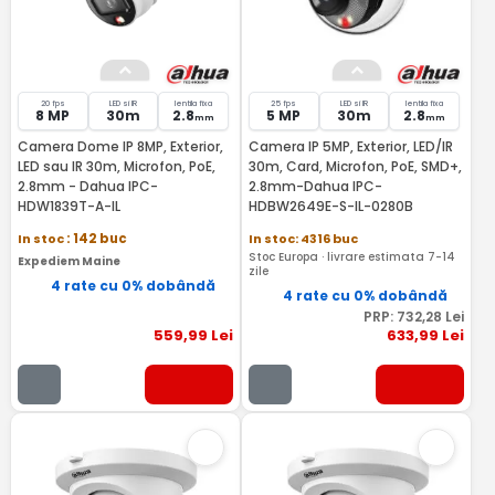
20 fps
LED si IR
lentila fixa
25 fps
LED si IR
lentila fixa
8 MP
30m
2.8
5 MP
30m
2.8
mm
mm
Camera Dome IP 8MP, Exterior,
Camera IP 5MP, Exterior, LED/IR
LED sau IR 30m, Microfon, PoE,
30m, Card, Microfon, PoE, SMD+,
2.8mm - Dahua IPC-
2.8mm-Dahua IPC-
HDW1839T-A-IL
HDBW2649E-S-IL-0280B
In stoc
: 142 buc
In stoc: 4316 buc
Stoc Europa · livrare estimata 7-14
Expediem Maine
zile
4 rate cu 0% dobândă
4 rate cu 0% dobândă
PRP:
732
,28
Lei
559
,99
Lei
633
,99
Lei