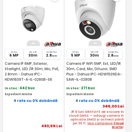
20 fps
LED si IR
lentila fixa
25 fps
LED si IR
lentila fixa
6 MP
30m
2.8
5 MP
30m
2.8
mm
mm
Camera IP 6MP, Exterior,
Camera IP WiFi 5MP, Ext, LED/IR
Starlight, LED./IR 30m, Mic, PoE,
30m, Card, Mic, Difuzor, SMD
2.8mm - Dahua IPC-
Plus - Dahua IPC-HDW1539DA-
HDW1639T-A-IL-0280B-S6
SAW-IL-0280B
In stoc
: 442 buc
In stoc
: 271 buc
Expediem Maine
Expediem Maine
4 rate cu 0% dobândă
4 rate cu 0% dobândă
346
,00
Lei
🎁 6 luni GRATUITE de stocare în
cloud DMSS — adaugi camera în
aplicația DMSS și activezi până
pe 30.11.
Vezi campania
Cloud
483
,99
Lei
Gratis
!