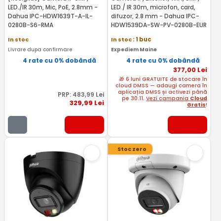
LED./IR 30m, Mic, PoE, 2.8mm -
LED / IR 30m, microfon, card,
Dahua IPC-HDW1639T-A-IL-
difuzor, 2.8 mm - Dahua IPC-
0280B-S6-RMA
HDW1539DA-SW-PV-0280B-EUR
In stoc
In stoc
: 1 buc
Livrare dupa confirmare
Expediem Maine
4 rate cu 0% dobândă
4 rate cu 0% dobândă
377
,00
Lei
🎁 6 luni GRATUITE de stocare în
cloud DMSS — adaugi camera în
aplicația DMSS și activezi până
PRP:
483
,99
Lei
pe 30.11.
Vezi campania
Cloud
329
,99
Lei
Gratis
!
Stoc zero