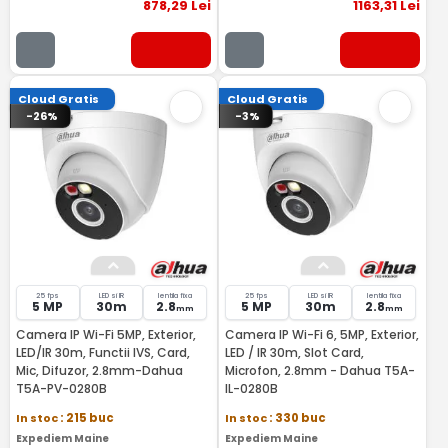
878
,29
Lei
1163
,31
Lei
Cloud Gratis
Cloud Gratis
-26%
-3%
25 fps
LED si IR
lentila fixa
25 fps
LED si IR
lentila fixa
5 MP
30m
2.8
5 MP
30m
2.8
mm
mm
Camera IP Wi-Fi 5MP, Exterior,
Camera IP Wi-Fi 6, 5MP, Exterior,
LED/IR 30m, Functii IVS, Card,
LED / IR 30m, Slot Card,
Mic, Difuzor, 2.8mm-Dahua
Microfon, 2.8mm - Dahua T5A-
T5A-PV-0280B
IL-0280B
In stoc
: 215 buc
In stoc
: 330 buc
Expediem Maine
Expediem Maine