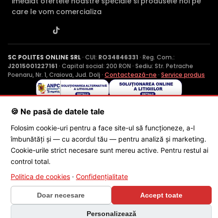
imediat ofertele noastre speciale si produsele noi pe
care le vom comercializa
SC POLITES ONLINE SRL
· CUI:
RO34846331
· Reg. Com.:
J2015001227161
· Capital social: 200 RON · Sediu: Str. Petrache
Poenaru, Nr. 1, Craiova, Jud. Dolj ·
Contactează-ne
·
Service produs
© 2026 SC POLITES ONLINE SRL
🍪 Ne pasă de datele tale
Folosim cookie-uri pentru a face site-ul să funcționeze, a-l
îmbunătăți și — cu acordul tău — pentru analiză și marketing.
Cookie-urile strict necesare sunt mereu active. Pentru restul ai
control total.
Politica de cookies
·
Confidențialitate
×
🎁 CONCURS SĂPTĂMÂNAL
Doar necesare
Accept toate
Câștigă o cameră Dahua Wi-Fi 6 în
fiecare săptămână
Personalizează