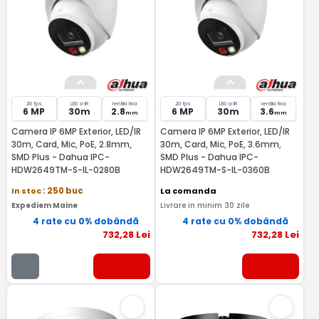
20 fps
LED si IR
lentila fixa
20 fps
LED si IR
lentila fixa
6 MP
30m
2.8
6 MP
30m
3.6
mm
mm
Camera IP 6MP Exterior, LED/IR
Camera IP 6MP Exterior, LED/IR
30m, Card, Mic, PoE, 2.8mm,
30m, Card, Mic, PoE, 3.6mm,
SMD Plus - Dahua IPC-
SMD Plus - Dahua IPC-
HDW2649TM-S-IL-0280B
HDW2649TM-S-IL-0360B
In stoc
: 250 buc
La comanda
Expediem Maine
Livrare in minim 30 zile
4 rate cu 0% dobândă
4 rate cu 0% dobândă
732
,28
Lei
732
,28
Lei