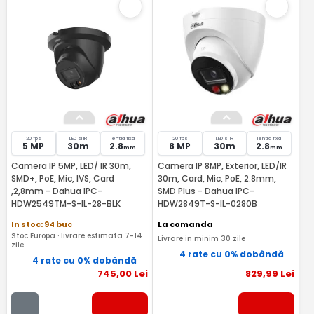
20 fps
LED si IR
lentila fixa
20 fps
LED si IR
lentila fixa
5 MP
30m
2.8
8 MP
30m
2.8
mm
mm
Camera IP 5MP, LED/ IR 30m,
Camera IP 8MP, Exterior, LED/IR
SMD+, PoE, Mic, IVS, Card
30m, Card, Mic, PoE, 2.8mm,
,2,8mm - Dahua IPC-
SMD Plus - Dahua IPC-
HDW2549TM-S-IL-28-BLK
HDW2849T-S-IL-0280B
In stoc: 94 buc
La comanda
Stoc Europa · livrare estimata 7-14
Livrare in minim 30 zile
zile
4 rate cu 0% dobândă
4 rate cu 0% dobândă
745
,00
Lei
829
,99
Lei