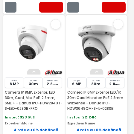
20 fps
LED-uri
lentila fixa
25 fps
LED si IR
lentila fixa
8 MP
30m
2.8
6 MP
30m
2.8
mm
mm
Camera IP 8MP, Exterior, LED
Camera IP 6MP Exterior LED/IR
30m, Card, Mic, PoE, 2.8mm,
30m Card Microfon PoE 2.8mm
SMD+ - Dahua IPC-HDW2849T-
WizSense - Dahua IPC-
S-LED-0280B-PRO
HDW3649QM-S-IL-0280B
In stoc
: 323 buc
In stoc
: 221 buc
Expediem Maine
Expediem Maine
4 rate cu 0% dobândă
4 rate cu 0% dobândă