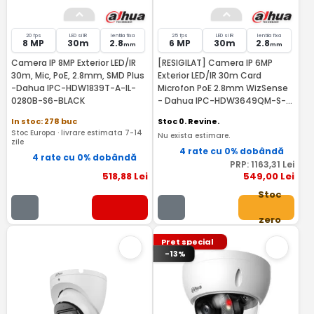
20 fps
LED si IR
lentila fixa
25 fps
LED si IR
lentila fixa
8 MP
30m
2.8
6 MP
30m
2.8
mm
mm
Camera IP 8MP Exterior LED/IR
[RESIGILAT] Camera IP 6MP
30m, Mic, PoE, 2.8mm, SMD Plus
Exterior LED/IR 30m Card
-Dahua IPC-HDW1839T-A-IL-
Microfon PoE 2.8mm WizSense
0280B-S6-BLACK
- Dahua IPC-HDW3649QM-S-
IL-0280B-RMA
In stoc: 278 buc
Stoc 0. Revine.
Stoc Europa · livrare estimata 7-14
Nu exista estimare.
zile
4 rate cu 0% dobândă
4 rate cu 0% dobândă
PRP:
1163
,31
Lei
518
,88
Lei
549
,00
Lei
Stoc
zero
Pret special
-13%