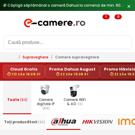
🎁 Câștigă săptămânal o cameră Dahua la comenzi de min. 600 lei —
✕
0
0
/
Supraveghere
/
Camere supraveghere
Cloud Gratis
Promo Dahua August
Promo Hikvisio
⏱ 113 Zile 16:38:31
⏱ 22 Zile 15:38:31
⏱ 22 Zile 15:3
Toate
(53)
Camere
Camere WiFi
digitale IP
& 4G
(3)
(50)
Toți producătorii
(65)