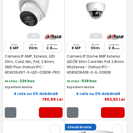
20 fps
LED-uri
lentila fixa
20 fps
LED si IR
lentila fixa
6 MP
30m
2.8
8 MP
30m
2.8
mm
mm
Camera IP 6MP, Exterior, LED
Camera IP Dome 8MP Exterior
30m, Card, Mic, PoE, 2.8mm,
LED/IR 30m Card Mic PoE 2.8mm
SMD Plus-Dahua IPC-
WizSense - Dahua IPC-
HDW2649T-S-LED-0280B-PRO
HDBW2849E-S-IL-0280B
In stoc
: 226 buc
In stoc
: 539 buc
Expediem Maine
Expediem Maine
4 rate cu 0% dobândă
4 rate cu 0% dobândă
780
,99
Lei
852
,83
Lei
Cloud Gratis