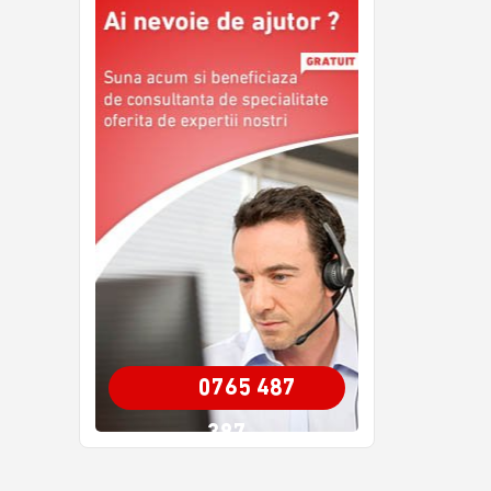
0765 487
387