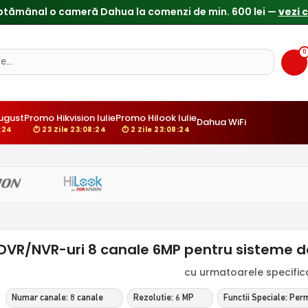
ptămânal o cameră Dahua la comenzi de min. 600 lei —
vezi 
0
ugust
Promo Hikvision Iulie
Promo Hilook Iulie
Dahua WiFi
:24
⏱ 23 Zile 23:08:24
⏱ 2 Zile 23:08:24
DVR/NVR-uri 8 canale 6MP pentru sisteme 
cu urmatoarele specificat
Numar canale: 8 canale
Rezolutie: 6 MP
Functii Speciale: Pe