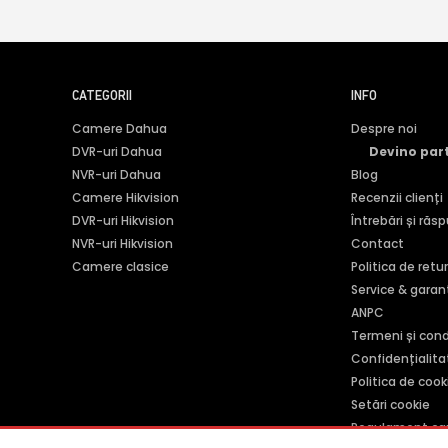
CATEGORII
INFO
Camere Dahua
Despre noi
DVR-uri Dahua
Devino par
NVR-uri Dahua
Blog
Camere Hikvision
Recenzii clienți
DVR-uri Hikvision
Întrebări și răs
NVR-uri Hikvision
Contact
Camere clasice
Politica de retu
Service & garan
ANPC
Termeni și condi
Confidențialita
Politica de cook
Setări cookie
Regulament ca