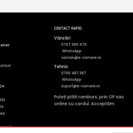
CONTACT RAPID
Vânzări
0767 390 475
tener
WhatsApp
vanzari@e-camere.ro
punsuri
Tehnic
0765 487 387
r
WhatsApp
ție
suport@e-camere.ro
Puteți plăti ramburs, prin OP sau
ții
online cu cardul. Acceptăm:
te
ies
mpanii