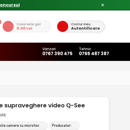
concursul
✕
Cosul este gol
Contul meu
0.00 Lei
Autentificare
Vanzari
Tehnic
0767 390 475
0765 487 387
de supraveghere video Q-See
ii:
rmite camere cu microfon
Producator: