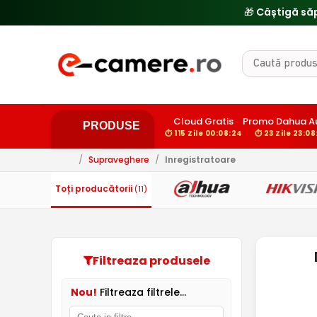
🎁 Câștigă să
Cloud Gratis
Promo Dahua A
PRODUSE
⏱ 115 Zile 00:08:24
⏱ 23 Zile 23:08
/
Supraveghere
/
Inregistratoare
Toți producătorii
(11)
Filtreaza produsele
Nou!
Filtreaza filtrele...