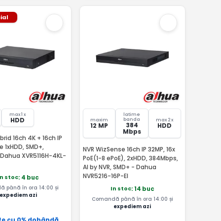
ial
max 1 x
latime
HDD
banda
maxim
max 2 x
384
12 MP
HDD
Mbps
rid 16ch 4K + 16ch IP
e 1xHDD, SMD+,
NVR WizSense 16ch IP 32MP, 16x
 Dahua XVR5116H-4KL-
PoE(1-8 ePoE), 2xHDD, 384Mbps,
AI by NVR, SMD+ - Dahua
NVR5216-16P-EI
In stoc
: 4 buc
 până în ora 14:00 și
In stoc
: 14 buc
expediem azi
Comandă până în ora 14:00 și
expediem azi
te cu 0% dobândă