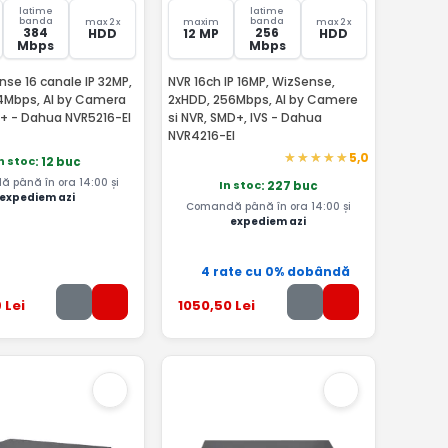
latime
latime
banda
banda
max 2 x
maxim
max 2 x
384
256
HDD
12 MP
HDD
Mbps
Mbps
se 16 canale IP 32MP,
NVR 16ch IP 16MP, WizSense,
4Mbps, AI by Camera
2xHDD, 256Mbps, AI by Camere
+ - Dahua NVR5216-EI
si NVR, SMD+, IVS - Dahua
NVR4216-EI
5,0
n stoc
: 12 buc
 până în ora 14:00 și
In stoc
: 227 buc
expediem azi
Comandă până în ora 14:00 și
expediem azi
4 rate cu 0% dobândă
9
Lei
1050
,50
Lei