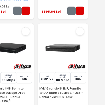
6
,09
Lei
9
Lei
3595
,64
Lei
latime
latime
max 1 x
maxim
max 1 x
banda
banda
HDD
8 MP
HDD
/ 4K
80 Mbps
80 Mbps
ale 8MP, Permite
NVR 16 canale IP 8MP, Permite
rate 80Mbps, AI by
1xHDD, Bitrate 80Mbps, H.265 -
.265+ - Dahua
Dahua NVR2116HS-4KS2
-4KS2/L