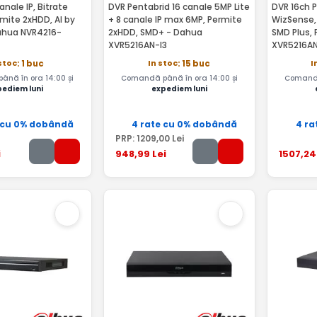
anale IP, Bitrate
DVR Pentabrid 16 canale 5MP Lite
DVR 16ch 
mite 2xHDD, AI by
+ 8 canale IP max 6MP, Permite
WizSense, 
ahua NVR4216-
2xHDD, SMD+ - Dahua
SMD Plus,
XVR5216AN-I3
XVR5216AN
stoc
In stoc
I
: 1 buc
: 15 buc
nă în ora 14:00 și
Comandă până în ora 14:00 și
Comandă
pediem luni
expediem luni
 cu 0% dobândă
4 rate cu 0% dobândă
4 ra
PRP:
1209
,00
Lei
i
948
,99
Lei
1507
,24