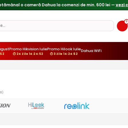
0
gust
Promo Hikvision Iulie
Promo Hilook Iulie
Dahua WiFi
51
⏱ 24 Zile 14:24:51
⏱ 3 Zile 14:24:51
8)