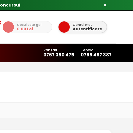
✕
Cosul este gol
Contul meu
0.00 Lei
Autentificare
Vanzari
Tehnic
0767 390 475
0765 487 387