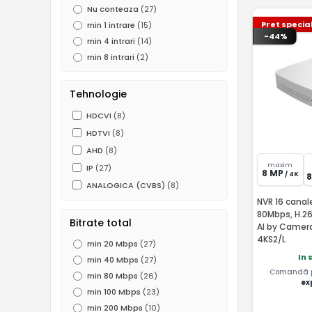
Nu conteaza
(27)
Pret specia
min 1 intrare
(15)
-44%
min 4 intrari
(14)
min 8 intrari
(2)
Tehnologie
HDCVI
(8)
HDTVI
(8)
AHD
(8)
maxim
IP
(27)
8 MP
/ 4K
ANALOGICA (CVBS)
(8)
NVR 16 canale
80Mbps, H.26
Bitrate total
AI by Camer
4KS2/L
min 20 Mbps
(27)
In 
min 40 Mbps
(27)
Comandă pâ
min 80 Mbps
(26)
ex
min 100 Mbps
(23)
min 200 Mbps
(10)