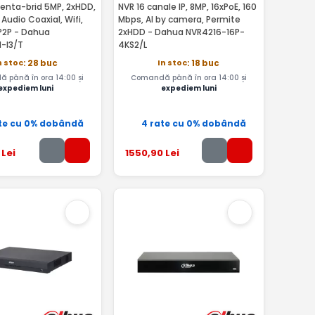
Penta-brid 5MP, 2xHDD,
NVR 16 canale IP, 8MP, 16xPoE, 160
Audio Coaxial, Wifi,
Mbps, AI by camera, Permite
 P2P - Dahua
2xHDD - Dahua NVR4216-16P-
-I3/T
4KS2/L
n stoc
In stoc
: 28 buc
: 18 buc
 până în ora 14:00 și
Comandă până în ora 14:00 și
expediem luni
expediem luni
te cu 0% dobândă
4 rate cu 0% dobândă
Lei
1550
,90
Lei