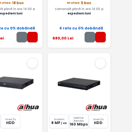
n stoc
In stoc
: 18 buc
: 5 buc
 până în ora 14:00 și
Comandă până în ora 14:00 și
expediem luni
expediem luni
te cu 0% dobândă
4 rate cu 0% dobândă
ei
680
,00
Lei
latime
max 2 x
maxim
max 2 x
banda
HDD
8 MP
HDD
/ 4K
160 Mbps