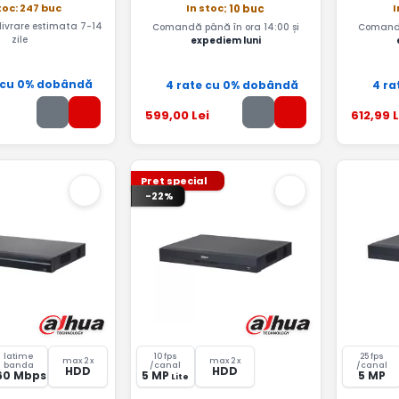
toc: 247 buc
In stoc
I
: 10 buc
 livrare estimata 7-14
Comandă până în ora 14:00 și
Comandă
zile
expediem luni
 cu 0% dobândă
4 rate cu 0% dobândă
4 ra
599
,00
Lei
612
,99
L
Pret special
-22%
latime
10 fps
25 fps
max 2 x
max 2 x
banda
/canal
/canal
HDD
HDD
60 Mbps
5 MP
5 MP
Lite