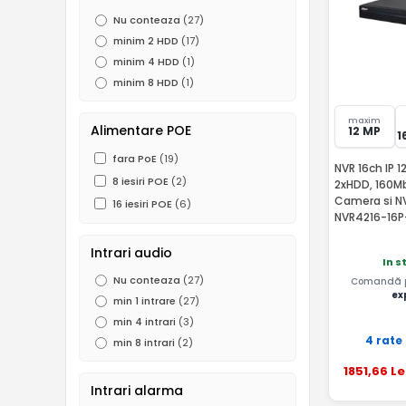
Nu conteaza
(27)
960H (0.5 MP)
(18)
minim 2 HDD
(17)
D1
(3)
minim 4 HDD
(1)
minim 8 HDD
(1)
maxim
Alimentare POE
12 MP
1
fara PoE
(19)
NVR 16ch IP 1
8 iesiri POE
(2)
2xHDD, 160Mb
Camera si N
16 iesiri POE
(6)
NVR4216-16P
Intrari audio
In s
Nu conteaza
(27)
Comandă pâ
ex
min 1 intrare
(27)
min 4 intrari
(3)
4 rate
min 8 intrari
(2)
1851
,66
Le
Intrari alarma