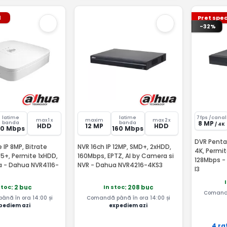
l
Pret spec
-32%
latime
latime
7 fps /canal
max 1 x
maxim
max 2 x
8 MP
banda
banda
/ 4K
HDD
12 MP
HDD
80 Mbps
160 Mbps
DVR Pentab
 IP 8MP, Bitrate
NVR 16ch IP 12MP, SMD+, 2xHDD,
4K, Permit
5+, Permite 1xHDD,
160Mbps, EPTZ, AI by Camera si
128Mbps -
a - Dahua NVR4116-
NVR - Dahua NVR4216-4KS3
I3
stoc
In stoc
: 2 buc
: 208 buc
Comandă
nă în ora 14:00 și
Comandă până în ora 14:00 și
pediem azi
expediem azi
4 ra