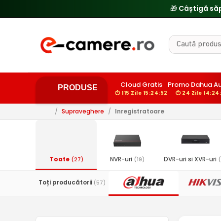
Cloud Gratis
Promo Dahua Au
PRODUSE
⏱ 115 Zile 15:24:51
⏱ 24 Zile 14:24:
/
Supraveghere
/
Inregistratoare
Toate
NVR-uri
DVR-uri si XVR-uri
(27)
(19)
(
Toți producătorii
(57)