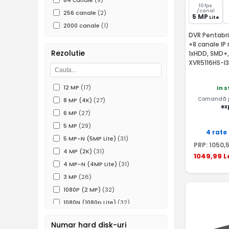
64 canale
(9)
10 fps
/canal
256 canale
(2)
5 MP
Lite
2000 canale
(1)
DVR Pentabri
+8 canale IP
Rezolutie
1xHDD, SMD+,
XVR5116HS-I3
12 MP
(17)
In 
Comandă pâ
8 MP (4K)
(27)
ex
6 MP
(27)
5 MP
(29)
4 rate
5 MP-N (5MP Lite)
(31)
PRP:
1050
,
4 MP (2K)
(31)
1049
,99
L
4 MP-N (4MP Lite)
(31)
3 MP
(26)
1080P (2 MP)
(32)
1080N (1080p Lite)
(32)
960P (1.3 MP)
(13)
Numar hard disk-uri
720P (1MP)
(27)