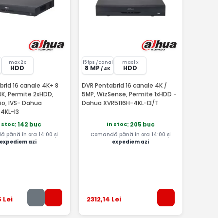
max 2 x
15 fps /canal
max 1 x
HDD
8 MP
HDD
/ 4K
rid 16 canale 4K+ 8
DVR Pentabrid 16 canale 4K /
4K, Permite 2xHDD,
5MP, WizSense, Permite 1xHDD -
io, IVS- Dahua
Dahua XVR5116H-4KL-I3/T
4KL-I3
n stoc
In stoc
: 142 buc
: 205 buc
 până în ora 14:00 și
Comandă până în ora 14:00 și
expediem azi
expediem azi
5
Lei
2312
,14
Lei