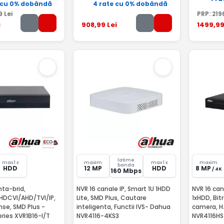
 cu 0% dobândă
4 rate cu 0% dobândă
9
Lei
PRP:
219
i
908
,99
Lei
1499
,9
latime
max 1 x
maxim
max 1 x
maxim
banda
HDD
12 MP
HDD
8 MP
/ 4K
160 Mbps
NVR 16 canale IP, Smart 1U 1HDD
NVR 16 can
HDCVI/AHD/TVI/IP,
Lite, SMD Plus, Cautare
1xHDD, Bit
se, SMD Plus -
inteligenta, Functii IVS- Dahua
camera, H
ries XVR1B16-I/T
NVR4116-4KS3
NVR4116HS