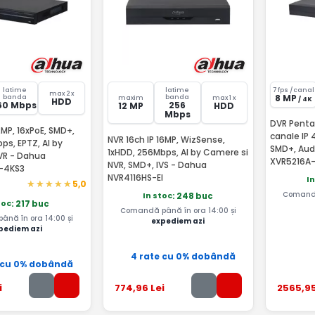
latime
latime
7 fps /canal
max 2 x
8 MP
banda
banda
maxim
max 1 x
/ 4K
HDD
60 Mbps
256
12 MP
HDD
Mbps
DVR Pentab
2MP, 16xPoE, SMD+,
canale IP 
NVR 16ch IP 16MP, WizSense,
ps, EPTZ, AI by
SMD+, Aud
1xHDD, 256Mbps, AI by Camere si
VR - Dahua
XVR5216A-
NVR, SMD+, IVS - Dahua
-4KS3
NVR4116HS-EI
I
5,0
Comandă
In stoc
: 248 buc
toc
: 217 buc
Comandă până în ora 14:00 și
nă în ora 14:00 și
expediem azi
pediem azi
4 rate cu 0% dobândă
 cu 0% dobândă
i
774
,96
Lei
2565
,9