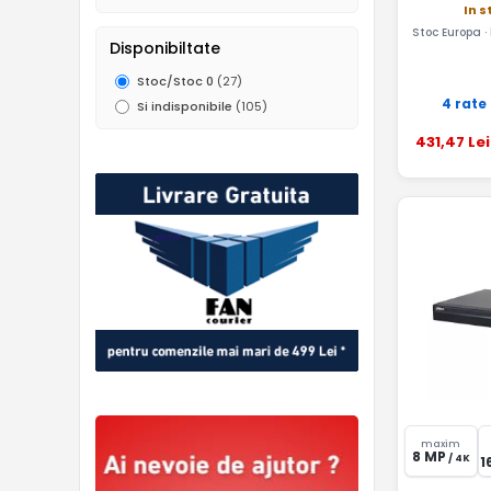
In s
Stoc Europa ·
Disponibiltate
Stoc/Stoc 0
(27)
4 rate
Si indisponibile
(105)
431
,47
Lei
maxim
8 MP
/ 4K
1