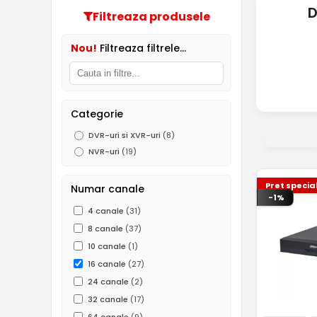
D
Filtreaza produsele
Nou!
Filtreaza filtrele...
Categorie
DVR-uri si XVR-uri
(8)
NVR-uri
(19)
Pret specia
Numar canale
-1%
4 canale
(31)
8 canale
(37)
10 canale
(1)
16 canale
(27)
24 canale
(2)
32 canale
(17)