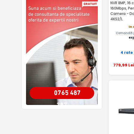
NVR 8MP, 16 c
160Mbps, Per
Camera - D
4KS2/L
In 
Comandă pâ
ex
4 rate
779
,99
Le
0765 487
387