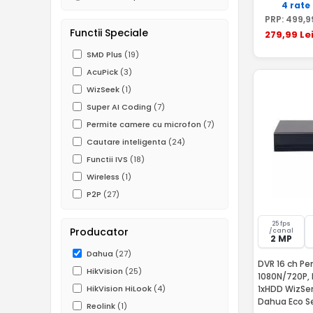
4 rate
PRP:
499
,9
Functii Speciale
279
,99
Le
SMD Plus
(19)
AcuPick
(3)
WizSeek
(1)
Super AI Coding
(7)
Permite camere cu microfon
(7)
Cautare inteligenta
(24)
Functii IVS
(18)
Wireless
(1)
P2P
(27)
25 fps
Producator
/canal
2 MP
Dahua
(27)
DVR 16 ch Penta-brid,
HikVision
(25)
1080N/720P, 
1xHDD WizSen
HikVision HiLook
(4)
Dahua Eco Se
Reolink
(1)