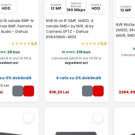
latime
max 1 x
maxim
max 1 x
banda
maxim
HDD
12 MP
HDD
160 Mbps
12 MP
d 16 canale 5MP-N
NVR 16 ch IP 12MP, 1xHDD, 4
NVR WizSen
 max 6MP, Permite
canale SMD+ by NVR, AI by
2xHDD, 38
 Audio - Dahua
Camera, EPTZ - Dahua
&NVR, SMD
NVR4116HS-4KS3
5,0
5,0
I
stoc
In stoc
: 28 buc
: 218 buc
Comandă
nă în ora 14:00 și
Comandă până în ora 14:00 și
pediem azi
expediem azi
 cu 0% dobândă
4 rate cu 0% dobândă
50
Lei
ei
616
,23
Lei
2284
,9