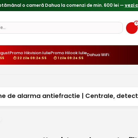
ptămânal o cameră Dahua la comenzi de min. 600 lei —
vezi 
0
gust
Promo Hikvision Iulie
Promo Hilook Iulie
Dahua WiFi
:55
⏱ 22 Zile 09:24:55
⏱ 1 Zile 09:24:55
e de alarma antiefractie | Centrale, detecto