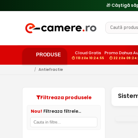
🎁 Câștigă să
Cloud Gratis
Promo Dahua Au
PRODUSE
⏱ 113 Zile 10:24:55
⏱ 22 Zile 09:24
/
Antiefractie
Sistem
Filtreaza produsele
Nou!
Filtreaza filtrele...