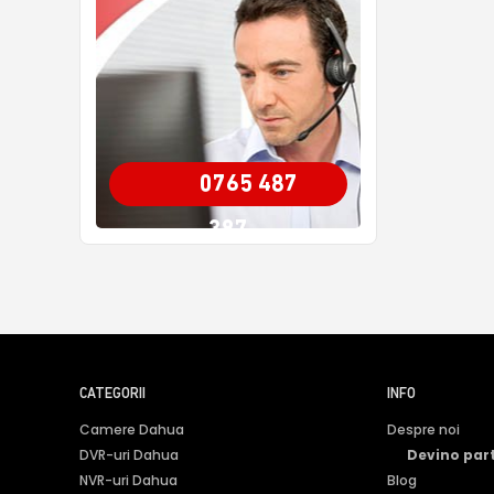
0765 487
387
CATEGORII
INFO
Camere Dahua
Despre noi
DVR-uri Dahua
Devino par
NVR-uri Dahua
Blog