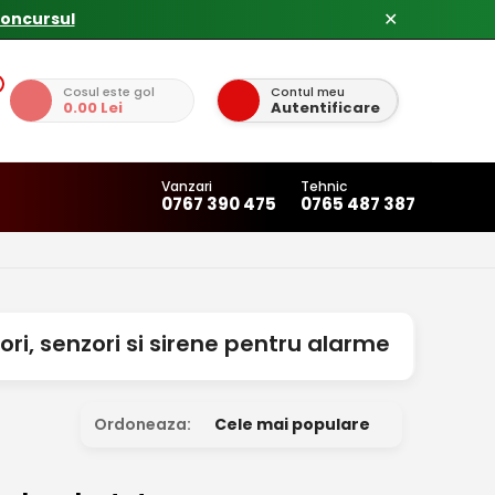
concursul
✕
Cosul este gol
Contul meu
0.00 Lei
Autentificare
Vanzari
Tehnic
0767 390 475
0765 487 387
ri, senzori si sirene pentru alarme
Ordoneaza:
Cele mai populare