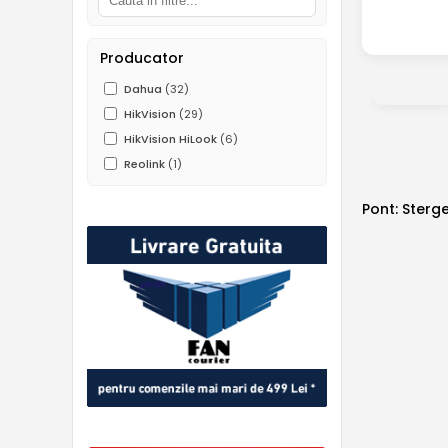
Producator
Dahua
(32)
HikVision
(29)
HikVision HiLook
(6)
Reolink
(1)
Pont: Sterge