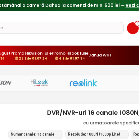
ptămânal o cameră Dahua la comenzi de min. 600 lei —
vezi 
0
ugust
Promo Hikvision Iulie
Promo Hilook Iulie
Dahua WiFi
:34
⏱ 25 Zile 01:07:34
⏱ 4 Zile 01:07:34
DVR/NVR-uri 16 canale 1080N
cu urmatoarele specificat
Numar canale: 16 canale
Rezolutie: 1080N (1080p Lite)
Rez