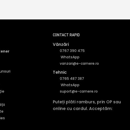
CONTACT RAPID
Vânzări
0767 390 475
tener
WhatsApp
vanzari@e-camere.ro
punsuri
Tehnic
0765 487 387
r
WhatsApp
ție
suport@e-camere.ro
Puteți plăti ramburs, prin OP sau
ții
online cu cardul. Acceptăm:
te
ies