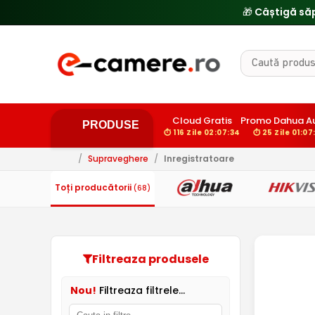
🎁 Câștigă să
Cloud Gratis
Promo Dahua A
PRODUSE
⏱ 116 Zile 02:07:34
⏱ 25 Zile 01:07
/
Supraveghere
/
Inregistratoare
Toți producătorii
(68)
Filtreaza produsele
Nou!
Filtreaza filtrele...