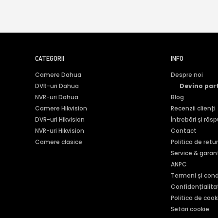
CATEGORII
INFO
Camere Dahua
Despre noi
DVR-uri Dahua
Devino par
NVR-uri Dahua
Blog
Camere Hikvision
Recenzii clienți
DVR-uri Hikvision
Întrebări și răs
NVR-uri Hikvision
Contact
Camere clasice
Politica de retu
Service & garan
ANPC
Termeni și condi
Confidențialita
Politica de cook
Setări cookie