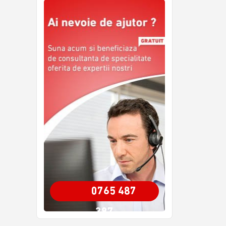
0765 487
387