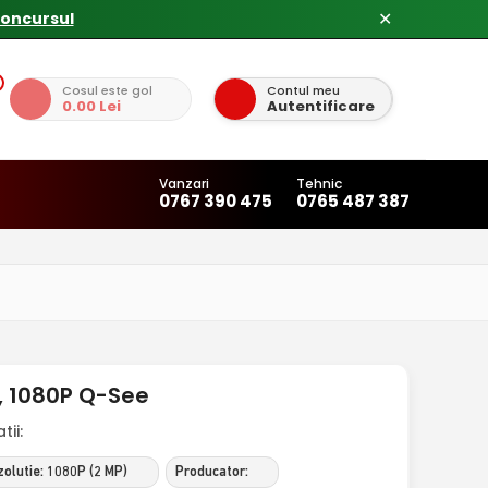
concursul
✕
Cosul este gol
Contul meu
0.00 Lei
Autentificare
Vanzari
Tehnic
0767 390 475
0765 487 387
, 1080P Q-See
ii:
olutie: 1080P (2 MP)
Producator: