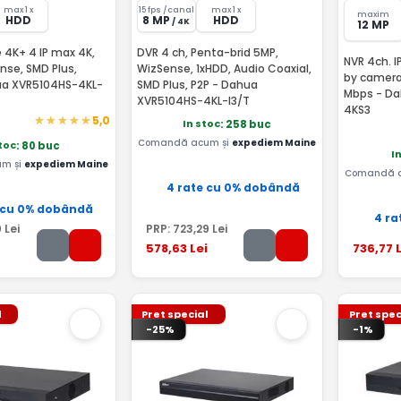
max 1 x
15 fps /canal
max 1 x
maxim
HDD
8 MP
HDD
/ 4K
12 MP
 4K+ 4 IP max 4K,
DVR 4 ch, Penta-brid 5MP,
NVR 4ch. I
nse, SMD Plus,
WizSense, 1xHDD, Audio Coaxial,
by camera 
ua XVR5104HS-4KL-
SMD Plus, P2P - Dahua
Mbps - D
XVR5104HS-4KL-I3/T
4KS3
5,0
In stoc
: 258 buc
Comandă acum și
expediem Maine
stoc
: 80 buc
I
m și
expediem Maine
Comandă 
4 rate cu 0% dobândă
 cu 0% dobândă
4 ra
9
Lei
PRP:
723
,29
Lei
578
,63
Lei
736
,77
L
l
Pret special
Pret spec
-25%
-1%