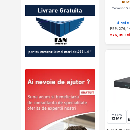
In s
Comandă a
4 rate
PRP:
276
,4
275
,99
Le
maxim
12 MP