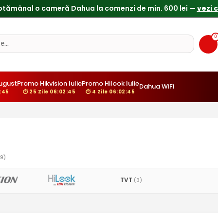
0
ugust
Promo Hikvision Iulie
Promo Hilook Iulie
Dahua WiFi
2:44
⏱ 25 Zile 06:02:44
⏱ 4 Zile 06:02:44
9)
TVT
(3)