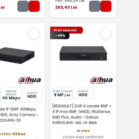
PRP:
595
,34
Lei
ei
263
,43
Lei
Pret special
-46%
latime
8 fps /canal
max 1 x
max 1 x
8 MP
HDD
banda
/ 4K
HDD
40 Mbps
[RESIGILAT] DVR 4 canale 8MP +
le IP 12MP, 80Mbps,
4 IP max 8MP, 1xHDD, WizSense,
HDD, AI by Camera -
SMD Plus, Audio - Dahua
R2104HS-S3
XVR5104HS-4KL-I3-RMA
In stoc
n stoc
: 43 buc
Livrare dupa confirmare