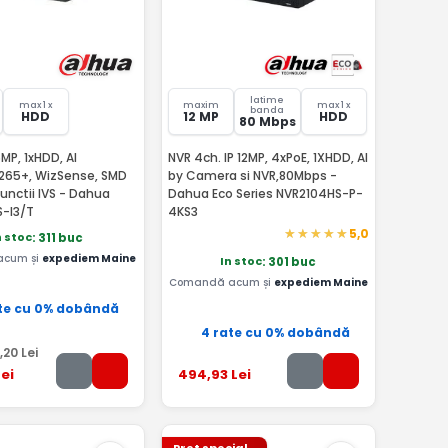
latime
max 1 x
maxim
max 1 x
banda
HDD
12 MP
HDD
80 Mbps
MP, 1xHDD, AI
NVR 4ch. IP 12MP, 4xPoE, 1XHDD, AI
265+, WizSense, SMD
by Camera si NVR,80Mbps -
Dahua Eco Series NVR2104HS-P-
-I3/T
4KS3
5,0
n stoc
: 311 buc
acum și
expediem Maine
In stoc
: 301 buc
Comandă acum și
expediem Maine
te cu 0% dobândă
4 rate cu 0% dobândă
,20
Lei
ei
494
,93
Lei
Pret special