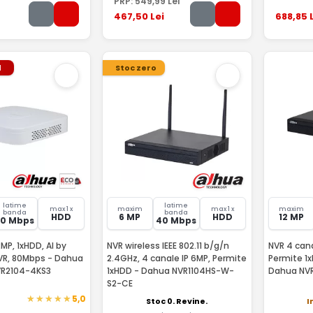
PRP:
549
,99
Lei
467
,50
Lei
688
,85
L
l
Stoc zero
latime
latime
max 1 x
maxim
max 1 x
maxim
banda
banda
HDD
6 MP
HDD
12 MP
80 Mbps
40 Mbps
2MP, 1xHDD, AI by
NVR wireless IEEE 802.11 b/g/n
NVR 4 cana
VR, 80Mbps - Dahua
2.4GHz, 4 canale IP 6MP, Permite
Permite 1x
NVR2104-4KS3
1xHDD - Dahua NVR1104HS-W-
Dahua NV
S2-CE
5,0
Stoc 0. Revine.
I