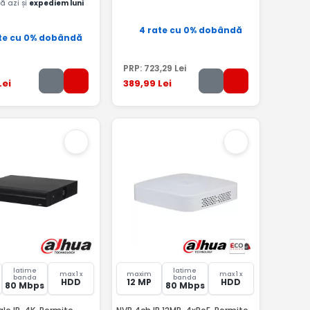
 azi și
expediem luni
4 rate cu 0% dobândă
te cu 0% dobândă
PRP:
723
,29
Lei
Lei
389
,99
Lei
latime
latime
max 1 x
maxim
max 1 x
banda
banda
HDD
12 MP
HDD
80 Mbps
80 Mbps