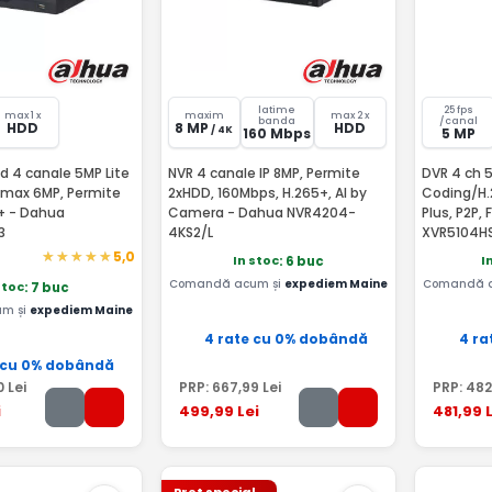
latime
25 fps
max 1 x
maxim
max 2 x
banda
/canal
HDD
8 MP
HDD
/ 4K
160 Mbps
5 MP
d 4 canale 5MP Lite
NVR 4 canale IP 8MP, Permite
DVR 4 ch 5
P max 6MP, Permite
2xHDD, 160Mbps, H.265+, AI by
Coding/H.
+ - Dahua
Camera - Dahua NVR4204-
Plus, P2P, Functii IVS - Dahua
3
4KS2/L
XVR5104HS
5,0
In stoc
I
: 6 buc
Comandă acum și
expediem Maine
Comandă 
stoc
: 7 buc
m și
expediem Maine
4 rate cu 0% dobândă
4 ra
 cu 0% dobândă
0
Lei
PRP:
667
,99
Lei
PRP:
482
i
499
,99
Lei
481
,99
L
Pret special