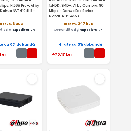
le IP, 4K, Permite
NVR 4ch IP 12MP, 4xPoE, Permite
Mbps, H.265 Pro+, AI by
1xHDD, SMD+, AI by Camera, 80
 Dahua NVR4104HS-
Mbps - Dahua Eco Series
NVR2104-P-4KS3
In stoc
In stoc
: 3 buc
: 247 buc
 azi și
expediem luni
Comandă azi și
expediem luni
te cu 0% dobândă
4 rate cu 0% dobândă
Lei
476
,17
Lei