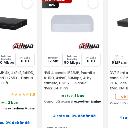
-15%
latime
latime
10 fps
max 1 x
maxim
max 1 x
banda
banda
/canal
HDD
12 MP
HDD
80 Mbps
80 Mbps
5 MP
Lite
MP 4K, 4xPoE, 1xHDD,
NVR 4 canale IP 12MP, Permite
DVR Penta
art H.265+ - Dahua
1xHDD, 4xPoE, 80Mbps, AI by
canale IP 
-S3/H
camera, H.265+ - Dahua
RCA, Face
NVR2104-P-S3
XVR5104HE
5,0
In stoc
: 3 buc
Ult
Comandă acum și
expediem Maine
stoc
: 2 buc
Comandă 
m și
expediem Maine
4 rate cu 0% dobândă
4 ra
 cu 0% dobândă