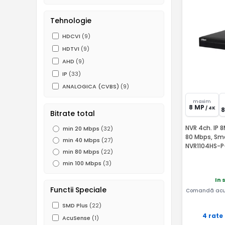
Tehnologie
HDCVI
(9)
HDTVI
(9)
AHD
(9)
IP
(33)
ANALOGICA (CVBS)
(9)
maxim
8 MP
/ 4K
Bitrate total
NVR 4ch. IP 8
min 20 Mbps
(32)
80 Mbps, Sm
min 40 Mbps
(27)
NVR1104HS-P
min 80 Mbps
(22)
min 100 Mbps
(3)
In 
Functii Speciale
Comandă acu
SMD Plus
(22)
4 rate
AcuSense
(1)