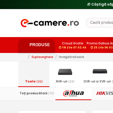
Cloud Gratis
Promo Dahua A
PRODUSE
⏱ 116 Zile 07:02:44
⏱ 25 Zile 06:0
/
Supraveghere
/
Inregistratoare
Toate
NVR-uri
DVR-uri si XVR-uri
(32)
(23)
(
Toți producătorii
(70)