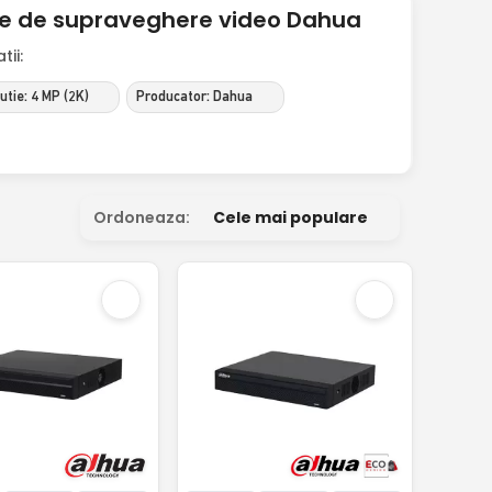
me de supraveghere video Dahua
ii:
utie: 4 MP (2K)
Producator: Dahua
Ordoneaza:
Cele mai populare