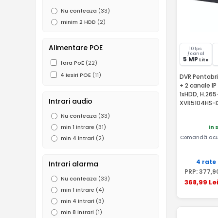
Nu conteaza
(33)
960H (0.5 MP)
(29)
minim 2 HDD
(2)
D1
(1)
Alimentare POE
10 fps
/canal
5 MP
Lite
fara PoE
(22)
4 iesiri POE
(11)
DVR Pentabri
+ 2 canale I
1xHDD, H.265
Intrari audio
XVR5104HS-I
Nu conteaza
(33)
In 
min 1 intrare
(31)
Comandă acu
min 4 intrari
(2)
4 rate
Intrari alarma
PRP:
377
,9
Nu conteaza
(33)
368
,99
Le
min 1 intrare
(4)
min 4 intrari
(3)
min 8 intrari
(1)