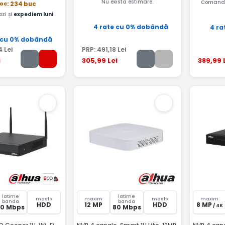
Nu exista estimare.
Comandă
toc
: 234 buc
zi și
expediem luni
4 rate cu 0% dobândă
4 ra
 cu 0% dobândă
4
Lei
PRP:
491
,18
Lei
i
305
,99
Lei
389
,99
latime
latime
max 1 x
maxim
max 1 x
maxim
banda
banda
HDD
12 MP
HDD
8 MP
/ 4K
80 Mbps
80 Mbps