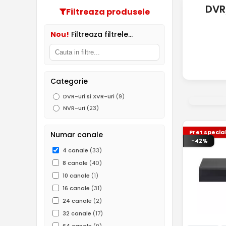
DVR
Filtreaza produsele
Nou!
Filtreaza filtrele...
Categorie
DVR-uri si XVR-uri
(9)
NVR-uri
(23)
Pret specia
Numar canale
-42%
4 canale
(33)
8 canale
(40)
10 canale
(1)
16 canale
(31)
24 canale
(2)
32 canale
(17)