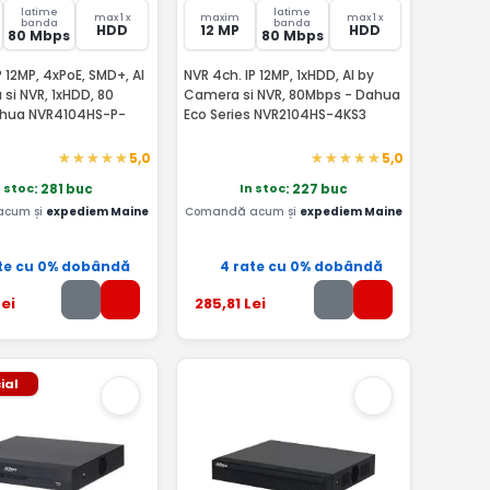
latime
latime
max 1 x
maxim
max 1 x
banda
banda
HDD
12 MP
HDD
80 Mbps
80 Mbps
P 12MP, 4xPoE, SMD+, AI
NVR 4ch. IP 12MP, 1xHDD, AI by
si NVR, 1xHDD, 80
Camera si NVR, 80Mbps - Dahua
ahua NVR4104HS-P-
Eco Series NVR2104HS-4KS3
5,0
5,0
n stoc
In stoc
: 281 buc
: 227 buc
acum și
expediem Maine
Comandă acum și
expediem Maine
te cu 0% dobândă
4 rate cu 0% dobândă
ei
285
,81
Lei
ial