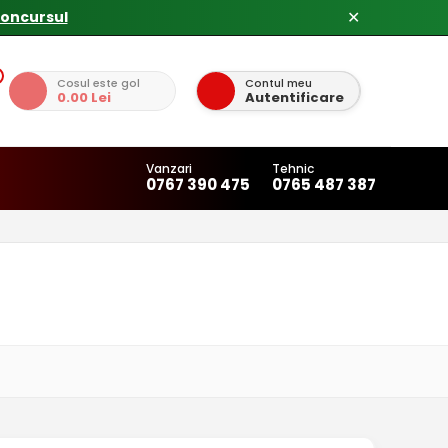
✕
Cosul este gol
Contul meu
0.00 Lei
Autentificare
Vanzari
Tehnic
0767 390 475
0765 487 387