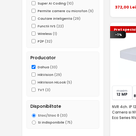
Super AI Coding
(10)
372
,00
Lei
Permite camere cu microfon
(9)
Cautare inteligenta
(29)
Functii IVS
(22)
Pret specia
Wireless
(1)
-1%
P2P
(32)
Producator
Dahua
(33)
HikVision
(29)
HikVision HiLook
(5)
TVT
(3)
maxim
12 MP
Disponibiltate
NVR 4ch. IP 1
Camera si N
Stoc/Stoc 0
(33)
Eco Series 
Si indisponibile
(75)