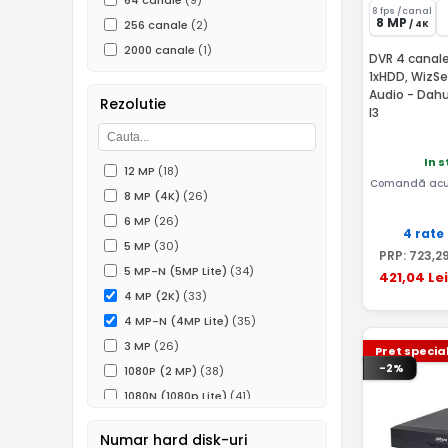
64 canale
(9)
8 fps /canal
8 MP
256 canale
(2)
/ 4K
2000 canale
(1)
DVR 4 canale
1xHDD, WizSe
Audio - Dah
Rezolutie
I3
In 
12 MP
(18)
Comandă acu
8 MP (4K)
(26)
6 MP
(26)
4 rate
5 MP
(30)
PRP:
723
,2
5 MP-N (5MP Lite)
(34)
421
,04
Lei
4 MP (2K)
(33)
4 MP-N (4MP Lite)
(35)
3 MP
(26)
Pret specia
-2%
1080P (2 MP)
(38)
1080N (1080p Lite)
(41)
960P (1.3 MP)
(12)
Numar hard disk-uri
720P (1MP)
(31)