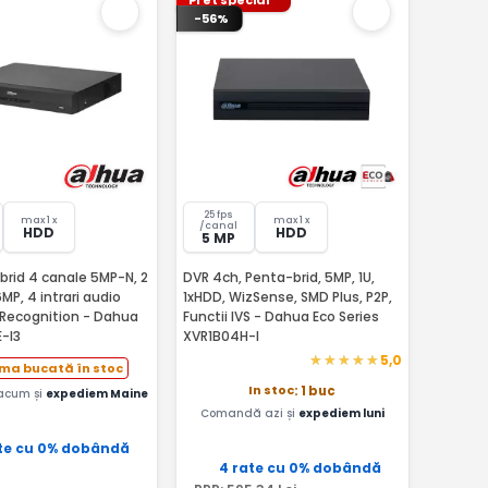
-56%
25 fps
max 1 x
max 1 x
/canal
HDD
HDD
5 MP
brid 4 canale 5MP-N, 2
DVR 4ch, Penta-brid, 5MP, 1U,
6MP, 4 intrari audio
1xHDD, WizSense, SMD Plus, P2P,
 Recognition - Dahua
Functii IVS - Dahua Eco Series
-I3
XVR1B04H-I
5,0
ima bucată în stoc
In stoc
: 1 buc
acum și
expediem Maine
Comandă azi și
expediem luni
te cu 0% dobândă
4 rate cu 0% dobândă