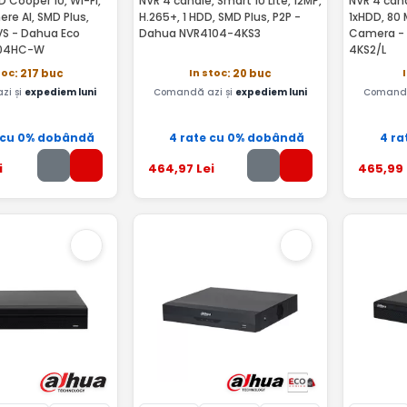
D Cooper 1U, Wi-Fi,
NVR 4 canale, Smart 1U Lite, 12MP,
NVR 4 cana
re AI, SMD Plus,
H.265+, 1 HDD, SMD Plus, P2P -
1xHDD, 80 
IVS - Dahua Eco
Dahua NVR4104-4KS3
Camera -
104HC-W
4KS2/L
toc
In stoc
: 217 buc
: 20 buc
zi și
expediem luni
Comandă azi și
expediem luni
Comandă
 cu 0% dobândă
4 rate cu 0% dobândă
4 ra
i
464
,97
Lei
465
,99