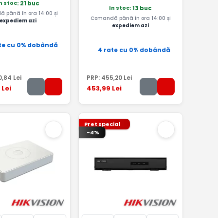
n stoc
: 21 buc
In stoc
: 13 buc
 până în ora 14:00 și
Comandă până în ora 14:00 și
expediem azi
expediem azi
te cu 0% dobândă
4 rate cu 0% dobândă
0
,84
Lei
PRP:
455
,20
Lei
Lei
453
,99
Lei
Pret special
-4%