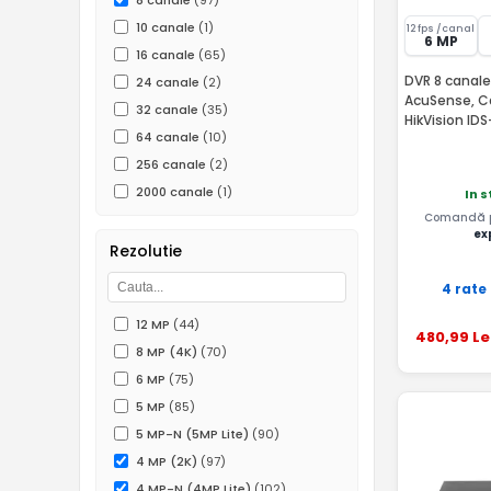
8 canale
(97)
10 canale
(1)
12 fps /canal
6 MP
16 canale
(65)
DVR 8 canale
24 canale
(2)
AcuSense, Ca
32 canale
(35)
HikVision ID
64 canale
(10)
256 canale
(2)
2000 canale
(1)
In 
Comandă pâ
ex
Rezolutie
4 rate
12 MP
(44)
480
,99
Le
8 MP (4K)
(70)
6 MP
(75)
5 MP
(85)
5 MP-N (5MP Lite)
(90)
4 MP (2K)
(97)
4 MP-N (4MP Lite)
(102)