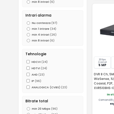
min 8 intrari
(6)
Intrari alarma
Nu conteaza
(97)
min 1 intrare
(34)
min 4 intrari
(26)
min 8 intrari
(6)
Tehnologie
20 fps
HDCVI
(24)
/canal
5 MP
HDTVI
(24)
DVR 8 Ch, 5M
AHD
(23)
WizSense, 1U
IP
(96)
Coaxial, P2P
ANALOGICA (CVBS)
(23)
XVR5108HS-I
In s
Comandă pâ
Bitrate total
ex
min 20 Mbps
(96)