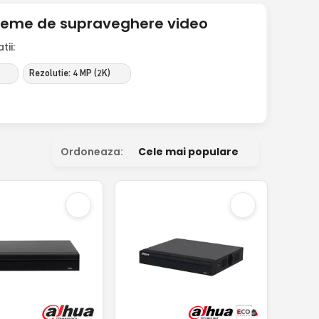
steme de supraveghere video
ii:
Rezolutie: 4 MP (2K)
Ordoneaza:
Cele mai populare