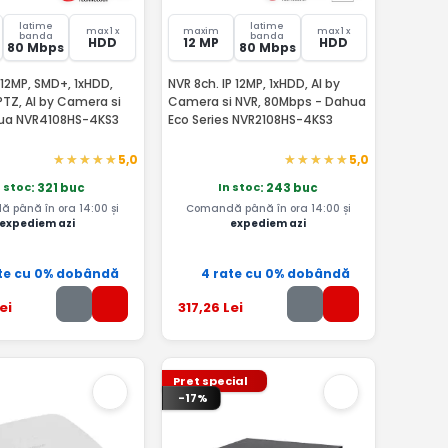
latime
latime
max 1 x
maxim
max 1 x
banda
banda
HDD
12 MP
HDD
80 Mbps
80 Mbps
 12MP, SMD+, 1xHDD,
NVR 8ch. IP 12MP, 1xHDD, AI by
TZ, AI by Camera si
Camera si NVR, 80Mbps - Dahua
ua NVR4108HS-4KS3
Eco Series NVR2108HS-4KS3
5,0
5,0
n stoc
In stoc
: 321 buc
: 243 buc
 până în ora 14:00 și
Comandă până în ora 14:00 și
expediem azi
expediem azi
te cu 0% dobândă
4 rate cu 0% dobândă
ei
317
,26
Lei
Pret special
-17%