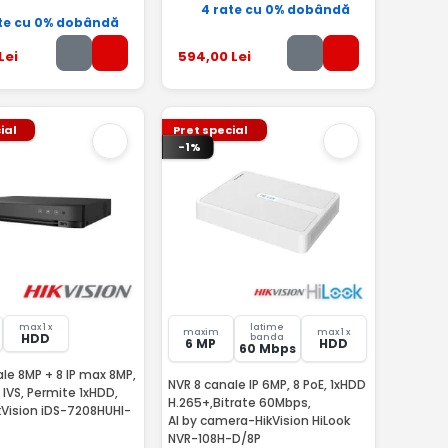
4 rate cu 0% dobândă
te cu 0% dobândă
Lei
594
,00
Lei
ial
Pret special
-1%
max 1 x
latime
maxim
max 1 x
HDD
banda
6 MP
HDD
60 Mbps
le 8MP + 8 IP max 8MP,
NVR 8 canale IP 6MP, 8 PoE, 1xHDD
IVS, Permite 1xHDD,
H.265+,Bitrate 60Mbps,
kVision iDS-7208HUHI-
AI by camera-HikVision HiLook
NVR-108H-D/8P