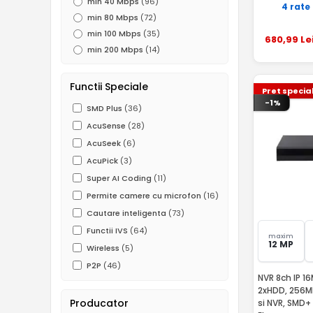
min 40 Mbps
(96)
4 rate
min 80 Mbps
(72)
min 100 Mbps
(35)
680
,99
Le
min 200 Mbps
(14)
Functii Speciale
Pret specia
-1%
SMD Plus
(36)
AcuSense
(28)
AcuSeek
(6)
AcuPick
(3)
Super AI Coding
(11)
Permite camere cu microfon
(16)
Cautare inteligenta
(73)
Functii IVS
(64)
maxim
12 MP
Wireless
(5)
P2P
(46)
NVR 8ch IP 1
2xHDD, 256M
Producator
si NVR, SMD