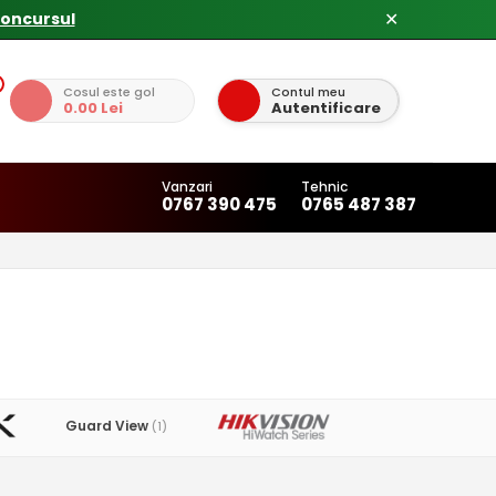
concursul
✕
Cosul este gol
Contul meu
0.00 Lei
Autentificare
Vanzari
Tehnic
0767 390 475
0765 487 387
Guard View
(1)