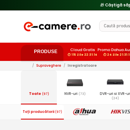
🎁 Câștigă să
Cloud Gratis
Promo Dahua Au
PRODUSE
⏱ 115 Zile 22:31:13
⏱ 24 Zile 21:31:1
/
Supraveghere
/
Inregistratoare
Toate
NVR-uri
DVR-uri si XVR-ur
(97)
(73)
(24)
Toți producătorii
(97)