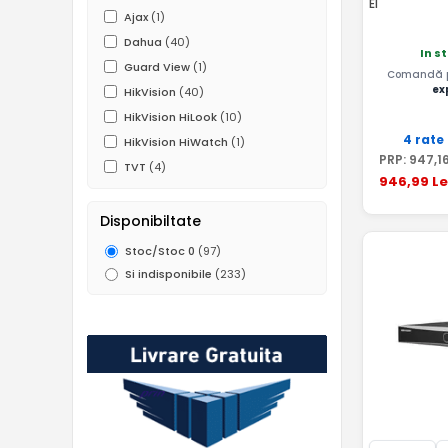
EI
Ajax
(1)
Dahua
(40)
In s
Guard View
(1)
Comandă pâ
ex
HikVision
(40)
HikVision HiLook
(10)
4 rate
HikVision HiWatch
(1)
PRP:
947
,1
TVT
(4)
946
,99
Le
Disponibiltate
Stoc/Stoc 0
(97)
Si indisponibile
(233)