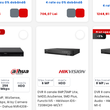
 cu 0% dobândă
4 rate cu 0% dobândă
4 ra
i
706
,07
Lei
1248
,91
l
Pret spec
-3%
latime
12 fps /canal
max 1 x
8 fps /canal
6 MP
HDD
8 MP
banda
max 2 x
/ 4K
256
HDD
Mbps
DVR 8 canale 6MP/5MP Lite,
DVR 8 cana
1xHDD,AcuSense, SMD Plus,
AcuSense, 
6MP, WizSense,
Functii IVS - HikVision IDS-
Audio - Hi
bps, AI by Camera
7208HQHI-M1/XT
M1-E
+ - Dahua NVR4208-