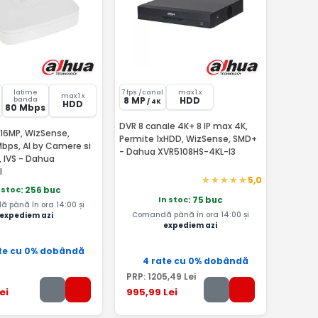
latime
7 fps /canal
max 1 x
max 1 x
8 MP
HDD
banda
/ 4K
HDD
80 Mbps
DVR 8 canale 4K+ 8 IP max 4K,
 16MP, WizSense,
Permite 1xHDD, WizSense, SMD+
bps, AI by Camere si
- Dahua XVR5108HS-4KL-I3
, IVS - Dahua
I
5,0
 stoc
: 256 buc
In stoc
: 75 buc
 până în ora 14:00 și
Comandă până în ora 14:00 și
expediem azi
expediem azi
te cu 0% dobândă
4 rate cu 0% dobândă
PRP:
1205
,49
Lei
ei
995
,99
Lei