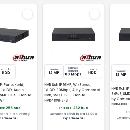
latime
max 1 x
maxim
max 1 x
banda
maxim
HDD
12 MP
HDD
80 Mbps
12 MP
P, Penta-brid,
NVR 8ch IP 16MP, WizSense,
NVR 8ch IP
, 1xHDD, Audio
1xHDD, 80Mbps, AI by Camere si
8xPoE, SMD
, SMD Plus - Dahua
NVR, SMD+, IVS - Dahua
by Camer
3/T
NVR4108HS-EI
NVR4108HS
toc
In stoc
: 253 buc
: 262 buc
In
nă în ora 14:00 și
Comandă până în ora 14:00 și
Comandă
pediem azi
expediem azi