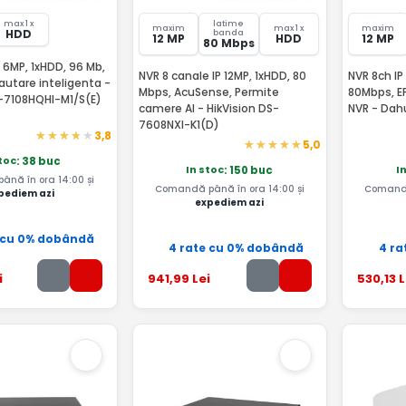
max 1 x
latime
maxim
max 1 x
maxim
HDD
banda
12 MP
HDD
12 MP
80 Mbps
 6MP, 1xHDD, 96 Mb,
NVR 8 canale IP 12MP, 1xHDD, 80
NVR 8ch IP
utare inteligenta -
Mbps, AcuSense, Permite
80Mbps, EP
S-7108HQHI-M1/S(E)
camere AI - HikVision DS-
NVR - Dah
7608NXI-K1(D)
3,8
5,0
stoc
: 38 buc
In stoc
I
: 150 buc
nă în ora 14:00 și
Comandă până în ora 14:00 și
Comandă
pediem azi
expediem azi
 cu 0% dobândă
4 rate cu 0% dobândă
4 ra
i
941
,99
Lei
530
,13
L