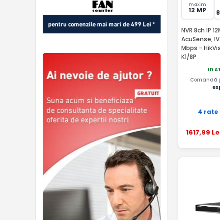
maxim
12 MP
NVR 8ch IP 12
AcuSense, IVS
Mbps - HikVi
K1/8P
In s
Comandă pâ
ex
4 rate
1617
,99
Le