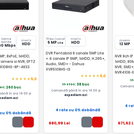
latime
15 fps /canal
max 1 x
max 1 x
maxim
5 MP
HDD
banda
Lite
HDD
12 MP
60 Mbps
DVR Pentabrid 8 canale 5MP Lite
2MP, 8xPoE, 1xHDD,
NVR 8ch IP
+ 4 canale IP 6MP, 1xHDD, H.265+,
Camera si NVR, EPTZ
1xHDD, 80M
Audio, SMD+ - Dahua
4108HS-8P-4KS3
NVR, SMD+
XVR5108HS-I3
NVR4108-E
5,0
5,0
In
In stoc
: 38 buc
Comandă
toc
: 260 buc
Comandă până în ora 14:00 și
nă în ora 14:00 și
expediem azi
pediem azi
4 ra
4 rate cu 0% dobândă
 cu 0% dobândă
680
,99
Lei
671
,62
L