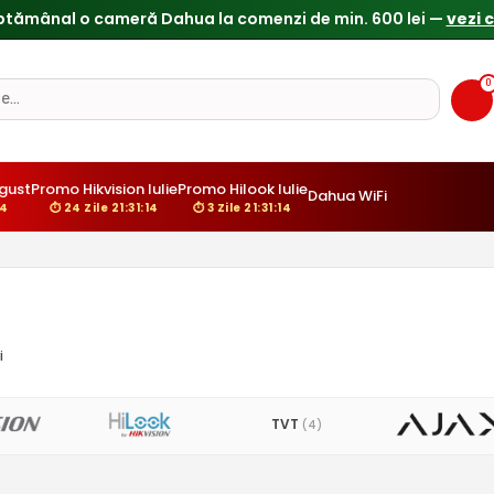
ptămânal o cameră Dahua la comenzi de min. 600 lei —
vezi 
0
gust
Promo Hikvision Iulie
Promo Hilook Iulie
Dahua WiFi
3
⏱ 24 Zile 21:31:13
⏱ 3 Zile 21:31:13
i
TVT
(4)