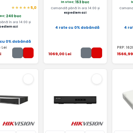
In stoc
I
: 153 buc
5,0
Comandă până în ora 14:00 și
Comandă
expediem azi
toc
: 240 buc
nă în ora 14:00 și
pediem azi
4 rate cu 0% dobândă
4 ra
 cu 0% dobândă
6
Lei
PRP:
162
i
1069
,00
Lei
1566
,99