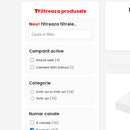
Filtreaza produsele
Nou!
Filtreaza filtrele...
Campanii active
Hilook Iulie
(4)
Camere WiFi Dahua
(1)
Categorie
DVR-uri si XVR-uri
(24)
NVR-uri
(73)
Numar canale
4 canale
(70)