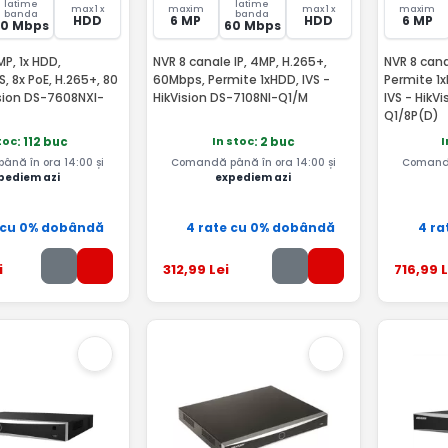
latime
latime
max 1 x
maxim
max 1 x
maxim
banda
banda
HDD
6 MP
HDD
6 MP
80 Mbps
60 Mbps
MP, 1x HDD,
NVR 8 canale IP, 4MP, H.265+,
NVR 8 cana
, 8x PoE, H.265+, 80
60Mbps, Permite 1xHDD, IVS -
Permite 1x
sion DS-7608NXI-
HikVision DS-7108NI-Q1/M
IVS - HikV
Q1/8P(D)
toc
In stoc
I
: 112 buc
: 2 buc
nă în ora 14:00 și
Comandă până în ora 14:00 și
Comandă
pediem azi
expediem azi
 cu 0% dobândă
4 rate cu 0% dobândă
4 ra
i
312
,99
Lei
716
,99
L