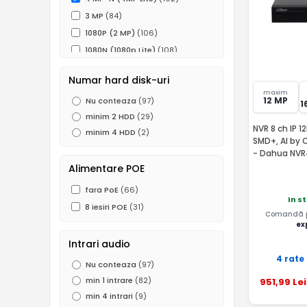
3 MP
(84)
1080P (2 MP)
(106)
1080N (1080p Lite)
(108)
960P (1.3 MP)
(27)
Numar hard disk-uri
720P (1MP)
(90)
maxim
12 MP
Nu conteaza
(97)
960H (0.5 MP)
(52)
1
minim 2 HDD
(29)
D1
(5)
NVR 8 ch IP 1
minim 4 HDD
(2)
SMD+, AI by 
- Dahua NVR
Alimentare POE
fara PoE
(66)
In s
8 iesiri POE
(31)
Comandă pâ
ex
Intrari audio
4 rate
Nu conteaza
(97)
min 1 intrare
(82)
951
,99
Lei
min 4 intrari
(9)