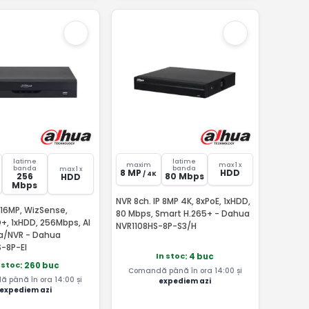
latime
latime
maxim
max 1 x
banda
banda
max 1 x
8 MP
HDD
/ 4K
256
80 Mbps
HDD
Mbps
NVR 8ch. IP 8MP 4K, 8xPoE, 1xHDD,
 16MP, WizSense,
80 Mbps, Smart H.265+ - Dahua
+, 1xHDD, 256Mbps, AI
NVR1108HS-8P-S3/H
a/NVR - Dahua
-8P-EI
In stoc
: 4 buc
 stoc
: 260 buc
Comandă până în ora 14:00 și
 până în ora 14:00 și
expediem azi
expediem azi