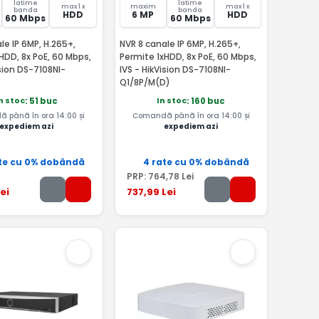
latime
latime
max 1 x
maxim
max 1 x
banda
banda
HDD
6 MP
HDD
60 Mbps
60 Mbps
le IP 6MP, H.265+,
NVR 8 canale IP 6MP, H.265+,
HDD, 8x PoE, 60 Mbps,
Permite 1xHDD, 8x PoE, 60 Mbps,
ision DS-7108NI-
IVS - HikVision DS-7108NI-
Q1/8P/M(D)
n stoc
In stoc
: 51 buc
: 160 buc
 până în ora 14:00 și
Comandă până în ora 14:00 și
expediem azi
expediem azi
te cu 0% dobândă
4 rate cu 0% dobândă
PRP:
764
,78
Lei
ei
737
,99
Lei