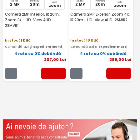
25 fps
Infrarosu
25 fps
Infrarosu
optic
optic
2 MP
20m
2 MP
20m
zoom
zoom
Camera 2MP Interior, IR 20m,
Camera 2MP Exterior, Zoom 4x,
Zoom 3x - HD-View AHD-
IR 20m - HD-View AHD-2SMIR2
2SMVR1
In stoc
: 1 buc
In stoc
: 10 buc
Comandă azi și
expediem marti
Comandă azi și
expediem marti
4 rate cu 0% dobândă
4 rate cu 0% dobândă
207
,00
Lei
289
,00
Lei