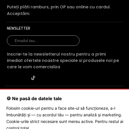
Puteți plăti ramburs, prin OP sau online cu cardul.
Acceptăm:
NEWSLETTER
Inscrie-te la newsletterul nostru pentru a primi
imediat ofertele noastre speciale si produsele noi pe
care le vom comercializa
SC POLITES ONLINE SRL
· CUI:
RO34846331
· Reg. Com.:
🍪 Ne pasă de datele tale
J2015001227161
· Capital social: 200 RON · Sediu: Str. Petrache
Poenaru, Nr. 1, Craiova, Jud. Dolj ·
Contactează-ne
·
Service produs
Folosim cookie-uri pentru a face site-ul să funcționeze, a-l
îmbunătăți și — cu acordul tău — pentru analiză și marketing.
Cookie-urile strict necesare sunt mereu active. Pentru restul ai
© 2026 SC POLITES ONLINE SRL
control total.