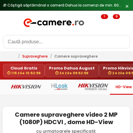
🎁 Câștigă săptămânal o cameră Dahua la comenzi de min. 600 lei —
✕
0
0
/
Supraveghere
/
Camere supraveghere
Cloud Gratis
Promo Dahua August
Promo Hikvisio
⏱ 115 Zile 10:52:59
⏱ 24 Zile 09:52:59
⏱ 24 Zile 09:
HD-View
Camere supraveghere video 2 MP
(1080P) HDCVI , dome HD-View
cu urmatoarele specificatii: