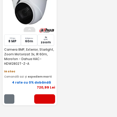
3x
15 fps
Infrarosu
optic
8 MP
60m
zoom
Camera 8MP, Exterior, Starlight,
Zoom Motorizat 3x, IR 60m,
Microfon - Dahua HAC-
HDW2802T-Z-A
In stoc
Comandă azi și
expediem marti
4 rate cu 0% dobândă
720
,99
Lei