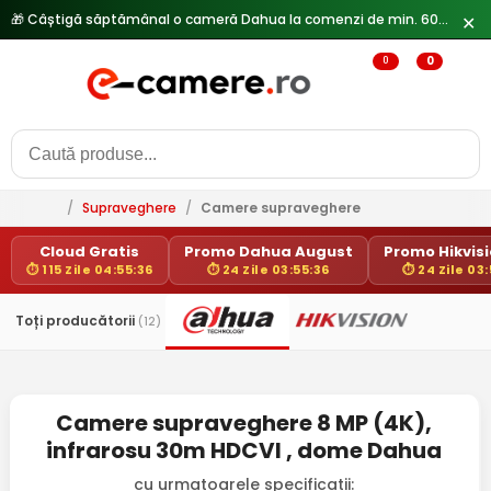
🎁 Câștigă săptămânal o cameră Dahua la comenzi de min. 600 lei —
✕
0
0
/
Supraveghere
/
Camere supraveghere
Cloud Gratis
Promo Dahua August
Promo Hikvisio
⏱ 115 Zile 04:55:35
⏱ 24 Zile 03:55:35
⏱ 24 Zile 03:
Toți producătorii
(12)
Camere supraveghere 8 MP (4K),
infrarosu 30m HDCVI , dome Dahua
cu urmatoarele specificatii: