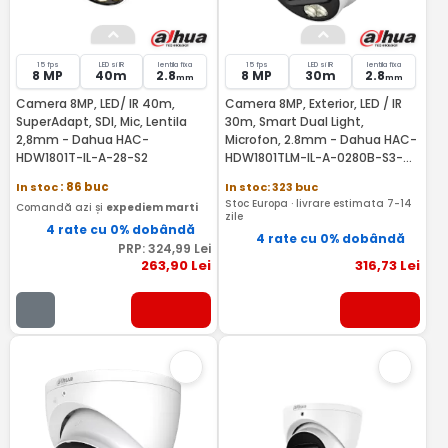
15 fps
LED si IR
lentila fixa
15 fps
LED si IR
lentila fixa
8 MP
40m
2.8
8 MP
30m
2.8
mm
mm
Camera 8MP, LED/ IR 40m,
Camera 8MP, Exterior, LED / IR
SuperAdapt, SDI, Mic, Lentila
30m, Smart Dual Light,
2,8mm - Dahua HAC-
Microfon, 2.8mm - Dahua HAC-
HDW1801T-IL-A-28-S2
HDW1801TLM-IL-A-0280B-S3-
DIP
In stoc
: 86 buc
In stoc: 323 buc
Stoc Europa · livrare estimata 7-14
Comandă azi și
expediem marti
zile
4 rate cu 0% dobândă
4 rate cu 0% dobândă
PRP:
324
,99
Lei
263
,90
Lei
316
,73
Lei