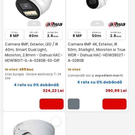
15 fps
LED si IR
lentila fixa
15 fps
Infrarosu
lentila fixa
8 MP
40m
2.8
8 MP
50m
2.8
mm
mm
Camera 8MP, Exterior, LED / IR
Camera 8MP 4K, Exterior, IR
40m, Smart Dual Light,
50m, Starlight, Microfon si True
Microfon, 2.8mm - Dahua HAC-
WDR - Dahua HAC-HDW2802T-
HDW1801T-IL-A-0280B-S3-DIP
A-0280B
In stoc: 485 buc
In stoc
Stoc Europa · livrare estimata 7-14
Comandă azi și
expediem marti
zile
4 rate cu 0% dobândă
4 rate cu 0% dobândă
324
,22
Lei
380
,99
Lei