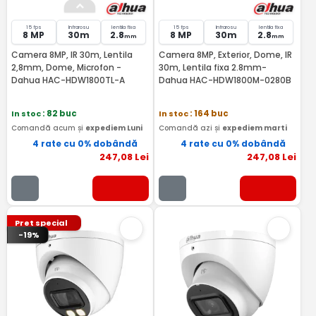
15 fps
Infrarosu
lentila fixa
15 fps
Infrarosu
lentila fixa
8 MP
30m
2.8
8 MP
30m
2.8
mm
mm
Camera 8MP, IR 30m, Lentila
Camera 8MP, Exterior, Dome, IR
2,8mm, Dome, Microfon -
30m, Lentila fixa 2.8mm-
Dahua HAC-HDW1800TL-A
Dahua HAC-HDW1800M-0280B
In stoc
: 82 buc
In stoc
: 164 buc
Comandă acum și
expediem Luni
Comandă azi și
expediem marti
4 rate cu 0% dobândă
4 rate cu 0% dobândă
247
,08
Lei
247
,08
Lei
Pret special
-19%