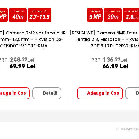
0 fps
Infrarosu
lentila fixa
25 fps
LED si IR
lentila fi
 MP
30m
2.8
4 MP
25m
2.8
mm
m
] Camera 5MP Exterior, IR 20m,
[RESIGILAT] Camera 4MP 3K, 
 2.8, Microfon - HikVision DS-
Exterior, Smart-Hybrid Light IR
CE16H0T-ITPFS2-RMA
HikVision DS-2CE70K0T-PTLT
RMA
136
,99
PRP:
Lei
328
,99
PRP:
Lei
64.99 Lei
119.99 Lei
auga in Cos
Detalii
Adauga in Cos
D
RECOMANDAR