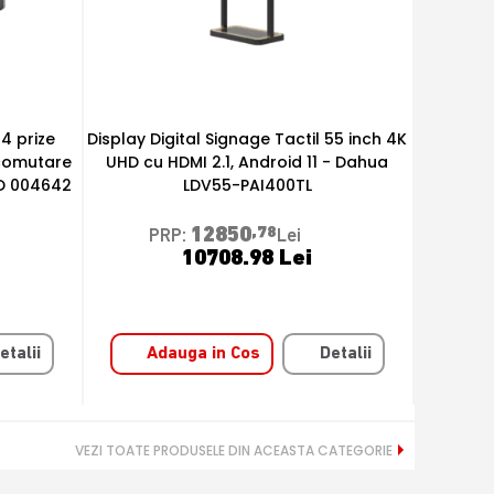
55 inch 4K
Display Digital Signage 65 inch 4K
Cablu p
 - Dahua
Android 11, uz 24/7 - Dahua LDV65-
Mode si
PAI400L
12850
,78
PRP:
Lei
10708.98 Lei
etalii
Adauga in Cos
Detalii
A
VEZI TOATE PRODUSELE DIN ACEASTA CATEGORIE