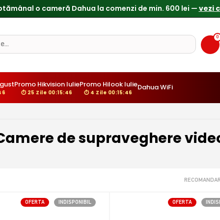
Reduceri de pana la 25% doar in luna iulie → Vezi ofertele
0
gust
Promo Hikvision Iulie
Promo Hilook Iulie
Dahua WiFi
:44
⏱ 25 Zile 00:15:44
⏱ 4 Zile 00:15:44
Camere de supraveghere vide
RECOMANDAR
OFERTA
INDISPONIBIL
OFERTA
INDIS