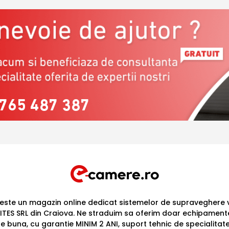
765 487 387
ste un magazin online dedicat sistemelor de supraveghere v
ITES SRL din Craiova. Ne straduim sa oferim doar echipament
te buna, cu garantie MINIM 2 ANI, suport tehnic de specialitat