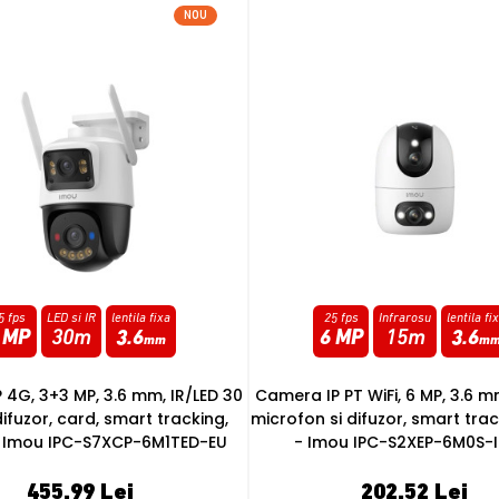
NOU
5 fps
Infrarosu
lentila fixa
15 fps
Infrarosu
lentila fi
 MP
15m
3.6
8 MP
10m
3.6
mm
m
PT WiFi, 6 MP, 3.6 mm, IR 15 m,
Camera IP PT Wi-Fi 6, 8MP, Inte
i difuzor, smart tracking, card
mic, difuzor, auto tracking,
ou IPC-S2XEP-6M0S-IMOU
apelare, card - Imou IPC-S
202.52 Lei
197.81 Lei