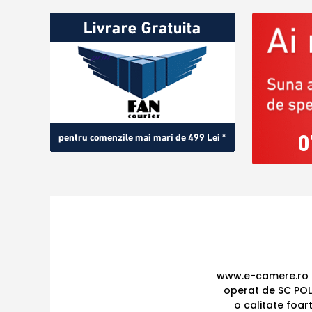
0
www.e-camere.ro e
operat de SC POL
o calitate foar