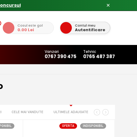
✕
Cosul este gol
Contul meu
0.00 Lei
Autentificare
Vanzari
Tehnic
0767 390 475
0765 487 387
o
I
CELE MAI VANDUTE
ULTIMELE ADAUGATE
PONIBIL
OFERTA