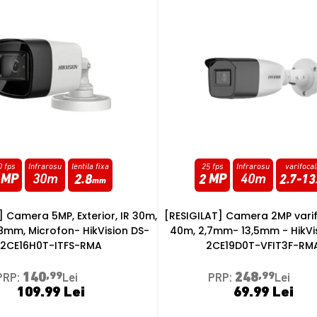
fps
Infrarosu
varifocala
20 fps
Infrarosu
lentila fi
MP
40m
2.7
-
13.5
5 MP
30m
2.8
m
AT] Camera 2MP varifocala, IR
[RESIGILAT] Camera 5MP Exterio
7mm- 13,5mm - HikVision DS-
lentila 2.8, Microfon - HikVi
CE19D0T-VFIT3F-RMA
2CE16H0T-ITPFS2-RM
248
,99
136
,99
PRP:
Lei
PRP:
Lei
69.99 Lei
64.99 Lei