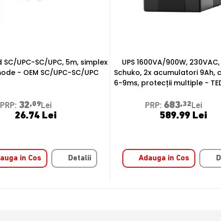
00VA/900W, 230VAC, 4 prize
Display Digital Signage Tactil 
2x acumulatori 9Ah, comutare
UHD cu HDMI 2.1, Android 11
otecții multiple - TED 004642
LDV55-PAI400TL
683
,32
12850
,78
PRP:
Lei
PRP:
Lei
589.99 Lei
10708.98 Lei
auga in Cos
Detalii
Adauga in Cos
D