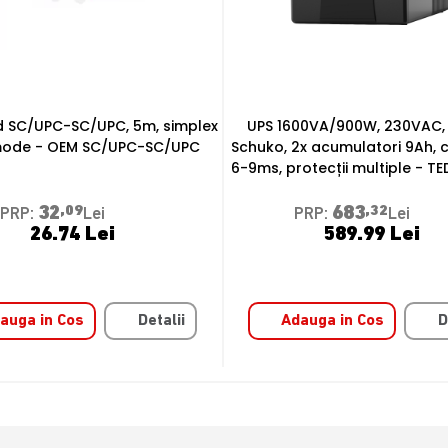
00VA/900W, 230VAC, 4 prize
Display Digital Signage Tactil 
2x acumulatori 9Ah, comutare
UHD cu HDMI 2.1, Android 11
otecții multiple - TED 004642
LDV55-PAI400TL
683
,32
12850
,78
PRP:
Lei
PRP:
Lei
589.99 Lei
10708.98 Lei
auga in Cos
Detalii
Adauga in Cos
D