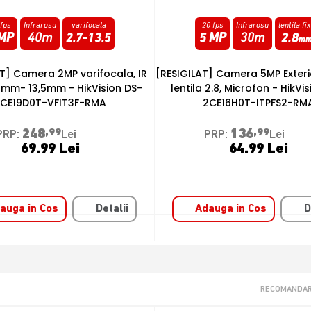
0 fps
Infrarosu
lentila fixa
25 fps
LED si IR
lentila fi
 MP
30m
2.8
4 MP
25m
2.8
mm
m
] Camera 5MP Exterior, IR 20m,
[RESIGILAT] Camera 4MP 3K, 
 2.8, Microfon - HikVision DS-
Exterior, Smart-Hybrid Light IR
CE16H0T-ITPFS2-RMA
HikVision DS-2CE70K0T-PTLT
RMA
136
,99
PRP:
Lei
328
,99
PRP:
Lei
64.99 Lei
119.99 Lei
auga in Cos
Detalii
Adauga in Cos
D
RECOMANDAR