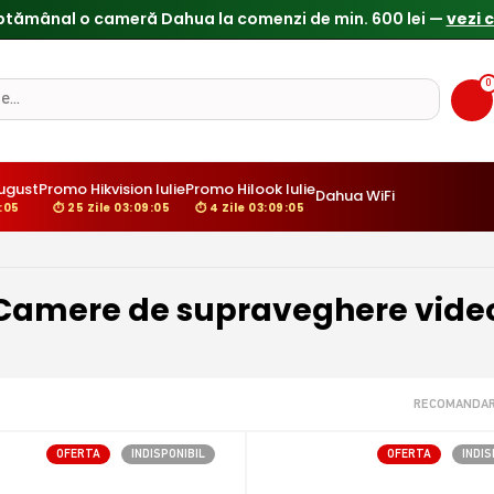
Reduceri de pana la 25% doar in luna iulie → Vezi ofertele
0
ugust
Promo Hikvision Iulie
Promo Hilook Iulie
Dahua WiFi
9:04
⏱ 25 Zile 03:09:04
⏱ 4 Zile 03:09:04
Camere de supraveghere vide
RECOMANDAR
OFERTA
INDISPONIBIL
OFERTA
INDIS