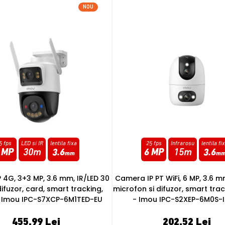
NOU
5 fps
Infrarosu
lentila fixa
15 fps
Infrarosu
lentila fi
 MP
15m
3.6
8 MP
10m
3.6
mm
m
PT WiFi, 6 MP, 3.6 mm, IR 15 m,
Camera IP PT Wi-Fi 6, 8MP, Inte
i difuzor, smart tracking, card
mic, difuzor, auto tracking,
ou IPC-S2XEP-6M0S-IMOU
apelare, card - Imou IPC-S
202.52 Lei
197.81 Lei