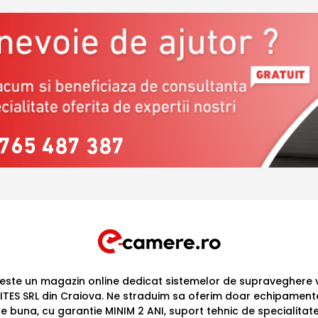
765 487 387
ste un magazin online dedicat sistemelor de supraveghere v
ITES SRL din Craiova. Ne straduim sa oferim doar echipament
te buna, cu garantie MINIM 2 ANI, suport tehnic de specialitat