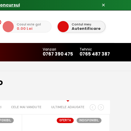
✕
Cosul este gol
Contul meu
0.00 Lei
Autentificare
Vanzari
Tehnic
0767 390 475
0765 487 387
o
I
CELE MAI VANDUTE
ULTIMELE ADAUGATE
PONIBIL
OFERTA