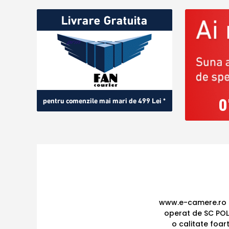
0
www.e-camere.ro e
operat de SC POL
o calitate foar