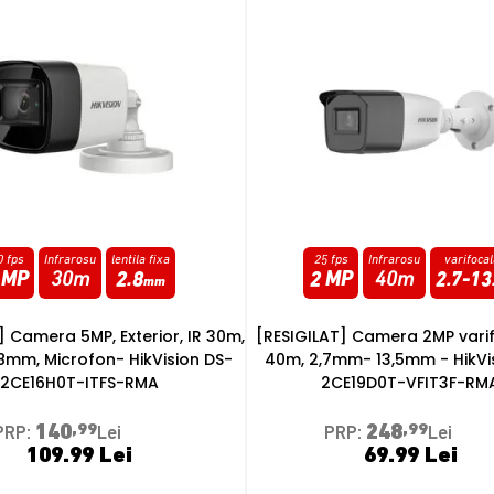
fps
Infrarosu
varifocala
20 fps
Infrarosu
lentila fi
MP
40m
2.7
-
13.5
5 MP
30m
2.8
m
AT] Camera 2MP varifocala, IR
[RESIGILAT] Camera 5MP Exterio
7mm- 13,5mm - HikVision DS-
lentila 2.8, Microfon - HikVi
CE19D0T-VFIT3F-RMA
2CE16H0T-ITPFS2-RM
248
,99
136
,99
PRP:
Lei
PRP:
Lei
69.99 Lei
64.99 Lei