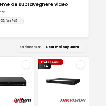
steme de supraveghere video
ii:
OE: fara PoE
Ordoneaza:
Cele mai populare
Pret special
-3%