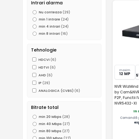
Intrari alarma
Nu conteaza
(29)
min 1 intrare
(24)
min 4 intrari
(24)
min 8 intrari
(16)
Tehnologie
HDCVI
(6)
HDTVI
(6)
maxim
12 MP
5
AHD
(6)
IP
(29)
NVR WizMind 
ANALOGICA (CVBS)
(6)
by Cam&NVR, 
P2P, Functii
NVR5432-XI
Bitrate total
In 
min 20 Mbps
(28)
Comandă pâ
ex
min 40 Mbps
(27)
min 80 Mbps
(27)
min 100 Mbps
(27)