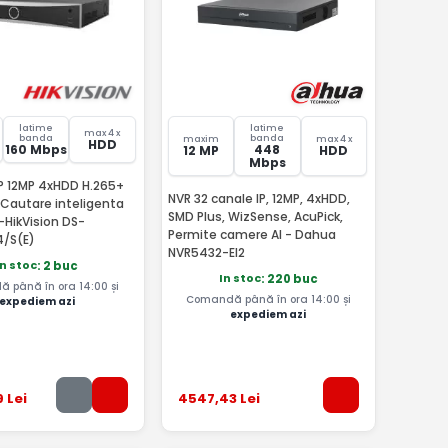
latime
latime
max 4 x
banda
banda
maxim
max 4 x
HDD
160 Mbps
448
12 MP
HDD
Mbps
IP 12MP 4xHDD H.265+
NVR 32 canale IP, 12MP, 4xHDD,
Cautare inteligenta
SMD Plus, WizSense, AcuPick,
S-HikVision DS-
Permite camere AI - Dahua
4/S(E)
NVR5432-EI2
In stoc
: 2 buc
In stoc
: 220 buc
 până în ora 14:00 și
Comandă până în ora 14:00 și
expediem azi
expediem azi
9
Lei
4547
,43
Lei