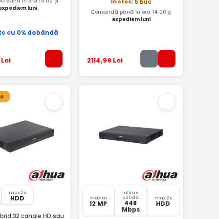
 până în ora 14:00 și
In stoc
: 5 buc
expediem luni
Comandă până în ora 14:00 și
expediem luni
te cu 0% dobândă
Lei
2114
,99
Lei
ro
max 2 x
latime
HDD
banda
maxim
max 2 x
448
12 MP
HDD
Mbps
brid 32 canale HD sau