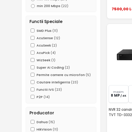
min 200 Mbps
(22)
7500
,00
L
Functii Speciale
SMD Plus
(11)
AcuSense
(12)
AcuSeek
(2)
AcuPick
(4)
WizSeek
(1)
Super AI Coding
(2)
Permite camere cu microfon
(5)
Cautare inteligenta
(23)
Functii IVS
(23)
maxim
8 MP
/ 4K
P2P
(14)
NVR 32 canal
Producator
TVT TD-333
Dahua
(15)
HikVision
(11)