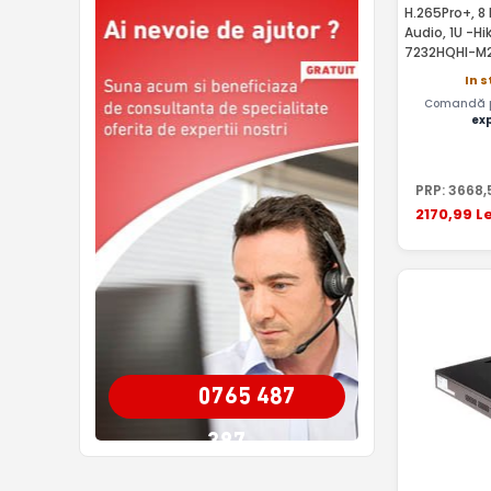
H.265Pro+, 8
Audio, 1U -Hi
7232HQHI-M
In 
Comandă pâ
ex
PRP:
3668
,
2170
,99
Le
0765 487
387