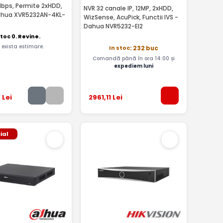
 Mbps, Permite 2xHDD,
NVR 32 canale IP, 12MP, 2xHDD,
ahua XVR5232AN-4KL-
WizSense, AcuPick, Functii IVS -
Dahua NVR5232-EI2
toc 0. Revine.
 exista estimare.
In stoc
: 232 buc
Comandă până în ora 14:00 și
expediem luni
9
Lei
2961
,11
Lei
ial