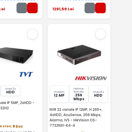
Lei
1291
,59
Lei
max 2 x
latime
HDD
banda
maxim
max 4 x
256
12 MP
HDD
Mbps
ale IP 5MP, 2xHDD -
332H2
NVR 32 canale IP 12MP, H.265+,
4xHDD, AcuSense, 256 Mbps,
Alarma, IVS - HikVision DS-
7732NXI-K4-A
In stoc
: 8 buc