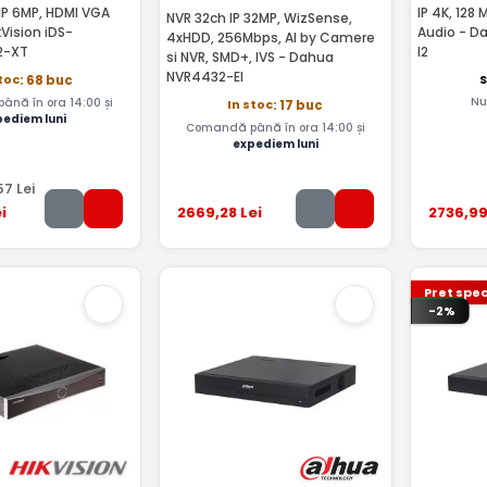
 IP 6MP, HDMI VGA
IP 4K, 128
NVR 32ch IP 32MP, WizSense,
kVision iDS-
Audio - D
4xHDD, 256Mbps, AI by Camere
2-XT
I2
si NVR, SMD+, IVS - Dahua
NVR4432-EI
S
stoc
: 68 buc
Nu
nă în ora 14:00 și
In stoc
: 17 buc
pediem luni
Comandă până în ora 14:00 și
expediem luni
57
Lei
i
2669
,28
Lei
2736
,9
Pret spec
-2%