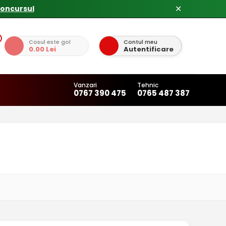
✕
Cosul este gol
Contul meu
0.00 Lei
Autentificare
Vanzari
Tehnic
0767 390 475
0765 487 387