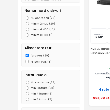
960P (1.3 MP)
(11)
Numar hard disk-uri
720P (1MP)
(28)
Nu conteaza
(29)
960H (0.5 MP)
(17)
minim 2 HDD
(29)
D1
(3)
minim 4 HDD
(16)
maxim
minim 8 HDD
(1)
12 MP
Alimentare POE
NVR 32 canal
HikVision Hi
fara PoE
(29)
16 iesiri POE
(8)
In 
Comandă pâ
Intrari audio
ex
Nu conteaza
(29)
min 1 intrare
(28)
4 rate
min 4 intrari
(5)
993
,00
Le
min 8 intrari
(2)