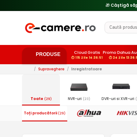
Cloud Gratis
Promo Dahua Au
PRODUSE
⏱ 115 Zile 14:36:50
⏱ 24 Zile 13:36
/
Supraveghere
/
Inregistratoare
Toate
NVR-uri
DVR-uri si XVR-uri
(29)
(23)
(
Toți producătorii
(29)