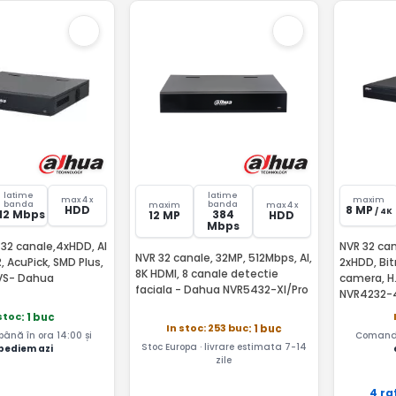
latime
latime
max 4 x
maxim
banda
banda
maxim
max 4 x
HDD
8 MP
/ 4K
12 Mbps
384
12 MP
HDD
Mbps
32 canale,4xHDD, AI
NVR 32 can
NVR 32 canale, 32MP, 512Mbps, AI,
AcuPick, SMD Plus,
2xHDD, Bit
8K HDMI, 8 canale detectie
 IVS- Dahua
camera, H
faciala - Dahua NVR5432-XI/Pro
NVR4232-
stoc
: 1 buc
In stoc: 253 buc
: 1 buc
nă în ora 14:00 și
Comandă
Stoc Europa · livrare estimata 7-14
pediem azi
zile
4 ra