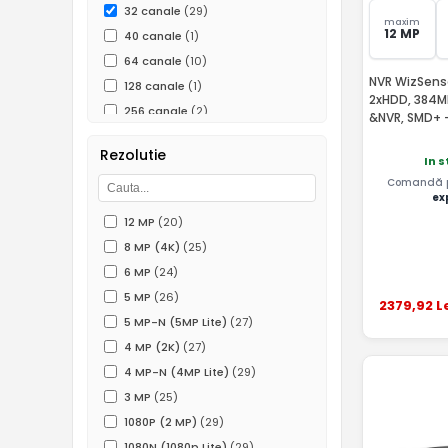
32 canale
(29)
maxim
12 MP
40 canale
(1)
64 canale
(10)
NVR WizSense
128 canale
(1)
2xHDD, 384M
256 canale
(2)
&NVR, SMD+ 
2000 canale
(1)
Rezolutie
In s
Comandă pâ
ex
12 MP
(20)
8 MP (4K)
(25)
6 MP
(24)
5 MP
(26)
2379
,92
L
5 MP-N (5MP Lite)
(27)
4 MP (2K)
(27)
4 MP-N (4MP Lite)
(29)
3 MP
(25)
1080P (2 MP)
(29)
1080N (1080p Lite)
(29)