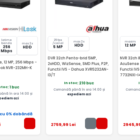
latime
25 fps
max 2 x
maxim
banda
/canal
max 2 x
HDD
12 MP
256
5 MP
HDD
Mbps
DVR 32ch Penta-brid 5MP,
NVR 32ch 
e, 12 MP, 256 Mbps -
2xHDD, WizSense, SMD Plus, P2P,
AcuSense 
Look NVR-232MH-K
Functii IVS - Dahua XVR5232AN-
Functii IV
I3/T
7732NXI-I
In stoc
: 210 buc
stoc
: 1 buc
Comandă până în ora 14:00 și
Comandă
nă în ora 14:00 și
expediem azi
pediem azi
 cu 0% dobândă
i
2759
,99
Lei
2945
,9