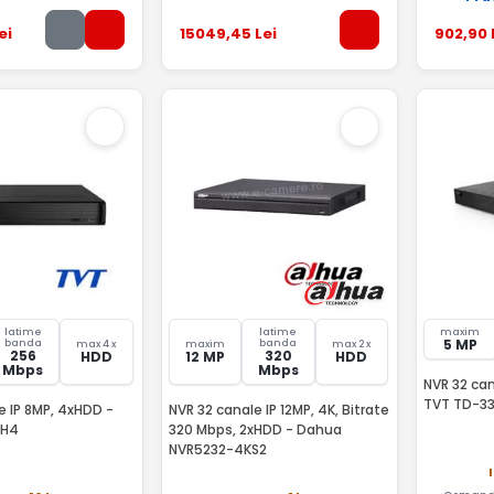
ei
15049
,45
Lei
902
,90
latime
latime
maxim
5 MP
banda
banda
max 4 x
maxim
max 2 x
256
320
HDD
12 MP
HDD
Mbps
Mbps
NVR 32 can
TVT TD-3
e IP 8MP, 4xHDD -
NVR 32 canale IP 12MP, 4K, Bitrate
2H4
320 Mbps, 2xHDD - Dahua
NVR5232-4KS2