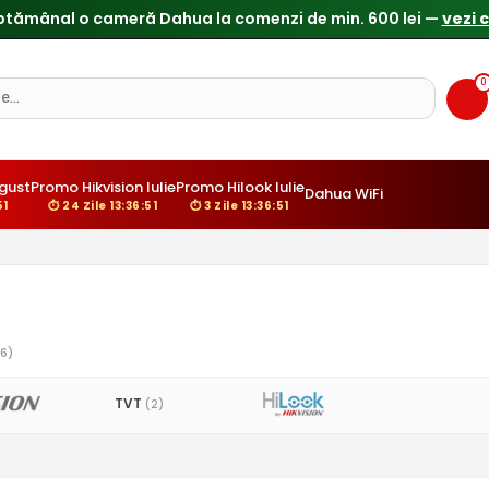
0
gust
Promo Hikvision Iulie
Promo Hilook Iulie
Dahua WiFi
:50
⏱ 24 Zile 13:36:50
⏱ 3 Zile 13:36:50
6)
TVT
(2)