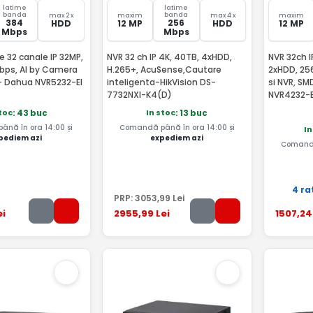
latime
latime
banda
banda
max 2 x
maxim
max 4 x
maxim
384
256
HDD
12 MP
HDD
12 MP
Mbps
Mbps
 32 canale IP 32MP,
NVR 32 ch IP 4K, 40TB, 4xHDD,
NVR 32ch I
bps, AI by Camera
H.265+, AcuSense,Cautare
2xHDD, 25
- Dahua NVR5232-EI
inteligenta-HikVision DS-
si NVR, SM
7732NXI-K4(D)
NVR4232-E
toc
In stoc
: 43 buc
: 13 buc
nă în ora 14:00 și
Comandă până în ora 14:00 și
In
pediem azi
expediem azi
Comandă
4 ra
PRP:
3053
,99
Lei
ei
2955
,99
Lei
1507
,24