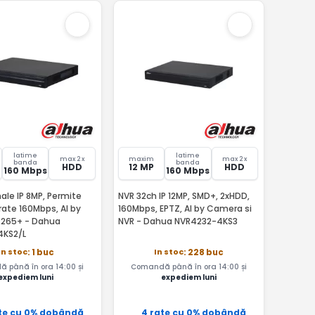
latime
latime
max 2 x
maxim
max 2 x
banda
banda
HDD
12 MP
HDD
160 Mbps
160 Mbps
ale IP 8MP, Permite
NVR 32ch IP 12MP, SMD+, 2xHDD,
rate 160Mbps, AI by
160Mbps, EPTZ, AI by Camera si
.265+ - Dahua
NVR - Dahua NVR4232-4KS3
4KS2/L
In stoc
In stoc
: 1 buc
: 228 buc
 până în ora 14:00 și
Comandă până în ora 14:00 și
expediem luni
expediem luni
te cu 0% dobândă
4 rate cu 0% dobândă