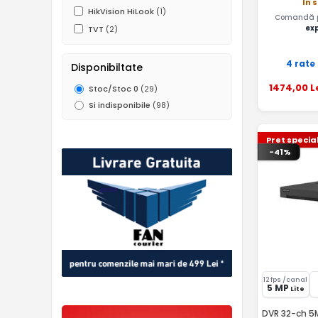
In 
HikVision HiLook
(1)
Comandă pâ
ex
TVT
(2)
4 rate
Disponibiltate
1474
,00
L
Stoc/Stoc 0
(29)
Si indisponibile
(98)
Pret specia
-41%
12 fps /canal
5 MP
Lite
DVR 32-ch 5MP lite,