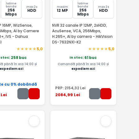
latime
latime
banda
banda
max 2 x
maxim
max 2 x
256
256
HDD
12 MP
HDD
Mbps
Mbps
P 16MP, WizSense,
NVR 32 canale IP 12MP, 2xHDD,
6Mbps, AI by Camere
AcuSense, VCA, 256Mbps,
D+, IVS - Dahua
H.265+, AI by camera - HikVision
I
DS-7632NXI-K2
5,0
5,0
 stoc
In stoc
: 258 buc
: 61 buc
 până în ora 14:00 și
Comandă până în ora 14:00 și
expediem azi
expediem azi
te cu 0% dobândă
PRP:
2154
,32
Lei
Lei
2084
,99
Lei