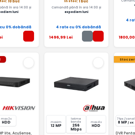
Comandă
stoc
In stoc
: 10 buc
: 1 buc
nă în ora 14:00 și
Comandă până în ora 14:00 și
pediem luni
expediem luni
4 ra
 cu 0% dobândă
4 rate cu 0% dobândă
ei
1496
,99
Lei
1800
,00
l
Stoc ze
max 2 x
latime
7 fps /canal
HDD
8 MP
banda
maxim
max 4 x
/ 4K
256
12 MP
HDD
Mbps
 AcuSense,
DVR Penta