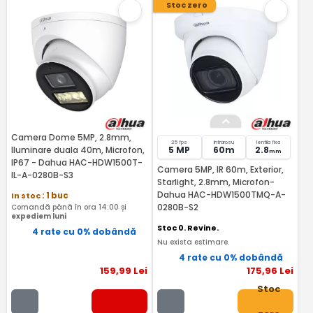
Stoc zero
Camera Dome 5MP, 2.8mm,
25 fps
Infrarosu
lentila fixa
Iluminare duala 40m, Microfon,
5 MP
60m
2.8
mm
IP67 - Dahua HAC-HDW1500T-
Camera 5MP, IR 60m, Exterior,
IL-A-0280B-S3
Starlight, 2.8mm, Microfon-
Dahua HAC-HDW1500TMQ-A-
In stoc
: 1 buc
0280B-S2
Comandă până în ora 14:00 și
expediem luni
Stoc 0. Revine.
4 rate cu 0% dobândă
Nu exista estimare.
4 rate cu 0% dobândă
159
,99
Lei
175
,96
Lei
Stoc