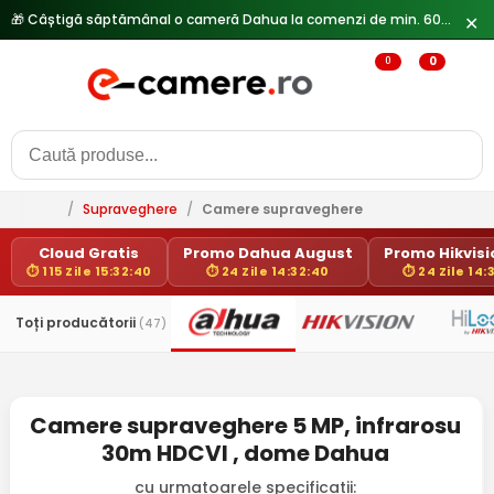
✕
0
0
/
Supraveghere
/
Camere supraveghere
Cloud Gratis
Promo Dahua August
Promo Hikvisio
⏱ 115 Zile 15:32:40
⏱ 24 Zile 14:32:40
⏱ 24 Zile 14:
Toți producătorii
(47)
Camere supraveghere 5 MP, infrarosu
30m HDCVI , dome Dahua
cu urmatoarele specificatii: