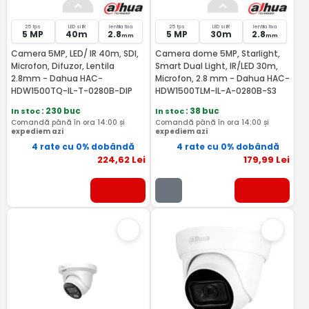
25 fps
LED si IR
lentila fixa
25 fps
LED si IR
lentila fixa
5 MP
40m
2.8
5 MP
30m
2.8
mm
mm
Camera 5MP, LED/ IR 40m, SDI,
Camera dome 5MP, Starlight,
Microfon, Difuzor, Lentila
Smart Dual Light, IR/LED 30m,
2.8mm - Dahua HAC-
Microfon, 2.8 mm - Dahua HAC-
HDW1500TQ-IL-T-0280B-DIP
HDW1500TLM-IL-A-0280B-S3
In stoc
: 230 buc
In stoc
: 38 buc
Comandă până în ora 14:00 și
Comandă până în ora 14:00 și
expediem azi
expediem azi
4 rate cu 0% dobândă
4 rate cu 0% dobândă
224
,62
Lei
179
,99
Lei