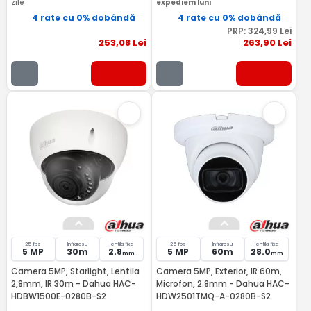
zile
expediem luni
4 rate cu 0% dobândă
4 rate cu 0% dobândă
PRP:
324
,99
Lei
253
,08
Lei
263
,90
Lei
25 fps
Infrarosu
lentila fixa
25 fps
Infrarosu
lentila fixa
5 MP
30m
2.8
5 MP
60m
28.0
mm
mm
Camera 5MP, Starlight, Lentila
Camera 5MP, Exterior, IR 60m,
2,8mm, IR 30m - Dahua HAC-
Microfon, 2.8mm - Dahua HAC-
HDBW1500E-0280B-S2
HDW2501TMQ-A-0280B-S2