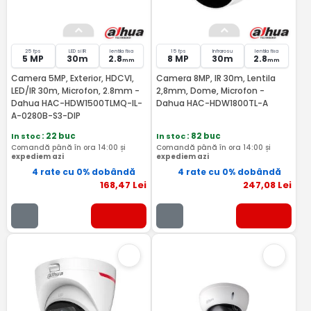
25 fps
LED si IR
lentila fixa
15 fps
Infrarosu
lentila fixa
5 MP
30m
2.8
8 MP
30m
2.8
mm
mm
Camera 5MP, Exterior, HDCVI,
Camera 8MP, IR 30m, Lentila
LED/IR 30m, Microfon, 2.8mm -
2,8mm, Dome, Microfon -
Dahua HAC-HDW1500TLMQ-IL-
Dahua HAC-HDW1800TL-A
A-0280B-S3-DIP
In stoc
: 22 buc
In stoc
: 82 buc
Comandă până în ora 14:00 și
Comandă până în ora 14:00 și
expediem azi
expediem azi
4 rate cu 0% dobândă
4 rate cu 0% dobândă
168
,47
Lei
247
,08
Lei