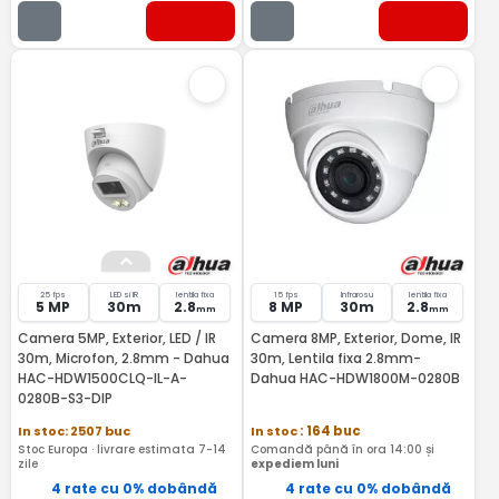
25 fps
LED si IR
lentila fixa
15 fps
Infrarosu
lentila fixa
5 MP
30m
2.8
8 MP
30m
2.8
mm
mm
Camera 5MP, Exterior, LED / IR
Camera 8MP, Exterior, Dome, IR
30m, Microfon, 2.8mm - Dahua
30m, Lentila fixa 2.8mm-
HAC-HDW1500CLQ-IL-A-
Dahua HAC-HDW1800M-0280B
0280B-S3-DIP
In stoc: 2507 buc
In stoc
: 164 buc
Stoc Europa · livrare estimata 7-14
Comandă până în ora 14:00 și
zile
expediem luni
4 rate cu 0% dobândă
4 rate cu 0% dobândă