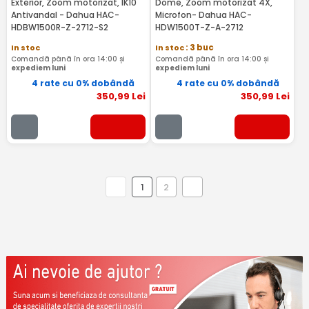
Exterior, Zoom motorizat, IK10
Dome, Zoom motorizat 4X,
Antivandal - Dahua HAC-
Microfon- Dahua HAC-
HDBW1500R-Z-2712-S2
HDW1500T-Z-A-2712
In stoc
In stoc
: 3 buc
Comandă până în ora 14:00 și
Comandă până în ora 14:00 și
expediem luni
expediem luni
4 rate cu 0% dobândă
4 rate cu 0% dobândă
350
,99
Lei
350
,99
Lei
1
2