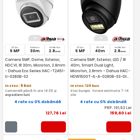
25 fps
Infrarosu
lentila fixa
25 fps
LED si IR
lentila fixa
5 MP
30m
2.8
5 MP
40m
2.8
mm
mm
Camera 5MP, Dome, Exterior,
Camera 5MP, Exterior, LED / IR
HDCVI, IR 30m, Microfon, 2.8mm
40m, Smart Dual Light,
- Dahua Eco Series HAC-T2A51-
Microfon, 2.8mm - Dahua HAC-
U-0280B-S2
HDW1500T-IL-A-0280B-S3-DIP-
Black
In stoc
: 6 buc
In stoc: 120 buc
Comandă până în ora 14:00 și
Stoc Europa · livrare estimata 7-14
expediem luni
zile
4 rate cu 0% dobândă
4 rate cu 0% dobândă
PRP:
191
,52
Lei
127
,76
Lei
159
,60
Lei