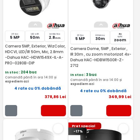
25 fps
LED si IR
lentila fixa
4x
20 fps
Infrarosu
5 MP
50m
2.8
optic
5 MP
30m
mm
zoom
Camera 5MP, Exterior, WizColor,
Camera Dome, 5MP , Exterior ,
HDCVI, LED/IR 50m, Mic, 2.8mm
IR 30m , cu zoom motorizat 4x-
-Dahua HAC-HDW1549X-IL-A-
Dahua HAC-HDBW1500R-Z-
PRO-0280B-DIP
2712
In stoc
: 204 buc
In stoc
: 3 buc
Comandă până în ora 14:00 și
Comandă până în ora 14:00 și
expediem azi
expediem azi
4 rate cu 0% dobândă
4 rate cu 0% dobândă
378
,86
Lei
349
,99
Lei
Pret special
-17%