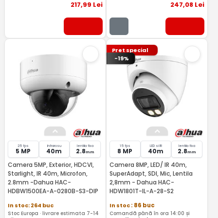
217
,99
Lei
247
,08
Lei
Pret special
-19%
25 fps
Infrarosu
lentila fixa
15 fps
LED si IR
lentila fixa
5 MP
40m
2.8
8 MP
40m
2.8
mm
mm
Camera 5MP, Exterior, HDCVI,
Camera 8MP, LED/ IR 40m,
Starlight, IR 40m, Microfon,
SuperAdapt, SDI, Mic, Lentila
2.8mm -Dahua HAC-
2,8mm - Dahua HAC-
HDBW1500EA-A-0280B-S3-DIP
HDW1801T-IL-A-28-S2
In stoc: 264 buc
In stoc
: 86 buc
Stoc Europa · livrare estimata 7-14
Comandă până în ora 14:00 și