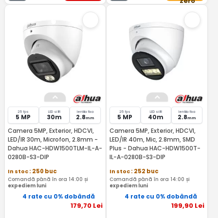
zero
25 fps
LED si IR
lentila fixa
25 fps
LED si IR
lentila fixa
5 MP
30m
2.8
5 MP
40m
2.8
mm
mm
Camera 5MP, Exterior, HDCVI,
Camera 5MP, Exterior, HDCVI,
LED/IR 30m, Microfon, 2.8mm -
LED/IR 40m, Mic, 2.8mm, SMD
Dahua HAC-HDW1500TLM-IL-A-
Plus - Dahua HAC-HDW1500T-
0280B-S3-DIP
IL-A-0280B-S3-DIP
In stoc
: 250 buc
In stoc
: 252 buc
Comandă până în ora 14:00 și
Comandă până în ora 14:00 și
expediem luni
expediem luni
4 rate cu 0% dobândă
4 rate cu 0% dobândă
179
,70
Lei
199
,90
Lei