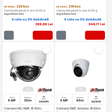
In stoc
: 228 buc
In stoc
: 218 buc
Comandă până în ora 14:00 și
Comandă până în ora 14:00 și
expediem luni
expediem luni
4 rate cu 0% dobândă
4 rate cu 0% dobândă
265
,80
Lei
348
,17
Lei
4x
4x
25 fps
Infrarosu
20 fps
Infrarosu
optic
optic
5 MP
30m
5 MP
60m
zoom
zoom
Camera HD, 5MP, IR 30m,
Camera 5MP, Exterior, IR 60m