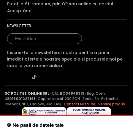
Puteți plăti ramburs, prin OP sau online cu cardul.
Acceptăm:
NEWSLETTER
Inscrie-te la newsletterul nostru pentru a primi
imediat ofertele noastre speciale si produsele noi pe
care le vom comercializa
SC POLITES ONLINE SRL
· CUI:
RO34846331
· Reg. Com.:
J2015001227161
· Capital social: 200 RON · Sediu: Str. Petrache
Poenaru, Nr. 1, Craiova, Jud. Dolj ·
Contactează-ne
·
Service produs
© 2026 SC POLITES ONLINE SRL
🍪 Ne pasă de datele tale