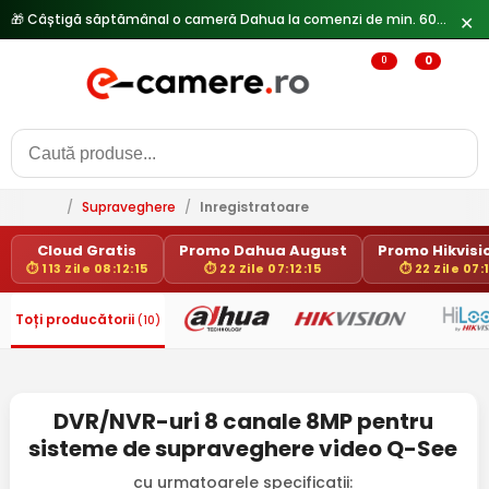
🎁 Câștigă săptămânal o cameră Dahua la comenzi de min. 600 lei —
✕
0
0
/
Supraveghere
/
Inregistratoare
Cloud Gratis
Promo Dahua August
Promo Hikvisio
⏱ 113 Zile 08:12:15
⏱ 22 Zile 07:12:15
⏱ 22 Zile 07:
Toți producătorii
(10)
DVR/NVR-uri 8 canale 8MP pentru
sisteme de supraveghere video Q-See
cu urmatoarele specificatii: