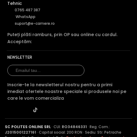
Tehnic
0765 487 387
WhatsApp
suport@e-camere.ro
Puteți plăti ramburs, prin OP sau online cu cardul.
Acceptăm:
NEWSLETTER
Inscrie-te la newsletterul nostru pentru a primi
imediat ofertele noastre speciale si produsele noi pe
care le vom comercializa
SC POLITES ONLINE SRL
· CUI:
RO34846331
· Reg. Com.:
J2015001227161
· Capital social: 200 RON · Sediu: Str. Petrache