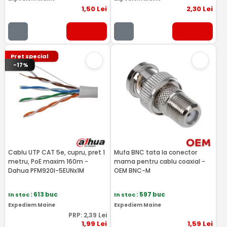
1
,50
Lei
2
,30
Lei
Pret special
-17%
Cablu UTP CAT 5e, cupru, pret 1
Mufa BNC tata la conector
metru, PoE maxim 160m -
mama pentru cablu coaxial -
Dahua PFM920I-5EUNx1M
OEM BNC-M
In stoc
: 613 buc
In stoc
: 597 buc
Expediem Maine
Expediem Maine
PRP:
2
,39
Lei
1
,99
Lei
1
,59
Lei