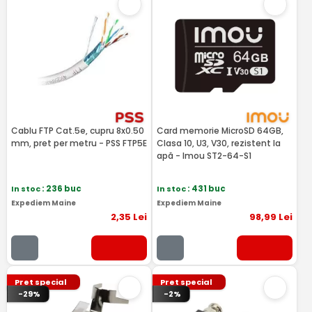
Cablu FTP Cat.5e, cupru 8x0.50
Card memorie MicroSD 64GB,
mm, pret per metru - PSS FTP5E
Clasa 10, U3, V30, rezistent la
apă - Imou ST2-64-S1
In stoc
: 236 buc
In stoc
: 431 buc
Expediem Maine
Expediem Maine
2
,35
Lei
98
,99
Lei
Pret special
Pret special
-29%
-2%