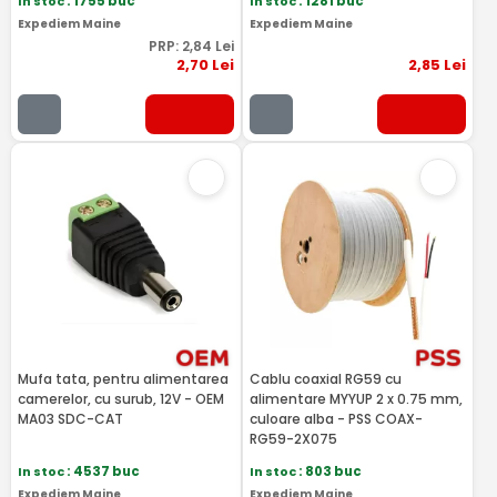
In stoc
: 1755 buc
In stoc
: 1281 buc
Expediem Maine
Expediem Maine
PRP:
2
,84
Lei
2
,70
Lei
2
,85
Lei
Mufa tata, pentru alimentarea
Cablu coaxial RG59 cu
camerelor, cu surub, 12V - OEM
alimentare MYYUP 2 x 0.75 mm,
MA03 SDC-CAT
culoare alba - PSS COAX-
RG59-2X075
In stoc
: 4537 buc
In stoc
: 803 buc
Expediem Maine
Expediem Maine