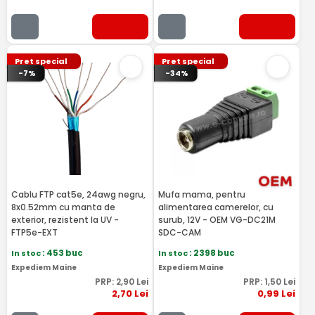
Pret special
Pret special
-7%
-34%
Cablu FTP cat5e, 24awg negru,
Mufa mama, pentru
8x0.52mm cu manta de
alimentarea camerelor, cu
exterior, rezistent la UV -
surub, 12V - OEM VG-DC21M
FTP5e-EXT
SDC-CAM
In stoc
: 453 buc
In stoc
: 2398 buc
Expediem Maine
Expediem Maine
PRP:
2
,90
Lei
PRP:
1
,50
Lei
2
,70
Lei
0
,99
Lei