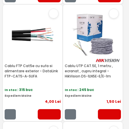
Cablu FTP Cat5e cu sufa si
Cablu UTP CAT.5E, 1 metru ,
alimentare exterior - DataLink
ecranat , cupru integral -
FTP-CAT5-A-SUFA
HikVision DS-1LN5E-E/E-1m
In stoc
: 315 buc
In stoc
: 245 buc
Expediem Maine
Expediem Maine
4
,00
Lei
1
,50
Lei