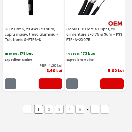
SFTP Cat.6, 23 AWG cu sufa,
Cablu FTP Cat5e Cupru, cu
cupru masiv, tresa aluminiu -
alimentare 2x0.75 si Sufa - PSS
Teletronic S-FTP6-S
FTP-A-2X075
In stoc
: 175 buc
In stoc
: 173 buc
Expediem Maine
Expediem Maine
PRP:
4
,20
Lei
3
,60
Lei
5
,00
Lei
1
2
3
4
5
-
|