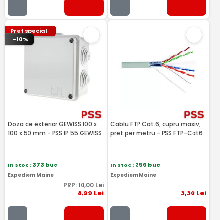
Pret special
-10%
Doza de exterior GEWISS 100 x
Cablu FTP Cat.6, cupru masiv,
100 x 50 mm - PSS IP 55 GEWISS
pret per metru - PSS FTP-Cat6
In stoc
: 373 buc
In stoc
: 356 buc
Expediem Maine
Expediem Maine
PRP:
10
,00
Lei
8
,99
Lei
3
,30
Lei