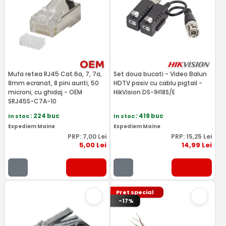
Mufa retea RJ45 Cat.6a, 7, 7a,
Set doua bucati - Video Balun
8mm ecranat, 8 pini auriti, 50
HDTV pasiv cu cablu pigtail -
microni, cu ghidaj - OEM
HikVision DS-1H18S/E
SRJ45S-C7A-10
In stoc
: 224 buc
In stoc
: 419 buc
Expediem Maine
Expediem Maine
PRP:
7
,00
Lei
PRP:
15
,25
Lei
5
,00
Lei
14
,99
Lei
Pret special
-17%