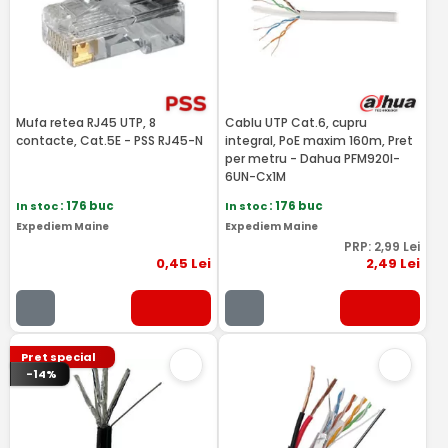
Mufa retea RJ45 UTP, 8
Cablu UTP Cat.6, cupru
contacte, Cat.5E - PSS RJ45-N
integral, PoE maxim 160m, Pret
per metru - Dahua PFM920I-
6UN-Cx1M
In stoc
: 176 buc
In stoc
: 176 buc
Expediem Maine
Expediem Maine
PRP:
2
,99
Lei
0
,45
Lei
2
,49
Lei
Pret special
-14%