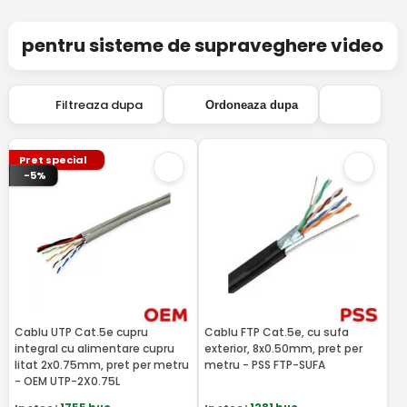
pentru sisteme de supraveghere video
Filtreaza dupa
Ordoneaza dupa
Pret special
-5%
Cablu UTP Cat.5e cupru
Cablu FTP Cat.5e, cu sufa
integral cu alimentare cupru
exterior, 8x0.50mm, pret per
litat 2x0.75mm, pret per metru
metru - PSS FTP-SUFA
- OEM UTP-2X0.75L