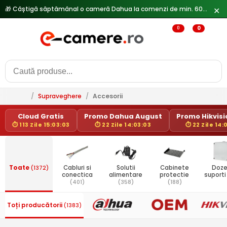
🎁 Câștigă săptămânal o cameră Dahua la comenzi de min. 600 lei —
✕
0
0
/
Supraveghere
/
Accesorii
Cloud Gratis
Promo Dahua August
Promo Hikvisio
⏱ 113 Zile 15:03:03
⏱ 22 Zile 14:03:03
⏱ 22 Zile 14:
Toate
(1372)
Cabluri si
Solutii
Cabinete
Doze
conectica
alimentare
protectie
suport
(401)
(358)
(188)
Toți producătorii
(1383)