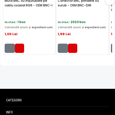
Mufă BNC cu înșurubare pe
Conector BNC prindere cu
Mu
cablu coaxial RG6 - OEM BNC-I
surub - OEM BNC-DIN
ca
O
In stoc
: 1 buc
In stoc
: 2023 buc
In
Comandă acum și
expediem Luni
Comandă acum și
expediem Luni
Co
1
,00
Lei
1
,99
Lei
1
,
CATEGORII
INFO