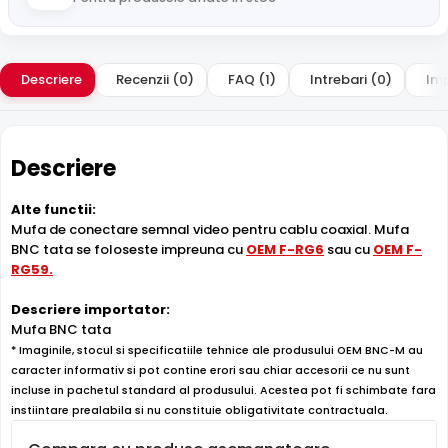
Descriere
Recenzii (0)
FAQ (1)
Intrebari (0)
Imp
Descriere
Alte functii:
Mufa de conectare semnal video pentru cablu coaxial. Mufa
BNC tata se foloseste impreuna cu
OEM F-RG6
sau cu
OEM F-
RG59.
Descriere importator:
Mufa BNC tata
* Imaginile, stocul si specificatiile tehnice ale produsului OEM BNC-M au
caracter informativ si pot contine erori sau chiar accesorii ce nu sunt
incluse in pachetul standard al produsului. Acestea pot fi schimbate fara
instiintare prealabila si nu constituie obligativitate contractuala.