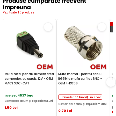
Produse cumparate frecvent
impreuna
Vezi toate 10 produse
P
Mufa tata, pentru alimentarea
Mufa mama F pentru cablu
Do
camerelor, cu surub, 12V - OEM
RG59 la mufa cu filet BNC -
10
MA03 SDC-CAT
OEM F-RG59
In stoc
: 4537 buc
In
Ultimele 136 bucăți în stoc
Comandă acum și
expediem Luni
Co
Comandă acum și
expediem Luni
1
,50
Lei
PR
0
,70
Lei
8
,