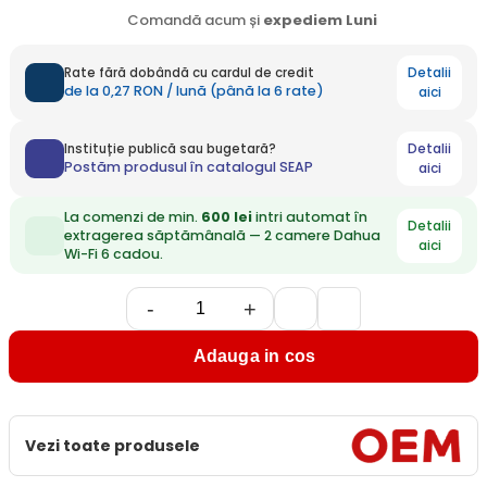
Comandă acum și
expediem
Luni
Detalii
Rate fără dobândă cu cardul de credit
de la 0,27 RON / lună (până la 6 rate)
aici
Detalii
Instituție publică sau bugetară?
Postăm produsul în catalogul SEAP
aici
La comenzi de min.
600 lei
intri automat în
Detalii
extragerea săptămânală — 2 camere Dahua
aici
Wi-Fi 6 cadou.
-
+
Adauga in cos
Vezi toate produsele