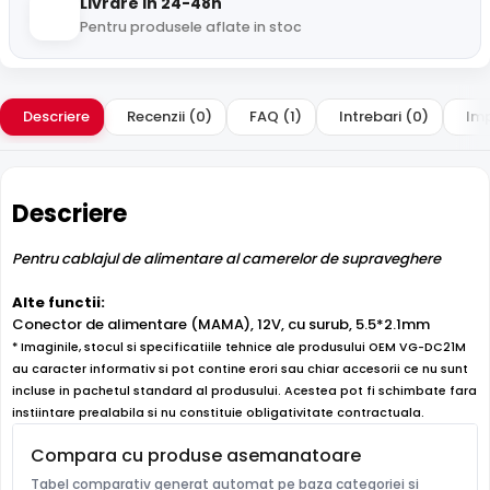
Livrare in 24-48h
Pentru produsele aflate in stoc
Descriere
Recenzii (0)
FAQ (1)
Intrebari (0)
Imp
Descriere
Pentru cablajul de alimentare al camerelor de supraveghere
Alte functii:
Conector de alimentare (MAMA), 12V, cu surub, 5.5*2.1mm
* Imaginile, stocul si specificatiile tehnice ale produsului OEM VG-DC21M
au caracter informativ si pot contine erori sau chiar accesorii ce nu sunt
incluse in pachetul standard al produsului. Acestea pot fi schimbate fara
instiintare prealabila si nu constituie obligativitate contractuala.
Compara cu produse asemanatoare
Tabel comparativ generat automat pe baza categoriei si