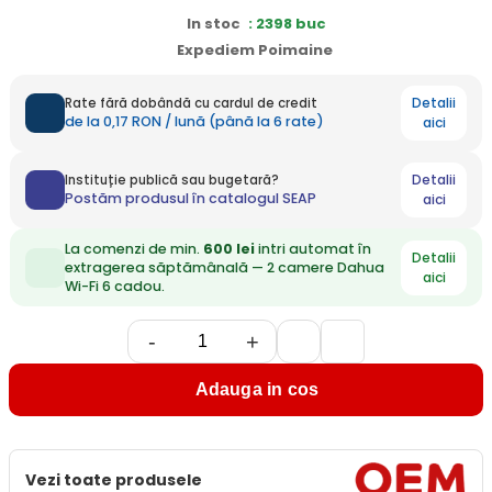
In stoc
: 2398 buc
Expediem Poimaine
Detalii
Rate fără dobândă cu cardul de credit
de la 0,17 RON / lună (până la 6 rate)
aici
Detalii
Instituție publică sau bugetară?
Postăm produsul în catalogul SEAP
aici
La comenzi de min.
600 lei
intri automat în
Detalii
extragerea săptămânală — 2 camere Dahua
aici
Wi-Fi 6 cadou.
-
+
Adauga in cos
Vezi toate produsele