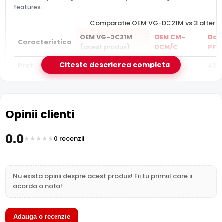
features.
Comparatie OEM VG-DC21M vs 3 alterna
OEM VG-DC21M
OEM CM-
Dah
Caracteristica
(acest produs)
DCM/C
PFM
Citeste descrierea completa
Pret
1 lei
2 lei
40 l
Cabluri si
Cabl
Categorie
Cabluri si conectica
conectica
con
Opinii clienti
Mufe si
Mufe
Mufe si videobalun-
Subcategorie
videobalun-
vid
uri
uri
uri
0.0
0 recenzii
Sub-
Mufe
Muf
Mufe alimentare
subcategorie
alimentare
ali
Nu exista opinii despre acest produs! Fii tu primul care ii
Garantie
24 luni
24 luni
24 l
acorda o nota!
Adauga o recenzie