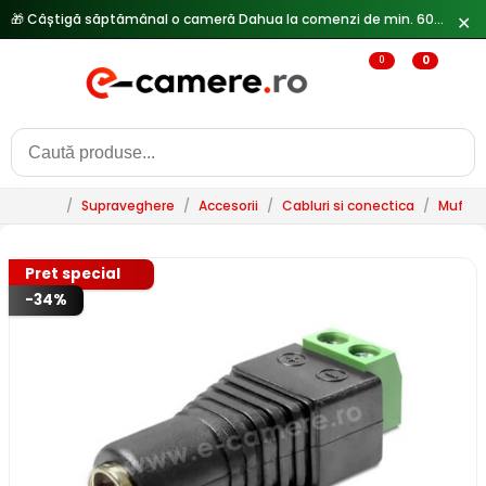
🎁 Câștigă săptămânal o cameră Dahua la comenzi de min. 600 lei —
✕
0
0
/
Supraveghere
/
Accesorii
/
Cabluri si conectica
/
Mufe s
Pret special
-34%