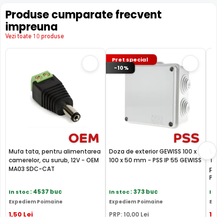
Produse cumparate frecvent
impreuna
Vezi toate 10 produse
Pret special
-10%
Mufa tata, pentru alimentarea
Doza de exterior GEWISS 100 x
Vi
camerelor, cu surub, 12V - OEM
100 x 50 mm - PSS IP 55 GEWISS
TV
MA03 SDC-CAT
pr
PF
In stoc
: 4537 buc
In stoc
: 373 buc
In
Expediem Poimaine
Expediem Poimaine
Ex
1
,50
Lei
17
PRP:
10
,00
Lei