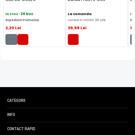
In stoc
: 26 buc
La comanda
In
Expediem Poimaine
Livrare in minim 30 zile
Ex
2
,20
Lei
39
,99
Lei
1
,
CATEGORII
INFO
CONTACT RAPID