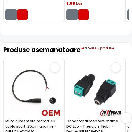
8
,99
Lei
Produse asemanatoare
Vezi toate 8 produse
Mufa alimentare mama, cu
Conector alimentare mama
Mu
cablu scurt, 25cm lungime -
DC Eco - Friendly și Fiabil -
ca
OEM CM-DCM/C
Dahua PFM979-DCS
MA