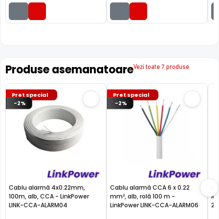
Produse asemanatoare
Vezi toate 7 produse
Pret special
Pret special
-2%
-2%
Cablu alarmă 4x0.22mm,
Cablu alarmă CCA 6 x 0.22
Ca
100m, alb, CCA - LinkPower
mm², alb, rolă 100 m -
Ro
LINK-CCA-ALARM04
LinkPower LINK-CCA-ALARM06
2X