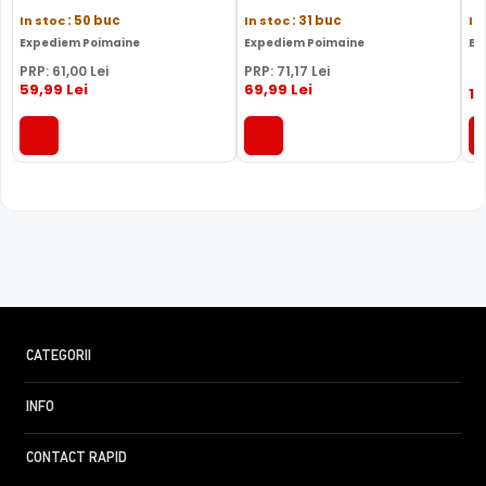
In stoc
: 50 buc
In stoc
: 31 buc
In
Expediem Poimaine
Expediem Poimaine
Ex
PRP:
61
,00
Lei
PRP:
71
,17
Lei
59
,99
Lei
69
,99
Lei
10
CATEGORII
INFO
CONTACT RAPID