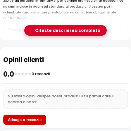
2x0.75 au caracter informativ si pot contine erori sau chiar accesorii ce
nu sunt incluse in pachetul standard al produsului. Acestea pot fi
schimbate fara instiintare prealabila si nu constituie obligativitate
contractuala.
Compara cu produse asemanatoare
Citeste descrierea completa
Tabel comparativ generat automat pe baza categoriei si
features.
Comparatie PSS MYYUP-2x0.75 vs 3 altern
Opinii clienti
PSS MYYUP-
LinkPower
LinkP
Caracteristica
2x0.75
(acest
LINK-CCA-
LINK-
0.0
produs)
ALARM04
ALAR
0 recenzii
Pret
2 lei
60 lei
70 lei
Cabluri si
Cabluri si
Cabluri
Nu exista opinii despre acest produs! Fii tu primul care ii
Categorie
conectica
conectica
conec
acorda o nota!
Subcategorie
Cabluri
Cabluri
Cablur
Adauga o recenzie
Sub-
Alimentare
Alimentare
Alimen
subcategorie