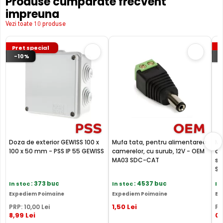
Produse cumparate frecvent
impreuna
Vezi toate 10 produse
Pret special
P
-10%
Doza de exterior GEWISS 100 x
Mufa tata, pentru alimentarea
Mu
100 x 50 mm - PSS IP 55 GEWISS
camerelor, cu surub, 12V - OEM
al
MA03 SDC-CAT
su
S
In stoc
: 373 buc
In stoc
: 4537 buc
In
Expediem Poimaine
Expediem Poimaine
Ex
1
,50
Lei
PRP:
10
,00
Lei
PR
8
,99
Lei
0