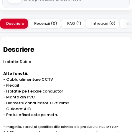
Descriere
Recenzii (0)
FAQ (1)
Intrebari (0)
Imp
Descriere
Izolatie: Dubla
Alte functii:
- Cablu alimentare CCTV
- Flexibil
- Izolatie pe fiecare conductor
- Manta din PVC
- Diametru conducator: 0.75 mm2
- Culoare: ALB
- Pretul afisat este pe metru
* Imaginile, stocul si specificatiile tehnice ale produsului PSS MYYUP-