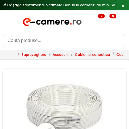
🎁 Câștigă săptămânal o cameră Dahua la comenzi de min. 600 lei —
✕
0
0
/
Supraveghere
/
Accesorii
/
Cabluri si conectica
/
Cablur