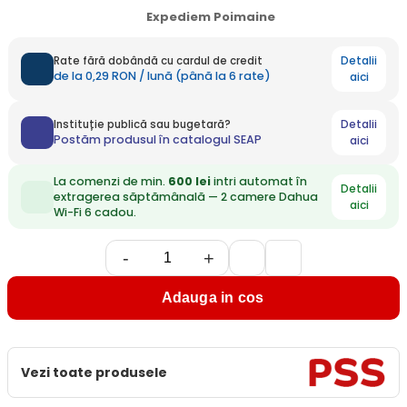
Expediem Poimaine
Detalii
Rate fără dobândă cu cardul de credit
de la 0,29 RON / lună (până la 6 rate)
aici
Detalii
Instituție publică sau bugetară?
Postăm produsul în catalogul SEAP
aici
La comenzi de min.
600 lei
intri automat în
Detalii
extragerea săptămânală — 2 camere Dahua
aici
Wi-Fi 6 cadou.
-
+
Adauga in cos
Vezi toate produsele