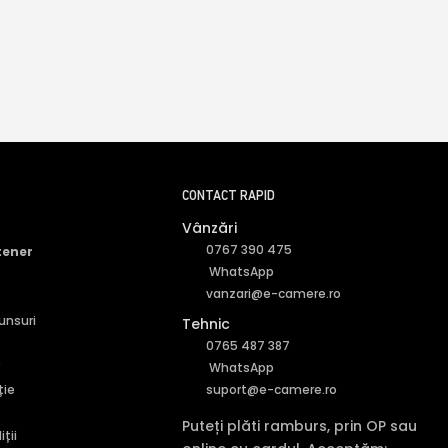
CONTACT RAPID
Vânzări
0767 390 475
tener
WhatsApp
vanzari@e-camere.ro
punsuri
Tehnic
0765 487 387
r
WhatsApp
ție
suport@e-camere.ro
Puteți plăti ramburs, prin OP sau
ții