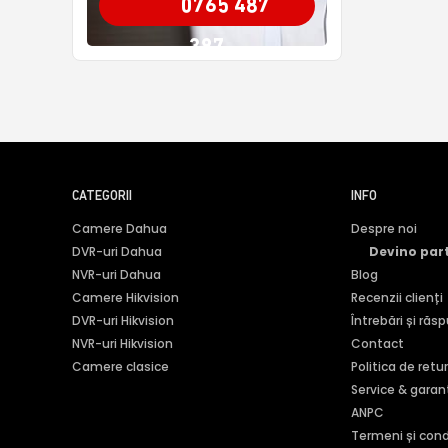
0765 487
387
CATEGORII
INFO
Camere Dahua
Despre noi
DVR-uri Dahua
Devino par
NVR-uri Dahua
Blog
Camere Hikvision
Recenzii clienți
DVR-uri Hikvision
Întrebări și răs
NVR-uri Hikvision
Contact
Camere clasice
Politica de retu
Service & garan
ANPC
Termeni și condi