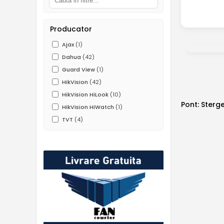
Producator
Ajax
(1)
Dahua
(42)
Guard View
(1)
HikVision
(42)
HikVision HiLook
(10)
Pont: Sterge
HikVision HiWatch
(1)
TVT
(4)