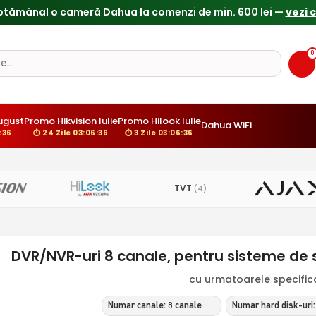
ptămânal o cameră Dahua la comenzi de min. 600 lei —
vezi 
0
ugust
Promo Hikvision Iulie
Promo Hilook Iulie
Dahua WiFi
:36
⏱ 24 Zile 03:06:36
⏱ 3 Zile 03:06:36
TVT
(4)
DVR/NVR-uri 8 canale, pentru sisteme de
cu urmatoarele specificat
Numar canale: 8 canale
Numar hard disk-uri: