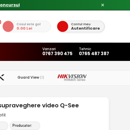
concursul
✕
Cosul este gol
Contul meu
0.00 Lei
Autentificare
Vanzari
Tehnic
0767 390 475
0765 487 387
Guard View
(1)
 supraveghere video Q-See
ii:
Producator: