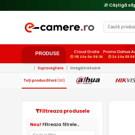
🎁 Câștigă să
Cloud Gratis
Promo Dahua A
PRODUSE
⏱ 115 Zile 04:06:36
⏱ 24 Zile 03:06
/
Supraveghere
/
Inregistratoare
Toți producătorii
(101)
Filtreaza produsele
Nou!
Filtreaza filtrele...