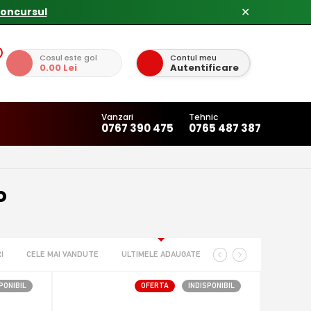
✕
Cosul este gol
Contul meu
0.00 Lei
Autentificare
Vanzari
Tehnic
0767 390 475
0765 487 387
o
I
CELE MAI VANDUTE
ULTIMELE ADAUGATE
PONIBIL
OFERTA