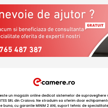
765 487 387
ste un magazin online dedicat sistemelor de supraveghere v
ITES SRL din Craiova. Ne straduim sa oferim doar echipament
te buna, cu garantie MINIM 2 ANI, suport tehnic de specialitat