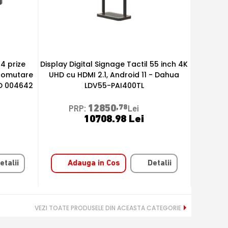
55 inch 4K
Display Digital Signage 65 inch 4K
Cablu p
 - Dahua
Android 11, uz 24/7 - Dahua LDV65-
Mode si
PAI400L
12850
,78
PRP:
Lei
10708.98 Lei
etalii
Adauga in Cos
Detalii
A
VEZI TOATE PRODUSELE DIN ACEASTA CATEGORIE