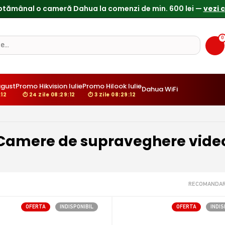
Reduceri de pana la 25% doar in luna iulie → Vezi ofertele
0
gust
Promo Hikvision Iulie
Promo Hilook Iulie
Dahua WiFi
11
⏱ 24 Zile 08:29:11
⏱ 3 Zile 08:29:11
Camere de supraveghere vide
RECOMANDAR
OFERTA
INDISPONIBIL
OFERTA
INDIS