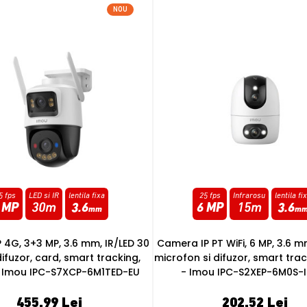
NOU
5 fps
Infrarosu
lentila fixa
15 fps
Infrarosu
lentila fi
 MP
15m
3.6
8 MP
10m
3.6
mm
m
PT WiFi, 6 MP, 3.6 mm, IR 15 m,
Camera IP PT Wi-Fi 6, 8MP, Inte
i difuzor, smart tracking, card
mic, difuzor, auto tracking,
ou IPC-S2XEP-6M0S-IMOU
apelare, card - Imou IPC-S
202.52 Lei
197.81 Lei