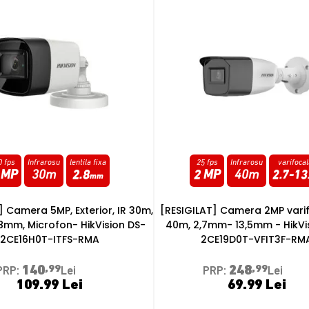
fps
Infrarosu
varifocala
20 fps
Infrarosu
lentila fi
MP
40m
2.7
-
13.5
5 MP
30m
2.8
m
AT] Camera 2MP varifocala, IR
[RESIGILAT] Camera 5MP Exterio
7mm- 13,5mm - HikVision DS-
lentila 2.8, Microfon - HikVi
CE19D0T-VFIT3F-RMA
2CE16H0T-ITPFS2-RM
248
,99
136
,99
PRP:
Lei
PRP:
Lei
69.99 Lei
64.99 Lei