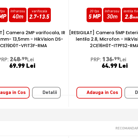
0 fps
Infrarosu
lentila fixa
25 fps
LED si IR
lentila fi
 MP
30m
2.8
4 MP
25m
2.8
mm
m
] Camera 5MP Exterior, IR 20m,
[RESIGILAT] Camera 4MP 3K, 
 2.8, Microfon - HikVision DS-
Exterior, Smart-Hybrid Light IR
CE16H0T-ITPFS2-RMA
HikVision DS-2CE70K0T-PTLT
RMA
136
,99
PRP:
Lei
328
,99
PRP:
Lei
64.99 Lei
119.99 Lei
auga in Cos
Detalii
Adauga in Cos
D
RECOMANDAR