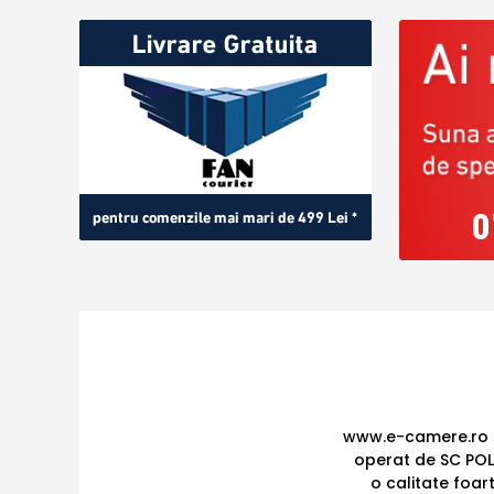
0
www.e-camere.ro e
operat de SC POL
o calitate foar