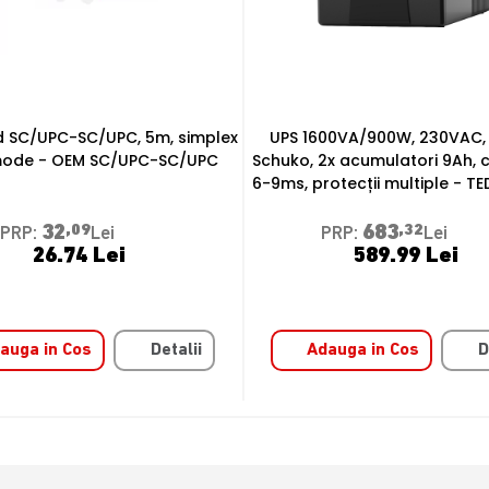
00VA/900W, 230VAC, 4 prize
Display Digital Signage Tactil 
2x acumulatori 9Ah, comutare
UHD cu HDMI 2.1, Android 11
otecții multiple - TED 004642
LDV55-PAI400TL
683
,32
12850
,78
PRP:
Lei
PRP:
Lei
589.99 Lei
10708.98 Lei
auga in Cos
Detalii
Adauga in Cos
D