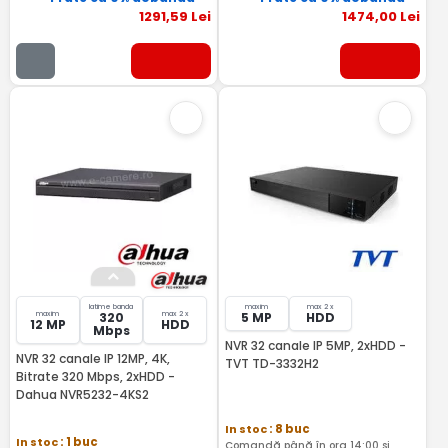
1291
,59
Lei
1474
,00
Lei
latime banda
maxim
max 2 x
maxim
max 2 x
320
5 MP
HDD
12 MP
HDD
Mbps
NVR 32 canale IP 5MP, 2xHDD -
NVR 32 canale IP 12MP, 4K,
TVT TD-3332H2
Bitrate 320 Mbps, 2xHDD -
Dahua NVR5232-4KS2
In stoc
: 8 buc
In stoc
: 1 buc
Comandă până în ora 14:00 și