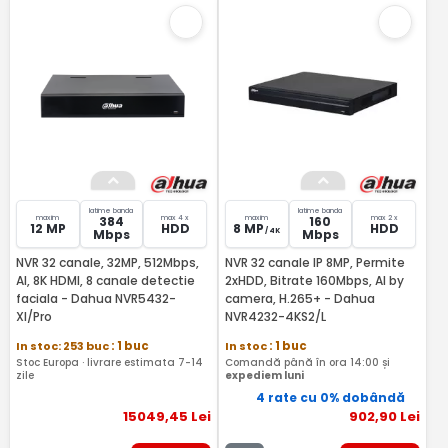
latime banda
latime banda
maxim
max 4 x
maxim
max 2 x
384
160
12 MP
HDD
8 MP
HDD
/ 4K
Mbps
Mbps
NVR 32 canale, 32MP, 512Mbps,
NVR 32 canale IP 8MP, Permite
AI, 8K HDMI, 8 canale detectie
2xHDD, Bitrate 160Mbps, AI by
faciala - Dahua NVR5432-
camera, H.265+ - Dahua
XI/Pro
NVR4232-4KS2/L
In stoc: 253 buc
: 1 buc
In stoc
: 1 buc
Stoc Europa · livrare estimata 7-14
Comandă până în ora 14:00 și
zile
expediem luni
4 rate cu 0% dobândă
15049
,45
Lei
902
,90
Lei