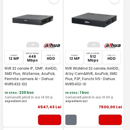
latime banda
latime banda
maxim
max 4 x
maxim
max 4 x
448
512
12 MP
HDD
12 MP
HDD
Mbps
Mbps
NVR 32 canale IP, 12MP, 4xHDD,
NVR WizMind 32 canale,4xHDD,
SMD Plus, WizSense, AcuPick,
AI by Cam&NVR, AcuPick, SMD
Permite camere AI - Dahua
Plus, P2P, Functii IVS- Dahua
NVR5432-EI2
NVR5432-XI
In stoc
: 220 buc
In stoc
: 1 buc
Comandă până în ora 14:00 și
Comandă până în ora 14:00 și
expediem azi
expediem azi
4547
,43
Lei
7500
,00
Lei