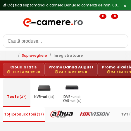
🎁 Câștigă săptămânal o cameră Dahua la comenzi de min. 600 lei —
✕
0
0
/
Supraveghere
/
Inregistratoare
Cloud Gratis
Promo Dahua August
Promo Hikvisio
⏱ 115 Zile 23:12:00
⏱ 24 Zile 22:12:00
⏱ 24 Zile 22:
Toate
(37)
NVR-uri
(31)
DVR-uri si
XVR-uri
(6)
Toți producătorii
TVT
(37)
(