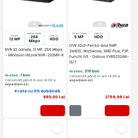
latime banda
25 fps /canal
max 2 x
maxim
max 2 x
256
5 MP
HDD
12 MP
HDD
Mbps
DVR 32ch Penta-brid 5MP,
NVR 32 canale, 12 MP, 256 Mbps
2xHDD, WizSense, SMD Plus, P2P,
- HikVision HiLook NVR-232MH-K
Functii IVS - Dahua XVR5232AN-
I3/T
In stoc
: 210 buc
In stoc
: 1 buc
Comandă până în ora 14:00 și
Comandă până în ora 14:00 și
expediem azi
expediem azi
4 rate cu 0% dobândă
993
,00
Lei
2759
,99
Lei