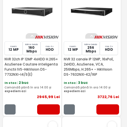
latime banda
latime banda
maxim
max 4 x
maxim
max 2 x
160
256
12 MP
HDD
12 MP
HDD
Mbps
Mbps
NVR 32ch IP 12MP 4xHDD H.265+
NVR 32 canale IP 12MP, 16xPoE,
AcuSense Cautare inteligenta
2xHDD, AcuSense, VCA,
Functii IVS-HikVision DS-
256Mbps, H.265+ - HikVision
7732NXI-I4/S(E)
DS-7632NXI-K2/16P
In stoc
: 2 buc
In stoc
: 3 buc
Comandă până în ora 14:00 și
Comandă până în ora 14:00 și
expediem azi
expediem azi
2945
,99
Lei
3722
,76
Lei