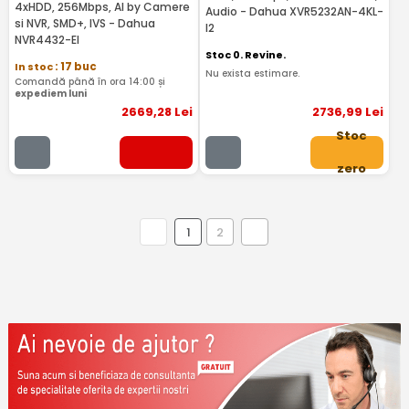
4xHDD, 256Mbps, AI by Camere
Audio - Dahua XVR5232AN-4KL-
si NVR, SMD+, IVS - Dahua
I2
NVR4432-EI
Stoc 0. Revine.
In stoc
: 17 buc
Nu exista estimare.
Comandă până în ora 14:00 și
expediem luni
2669
,28
Lei
2736
,99
Lei
Stoc
zero
1
2