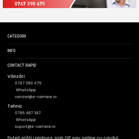
0767 390 475
CATEGORII
INFO
CONTACT RAPID
Vânzări
0767 390 475
WhatsApp
vanzari@e-camere.ro
Tehnic
0765 487 387
WhatsApp
suport@e-camere.ro
Puteți plăti ramburs, prin OP sau online cu cardul.