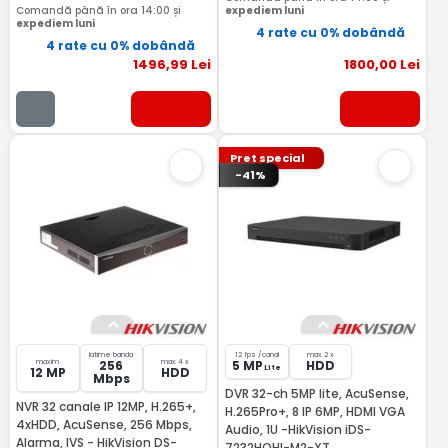
Comandă până în ora 14:00 și
expediem luni
expediem luni
4 rate cu 0% dobândă
4 rate cu 0% dobândă
1496
,99
Lei
1800
,00
Lei
Pret special
-41%
latime banda
12 fps /canal
max 2 x
maxim
max 4 x
256
5 MP
HDD
Lite
12 MP
HDD
Mbps
DVR 32-ch 5MP lite, AcuSense,
NVR 32 canale IP 12MP, H.265+,
H.265Pro+, 8 IP 6MP, HDMI VGA
4xHDD, AcuSense, 256 Mbps,
Audio, 1U -HikVision iDS-
Alarma, IVS - HikVision DS-
7232HQHI-M2-XT