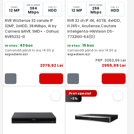
latime banda
latime banda
maxim
max 2 x
maxim
max 4 x
384
256
12 MP
HDD
12 MP
HDD
Mbps
Mbps
NVR WizSense 32 canale IP
NVR 32 ch IP 4K, 40TB, 4xHDD,
32MP, 2xHDD, 384Mbps, AI by
H.265+, AcuSense,Cautare
Camera &NVR, SMD+ - Dahua
inteligenta-HikVision DS-
NVR5232-EI
7732NXI-K4(D)
In stoc
: 43 buc
In stoc
: 15 buc
Comandă până în ora 14:00 și
Comandă până în ora 14:00 și
expediem azi
expediem azi
PRP:
3053
,99
Lei
2379
,92
Lei
2955
,99
Lei
Pret special
-3%