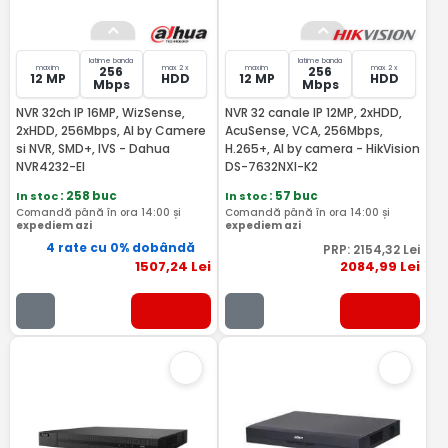
latime banda
latime banda
maxim
max 2 x
maxim
max 2 x
256
256
12 MP
HDD
12 MP
HDD
Mbps
Mbps
NVR 32ch IP 16MP, WizSense,
NVR 32 canale IP 12MP, 2xHDD,
2xHDD, 256Mbps, AI by Camere
AcuSense, VCA, 256Mbps,
si NVR, SMD+, IVS - Dahua
H.265+, AI by camera - HikVision
NVR4232-EI
DS-7632NXI-K2
In stoc
: 258 buc
In stoc
: 57 buc
Comandă până în ora 14:00 și
Comandă până în ora 14:00 și
expediem azi
expediem azi
4 rate cu 0% dobândă
PRP:
2154
,32
Lei
1507
,24
Lei
2084
,99
Lei