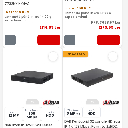
7732NXI-K4-A
In stoc
: 68 buc
In stoc
: 5 buc
Comandă până în ora 14:00 și
Comandă până în ora 14:00 și
expediem luni
expediem luni
PRP:
3668
,57
Lei
2114
,99
Lei
2170
,99
Lei
Stoc zero
latime banda
7 fps /canal
max 2 x
maxim
max 4 x
256
8 MP
HDD
/ 4K
12 MP
HDD
Mbps
DVR Pentabrid 32 canale HD sau
NVR 32ch IP 32MP, WizSense,
IP 4K, 128 Mbps, Permite 2xHDD,