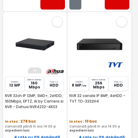
latime banda
latime banda
maxim
max 2 x
maxim
max 4 x
160
256
12 MP
HDD
8 MP
HDD
/ 4K
Mbps
Mbps
NVR 32ch IP 12MP, SMD+, 2xHDD,
NVR 32 canale IP 8MP, 4xHDD -
160Mbps, EPTZ, AI by Camera si
TVT TD-3332H4
NVR - Dahua NVR4232-4KS3
In stoc
: 278 buc
In stoc
: 10 buc
Comandă până în ora 14:00 și
Comandă până în ora 14:00 și
expediem luni
expediem luni
4 rate cu 0% dobândă
4 rate cu 0% dobândă