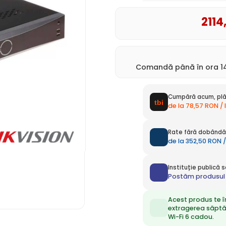
2114
Comandă până în ora 14
Cumpără acum, plă
de la 78,57 RON /
Rate fără dobândă 
de la 352,50 RON /
Instituție publică
Postăm produsul 
Acest produs te î
extragerea săpt
Wi-Fi 6 cadou.