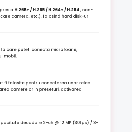
mpresia
H.265+ / H.265 / H.264+ / H.264
, non-
care camera, etc.), folosind hard disk-uri
, la care puteti conecta microfoane,
l mobil.
 fi folosite pentru conectarea unor relee
area camerelor in preseturi, activarea
apacitate decodare 2-ch @ 12 MP (30fps) / 3-