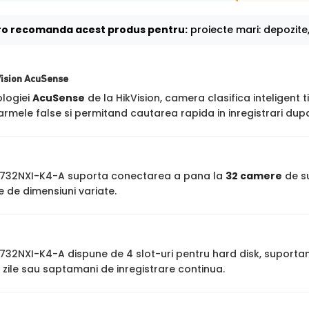
o recomanda acest produs pentru:
proiecte mari: depozite,
Vision AcuSense
ologiei
AcuSense
de la HikVision, camera clasifica inteligent t
rmele false si permitand cautarea rapida in inregistrari dupa
7732NXI-K4-A suporta conectarea a pana la
32 camere
de su
 de dimensiuni variate.
7732NXI-K4-A dispune de 4 slot-uri pentru hard disk, suporta
zile sau saptamani de inregistrare continua.