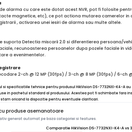
a
i de alarma cu care este dotat acest NVR, pot fi folosite pen
tacte magnetice, etc), ce pot actiona mutarea camerelor in a
istrarii , activarea unei iesiri de alarma sau multe altele.
 suporta Detectia miscarii 2.0 si diferentierea persoana/vehi
faciale, recunoasterea persoanelor dupa pozele faciale in vi
tare a evenimentelor.
egistrare
codare 2-ch @ 12 MP (30fps) / 3-ch @ 8 MP (30fps) / 6-ch @
ul si specificatiile tehnice pentru produsul HikVision DS-7732NXI-K4-A au 
use in pachetul standard al produsului. Acestea pot fi schimbate fara inst
stam oricand la dispozitie pentru eventuale clarificari.
cu produse asemanatoare
tiv generat automat pe baza categoriei si features.
Comparatie HikVision DS-7732NXI-K4-A vs 3