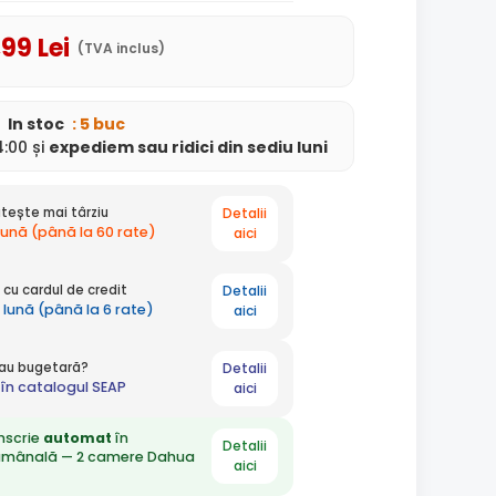
,99
Lei
(TVA inclus)
In stoc
: 5 buc
:00 și
expediem
sau ridici din sediu
luni
Detalii
tește mai târziu
 lună (până la 60 rate)
aici
Detalii
cu cardul de credit
 lună (până la 6 rate)
aici
Detalii
 sau bugetară?
în catalogul SEAP
aici
nscrie
automat
în
Detalii
ămânală — 2 camere Dahua
aici