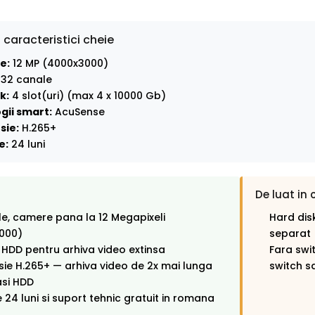
 caracteristici cheie
e:
12 MP (4000x3000)
32 canale
k:
4 slot(uri) (max 4 x 10000 Gb)
gii smart:
AcuSense
sie:
H.265+
e:
24 luni
De luat in 
e, camere pana la 12 Megapixeli
Hard disk
000)
separat
i HDD pentru arhiva video extinsa
Fara swi
e H.265+ — arhiva video de 2x mai lunga
switch s
asi HDD
 24 luni si suport tehnic gratuit in romana