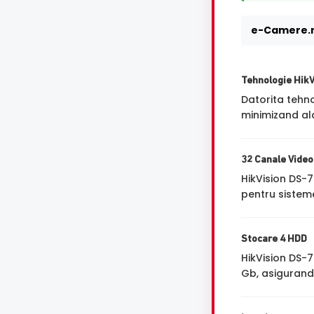
e-Camere.r
Tehnologie Hik
Datorita tehn
minimizand ala
32 Canale Video
HikVision DS-
pentru sisteme
Stocare 4 HDD
HikVision DS-
Gb, asigurand 