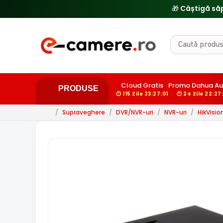
🎁 Câștigă să
Cloud Gratis
Promo Dahua A
PRODUSE
⏱ 115 Zile 23:27:00
⏱ 24 Zile 22:27
/
Supraveghere
/
DVR/NVR-uri
/
NVR-uri
/
HikVisio