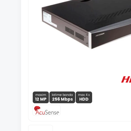
maxim
latime banda
max 4 x
12 MP
256 Mbps
HDD