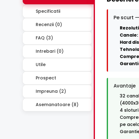
Specificatii
Pe scurt —
Recenzii (0)
Rezoluti
Canale:
FAQ (3)
Hard dis
Tehnolo
Intrebari (0)
Compre
Garanti
Utile
Prospect
Avantaje
Impreuna (2)
32 canal
(4000x3
Asemanatoare (8)
4 slotur
Compresi
pe acel
Garantie