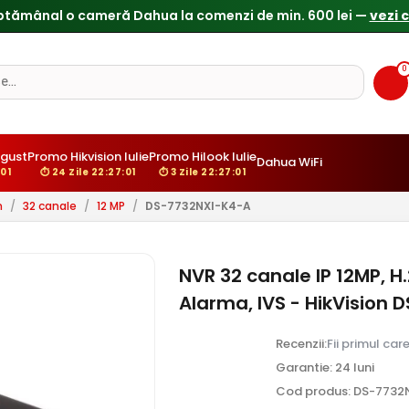
ptămânal o cameră Dahua la comenzi de min. 600 lei —
vezi 
0
ugust
Promo Hikvision Iulie
Promo Hilook Iulie
Dahua WiFi
:00
⏱ 24 Zile 22:27:00
⏱ 3 Zile 22:27:00
n
/
32 canale
/
12 MP
/
DS-7732NXI-K4-A
NVR 32 canale IP 12MP, 
Alarma, IVS - HikVision
Recenzii:
Fii primul car
Garantie: 24 luni
Cod produs: DS-7732