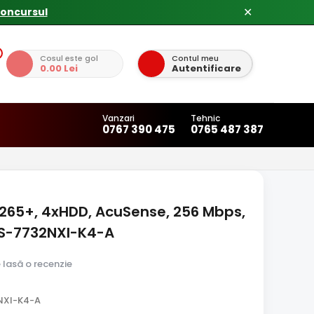
concursul
✕
Cosul este gol
Contul meu
0.00 Lei
Autentificare
Vanzari
Tehnic
0767 390 475
0765 487 387
H.265+, 4xHDD, AcuSense, 256 Mbps,
 DS-7732NXI-K4-A
e lasă o recenzie
NXI-K4-A