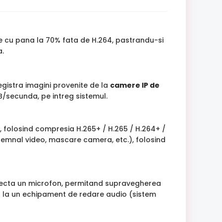
e cu pana la 70% fata de H.264, pastrandu-si
a.
egistra imagini provenite de la
camere IP de
MB/secunda, pe intreg sistemul.
, folosind compresia H.265+ / H.265 / H.264+ /
 semnal video, mascare camera, etc.), folosind
conecta un microfon, permitand supravegherea
ea la un echipament de redare audio (sistem