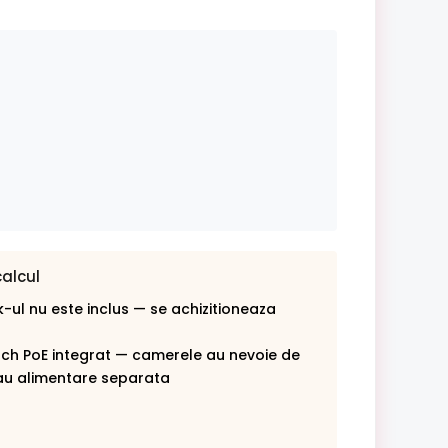
calcul
-ul nu este inclus — se achizitioneaza
tch PoE integrat — camerele au nevoie de
au alimentare separata