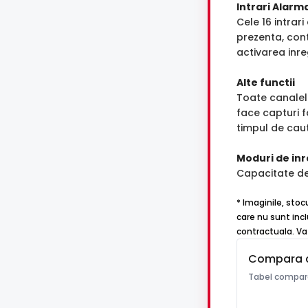
Intrari Alarm
Cele 16 intrar
prezenta, con
activarea inreg
Alte functii
Toate canalele
face capturi 
timpul de cau
Moduri de inr
Capacitate de
* Imaginile, stoc
care nu sunt incl
contractuala. Va 
Compara 
Tabel compara