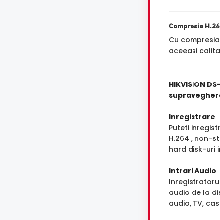
Compresie H.2
Cu compresi
aceeasi calita
HIKVISION DS
supravegher
Inregistrare
Puteti inregis
H.264 , non-st
hard disk-uri 
Intrari Audio
Inregistrator
audio de la d
audio, TV, cast