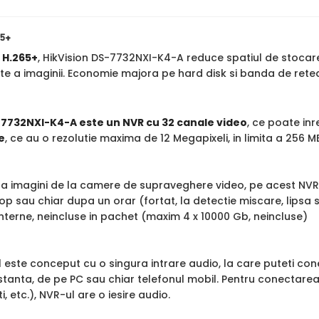
65+
a
H.265+
, HikVision DS-7732NXI-K4-A reduce spatiul de stocar
te a imaginii. Economie majora pe hard disk si banda de rete
-7732NXI-K4-A este un NVR cu 32 canale video
, ce poate inr
e
, ce au o rezolutie maxima de 12 Megapixeli, in limita a 256 
tra imagini de la camere de supraveghere video, pe acest NVR
op sau chiar dupa un orar (fortat, la detectie miscare, lipsa
interne, neincluse in pachet (maxim 4 x 10000 Gb, neincluse)
ul este conceput cu o singura intrare audio, la care puteti 
istanta, de pe PC sau chiar telefonul mobil. Pentru conectar
i, etc.), NVR-ul are o iesire audio.