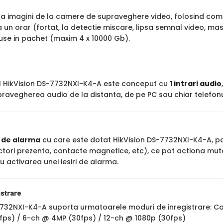
stra imagini de la camere de supraveghere video, folosind co
un orar (fortat, la detectie miscare, lipsa semnal video, mas
luse in pachet (maxim 4 x 10000 Gb).
ul HikVision DS-7732NXI-K4-A este conceput cu
1 intrari audio
ravegherea audio de la distanta, de pe PC sau chiar telefonu
i de alarma
cu care este dotat HikVision DS-7732NXI-K4-A, pot
ctori prezenta, contacte magnetice, etc), ce pot actiona mut
au activarea unei iesiri de alarma.
istrare
7732NXI-K4-A suporta urmatoarele moduri de inregistrare: C
fps) / 6-ch @ 4MP (30fps) / 12-ch @ 1080p (30fps)