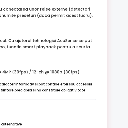
tru conectarea unor relee externe (detectori
numite preseturi (daca permit acest lucru),
cul. Cu ajutorul tehnologiei AcuSense se pot
deo, functie smart playback pentru a scurta
 4MP (30fps) / 12-ch @ 1080p (30fps)
caracter informativ si pot contine erori sau accesorii
iintare prealabila si nu constituie obligativitate
 alternative