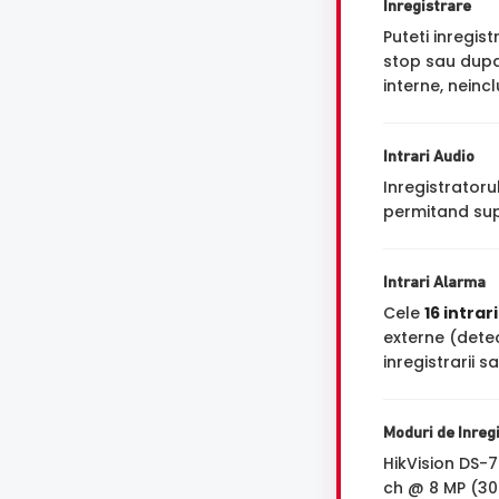
Inregistrare
Puteti inregi
stop sau dupa 
interne, neinc
Intrari Audio
Inregistrator
permitand sup
Intrari Alarma
Cele
16 intrar
externe (dete
inregistrarii s
Moduri de Inreg
HikVision DS-
ch @ 8 MP (30