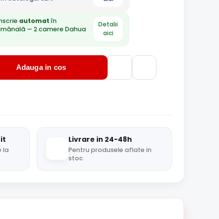
nscrie
automat
în
Detalii
ămânală — 2 camere Dahua
aici
Adauga in cos
it
Livrare in 24-48h
 la
Pentru produsele aflate in
stoc