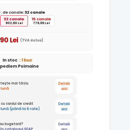
r. de canale:
32 canale
32 canale
16 canale
902,90 Lei
779,99 Lei
,90
Lei
(TVA inclus)
In stoc
: 1 buc
xpediem Poimaine
Detalii
tește mai târziu
 lună
aici
Detalii
cu cardul de credit
 lună (până la 6 rate)
aici
Detalii
 sau bugetară?
în catalogul SEAP
aici