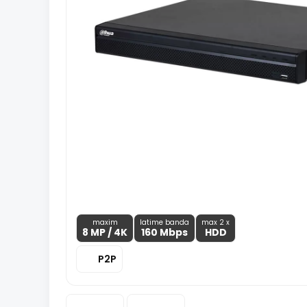
maxim
latime banda
max 2 x
8 MP
/ 4K
160 Mbps
HDD
P2P