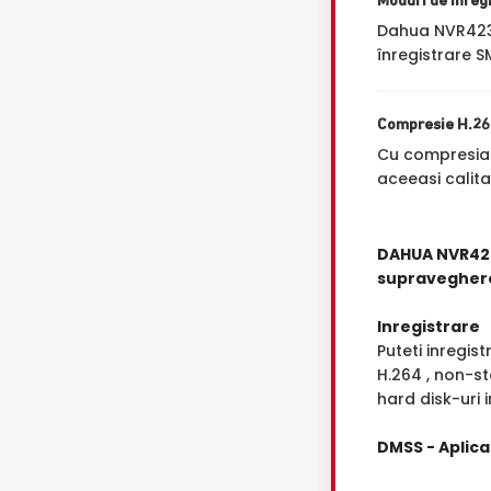
Moduri de Inreg
Dahua NVR4232
înregistrare S
Compresie H.2
Cu compresi
aceeasi calita
DAHUA NVR423
supravegher
Inregistrare
Puteti inregis
H.264 , non-st
hard disk-uri 
DMSS - Aplica