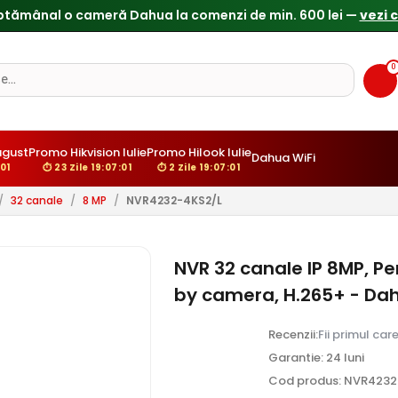
ptămânal o cameră Dahua la comenzi de min. 600 lei —
vezi 
0
ugust
Promo Hikvision Iulie
Promo Hilook Iulie
Dahua WiFi
:00
⏱ 23 Zile 19:07:00
⏱ 2 Zile 19:07:00
/
32 canale
/
8 MP
/
NVR4232-4KS2/L
NVR 32 canale IP 8MP, Pe
by camera, H.265+ - Da
Recenzii:
Fii primul car
Garantie: 24 luni
Cod produs: NVR4232