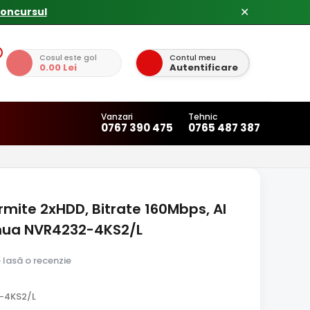
concursul
✕
Cosul este gol
Contul meu
0.00 Lei
Autentificare
Vanzari
Tehnic
0767 390 475
0765 487 387
rmite 2xHDD, Bitrate 160Mbps, AI
hua NVR4232-4KS2/L
e lasă o recenzie
-4KS2/L