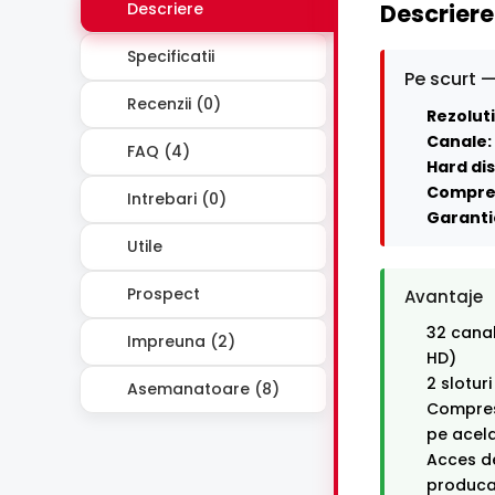
Descriere
Descriere
Specificatii
Pe scurt —
Recenzii (0)
Rezoluti
Canale:
FAQ (4)
Hard dis
Compre
Intrebari (0)
Garanti
Utile
Prospect
Avantaje
32 canal
Impreuna (2)
HD)
2 slotur
Asemanatoare (8)
Compresi
pe acel
Acces de
producat