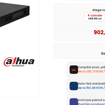
Alege n
4 canale
499,99 Lei
902
E
Cumpără acum, plă
de la 235,73 RON /
Rate fără dobândă 
de la 150,48 RON /
Instituție publică
Postăm produsul 