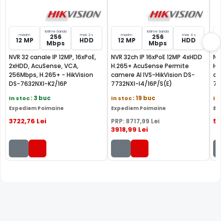
latime banda
latime banda
maxim
max 2 x
maxim
max 4 x
256
256
12 MP
HDD
12 MP
HDD
Mbps
Mbps
NVR 32 canale IP 12MP, 16xPoE,
NVR 32ch IP 16xPoE 12MP 4xHDD
NV
2xHDD, AcuSense, VCA,
H.265+ AcuSense Permite
H.
256Mbps, H.265+ - HikVision
camere AI IVS-HikVision DS-
ca
DS-7632NXI-K2/16P
7732NXI-I4/16P/S(E)
77
In stoc
: 3 buc
In stoc
: 19 buc
In
Expediem Poimaine
Expediem Poimaine
Ex
3722
,76
Lei
51
PRP:
8717
,99
Lei
3918
,99
Lei