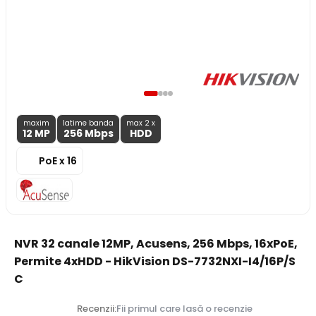
maxim
latime banda
max 2 x
12 MP
256 Mbps
HDD
PoE x 16
NVR 32 canale 12MP, Acusens, 256 Mbps, 16xPoE,
Permite 4xHDD - HikVision DS-7732NXI-I4/16P/S
C
Recenzii:
Fii primul care lasă o recenzie