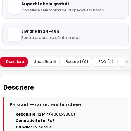
Suport tehnic gratuit
Consiliere telefonica de la specialistii nostri
Livrare in 24-48h
Pentru produsele aflate in stoc
Descriere
Specificatii
Recenzii (0)
FAQ (4)
Intr
Descriere
Pe scurt — caracteristici cheie
Rezolutie:
12 MP (4000x3000)
Conectivitate:
PoE
Canale:
32 canale