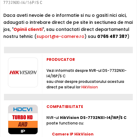
7732NXI-I4/16P/S C
HIKVISION DS-7732NXI-I4/16P/S C este un NVR cu 32
canale video
, ce poate inregistra imagini provenite de la
Daca aveti nevoie de o informatie si nu o gasiti nici aici,
camere IP de supraveghere
, ce au o rezolutie maxima
adaugati o intrebare direct de pe site in sectiunea de mai
de 12 Megapixeli, in limita a 256 MB/secunda, pe intreg
jos, "
Opinii clienti
", sau contactati direct departamentul
sistemul.
nostru tehnic (
suport@e-camere.ro
) sau
0765 487 387
)
Inregistrare
Puteti inregistra imagini de la camere de supraveghere
PRODUCATOR
video, pe acest NVR, folosind compresia H.265+ / H.265 /
H.264+ / H.264 , non-stop sau chiar dupa un orar (fortat,
Vezi informatii despre NVR-ul DS-7732NXI-
la detectie miscare, lipsa semnal video, mascare camera,
I4/16P/S C
etc.), folosind hard disk-uri interne, neincluse in pachet
sau chiar despre producatorului acestuia
(maxim 4 x 10000 Gb, neincluse)
direct pe siteul lor
HikVision
Switch 16 porturi POE (Power Over Ethernet)
COMPATIBILITATE
Puteti alimenta maxim 16 camere de supraveghere video
IP ce permit aceasta functie, direct din acest NVR DS-
NVR-ul
HikVision DS-7732NXI-I4/16P/S C
7732NXI-I4/16P/S C, folosind cate un cablu UTP,
poate functiona cu:
economisind astfel sursa, respectiv cablul de alimentare.
Distanta maxima la care se poate folosi aceasta functie
Camere IP HikVision