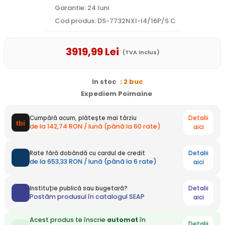
Garantie: 24 luni
Cod produs: DS-7732NXI-I4/16P/S C
3919
,99
Lei
(TVA inclus)
In stoc
: 2 buc
Expediem Poimaine
Detalii
Cumpără acum, plătește mai târziu
de la 142,74 RON / lună (până la 60 rate)
aici
Detalii
Rate fără dobândă cu cardul de credit
de la 653,33 RON / lună (până la 6 rate)
aici
Detalii
Instituție publică sau bugetară?
Postăm produsul în catalogul SEAP
aici
Acest produs te înscrie
automat
în
Detalii