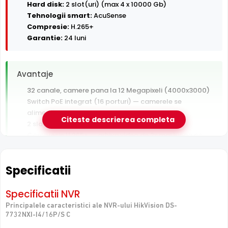
Hard disk:
2 slot(uri) (max 4 x 10000 Gb)
Tehnologii smart:
AcuSense
Compresie:
H.265+
Garantie:
24 luni
Avantaje
32 canale, camere pana la 12 Megapixeli (4000x3000)
Switch PoE integrat (16 porturi) — camerele se
alimenteaza direct din NVR
Citeste descrierea completa
2 sloturi HDD pentru arhiva video extinsa
Compresie H.265+ — arhiva video de 2x mai lunga pe
acelasi HDD
Garantie 24 luni si suport tehnic gratuit in romana
Specificatii
De luat in calcul
Specificatii NVR
Hard disk-ul nu este inclus — se achizitioneaza separat
Principalele caracteristici ale NVR-ului HikVision DS-
7732NXI-I4/16P/S C