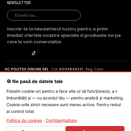
NEWSLETTER
Inscrie-te la newsletterul nostru pentru a primi
imediat ofertele noastre speciale si produsele noi pe
care le vom comercializa
SC POLITES ONLINE SRL
· CUI:
RO34846331
· Reg. Com.:
J2015001227161
· Capital social: 200 RON · Sediu: Str. Petrache
Poenaru, Nr. 1, Craiova, Jud. Dolj ·
Contactează-ne
·
Service produs
🍪 Ne pasă de datele tale
Folosim cookie-uri pentru a face site-ul să funcționeze, a-l
îmbunătăți și — cu acordul tău — pentru analiză și marketing.
© 2026 SC POLITES ONLINE SRL
Cookie-urile strict necesare sunt mereu active. Pentru restul
ai control total.
Politica de cookies
·
Confidențialitate