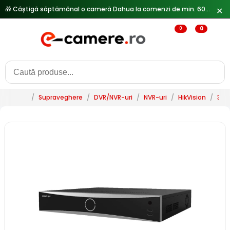
🎁 Câștigă săptămânal o cameră Dahua la comenzi de min. 600 lei —
✕
0
0
/
Supraveghere
/
DVR/NVR-uri
/
NVR-uri
/
HikVision
/
32 