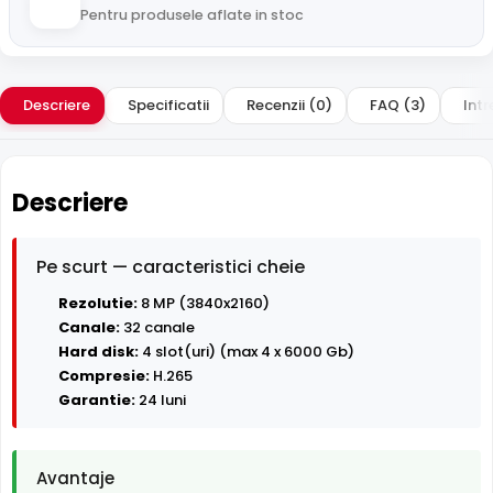
Pentru produsele aflate in stoc
Descriere
Specificatii
Recenzii (0)
FAQ (3)
Intr
Descriere
Pe scurt — caracteristici cheie
Rezolutie:
8 MP (3840x2160)
Canale:
32 canale
Hard disk:
4 slot(uri) (max 4 x 6000 Gb)
Compresie:
H.265
Garantie:
24 luni
Avantaje