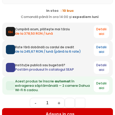
In stoc
: 10 buc
Comandă până în ora 14:00 și
expediem
luni
Detalii
Cumpără acum, plătește mai târziu
de la 378,50 RON / lună
aici
Detalii
Rate fără dobândă cu cardul de credit
de la 245,67 RON / lună (până la 6 rate)
aici
Detalii
Instituție publică sau bugetară?
Postăm produsul în catalogul SEAP
aici
Acest produs te înscrie
automat
în
Detalii
extragerea săptămânală — 2 camere Dahua
aici
Wi-Fi 6 cadou.
-
+
Adauga in cos