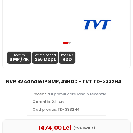
maxim
latime banda
max 4 x
8 MP
/ 4K
256 Mbps
HDD
NVR 32 canale IP 8MP, 4xHDD - TVT TD-3332H4
Recenzii:
Fii primul care lasă o recenzie
Garantie: 24 luni
Cod produs: TD-3332H4
1474
,00
Lei
(TVA inclus)