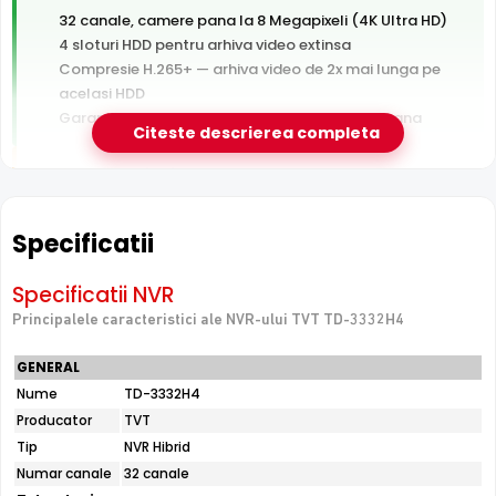
32 canale, camere pana la 8 Megapixeli (4K Ultra HD)
4 sloturi HDD pentru arhiva video extinsa
Compresie H.265+ — arhiva video de 2x mai lunga pe
acelasi HDD
Garantie 24 luni si suport tehnic gratuit in romana
Citeste descrierea completa
De luat in calcul
Hard disk-ul nu este inclus — se achizitioneaza separat
Fara switch PoE integrat — camerele au nevoie de
Specificatii
switch sau alimentare separata
Specificatii NVR
Principalele caracteristici ale NVR-ului TVT TD-3332H4
e-Camere.ro recomanda acest produs pentru:
proiecte mari: depozite, ansambluri rezidentiale,
GENERAL
industrie.
Nume
TD-3332H4
Producator
TVT
Tip
NVR Hibrid
32 Canale Video
Numar canale
32 canale
TVT TD-3332H4 suporta conectarea a pana la
32