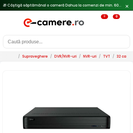
🎁 Câștigă săptămânal o cameră Dahua la comenzi de min. 600 lei —
✕
0
0
/
Supraveghere
/
DVR/NVR-uri
/
NVR-uri
/
TVT
/
32 canal