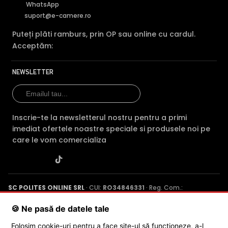
WhatsApp
suport@e-camere.ro
Puteți plăti ramburs, prin OP sau online cu cardul.
Acceptăm:
NEWSLETTER
Inscrie-te la newsletterul nostru pentru a primi
imediat ofertele noastre speciale si produsele noi pe
care le vom comercializa
SC POLITES ONLINE SRL
· CUI:
RO34846331
· Reg. Com.:
J2015001227161
· Capital social: 200 RON · Sediu: Str. Petrache
Poenaru, Nr. 1, Craiova, Jud. Dolj ·
Contactează-ne
·
Service produs
🍪 Ne pasă de datele tale
Folosim cookie-uri pentru a face site-ul să funcționeze, a-l