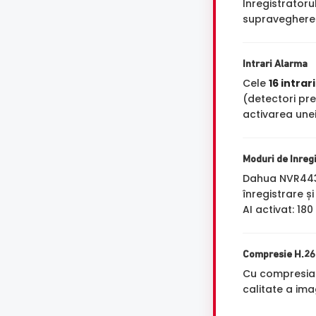
Inregistrator
supravegherea
Intrari Alarma
Cele
16 intrar
(detectori pre
activarea unei
Moduri de Inreg
Dahua NVR4432
înregistrare ș
AI activat: 18
Compresie H.2
Cu compresi
calitate a ima