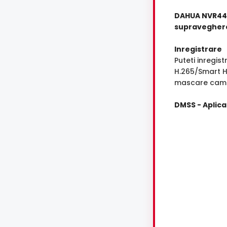
DAHUA NVR443
supravegher
Inregistrare
Puteti inregi
H.265/Smart H
mascare camera
DMSS - Aplica