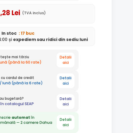
9
,28
Lei
(TVA inclus)
In stoc
: 17 buc
:00 și
expediem
sau ridici din sediu
luni
Detalii
tește mai târziu
lună (până la 60 rate)
aici
Detalii
cu cardul de credit
/ lună (până la 6 rate)
aici
Detalii
 sau bugetară?
în catalogul SEAP
aici
nscrie
automat
în
Detalii
ămânală — 2 camere Dahua
aici