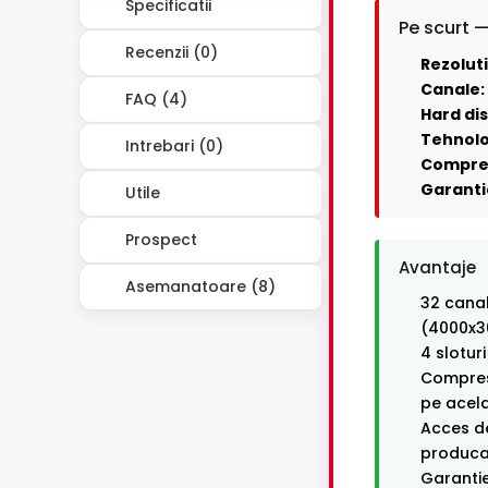
Specificatii
Pe scurt —
Recenzii (0)
Rezoluti
Canale:
FAQ (4)
Hard dis
Tehnolo
Intrebari (0)
Compre
Garanti
Utile
Prospect
Avantaje
Asemanatoare (8)
32 canal
(4000x3
4 slotur
Compresi
pe acel
Acces de
producat
Garantie