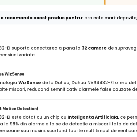
o recomanda acest produs pentru:
proiecte mari: depozite,
2-EI suporta conectarea a pana la
32 camere
de supraveghe
ensiuni variate.
ua WizSense
hnologia
WizSense
de la Dahua, Dahua NVR4432-EI ofera detec
alte miscari, reducand semnificativ alarmele false cauzate de
 Motion Detection)
-EI este dotat cu un chip cu
Inteligenta Artificiala
, ce per
 la 98% din alarmele false de detectie a miscarii fata de de
persoane sau masini, scurtand foarte mult timpul de verificar