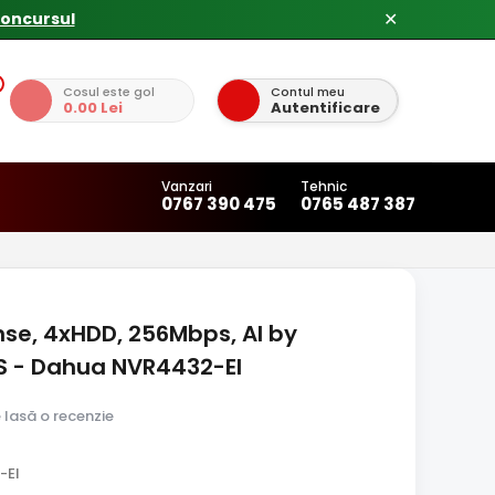
✕
Cosul este gol
Contul meu
0.00 Lei
Autentificare
Vanzari
Tehnic
0767 390 475
0765 487 387
nse, 4xHDD, 256Mbps, AI by
S - Dahua NVR4432-EI
e lasă o recenzie
-EI