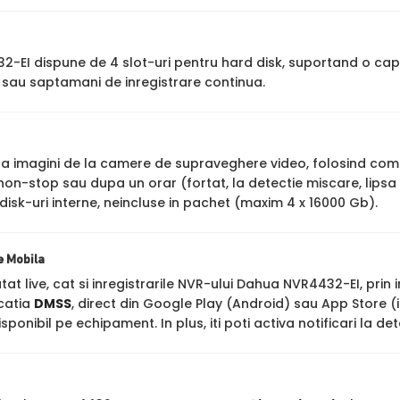
-EI dispune de 4 slot-uri pentru hard disk, suportand o capa
 sau saptamani de inregistrare continua.
stra imagini de la camere de supraveghere video, folosind co
 non-stop sau dupa un orar (fortat, la detectie miscare, lips
disk-uri interne, neincluse in pachet (maxim 4 x 16000 Gb).
e Mobila
atat live, cat si inregistrarile NVR-ului Dahua NVR4432-EI, prin 
icatia
DMSS
, direct din Google Play (Android) sau App Store 
ponibil pe echipament. In plus, iti poti activa notificari la de