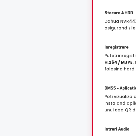
Stocare 4 HDD
Dahua NVR4432
asigurand zile
Inregistrare
Puteti inregi
H.264 / MJPE
,
folosind hard 
DMSS - Aplicati
Poti vizualiza 
instaland apl
unui cod QR dis
Intrari Audio