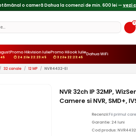
0
ugust
Promo Hikvision Iulie
Promo Hilook Iulie
Dahua WiFi
:44
⏱ 24 Zile 22:23:44
⏱ 3 Zile 22:23:44
/
32 canale
/
12 MP
/
NVR4432-EI
NVR 32ch IP 32MP, WizSe
Camere si NVR, SMD+, IV
Recenzii:
Fii primul car
Garantie: 24 luni
Cod produs: NVR4432