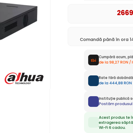
266
Comandă până în ora 14
Cumpără acum, plă
de la 98,27 RON / 
Rate fără dobândă 
de la 444,88 RON 
Instituție publică
Postăm produsul 
Acest produs te î
extragerea săpt
Wi-Fi 6 cadou.