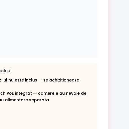
calcul
-ul nu este inclus — se achizitioneaza
tch PoE integrat — camerele au nevoie de
au alimentare separata