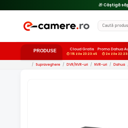
Cloud Gratis
Promo Dahua A
PRODUSE
⏱ 115 Zile 23:23:44
⏱ 24 Zile 22:23
/
Supraveghere
/
DVR/NVR-uri
/
NVR-uri
/
Dahua