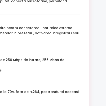
e puteti conecta microfoane, permitand
site pentru conectarea unor relee externe
elor in preseturi, activarea inregistrarii sau
at: 256 Mbps de intrare, 256 Mbps de
e
a la 70% fata de H.264, pastrandu-si aceeasi