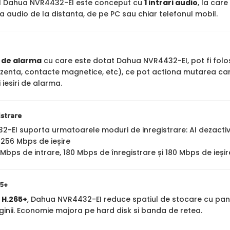
ul Dahua NVR4432-EI este conceput cu
1 intrari audio
, la car
 audio de la distanta, de pe PC sau chiar telefonul mobil.
i de alarma
cu care este dotat Dahua NVR4432-EI, pot fi folo
zenta, contacte magnetice, etc), ce pot actiona mutarea camer
 iesiri de alarma.
istrare
-EI suporta urmatoarele moduri de inregistrare: AI dezactiv
i 256 Mbps de ieșire
0 Mbps de intrare, 180 Mbps de înregistrare și 180 Mbps de ieșir
65+
a
H.265+
, Dahua NVR4432-EI reduce spatiul de stocare cu pan
ginii. Economie majora pe hard disk si banda de retea.