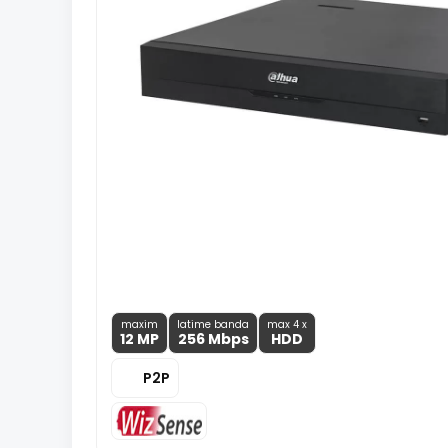
maxim
latime banda
max 4 x
12 MP
256 Mbps
HDD
P2P