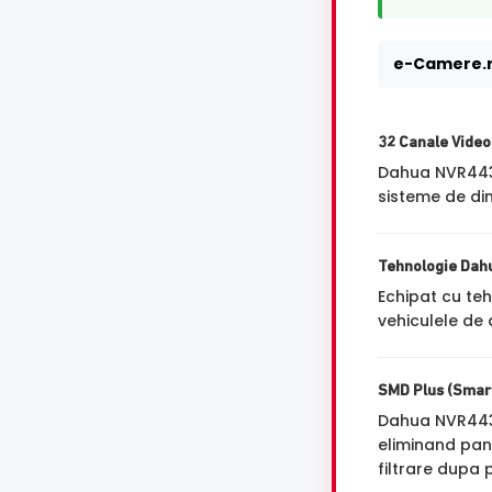
e-Camere.r
32 Canale Video
Dahua NVR443
sisteme de dim
Tehnologie Dah
Echipat cu te
vehiculele de 
SMD Plus (Smart
Dahua NVR4432
eliminand pana
filtrare dupa 