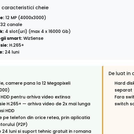
 caracteristici cheie
e:
12 MP (4000x3000)
32 canale
k:
4 slot(uri) (max 4 x 16000 Gb)
gii smart:
WizSense
sie:
H.265+
e:
24 luni
De luat in 
e, camere pana la 12 Megapixeli
Hard disk
000)
separat
i HDD pentru arhiva video extinsa
Fara swi
e H.265+ — arhiva video de 2x mai lunga
switch s
asi HDD
 pe telefon din orice retea, prin aplicatia
orului (P2P)
 24 luni si suport tehnic gratuit in romana