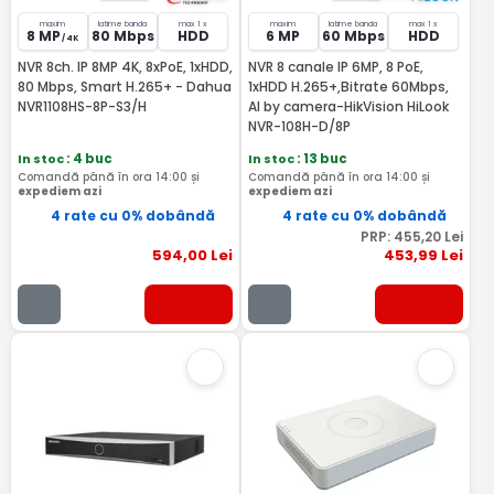
maxim
latime banda
max 1 x
maxim
latime banda
max 1 x
8 MP
80 Mbps
HDD
6 MP
60 Mbps
HDD
/ 4K
NVR 8ch. IP 8MP 4K, 8xPoE, 1xHDD,
NVR 8 canale IP 6MP, 8 PoE,
80 Mbps, Smart H.265+ - Dahua
1xHDD H.265+,Bitrate 60Mbps,
NVR1108HS-8P-S3/H
AI by camera-HikVision HiLook
NVR-108H-D/8P
In stoc
: 4 buc
In stoc
: 13 buc
Comandă până în ora 14:00 și
Comandă până în ora 14:00 și
expediem azi
expediem azi
4 rate cu 0% dobândă
4 rate cu 0% dobândă
PRP:
455
,20
Lei
594
,00
Lei
453
,99
Lei