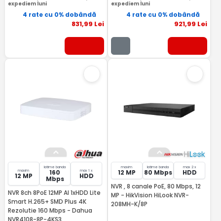
expediem luni
expediem luni
4 rate cu 0% dobândă
4 rate cu 0% dobândă
831
,99
Lei
921
,99
Lei
latime banda
maxim
latime banda
max 2 x
maxim
max 1 x
160
12 MP
80 Mbps
HDD
12 MP
HDD
Mbps
NVR , 8 canale PoE, 80 Mbps, 12
NVR 8ch 8PoE 12MP Al 1xHDD Lite
MP - HikVision HiLook NVR-
Smart H.265+ SMD Plus 4K
208MH-K/8P
Rezolutie 160 Mbps - Dahua
NVR4108-8P-4KS3