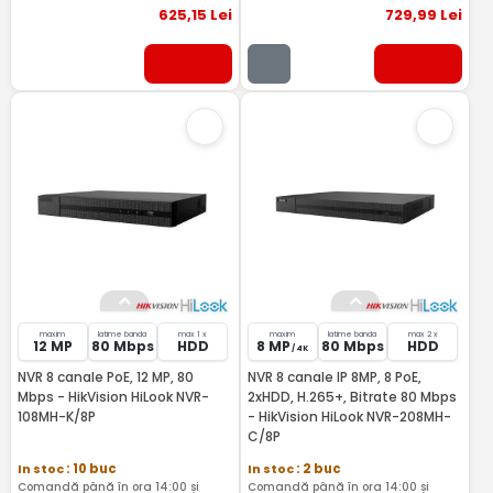
625
,15
Lei
729
,99
Lei
maxim
latime banda
max 1 x
maxim
latime banda
max 2 x
12 MP
80 Mbps
HDD
8 MP
80 Mbps
HDD
/ 4K
NVR 8 canale PoE, 12 MP, 80
NVR 8 canale IP 8MP, 8 PoE,
Mbps - HikVision HiLook NVR-
2xHDD, H.265+, Bitrate 80 Mbps
108MH-K/8P
- HikVision HiLook NVR-208MH-
C/8P
In stoc
: 10 buc
In stoc
: 2 buc
Comandă până în ora 14:00 și
Comandă până în ora 14:00 și