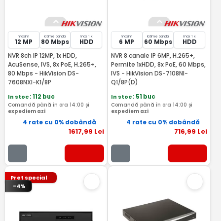
maxim
latime banda
max 1 x
maxim
latime banda
max 1 x
12 MP
80 Mbps
HDD
6 MP
60 Mbps
HDD
NVR 8ch IP 12MP, 1x HDD,
NVR 8 canale IP 6MP, H.265+,
AcuSense, IVS, 8x PoE, H.265+,
Permite 1xHDD, 8x PoE, 60 Mbps,
80 Mbps - HikVision DS-
IVS - HikVision DS-7108NI-
7608NXI-K1/8P
Q1/8P(D)
In stoc
: 112 buc
In stoc
: 51 buc
Comandă până în ora 14:00 și
Comandă până în ora 14:00 și
expediem azi
expediem azi
4 rate cu 0% dobândă
4 rate cu 0% dobândă
1617
,99
Lei
716
,99
Lei
Pret special
-4%