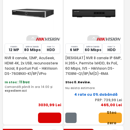
maxim
latime banda
max 1 x
maxim
latime banda
max 1 x
12 MP
80 Mbps
HDD
6 MP
60 Mbps
HDD
NVR 8 canale, 12MP, AcuSeek,
[RESIGILAT] NVR 8 canale IP 6MP,
HDMI 4K, 2x USB, recunoastere
H.265+, Permite 1xHDD, 8x PoE,
facial, 8 porturi PoE - HikVision
60 Mbps, IVS - HikVision DS-
DS-7608NXI-K1/8P/VPro
7108NI-Q1/8P/M(D)-RMA
In stoc
: 11 buc
Stoc 0. Revine.
Comandă până în ora 14:00 și
Nu exista estimare.
expediem azi
4 rate cu 0% dobândă
PRP:
739
,99
Lei
3030
,99
Lei
465
,00
Lei
Stoc
zero