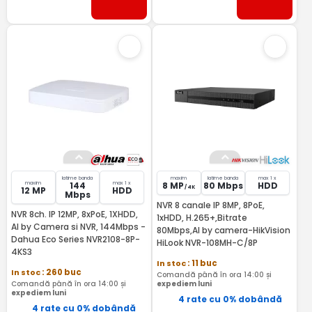
latime banda
maxim
latime banda
max 1 x
maxim
max 1 x
144
8 MP
80 Mbps
HDD
/ 4K
12 MP
HDD
Mbps
NVR 8 canale IP 8MP, 8PoE,
NVR 8ch. IP 12MP, 8xPoE, 1XHDD,
1xHDD, H.265+,Bitrate
AI by Camera si NVR, 144Mbps -
80Mbps,AI by camera-HikVision
Dahua Eco Series NVR2108-8P-
HiLook NVR-108MH-C/8P
4KS3
In stoc
: 11 buc
In stoc
: 260 buc
Comandă până în ora 14:00 și
Comandă până în ora 14:00 și
expediem luni
expediem luni
4 rate cu 0% dobândă
4 rate cu 0% dobândă