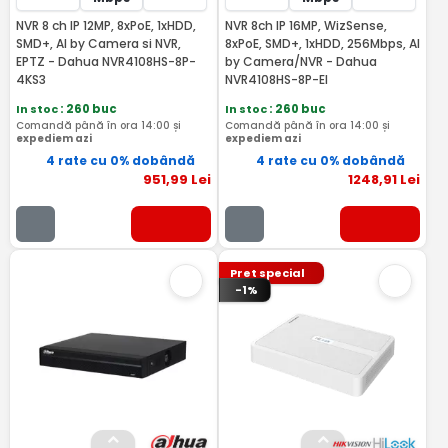
NVR 8 ch IP 12MP, 8xPoE, 1xHDD,
NVR 8ch IP 16MP, WizSense,
SMD+, AI by Camera si NVR,
8xPoE, SMD+, 1xHDD, 256Mbps, AI
EPTZ - Dahua NVR4108HS-8P-
by Camera/NVR - Dahua
4KS3
NVR4108HS-8P-EI
In stoc
: 260 buc
In stoc
: 260 buc
Comandă până în ora 14:00 și
Comandă până în ora 14:00 și
expediem azi
expediem azi
4 rate cu 0% dobândă
4 rate cu 0% dobândă
951
,99
Lei
1248
,91
Lei
Pret special
-1%