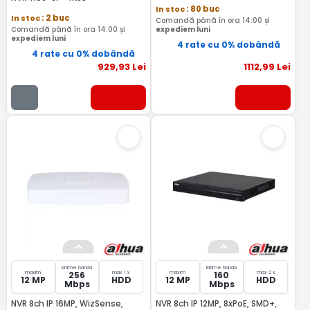
In stoc
: 80 buc
In stoc
: 2 buc
Comandă până în ora 14:00 și
Comandă până în ora 14:00 și
expediem luni
expediem luni
4 rate cu 0% dobândă
4 rate cu 0% dobândă
929
,93
Lei
1112
,99
Lei
latime banda
latime banda
maxim
max 1 x
maxim
max 2 x
256
160
12 MP
HDD
12 MP
HDD
Mbps
Mbps
NVR 8ch IP 16MP, WizSense,
NVR 8ch IP 12MP, 8xPoE, SMD+,