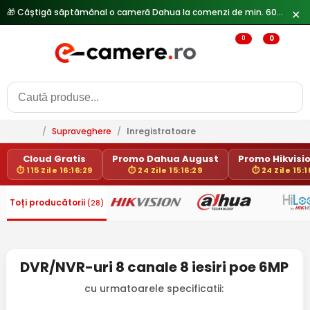
✕
0
0
/
Supraveghere
/
Inregistratoare
Cloud Gratis
Promo Dahua August
Promo Hikvisio
⏱ 115 Zile 16:16:29
⏱ 24 Zile 15:16:29
⏱ 24 Zile 15:1
Toți producătorii
(28)
DVR/NVR-uri 8 canale 8 iesiri poe 6MP
cu urmatoarele specificatii: