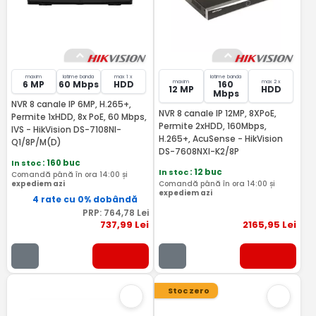
maxim
latime banda
max 1 x
latime banda
maxim
max 2 x
6 MP
60 Mbps
HDD
160
12 MP
HDD
Mbps
NVR 8 canale IP 6MP, H.265+,
NVR 8 canale IP 12MP, 8XPoE,
Permite 1xHDD, 8x PoE, 60 Mbps,
Permite 2xHDD, 160Mbps,
IVS - HikVision DS-7108NI-
H.265+, AcuSense - HikVision
Q1/8P/M(D)
DS-7608NXI-K2/8P
In stoc
: 160 buc
In stoc
: 12 buc
Comandă până în ora 14:00 și
expediem azi
Comandă până în ora 14:00 și
expediem azi
4 rate cu 0% dobândă
PRP:
764
,78
Lei
737
,99
Lei
2165
,95
Lei
Stoc zero