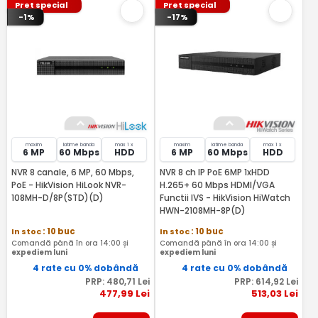
Pret special
Pret special
-1%
-17%
maxim
latime banda
max 1 x
maxim
latime banda
max 1 x
6 MP
60 Mbps
HDD
6 MP
60 Mbps
HDD
NVR 8 canale, 6 MP, 60 Mbps,
NVR 8 ch IP PoE 6MP 1xHDD
PoE - HikVision HiLook NVR-
H.265+ 60 Mbps HDMI/VGA
108MH-D/8P(STD)(D)
Functii IVS - HikVision HiWatch
HWN-2108MH-8P(D)
In stoc
: 10 buc
In stoc
: 10 buc
Comandă până în ora 14:00 și
Comandă până în ora 14:00 și
expediem luni
expediem luni
4 rate cu 0% dobândă
4 rate cu 0% dobândă
PRP:
480
,71
Lei
PRP:
614
,92
Lei
477
,99
Lei
513
,03
Lei