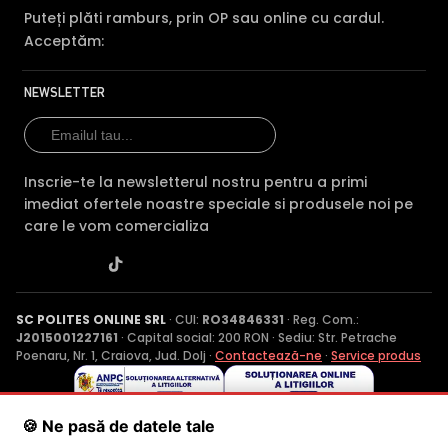
Puteți plăti ramburs, prin OP sau online cu cardul.
Acceptăm:
NEWSLETTER
Inscrie-te la newsletterul nostru pentru a primi
imediat ofertele noastre speciale si produsele noi pe
care le vom comercializa
SC POLITES ONLINE SRL
· CUI:
RO34846331
· Reg. Com.:
J2015001227161
· Capital social: 200 RON · Sediu: Str. Petrache
Poenaru, Nr. 1, Craiova, Jud. Dolj ·
Contactează-ne
·
Service produs
© 2026 SC POLITES ONLINE SRL
🍪 Ne pasă de datele tale