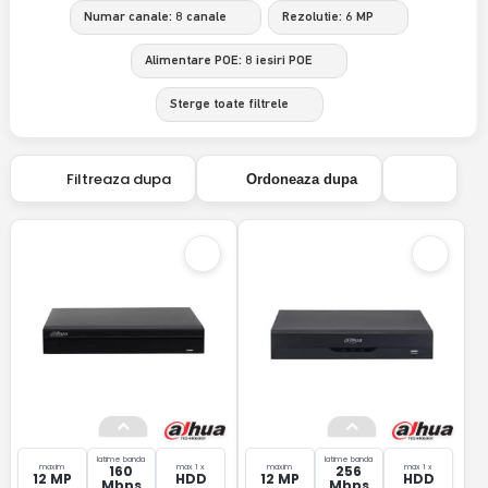
Numar canale: 8 canale
Rezolutie: 6 MP
Alimentare POE: 8 iesiri POE
Sterge toate filtrele
Filtreaza dupa
Ordoneaza dupa
latime banda
latime banda
maxim
max 1 x
maxim
max 1 x
160
256
12 MP
HDD
12 MP
HDD
Mbps
Mbps