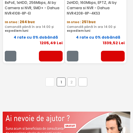
8xPoE, 1xHDD, 256Mbps, AI by
2xHDD, 160Mbps, EPTZ, AI by
Camera si NVR, SMD+ - Dahua
Camera si NVR - Dahua
NVR4108-8P-EI
NVR4208-8P-4KS3
In stoc
: 264 buc
In stoc
: 251 buc
Comandă până în ora 14:00 și
Comandă până în ora 14:00 și
expediem luni
expediem luni
4 rate cu 0% dobândă
4 rate cu 0% dobândă
1205
,49
Lei
1339
,52
Lei
1
2