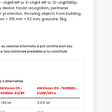
 3- ch@8 MP or 6-ch@4 MP or 12-ch@1080p,
 device: Facial recognition, perimeter
r protection, throwing objects from building,
 mm × 315 mm × 52 mm, greutate: 3kg.
 au caracter informativ si pot contine erori sau
 fara instiintare prealabila si nu constituie
 3 alternative
HikVision DS-
HikVision DS-7608NXI-
7608NXI-K2/8P
K1/8P/VPro
.166 lei
3.031 lei
NVR
NVR