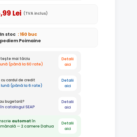
5
,99
Lei
(TVA inclus)
In stoc
: 160 buc
xpediem Poimaine
Detalii
tește mai târziu
 lună (până la 60 rate)
aici
Detalii
cu cardul de credit
 lună (până la 6 rate)
aici
Detalii
 sau bugetară?
în catalogul SEAP
aici
nscrie
automat
în
Detalii
ămânală — 2 camere Dahua
aici