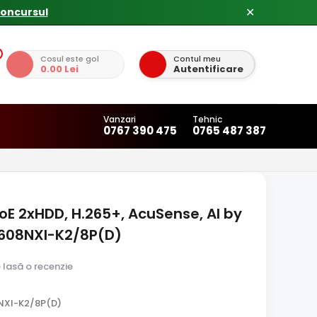
✕
Cosul este gol
Contul meu
0.00 Lei
Autentificare
Vanzari
Tehnic
0767 390 475
0765 487 387
PoE 2xHDD, H.265+, AcuSense, AI by
7608NXI-K2/8P(D)
e lasă o recenzie
NXI-K2/8P(D)