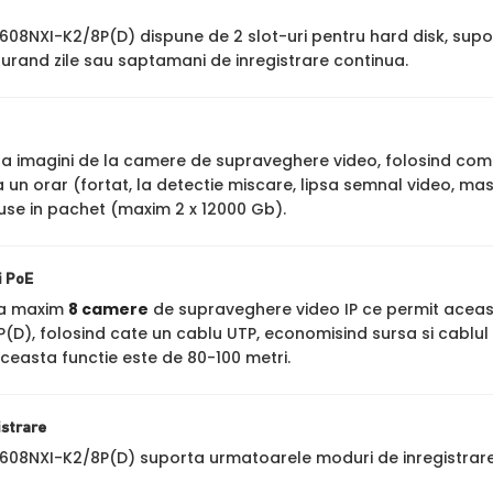
7608NXI-K2/8P(D) dispune de 2 slot-uri pentru hard disk, sup
urand zile sau saptamani de inregistrare continua.
stra imagini de la camere de supraveghere video, folosind co
un orar (fortat, la detectie miscare, lipsa semnal video, mas
luse in pachet (maxim 2 x 12000 Gb).
i PoE
ta maxim
8 camere
de supraveghere video IP ce permit aceasta
(D), folosind cate un cablu UTP, economisind sursa si cablul
ceasta functie este de 80-100 metri.
istrare
7608NXI-K2/8P(D) suporta urmatoarele moduri de inregistrare