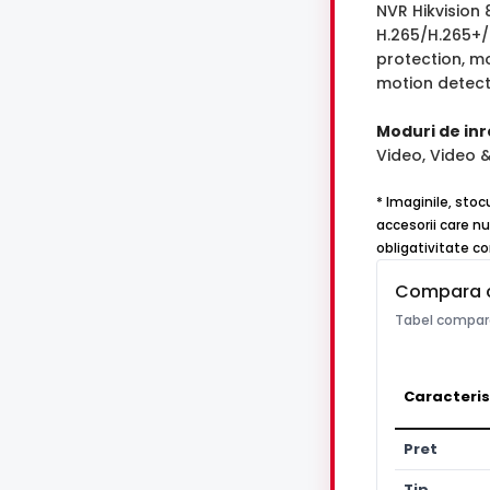
NVR Hikvision
H.265/H.265+/H
protection, mo
motion detect
Moduri de inr
Video, Video 
* Imaginile, stoc
accesorii care nu
obligativitate co
Compara 
Tabel compara
Caracteris
Pret
Tip