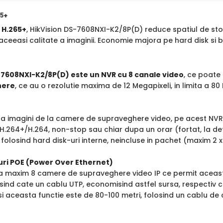
65+
a
H.265+
, HikVision DS-7608NXI-K2/8P(D) reduce spatiul de st
ceeasi calitate a imaginii. Economie majora pe hard disk si 
-7608NXI-K2/8P(D) este un NVR cu 8 canale video
, ce poate 
here
, ce au o rezolutie maxima de 12 Megapixeli, in limita a 8
stra imagini de la camere de supraveghere video, pe acest NV
H.264+/H.264, non-stop sau chiar dupa un orar (fortat, la de
 folosind hard disk-uri interne, neincluse in pachet (maxim 2 
uri POE (Power Over Ethernet)
ta maxim 8 camere de supraveghere video IP ce permit aceast
sind cate un cablu UTP, economisind astfel sursa, respectiv 
i aceasta functie este de 80-100 metri, folosind un cablu de 