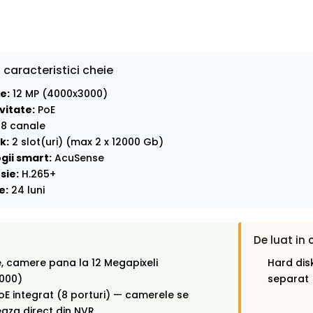
 caracteristici cheie
e:
12 MP (4000x3000)
vitate:
PoE
8 canale
k:
2 slot(uri) (max 2 x 12000 Gb)
gii smart:
AcuSense
sie:
H.265+
e:
24 luni
De luat in 
, camere pana la 12 Megapixeli
Hard disk
000)
separat
oE integrat (8 porturi) — camerele se
aza direct din NVR