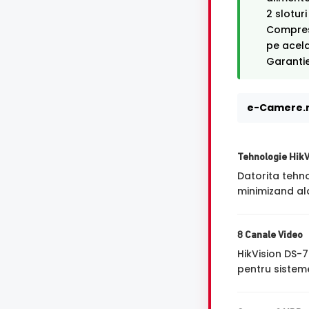
2 slotur
Compresi
pe acel
Garantie
e-Camere.r
Tehnologie Hik
Datorita tehn
minimizand ala
8 Canale Video
HikVision DS-
pentru sisteme