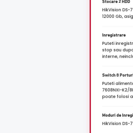
Stocare 2 HDD
HikVision DS-
12000 Gb, asig
Inregistrare
Puteti inregi
stop sau dupa 
interne, neinc
Switch 8 Portur
Puteti alimen
7608NXI-K2/8P
poate folosi a
Moduri de Inreg
HikVision DS-