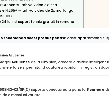
i HDD pentru arhiva video extinsa
e H.265+ — arhiva video de 2x mai lunga
asi HDD
 24 luni si suport tehnic gratuit in romana
o recomanda acest produs pentru:
case, apartamente si sp
Vision AcuSense
ologiei
AcuSense
de la HikVision, camera clasifica inteligent t
rmele false si permitand cautarea rapida in inregistrari dupa
7608NXI-K2/8P(D) suporta conectarea a pana la
8 camere
de
 de dimensiuni variate.