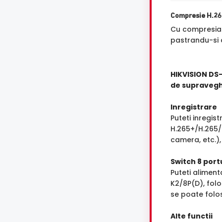
Compresie H.2
Cu compresi
pastrandu-si a
HIKVISION DS
de supraveg
Inregistrare
Puteti inregi
H.265+/H.265/
camera, etc.),
Switch 8 port
Puteti alimen
K2/8P(D), folo
se poate folos
Alte functii