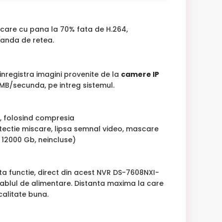
ocare cu pana la 70% fata de H.264,
banda de retea.
inregistra imagini provenite de la
camere IP
0 MB/secunda, pe intreg sistemul.
R, folosind compresia
tectie miscare, lipsa semnal video, mascare
x 12000 Gb, neincluse)
a functie, direct din acest NVR DS-7608NXI-
cablul de alimentare. Distanta maxima la care
calitate buna.