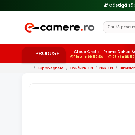
Cloud Gratis
Promo Dahua A
PRODUSE
⏱ 114 Zile 09:52:55
⏱ 23 Zile 08:52
/
Supraveghere
/
DVR/NVR-uri
/
NVR-uri
/
HikVisio