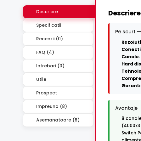
Descriere
Descriere
Specificatii
Pe scurt —
Recenzii (0)
Rezoluti
Conecti
FAQ (4)
Canale:
Hard dis
Intrebari (0)
Tehnolo
Compre
Utile
Garanti
Prospect
Impreuna (8)
Avantaje
8 canale
Asemanatoare (8)
(4000x3
Switch P
alimente