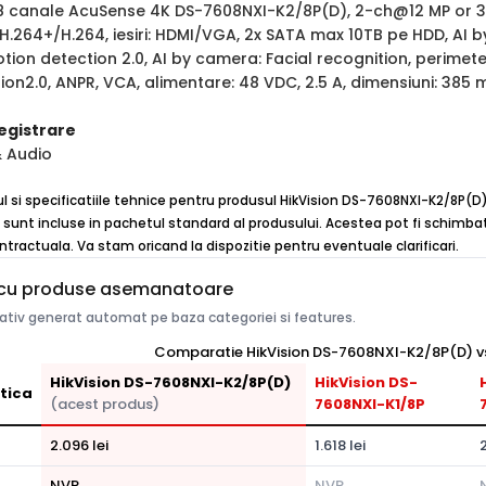
 8 canale AcuSense 4K DS-7608NXI-K2/8P(D), 2-ch@12 MP or
.264+/H.264, iesiri: HDMI/VGA, 2x SATA max 10TB pe HDD, AI by
tion detection 2.0, AI by camera: Facial recognition, perimete
ion2.0, ANPR, VCA, alimentare: 48 VDC, 2.5 A, dimensiuni: 385
egistrare
& Audio
ul si specificatiile tehnice pentru produsul HikVision DS-7608NXI-K2/8P(D)
 sunt incluse in pachetul standard al produsului. Acestea pot fi schimbate
ntractuala. Va stam oricand la dispozitie pentru eventuale clarificari.
cu produse asemanatoare
tiv generat automat pe baza categoriei si features.
Comparatie HikVision DS-7608NXI-K2/8P(D) vs
HikVision DS-7608NXI-K2/8P(D)
HikVision DS-
tica
(acest produs)
7608NXI-K1/8P
2.096 lei
1.618 lei
2
NVR
NVR