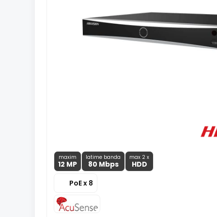
maxim
latime banda
max 2 x
12 MP
80 Mbps
HDD
PoE x 8