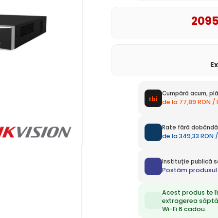
209
E
Cumpără acum, plă
de la 77,89 RON /
Rate fără dobândă 
de la 349,33 RON /
Instituție publică
Postăm produsul 
Acest produs te î
extragerea săpt
Wi-Fi 6 cadou.