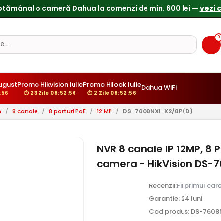
0
ugust
Promo Hikvision Iulie
Promo Hilook Iulie
Dahua WiFi
:55
⏱ 23 Zile 08:52:55
⏱ 2 Zile 08:52:55
n
/
8 canale
/
8 porturi PoE
/
12 MP
/
DS-7608NXI-K2/8P(D)
NVR 8 canale IP 12MP, 8 
camera - HikVision DS-
Recenzii:
Fii primul car
Garantie: 24 luni
Cod produs: DS-7608