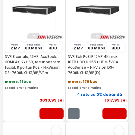
maxim
latime banda
max 1 x
maxim
latime banda
max 1 x
12 MP
80 Mbps
HDD
12 MP
80 Mbps
HDD
NVR 8 canale, 12MP, AcuSeek,
NVR 8ch PoE IP 12MP 4K max
HDMI 4K, 2x USB, recunoastere
10TB HDD H.265+ HDMI/VGA
facial, 8 porturi PoE - HikVision
AcuSense - HikVision DS-
DS-7608NXI-K1/8P/VPro
7608NXI-K1/8P(D)
In stoc
: 11 buc
In stoc
: 170 buc
Expediem Poimaine
Expediem Poimaine
4 rate cu 0% dobândă
3030
,99
Lei
1617
,99
Lei