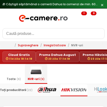
🎁 Câștigă săptămânal o cameră Dahua la comenzi de min. 600 lei —
✕
0
0
/
Supraveghere
/
Inregistratoare
/
NVR-uri
Cloud Gratis
Promo Dahua August
Promo Hikvisio
⏱ 114 Zile 18:14:17
⏱ 23 Zile 17:14:17
⏱ 23 Zile 17:1
Toate
(9)
NVR-uri
(9)
Toți producătorii
(22)