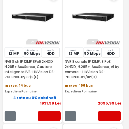
maxim
latime banda
max 2 x
maxim
latime banda
max 2 x
12 MP
80 Mbps
HDD
12 MP
80 Mbps
HDD
NVR 8 ch IP 12MP 8PoE 2xHDD
NVR 8 canale IP 12MP, 8 PoE
H.265+ AcuSense, Cautare
2xHDD, H.265+, AcuSense, AI by
inteligenta IVS-HikVision DS-
camera - HikVision DS-
7608NXI-I2/8P/S(E)
7608NXI-K2/8P(D)
In stoc
: 14 buc
In stoc
: 160 buc
Expediem Poimaine
Expediem Poimaine
4 rate cu 0% dobândă
1931
,99
Lei
2095
,99
Lei