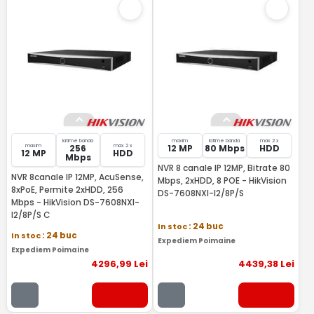
latime banda
maxim
latime banda
max 2 x
maxim
max 2 x
256
12 MP
80 Mbps
HDD
12 MP
HDD
Mbps
NVR 8 canale IP 12MP, Bitrate 80
NVR 8canale IP 12MP, AcuSense,
Mbps, 2xHDD, 8 POE - HikVision
8xPoE, Permite 2xHDD, 256
DS-7608NXI-I2/8P/S
Mbps - HikVision DS-7608NXI-
I2/8P/S C
In stoc
: 24 buc
In stoc
: 24 buc
Expediem Poimaine
Expediem Poimaine
4296
,99
Lei
4439
,38
Lei