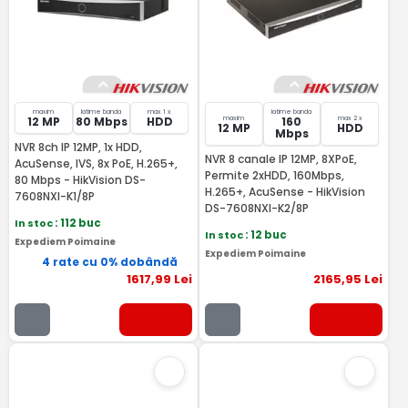
maxim
latime banda
max 1 x
latime banda
maxim
max 2 x
12 MP
80 Mbps
HDD
160
12 MP
HDD
Mbps
NVR 8ch IP 12MP, 1x HDD,
NVR 8 canale IP 12MP, 8XPoE,
AcuSense, IVS, 8x PoE, H.265+,
Permite 2xHDD, 160Mbps,
80 Mbps - HikVision DS-
H.265+, AcuSense - HikVision
7608NXI-K1/8P
DS-7608NXI-K2/8P
In stoc
: 112 buc
In stoc
: 12 buc
Expediem Poimaine
Expediem Poimaine
4 rate cu 0% dobândă
1617
,99
Lei
2165
,95
Lei