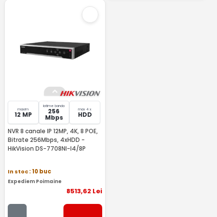
latime banda
maxim
max 4 x
256
12 MP
HDD
Mbps
NVR 8 canale IP 12MP, 4K, 8 POE,
Bitrate 256Mbps, 4xHDD -
HikVision DS-7708NI-I4/8P
In stoc
: 10 buc
Expediem Poimaine
8513
,62
Lei