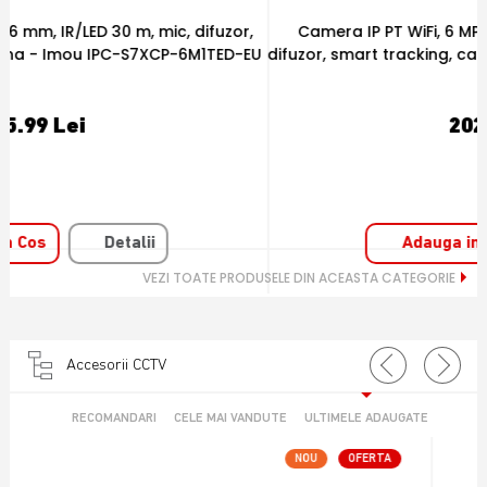
Camera IP PT WiFi, 6 MP, 3.6 mm, IR 15 m, microfon si
U
difuzor, smart tracking, card - Imou IPC-S2XEP-6M0S-IMOU
202.52 Lei
Adauga in Cos
Detalii
VEZI TOATE PRODUSELE DIN ACEASTA CATEGORIE
Accesorii CCTV
RECOMANDARI
CELE MAI VANDUTE
ULTIMELE ADAUGATE
NOU
OFERTA