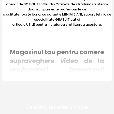
operat de SC POLITES SRL din Craiova. Ne straduim sa oferim
doar echipamente profesionale de
o calitate foarte buna, cu garantie MINIM 2 ANI, suport tehnic de
specialitate GRATUIT cat si
articole UTILE pentru instalarea si utilizarea acestora.
Magazinul tau pentru camere
supraveghere video de la
producatori importanti
recunoscuti international
Magazinul online E-Camere.ro mizeaza pe
Cele mai recente articole
inovatie si responsabilitate. Toate produsele