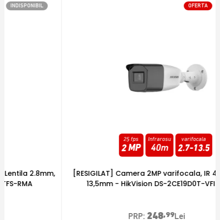
OFERTA
INDISPONIBIL
25 fps
Infrarosu
varifocala
2 MP
40m
2.7
-
13.5
[RESIGILAT] Camera 2MP varifocala, IR 40m, 2,7mm-
13,5mm - HikVision DS-2CE19D0T-VFIT3F-RMA
248
,99
PRP:
Lei