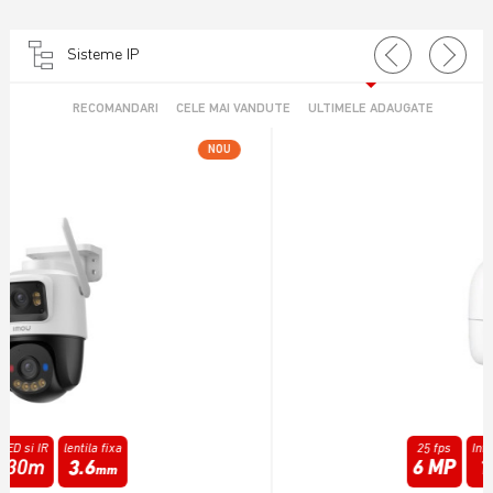
Sisteme IP
RECOMANDARI
CELE MAI VANDUTE
ULTIMELE ADAUGATE
NOU
25 fps
Infrarosu
lentila fixa
6 MP
15m
3.6
mm