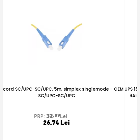
M
UPS 1600VA/900W, 230VAC, 4 prize Schuko, 2x acumulatori
9Ah, comutare 6-9ms, protecții multiple - TED 004642
683
,32
PRP:
Lei
589.99 Lei