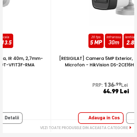
20 fps
Infrarosu
lentila fixa
5 MP
30m
2.8
mm
[RESIGILAT] Camera 5MP Exterior, IR 20m, lentila 2.8,
[
Microfon - HikVision DS-2CE16H0T-ITPFS2-RMA
136
,99
PRP:
Lei
64.99 Lei
Adauga in Cos
Detalii
VEZI TOATE PRODUSELE DIN ACEASTA CATEGORIE