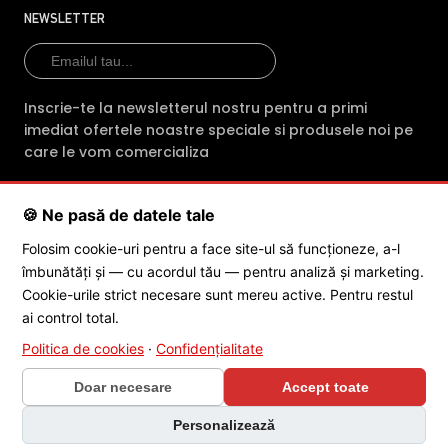
profesionalism fiecare comanda. Indiferent
NEWSLETTER
de produsul achizitionat, clientii primesc din
partea magazinului online intre 2 si 3 ani
garantie.
Inscrie-te la newsletterul nostru pentru a primi
imediat ofertele noastre speciale si produsele noi pe
E-Camere.ro ofera si consultanta tehnica
care le vom comercializa
gratuita (prin telefon sau e-mail) pentru
montarea sau mentenanta
🍪 Ne pasă de datele tale
echipamentelor cumparate
SC POLITES ONLINE SRL
· CUI:
RO34846331
· Reg. Com.:
Folosim cookie-uri pentru a face site-ul să funcționeze, a-l
J2015001227161
· Capital social: 200 RON · Sediu: Str. Petrache
Echipa de profesionisti ai magazinului E-
îmbunătăți și — cu acordul tău — pentru analiză și marketing.
Poenaru, Nr. 1, Craiova, Jud. Dolj ·
Contactează-ne
·
Service produs
camere.ro asigura in sprijinul cetatenilor
Cookie-urile strict necesare sunt mereu active. Pentru restul
servicii dedicate dezvoltarii si comercializarii
ai control total.
de camere de supraveghere profesionale,
Politica de cookies
·
Confidențialitate
© 2026 SC POLITES ONLINE SRL
adresandu-se in special directorilor de
Doar necesare
Accept toate
companii si antreprenorilor, dar si institutiilor
de stat, care urmaresc buna conduita
Personalizează
umana in campul muncii, dar si in timpul liber