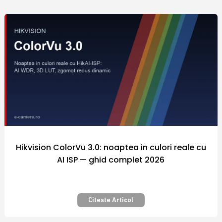
comercializate sunt fabricate de catre
producatori renumiti in industria
internationala a sistemelor de securitate, iar
preturile diferitelor modele de echipamente
si camere video supraveghere din portofoliul
firmei Polites Online Srl sunt adaptate la
puterea de cumparare a fiecarui client.
Nicaieri altundeva siguranta nu a costat atat
de putin! Securizarea bunurilor pe care le
detinem este importanta pentru fiecare
dintre noi.
Hikvision ColorVu 3.0: noaptea in culori reale cu
AI ISP — ghid complet 2026
Camera video supraveghere – Pentru
siguranta si confort – Calitate
premium
Citeste Articol