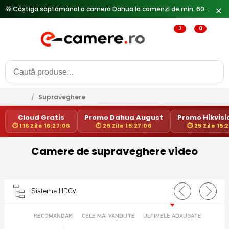
🎁 Câștigă săptămânal o cameră Dahua la comenzi de min. 600 lei —
✕
0
0
/
Supraveghere
Cloud Gratis
Promo Dahua August
Promo Hikvisio
⏱ 116 Zile 16:27:06
⏱ 25 Zile 15:27:06
⏱ 25 Zile 15:
Camere de supraveghere video
Sisteme HDCVI
RECOMANDARI
CELE MAI VANDUTE
ULTIMELE ADAUGATE