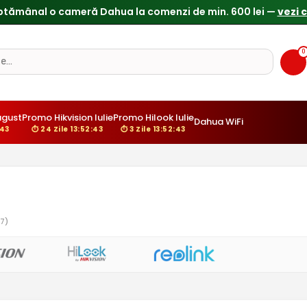
0
ugust
Promo Hikvision Iulie
Promo Hilook Iulie
Dahua WiFi
:42
⏱ 24 Zile 13:52:42
⏱ 3 Zile 13:52:42
7)