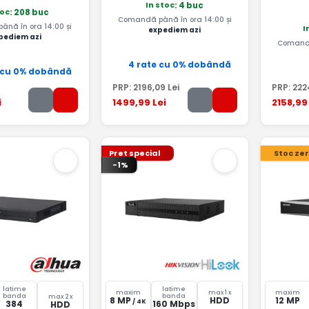
In stoc
: 4 buc
toc
: 208 buc
Comandă până în ora 14:00 și
nă în ora 14:00 și
I
expediem azi
pediem azi
Comandă
4 rate cu 0% dobândă
 cu 0% dobândă
PRP:
2196
,09
Lei
PRP:
222
i
1499
,99
Lei
2158
,99
Pret special
Stoc ze
-1%
latime
latime
maxim
max 1 x
maxim
banda
banda
max 2 x
8 MP
HDD
12 MP
/ 4K
384
160 Mbps
HDD