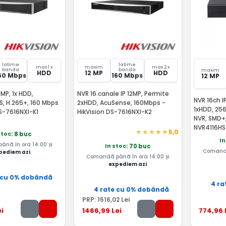
latime
latime
max 1 x
maxim
max 2 x
banda
banda
maxim
HDD
12 MP
HDD
60 Mbps
160 Mbps
12 MP
2MP, 1x HDD,
NVR 16 canale IP 12MP, Permite
NVR 16ch I
S, H.265+, 160 Mbps
2xHDD, AcuSense, 160Mbps -
1xHDD, 25
DS-7616NXI-K1
HikVision DS-7616NXI-K2
NVR, SMD+
NVR4116HS
5,0
stoc
: 8 buc
In
nă în ora 14:00 și
In stoc
: 70 buc
Comandă
pediem azi
Comandă până în ora 14:00 și
expediem azi
 cu 0% dobândă
4 ra
4 rate cu 0% dobândă
PRP:
1516
,02
Lei
i
1466
,99
Lei
774
,96