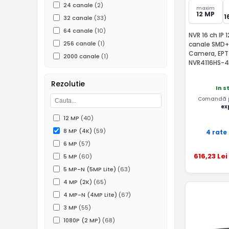
24 canale
(2)
maxim
12 MP
1
32 canale
(33)
64 canale
(10)
NVR 16 ch IP 
256 canale
(1)
canale SMD+ 
Camera, EPT
2000 canale
(1)
NVR4116HS-4
Rezolutie
In s
Comandă pâ
ex
12 MP
(40)
8 MP (4K)
(59)
4 rate
6 MP
(57)
616
,23
Lei
5 MP
(60)
5 MP-N (5MP Lite)
(63)
4 MP (2K)
(65)
4 MP-N (4MP Lite)
(67)
3 MP
(55)
1080P (2 MP)
(68)