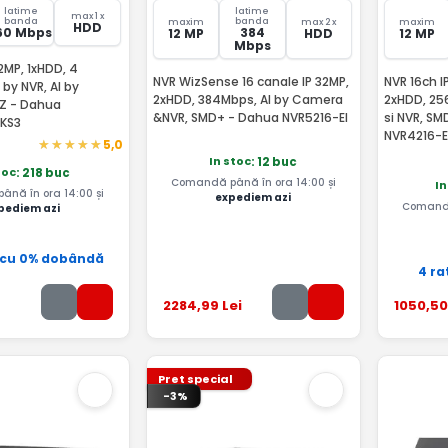
latime
latime
max 1 x
banda
banda
maxim
max 2 x
maxim
HDD
60 Mbps
384
12 MP
HDD
12 MP
Mbps
12MP, 1xHDD, 4
NVR WizSense 16 canale IP 32MP,
NVR 16ch I
by NVR, AI by
2xHDD, 384Mbps, AI by Camera
2xHDD, 25
Z - Dahua
&NVR, SMD+ - Dahua NVR5216-EI
si NVR, SM
KS3
NVR4216-E
5,0
In stoc
: 12 buc
toc
: 218 buc
Comandă până în ora 14:00 și
In
nă în ora 14:00 și
expediem azi
Comandă
pediem azi
 cu 0% dobândă
4 ra
2284
,99
Lei
1050
,50
Pret special
-3%