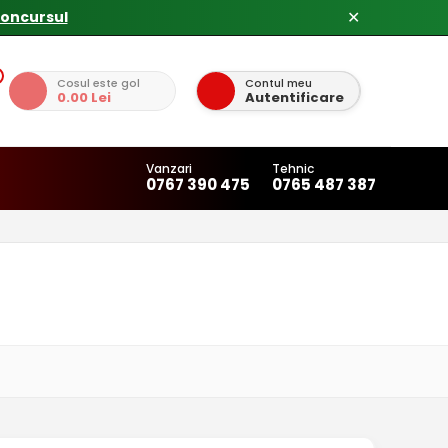
✕
Cosul este gol
Contul meu
0.00 Lei
Autentificare
Vanzari
Tehnic
0767 390 475
0765 487 387