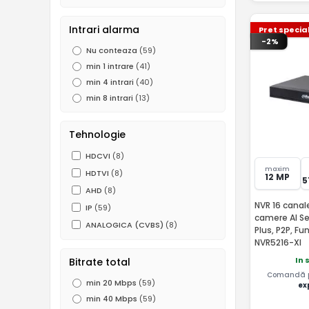
Intrari alarma
Pret specia
-2%
Nu conteaza
(59)
min 1 intrare
(41)
min 4 intrari
(40)
min 8 intrari
(13)
Tehnologie
HDCVI
(8)
maxim
HDTVI
(8)
12 MP
5
AHD
(8)
NVR 16 canal
IP
(59)
camere AI S
ANALOGICA (CVBS)
(8)
Plus, P2P, Fu
NVR5216-XI
In 
Bitrate total
Comandă pâ
min 20 Mbps
(59)
ex
min 40 Mbps
(59)