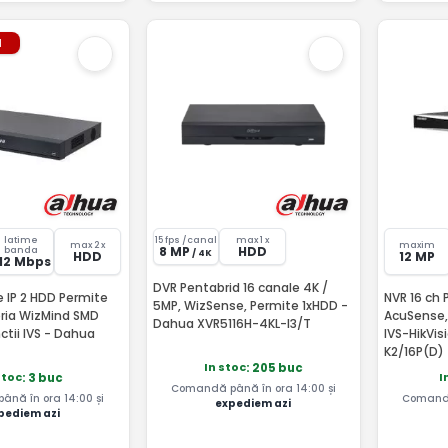
l
latime
15 fps /canal
max 1 x
max 2 x
maxim
8 MP
HDD
banda
/ 4K
HDD
12 MP
12 Mbps
DVR Pentabrid 16 canale 4K /
e IP 2 HDD Permite
NVR 16 ch 
5MP, WizSense, Permite 1xHDD -
eria WizMind SMD
AcuSense,
Dahua XVR5116H-4KL-I3/T
nctii IVS - Dahua
IVS-HikVis
K2/16P(D)
In stoc
: 205 buc
stoc
I
: 3 buc
Comandă până în ora 14:00 și
nă în ora 14:00 și
Comandă
expediem azi
pediem azi