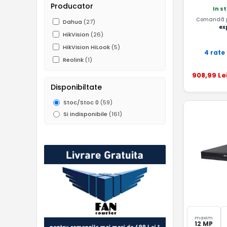
Producator
In s
Comandă pâ
Dahua
(27)
ex
HikVision
(26)
HikVision HiLook
(5)
4 rate
Reolink
(1)
908
,99
Le
Disponibiltate
Stoc/Stoc 0
(59)
Si indisponibile
(161)
maxim
12 MP