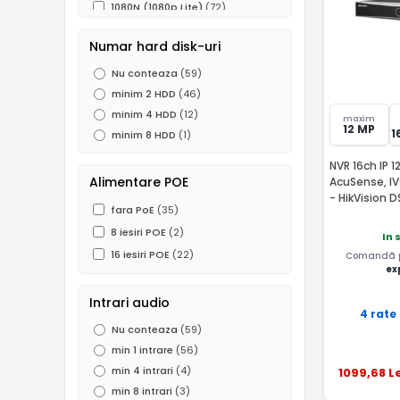
1080N (1080p Lite)
(72)
960P (1.3 MP)
(22)
Numar hard disk-uri
720P (1MP)
(57)
Nu conteaza
(59)
960H (0.5 MP)
(33)
minim 2 HDD
(46)
D1
(4)
minim 4 HDD
(12)
maxim
12 MP
1
minim 8 HDD
(1)
NVR 16ch IP 1
Alimentare POE
AcuSense, IV
- HikVision 
fara PoE
(35)
8 iesiri POE
(2)
In 
16 iesiri POE
(22)
Comandă pâ
ex
Intrari audio
4 rate
Nu conteaza
(59)
min 1 intrare
(56)
min 4 intrari
(4)
1099
,68
Le
min 8 intrari
(3)