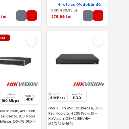
4 rate cu 0% dobândă
PRP:
499
,99
Lei
Lei
279
,99
Lei
ial
latime
8 fps /canal
max 2 x
max 1 x
8 MP
HDD
banda
/ 4K
HDD
160 Mbps
DVR 16-ch 8MP, AcuSense, 32 IP,
IP 12MP, AcuSeek,
Rec. Facială, H.265 Pro+, 1U -
nteligenta, 160 Mbps
HikVision IDS-7216HUHI-
ikVision DS-7616NXI-
M2/X/4A-16/4