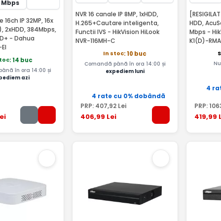
Mbps
NVR 16 canale IP 8MP, 1xHDD,
[RESIGILAT]
 16ch IP 32MP, 16x
H.265+Cautare inteligenta,
HDD, AcuSe
), 2xHDD, 384Mbps,
Functii IVS - HikVision HiLook
Mbps - HikVision DS-7616NXI-
MD+ - Dahua
NVR-116MH-C
K1(D)-RMA
EI
S
In stoc
: 10 buc
stoc
: 14 buc
Nu
Comandă până în ora 14:00 și
nă în ora 14:00 și
expediem luni
pediem azi
4 ra
4 rate cu 0% dobândă
PRP:
407
,92
Lei
PRP:
106
ei
406
,99
Lei
419
,99
L