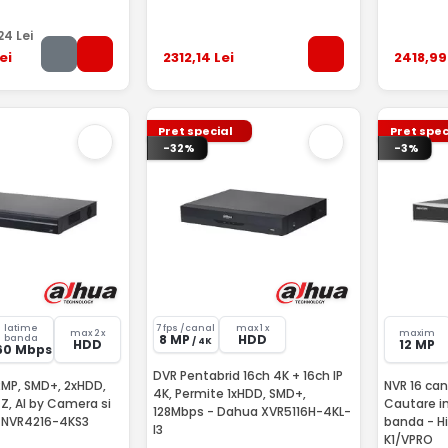
,24
Lei
ei
2312
,14
Lei
2418
,99
Pret special
Pret spec
-32%
-3%
latime
7 fps /canal
max 1 x
max 2 x
maxim
8 MP
HDD
banda
/ 4K
HDD
12 MP
60 Mbps
DVR Pentabrid 16ch 4K + 16ch IP
12MP, SMD+, 2xHDD,
NVR 16 canale 
4K, Permite 1xHDD, SMD+,
Z, AI by Camera si
Cautare i
128Mbps - Dahua XVR5116H-4KL-
 NVR4216-4KS3
banda - H
I3
K1/VPRO