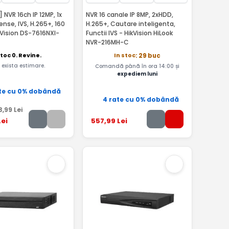
 NVR 16ch IP 12MP, 1x
NVR 16 canale IP 8MP, 2xHDD,
nse, IVS, H.265+, 160
H.265+, Cautare inteligenta,
Functii IVS - HikVision HiLook
NVR-216MH-C
toc 0. Revine.
In stoc
: 29 buc
 exista estimare.
Comandă până în ora 14:00 și
expediem luni
te cu 0% dobândă
4 rate cu 0% dobândă
3
,99
Lei
ei
557
,99
Lei