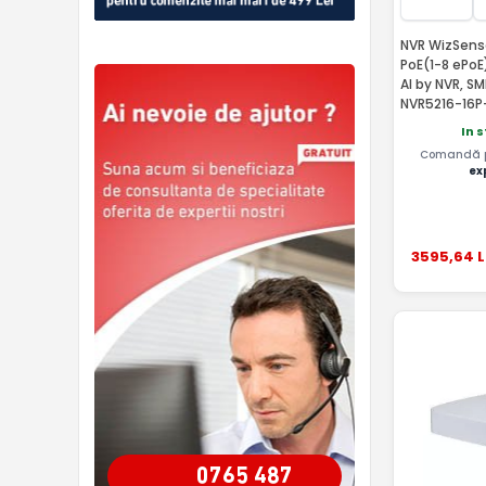
NVR WizSense
PoE(1-8 ePoE
AI by NVR, S
NVR5216-16P-
In 
Comandă pâ
ex
3595
,64
L
0765 487