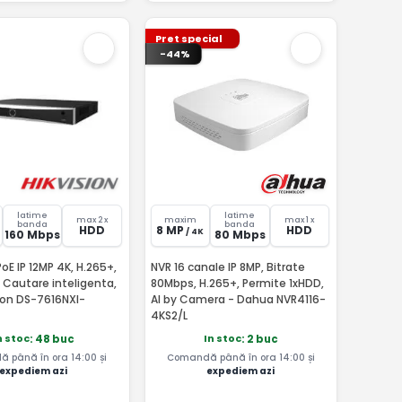
Pret special
-44%
latime
latime
max 2 x
maxim
max 1 x
banda
banda
HDD
8 MP
HDD
/ 4K
160 Mbps
80 Mbps
PoE IP 12MP 4K, H.265+,
NVR 16 canale IP 8MP, Bitrate
 Cautare inteligenta,
80Mbps, H.265+, Permite 1xHDD,
ion DS-7616NXI-
AI by Camera - Dahua NVR4116-
4KS2/L
n stoc
In stoc
: 48 buc
: 2 buc
 până în ora 14:00 și
Comandă până în ora 14:00 și
expediem azi
expediem azi