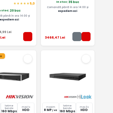
In stoc
: 35 buc
5,0
Comandă până în ora 14:00 și
n stoc
: 20 buc
expediem azi
 până în ora 14:00 și
expediem azi
4
,99
Lei
Lei
3468
,47
Lei
ro
latime
latime
max 1 x
maxim
max 2 x
banda
banda
HDD
8 MP
HDD
/ 4K
160 Mbps
160 Mbps