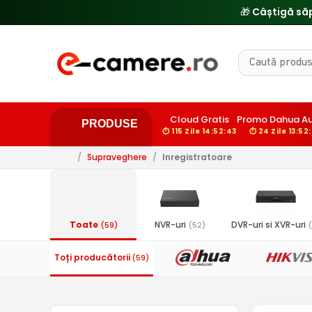
Cloud Gratis
Promo Dahua A
PRODUSE
⏱ 115 Zile 14:52:42
⏱ 24 Zile 13:52
/
Supraveghere
/
Inregistratoare
Toate
NVR-uri
DVR-uri si XVR-uri
(59)
(52)
(
Toți producătorii
(59)