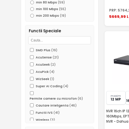
min 80 Mbps
(59)
min 100 Mbps
(55)
PRP:
5764
min 200 Mbps
(19)
5669
,99
L
Functii Speciale
SMD Plus
(19)
AcuSense
(21)
AcuSeek
(2)
AcuPick
(4)
WizSeek
(1)
Super AI Coding
(4)
maxim
Permite camere cu microfon
(6)
12 MP
1
Cautare inteligenta
(46)
NVR 16ch IP 
Functii IVS
(41)
160Mbps, EPT
Wireless
(3)
NVR - Dahua
P2P
(31)