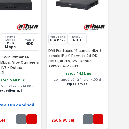
latime
7 fps /canal
max 2 x
8 MP
HDD
banda
max 1 x
/ 4K
256
HDD
Mbps
DVR Pentabrid 16 canale 4K+ 8
canale IP 4K, Permite 2xHDD,
P 16MP, WizSense,
SMD+, Audio, IVS- Dahua
6Mbps, AI by Camere si
XVR5216A-4KL-I3
, IVS - Dahua
-EI
In stoc
: 142 buc
Comandă până în ora 14:00 și
 stoc
: 248 buc
expediem azi
 până în ora 14:00 și
expediem azi
te cu 0% dobândă
Lei
2565
,95
Lei