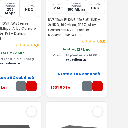
latime
latime
maxim
max 2 x
banda
banda
max 2 x
12 MP
HDD
256
160 Mbps
HDD
Mbps
NVR 16ch IP 12MP, 16xPoE, SMD+,
P 16MP, WizSense,
2xHDD, 160Mbps, EPTZ, AI by
6Mbps, AI by Camere
Camera si NVR - Dahua
D+, IVS - Dahua
NVR4216-16P-4KS3
I
5,0
5,0
In stoc
: 217 buc
 stoc
: 227 buc
Comandă până în ora 14:00 și
 până în ora 14:00 și
expediem azi
expediem azi
4 rate cu 0% dobândă
te cu 0% dobândă
Lei
1851
,66
Lei