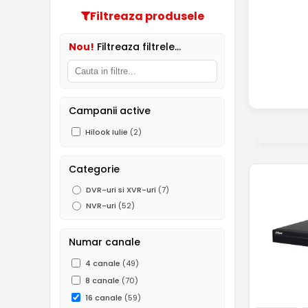
Filtreaza produsele
Nou!
Filtreaza filtrele...
Campanii active
Hilook Iulie
(2)
Categorie
DVR-uri si XVR-uri
(7)
NVR-uri
(52)
Numar canale
4 canale
(49)
8 canale
(70)
16 canale
(59)