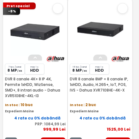
Pret special
-8%
7 fps /canal
max 1 x
15 fps /canal
max 1 x
8 MP
HDD
8 MP
HDD
/ 4K
/ 4K
DVR 8 canale 4K+ 8 IP 4K,
DVR 8 canale 8MP + 8 canale IP,
Permite 1xHDD, WizSense,
1xHDD, Audio, H.265+, IoT, POS,
SMD+, 8 intrari audio - Dahua
IVS - Dahua XVR7108HE-4K-X
XVR5108HE-4KL-I3
In stoc
: 10 buc
In stoc
: 2 buc
Expediem Maine
Expediem Maine
4 rate cu 0% dobândă
4 rate cu 0% dobândă
PRP:
1084
,99
Lei
999
,99
Lei
1525
,00
Lei