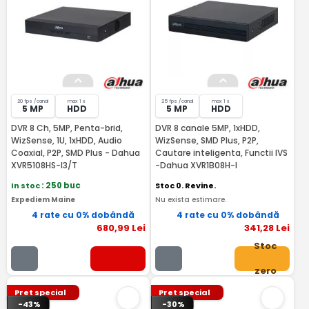
20 fps /canal
max 1 x
25 fps /canal
max 1 x
5 MP
HDD
5 MP
HDD
DVR 8 Ch, 5MP, Penta-brid,
DVR 8 canale 5MP, 1xHDD,
WizSense, 1U, 1xHDD, Audio
WizSense, SMD Plus, P2P,
Coaxial, P2P, SMD Plus - Dahua
Cautare inteligenta, Functii IVS
XVR5108HS-I3/T
-Dahua XVR1B08H-I
In stoc
: 250 buc
Stoc 0. Revine.
Expediem Maine
Nu exista estimare.
4 rate cu 0% dobândă
4 rate cu 0% dobândă
680
,99
Lei
341
,28
Lei
Stoc
zero
Pret special
Pret special
-43%
-30%