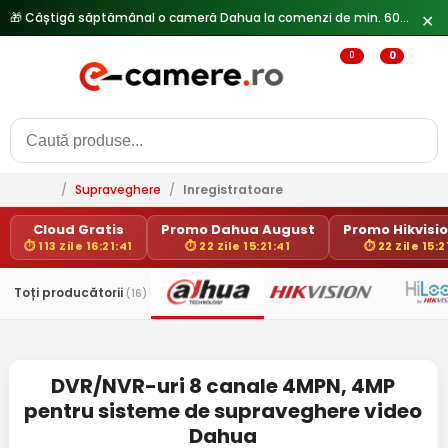
🎁 Câștigă săptămânal o cameră Dahua la comenzi de min. 600 lei —
✕
0
0
/
Supraveghere
/
Inregistratoare
Cloud Gratis
Promo Dahua August
Promo Hikvisio
⏱ 113 Zile 16:21:40
⏱ 22 Zile 15:21:40
⏱ 22 Zile 15:
Toți producătorii
(16)
DVR/NVR-uri 8 canale 4MPN, 4MP
pentru sisteme de supraveghere video
Dahua