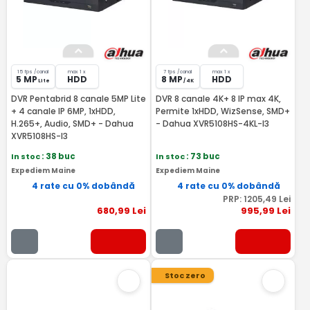
15 fps /canal
max 1 x
7 fps /canal
max 1 x
5 MP
HDD
8 MP
HDD
Lite
/ 4K
DVR Pentabrid 8 canale 5MP Lite
DVR 8 canale 4K+ 8 IP max 4K,
+ 4 canale IP 6MP, 1xHDD,
Permite 1xHDD, WizSense, SMD+
H.265+, Audio, SMD+ - Dahua
- Dahua XVR5108HS-4KL-I3
XVR5108HS-I3
In stoc
: 38 buc
In stoc
: 73 buc
Expediem Maine
Expediem Maine
4 rate cu 0% dobândă
4 rate cu 0% dobândă
PRP:
1205
,49
Lei
680
,99
Lei
995
,99
Lei
Stoc zero