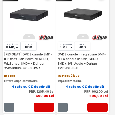
7 fps /canal
max 1 x
10 fps /canal
max 1 x
8 MP
HDD
5 MP
HDD
/ 4K
Lite
[RESIGILAT] DVR 8 canale 8MP +
DVR 8 canale inregistrare 5MP-
8 IP max 8MP, Permite 1xHDD,
N +4 canale IP 6MP, 1xHDD,
WizSense, SMD+ - Dahua
SMD+, IVS, Audio - Dahua
XVR5108HS-4KL-I3-RMA
XVR5108HE-I3
In stoc
In stoc
: 2 buc
Livrare dupa confirmare
Expediem Maine
4 rate cu 0% dobândă
4 rate cu 0% dobândă
PRP:
1205
,49
Lei
PRP:
992
,00
Lei
690
,00
Lei
695
,99
Lei