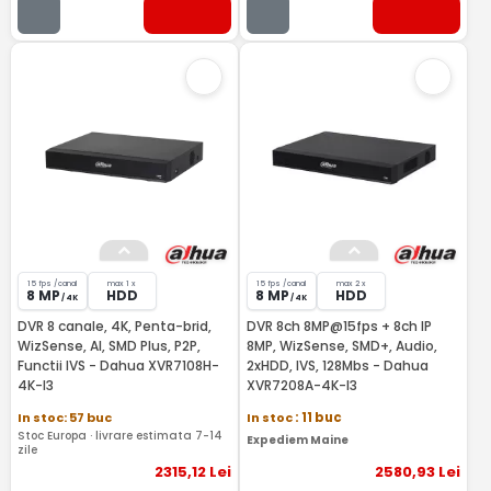
15 fps /canal
max 1 x
15 fps /canal
max 2 x
8 MP
HDD
8 MP
HDD
/ 4K
/ 4K
DVR 8 canale, 4K, Penta-brid,
DVR 8ch 8MP@15fps + 8ch IP
WizSense, AI, SMD Plus, P2P,
8MP, WizSense, SMD+, Audio,
Functii IVS - Dahua XVR7108H-
2xHDD, IVS, 128Mbs - Dahua
4K-I3
XVR7208A-4K-I3
In stoc: 57 buc
In stoc
: 11 buc
Stoc Europa · livrare estimata 7-14
Expediem Maine
zile
2315
,12
Lei
2580
,93
Lei