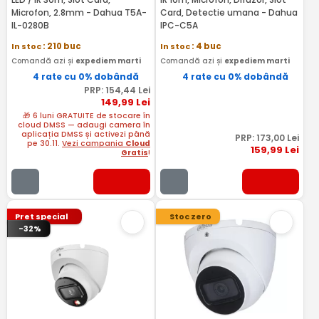
Microfon, 2.8mm - Dahua T5A-
Card, Detectie umana - Dahua
IL-0280B
IPC-C5A
In stoc
: 210 buc
In stoc
: 4 buc
Comandă azi și
expediem marti
Comandă azi și
expediem marti
4 rate cu 0% dobândă
4 rate cu 0% dobândă
PRP:
154
,44
Lei
149
,99
Lei
🎁 6 luni GRATUITE de stocare în
cloud DMSS — adaugi camera în
aplicația DMSS și activezi până
PRP:
173
,00
Lei
pe 30.11.
Vezi campania
Cloud
159
,99
Lei
Gratis
!
Pret special
Stoc zero
-32%