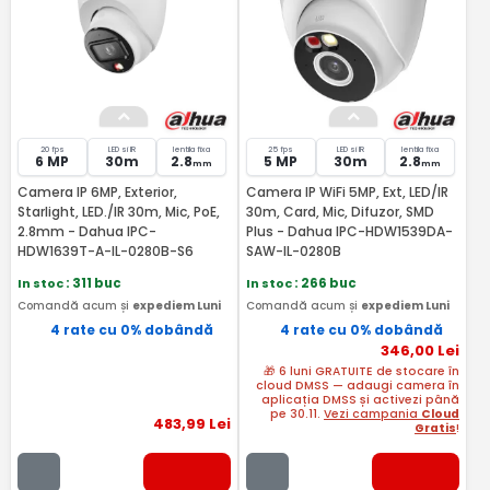
20 fps
LED si IR
lentila fixa
25 fps
LED si IR
lentila fixa
6 MP
30m
2.8
5 MP
30m
2.8
mm
mm
Camera IP 6MP, Exterior,
Camera IP WiFi 5MP, Ext, LED/IR
Starlight, LED./IR 30m, Mic, PoE,
30m, Card, Mic, Difuzor, SMD
2.8mm - Dahua IPC-
Plus - Dahua IPC-HDW1539DA-
HDW1639T-A-IL-0280B-S6
SAW-IL-0280B
In stoc
: 311 buc
In stoc
: 266 buc
Comandă acum și
expediem Luni
Comandă acum și
expediem Luni
4 rate cu 0% dobândă
4 rate cu 0% dobândă
346
,00
Lei
🎁 6 luni GRATUITE de stocare în
cloud DMSS — adaugi camera în
aplicația DMSS și activezi până
pe 30.11.
Vezi campania
Cloud
483
,99
Lei
Gratis
!