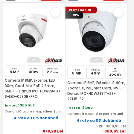
Pret special
-19%
20 fps
LED-uri
lentila fixa
5x
15 fps
Infrarosu
8 MP
30m
2.8
optic
8 MP
40m
mm
zoom
Camera IP 8MP, Exterior, LED
Camera IP 8MP, Exterior, IR 40m,
30m, Card, Mic, PoE, 2.8mm,
Zoom 5X, PoE, Slot Card, IVS -
SMD+ - Dahua IPC-HDW2849T-
Dahua IPC-HDW2831T-ZS-
S-LED-0280B-PRO
27135-S2
In stoc
: 306 buc
In stoc
: 2 buc
Comandă acum și
expediem Luni
Comandă acum și
expediem Luni
4 rate cu 0% dobândă
4 rate cu 0% dobândă
PRP:
1060
,99
Lei
878
,29
Lei
860
,99
Lei