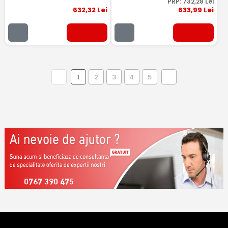
PRP:
732
,28
Lei
632
,32
Lei
633
,99
Lei
1
2
3
4
5
0767 390 475