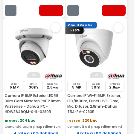
Cloud Gratis
-26%
25 fps
LED si IR
lentila fixa
25 fps
LED si IR
lentila fixa
6 MP
30m
2.8
5 MP
30m
2.8
mm
mm
Camera IP 6MP Exterior LED/IR
Camera IP Wi-Fi 5MP, Exterior,
30m Card Microfon PoE 2.8mm
LED/IR 30m, Functii IVS, Card,
WizSense - Dahua IPC-
Mic, Difuzor, 2.8mm-Dahua
HDW3649QM-S-IL-0280B
T5A-PV-0280B
In stoc
: 204 buc
In stoc
: 220 buc
Comandă acum și
expediem Luni
Comandă azi și
expediem marti
4 rate cu 0% dobândă
4 rate cu 0% dobândă