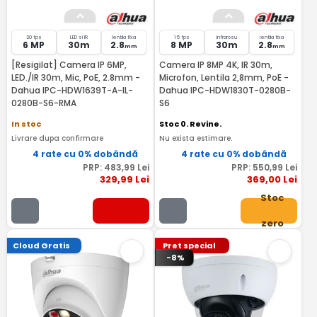
20 fps
LED si IR
lentila fixa
15 fps
Infrarosu
lentila fixa
6 MP
30m
2.8
8 MP
30m
2.8
mm
mm
[Resigilat] Camera IP 6MP,
Camera IP 8MP 4K, IR 30m,
LED./IR 30m, Mic, PoE, 2.8mm -
Microfon, Lentila 2,8mm, PoE -
Dahua IPC-HDW1639T-A-IL-
Dahua IPC-HDW1830T-0280B-
0280B-S6-RMA
S6
In stoc
Stoc 0. Revine.
Livrare dupa confirmare
Nu exista estimare.
4 rate cu 0% dobândă
4 rate cu 0% dobândă
PRP:
483
,99
Lei
PRP:
550
,99
Lei
329
,99
Lei
369
,00
Lei
Stoc
zero
Cloud Gratis
Pret special
-8%