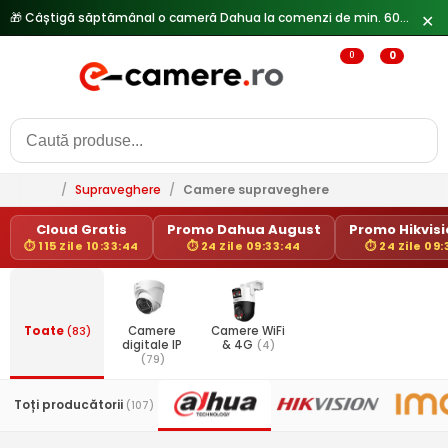
✕
🔥
Reduceri de pana la 25% doar in luna iulie → Vezi ofertele
0
0
/
Supraveghere
/
Camere supraveghere
Cloud Gratis
Promo Dahua August
Promo Hikvisio
⏱ 115 Zile 10:33:44
⏱ 24 Zile 09:33:44
⏱ 24 Zile 09:
Toate
(83)
Camere
Camere WiFi
digitale IP
& 4G
(4)
(79)
Toți producătorii
(107)