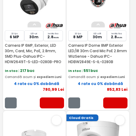
20 fps
LED-uri
lentila fixa
20 fps
LED si IR
lentila fixa
6 MP
30m
2.8
8 MP
30m
2.8
mm
mm
Camera IP 6MP, Exterior, LED
Camera IP Dome 8MP Exterior
30m, Card, Mic, PoE, 2.8mm,
LED/IR 30m Card Mic PoE 2.8mm
SMD Plus-Dahua IPC-
WizSense - Dahua IPC-
HDW2649T-S-LED-0280B-PRO
HDBW2849E-S-IL-0280B
In stoc
: 217 buc
In stoc
: 551 buc
Comandă acum și
expediem Luni
Comandă acum și
expediem Luni
4 rate cu 0% dobândă
4 rate cu 0% dobândă
780
,99
Lei
852
,83
Lei
Cloud Gratis