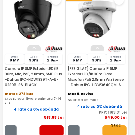
20 fps
LED si IR
lentila fixa
25 fps
LED si IR
lentila fixa
8 MP
30m
2.8
6 MP
30m
2.8
mm
mm
Camera IP 8MP Exterior LED/IR
[RESIGILAT] Camera IP 6MP
30m, Mic, PoE, 2.8mm, SMD Plus
Exterior LED/IR 30m Card
-Dahua IPC-HDW1839T-A-IL-
Microfon PoE 2.8mm WizSense
0280B-S6-BLACK
- Dahua IPC-HDW3649QM-S-
IL-0280B-RMA
In stoc: 278 buc
Stoc 0. Revine.
Stoc Europa · livrare estimata 7-14
Nu exista estimare.
zile
4 rate cu 0% dobândă
4 rate cu 0% dobândă
PRP:
1163
,31
Lei
518
,88
Lei
549
,00
Lei
Stoc