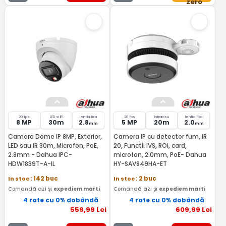
zero
20 fps
LED si IR
lentila fixa
20 fps
Infrarosu
lentila fixa
8 MP
30m
2.8
5 MP
20m
2.0
mm
mm
Camera Dome IP 8MP, Exterior,
Camera IP cu detector fum, IR
LED sau IR 30m, Microfon, PoE,
20, Functii IVS, ROI, card,
2.8mm - Dahua IPC-
microfon, 2.0mm, PoE- Dahua
HDW1839T-A-IL
HY-SAV849HA-ET
In stoc
: 142 buc
In stoc
: 2 buc
Comandă azi și
expediem marti
Comandă azi și
expediem marti
4 rate cu 0% dobândă
4 rate cu 0% dobândă
559
,99
Lei
609
,99
Lei