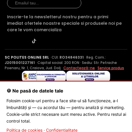
Inscrie-te la newsletterul nostru pentru a primi
imediat ofertele noastre speciale si produsele noi pe
care le vom comercializa
SC POLITES ONLINE SRL
· CUI:
RO34846331
· Reg. Com.:
J2015001227161
· Capital social: 200 RON · Sediu: Str. Petrache
Poenaru, Nr. 1, Craiova, Jud. Dolj ·
Contactează-ne
·
Service produs
© 2026 SC POLITES ONLINE SRL
🍪 Ne pasă de datele tale
Folosim cookie-uri pentru a face site-ul să funcționeze, a-l
îmbunătăți și — cu acordul tău — pentru analiză și marketing.
Cookie-urile strict necesare sunt mereu active. Pentru restul ai
control total.
Politica de cookies
·
Confidențialitate