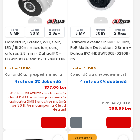
25 fps
LED si IR
lentila fixa
20 fps
Infrarosu
lentila fixa
5 MP
30m
2.8
5 MP
30m
2.8
mm
mm
Camera IP, Exterior, WiFi, 5MP,
Camera exterior IP 5MP, IR 30m,
LED / IR 30m, microfon, card,
PoE, Motion Detection, 2,8mm -
difuzor, 2.8 mm - Dahua IPC-
Dahua IPC-HDBW1530E-0280B-
HDW1539DA-SW-PV-0280B-EUR
S6
In stoc
: 1 buc
In stoc
: 1 buc
Comandă azi și
expediem marti
Comandă azi și
expediem marti
4 rate cu 0% dobândă
4 rate cu 0% dobândă
377
,00
Lei
🎁 6 luni GRATUITE de stocare în
cloud DMSS — adaugi camera în
aplicația DMSS și activezi până
PRP:
437
,00
Lei
pe 30.11.
Vezi campania
Cloud
399
,99
Lei
Gratis
!
Stoc zero