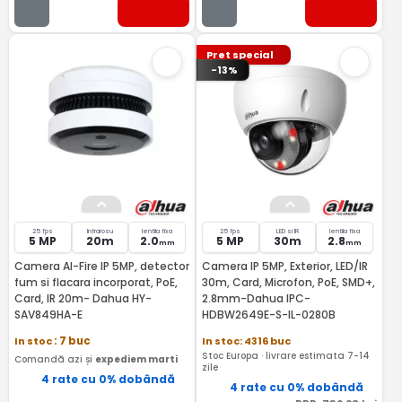
Pret special
-13%
25 fps
Infrarosu
lentila fixa
25 fps
LED si IR
lentila fixa
5 MP
20m
2.0
5 MP
30m
2.8
mm
mm
Camera AI-Fire IP 5MP, detector
Camera IP 5MP, Exterior, LED/IR
fum si flacara incorporat, PoE,
30m, Card, Microfon, PoE, SMD+,
Card, IR 20m- Dahua HY-
2.8mm-Dahua IPC-
SAV849HA-E
HDBW2649E-S-IL-0280B
In stoc
: 7 buc
In stoc: 4316 buc
Stoc Europa · livrare estimata 7-14
Comandă azi și
expediem marti
zile
4 rate cu 0% dobândă
4 rate cu 0% dobândă