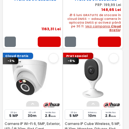
PRP:
199
,99
Lei
148
,65
Lei
🎁 6 luni GRATUITE de stocare în
cloud DMSS — adaugi camera în
aplicația DMSS și activezi până
pe 30.11.
Vezi campania
Cloud
1163
,31
Lei
Gratis
!
Cloud Gratis
Pret special
-3%
-8%
25 fps
LED si IR
lentila fixa
25 fps
Infrarosu
lentila fixa
5 MP
30m
2.8
5 MP
10m
2.8
mm
mm
Camera IP Wi-Fi 6, 5MP, Exterior,
Camera IP Cube Wireless, 5 MP,
LED / IR 30m, Slot Card,
IR 10m, Microfon, Difuzor, Slot