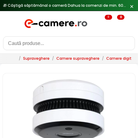
🎁 Câștigă săptămânal o cameră Dahua la comenzi de min. 600 lei —
✕
0
0
/
Supraveghere
/
Camere supraveghere
/
Camere digitale 