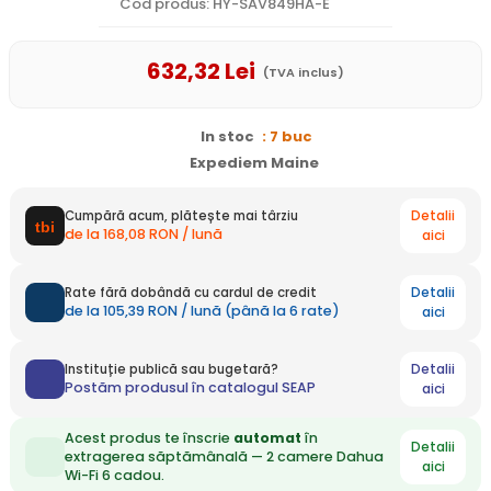
Cod produs: HY-SAV849HA-E
632
,32
Lei
(TVA inclus)
In stoc
: 7 buc
Expediem Maine
Detalii
Cumpără acum, plătește mai târziu
de la 168,08 RON / lună
aici
Detalii
Rate fără dobândă cu cardul de credit
de la 105,39 RON / lună (până la 6 rate)
aici
Detalii
Instituție publică sau bugetară?
Postăm produsul în catalogul SEAP
aici
Acest produs te înscrie
automat
în
Detalii
extragerea săptămânală — 2 camere Dahua
aici
Wi-Fi 6 cadou.