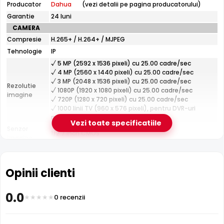
Producator
Dahua
(vezi detalii pe pagina producatorului)
HY-
SAV849HA-
Garantie
24 luni
E
e-Camere.ro recomanda acest produs pentru:
CAMERA
supravegherea copiilor sau varstnicilor, cu convorbire
Compresie
H.265+ / H.264+ / MJPEG
in ambele sensuri; instalari profesionale cu cablare
Tehnologie
IP
UTP structurata.
√ 5 MP (2592 x 1536 pixeli) cu 25.00 cadre/sec
√ 4 MP (2560 x 1440 pixeli) cu 25.00 cadre/sec
√ 3 MP (2048 x 1536 pixeli) cu 25.00 cadre/sec
Rezolutie
√ 1080P (1920 x 1080 pixeli) cu 25.00 cadre/sec
imagine
√ 720P (1280 x 720 pixeli) cu 25.00 cadre/sec
√ 1000 linii TV (960 x 576 pixeli), pentru DVR-uri
model vechi
Vezi toate specificatiile
Senzor
1/2.7 inch CMOS
imagine
Fixa
Infrarosu 20m
Lentila
Distanta focala: 2.0 mm(144.0°)
Dahua HY-SAV849HA-E dispune de iluminare infrarosu cu
Opinii clienti
Pana la 20 metri (pentru vizualizarea pe timpul
Infrarosu
raza de actiune de pana la
20 metri
, oferind vizibilitate
noptii)
clara pe intuneric total. LED-urile IR sunt invizibile ochiului
CARCASA
0.0
0 recenzii
uman si nu deranjeaza.
Format
Dome
Protectie
Interior