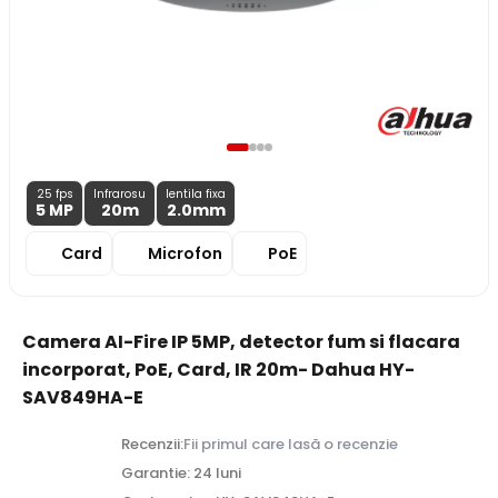
25 fps
Infrarosu
lentila fixa
5 MP
20m
2.0
mm
Card
Microfon
PoE
Camera AI-Fire IP 5MP, detector fum si flacara
incorporat, PoE, Card, IR 20m- Dahua HY-
SAV849HA-E
Recenzii:
Fii primul care lasă o recenzie
Garantie: 24 luni