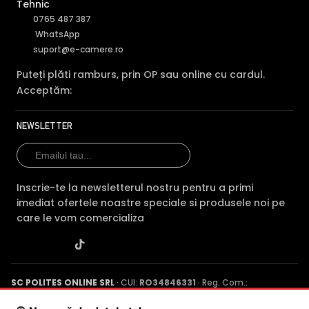
Tehnic
0765 487 387
WhatsApp
suport@e-camere.ro
Puteți plăti ramburs, prin OP sau online cu cardul.
Acceptăm:
NEWSLETTER
Inscrie-te la newsletterul nostru pentru a primi
imediat ofertele noastre speciale si produsele noi pe
BLC (Backlight Compensation)
care le vom comercializa
Functia BLC (compensarea luminii din spate) cu care este
dotata camera de supraveghere video DAHUA HY-
SAV849HA-E, permite ca obiectele aflate pe un fundal
foarte luminos, de exemplu, in dreptul unei ferestre sau a
SC POLITES ONLINE SRL
· CUI:
RO34846331
· Reg. Com.:
J2015001227161
· Capital social: 200 RON · Sediu: Str. Petrache
unei usi de acces, care in mod normal apar foarte
Poenaru, Nr. 1, Craiova, Jud. Dolj ·
Contactează-ne
·
Service produs