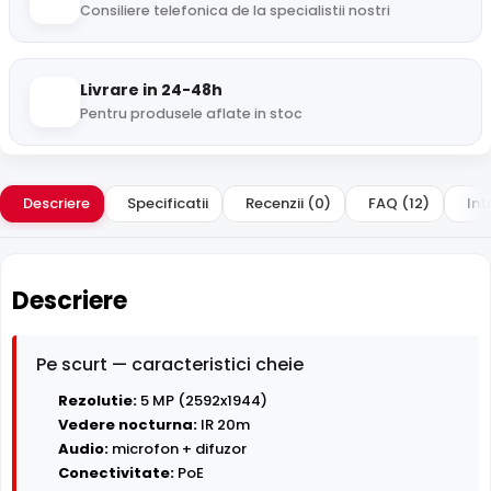
Consiliere telefonica de la specialistii nostri
Livrare in 24-48h
Pentru produsele aflate in stoc
Descriere
Specificatii
Recenzii (0)
FAQ (12)
Int
Descriere
Pe scurt — caracteristici cheie
Rezolutie:
5 MP (2592x1944)
Vedere nocturna:
IR 20m
Audio:
microfon + difuzor
Conectivitate:
PoE