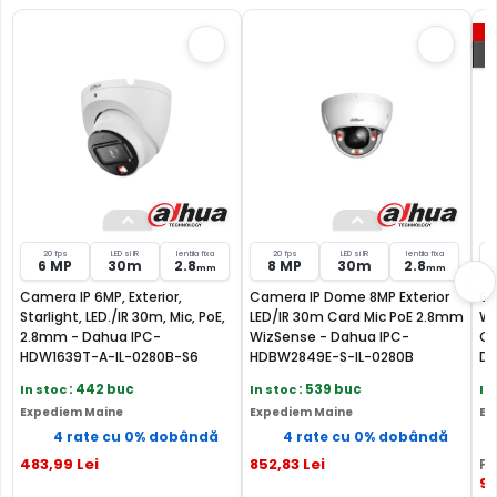
microfon, asigurand si supravegherea audio de la
distanta.
P
INTRARI ALARMA
Cele 2 intrari de alarma cu care este dotata camera, pot
fi folosite pentru conectarea unor relee externe
(detectori prezenta, contacte magnetice, etc), ce pot
actiona mutarea camerei in anumite preseturi, activarea
inregistrarii , activarea unei iesiri de alarma sau multe
altele.
20 fps
LED si IR
lentila fixa
20 fps
LED si IR
lentila fixa
6 MP
30m
2.8
8 MP
30m
2.8
mm
mm
Camera IP 6MP, Exterior,
Camera IP Dome 8MP Exterior
Ca
Starlight, LED./IR 30m, Mic, PoE,
LED/IR 30m Card Mic PoE 2.8mm
Wi
2.8mm - Dahua IPC-
WizSense - Dahua IPC-
Ca
HDW1639T-A-IL-0280B-S6
HDBW2849E-S-IL-0280B
Da
IL
In stoc
: 442 buc
In stoc
: 539 buc
In
Expediem Maine
Expediem Maine
Ex
4 rate cu 0% dobândă
4 rate cu 0% dobândă
483
,99
Lei
852
,83
Lei
PR
91