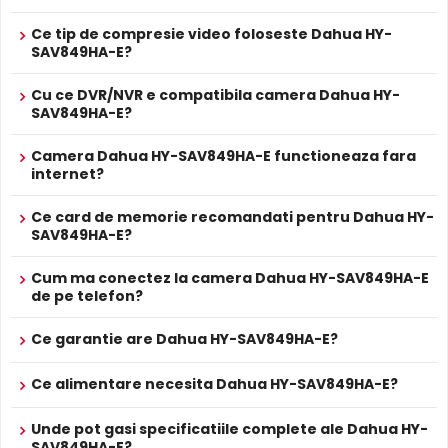
în care atât alarmă de incendiu, cât și supraveghere
video sunt necesare, cum ar fi:
Ce tip de compresie video foloseste Dahua HY-
·Magazine
SAV849HA-E?
·Stații de transmitere nesupravegheate
·Camere de distribuție a energiei fără echipaj
Alte functii
Cu ce DVR/NVR e compatibila camera Dahua HY-
·Zone ATM
SAV849HA-E?
·Biblioteci
·Camere de gunoi
Monitorizare inteligentă: detectarea flăcării,
Camera Dahua HY-SAV849HA-E functioneaza fara
detectarea în afara serviciului, detectarea apelurilor
internet?
și detectarea utilizării telefonului.
ALIMENTARE
Ce card de memorie recomandati pentru Dahua HY-
12V DC / PoE / 4.9 W
SAV849HA-E?
Alimentare
Sursa de alimentare NU este inclusa
Da
Cum ma conectez la camera Dahua HY-SAV849HA-E
Alimentare
BLC (Compensare Lumina)
Se poate alimenta printr-un singur cablu UTP/FTP din
de pe telefon?
POE
NVR sau Switch POE
Functia
BLC
(Backlight Compensation) cu care este
PROSPECT PRODUCATOR
dotata camera Dahua HY-SAV849HA-E, permite ca
Ce garantie are Dahua HY-SAV849HA-E?
Prospect
obiectele aflate pe un fundal foarte luminos (de exemplu,
Dahua HY-SAV849HA-E
tehnic
in dreptul unei ferestre sau a unei usi de acces) sa fie
Ce alimentare necesita Dahua HY-SAV849HA-E?
vizibile.
* Specificatiile tehnice ale produsului Dahua HY-SAV849HA-E au caracter
Unde pot gasi specificatiile complete ale Dahua HY-
informativ.
SAV849HA-E?