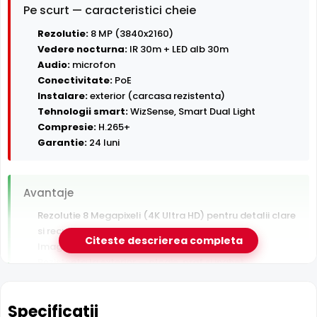
Pe scurt — caracteristici cheie
Rezolutie:
8 MP (3840x2160)
Vedere nocturna:
IR 30m + LED alb 30m
Audio:
microfon
Conectivitate:
PoE
Instalare:
exterior (carcasa rezistenta)
Tehnologii smart:
WizSense, Smart Dual Light
Compresie:
H.265+
Garantie:
24 luni
Avantaje
Rezolutie 8 Megapixeli (4K Ultra HD) pentru detalii clare
si recunoastere persoane
Citeste descrierea completa
Imagine color pe timp de noapte pana la 30 m
Rezistenta la exterior — ploaie, praf si inghet
Alimentare PoE — un singur cablu pentru date si curent
Detectie AI om/vehicul (WizSense) — filtreaza alarmele
Specificatii
false