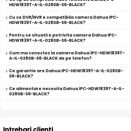
HDW1839T-A-IL-0280B-S6-BLACK?
Cu ce DVR/NVR e compatibila camera Dahua IPC-
HDW1839T-A-IL-0280B-S6-BLACK?
Pentru ce situatii e potrivita camera Dahua IPC-
HDW1839T-A-IL-0280B-S6-BLACK?
Infrarosu Inteligent (Smart IR)
Cum ma conectez la camera Dahua IPC-HDW1839T-
Dahua IPC-HDW1839T-A-IL-0280B-S6-BLACK este dotata
A-IL-0280B-S6-BLACK de pe telefon?
cu functia
Infrarosu Inteligent
(Smart IR), ce regleaza
automat intensitatea iluminatorului in infrarosu in functie
Ce garantie are Dahua IPC-HDW1839T-A-IL-0280B-
de distanta obiectului, eliminand riscul de suprasaturare
S6-BLACK?
a imaginii la distante mici.
Ce alimentare necesita Dahua IPC-HDW1839T-A-IL-
0280B-S6-BLACK?
Intrebari clienti