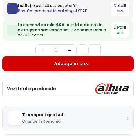
Detalii
Instituție publică sau bugetară?
Postăm produsul în catalogul SEAP
aici
La comenzi de min.
600 lei
intri automat în
Detalii
extragerea săptămânală — 2 camere Dahua
aici
Wi-Fi 6 cadou.
-
+
Adauga in cos
Vezi toate produsele
Transport gratuit
›
Oriunde in Romania