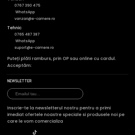
0767 390 475
WhatsApp
vanzari@e-camere.ro
Tehnic
0765 487 387
WhatsApp
Tehnologie revolutionara WizSense
suport@e-camere.ro
Puteți plăti ramburs, prin OP sau online cu cardul.
Acceptăm:
NEWSLETTER
Facand parte din
Seria WizSense, marca proprie Dahua
Inscrie-te la newsletterul nostru pentru a primi
Technology
, camera de supraveghere video IPC-
imediat ofertele noastre speciale si produsele noi pe
HDW1839T-A-IL-0280B-S6-BLACK, ofera functii, bazate pe
care le vom comercializa
Inteligenta Artificiala, extrem de utile.
WizSense este o gama completa de produse cu