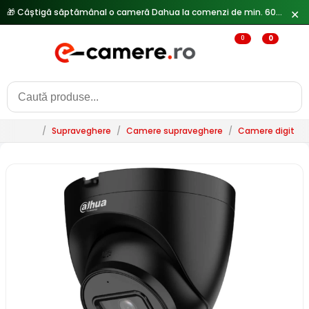
🎁 Câștigă săptămânal o cameră Dahua la comenzi de min. 600 lei —
✕
0
0
/
Supraveghere
/
Camere supraveghere
/
Camere digitale 