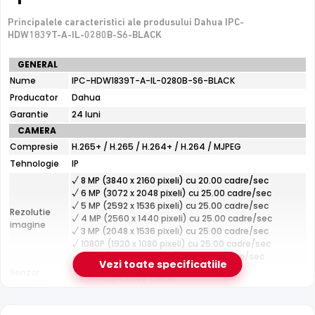
Garantie 24 luni si suport tehnic gratuit in romana
Principalele caracteristici ale produsului Dahua IPC-
HDW1839T-A-IL-0280B-S6-BLACK
De luat in calcul
Specificatii
GENERAL
Nu are slot de card — inregistrarea necesita un NVR sau
tehnice
Nume
server
IPC-HDW1839T-A-IL-0280B-S6-BLACK
Dahua
Producator
Dahua
IPC-
HDW1839T-
Garantie
24 luni
A-
e-Camere.ro recomanda acest produs pentru:
CAMERA
IL-
curtea si exteriorul casei; instalari profesionale cu
Compresie
H.265+ / H.265 / H.264+ / H.264 / MJPEG
0280B-
cablare UTP structurata.
S6-
Tehnologie
IP
BLACK
√ 8 MP (3840 x 2160 pixeli) cu 20.00 cadre/sec
√ 6 MP (3072 x 2048 pixeli) cu 25.00 cadre/sec
√ 5 MP (2592 x 1536 pixeli) cu 25.00 cadre/sec
Tehnologie Dahua WizSense
Rezolutie
√ 4 MP (2560 x 1440 pixeli) cu 25.00 cadre/sec
Echipat cu tehnologia
WizSense
de la Dahua, Dahua IPC-
imagine
√ 3 MP (2048 x 1536 pixeli) cu 25.00 cadre/sec
HDW1839T-A-IL-0280B-S6-BLACK ofera detectie
√ 1080P (1920 x 1080 pixeli) cu 25.00 cadre/sec
inteligenta ce diferentiaza oamenii si vehiculele de alte
√ 720P (1280 x 720 pixeli) cu 25.00 cadre/sec
Vezi toate specificatiile
miscari, reducand semnificativ alarmele false cauzate de
Senzor
1/2.7" Progressive CMOS
animale, ploaie sau frunze.
imagine
Fixa
Lentila
Distanta focala: 2.8 mm(110.0°)