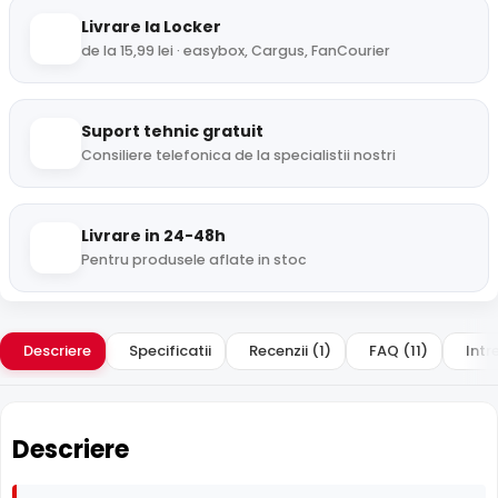
Livrare la Locker
de la 15,99 lei · easybox, Cargus, FanCourier
Suport tehnic gratuit
Consiliere telefonica de la specialistii nostri
Livrare in 24-48h
Pentru produsele aflate in stoc
Descriere
Specificatii
Recenzii (1)
FAQ (11)
Intr
Descriere