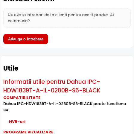
Nu exista intrebari de la clienti pentru acest produs. Ai
nelamuriri?
Adauga o intrebare
BLC (Compensare Lumina)
Functia
BLC
(Backlight Compensation) cu care este
dotata camera Dahua IPC-HDW1839T-A-IL-0280B-S6-
Utile
BLACK, permite ca obiectele aflate pe un fundal foarte
luminos (de exemplu, in dreptul unei ferestre sau a unei
Informatii utile pentru Dahua IPC-
usi de acces) sa fie vizibile.
HDW1839T-A-IL-0280B-S6-BLACK
COMPATIBILITATE
Microfon Incorporat
Dahua IPC-HDW1839T-A-IL-0280B-S6-BLACK poate functiona
Dahua IPC-HDW1839T-A-IL-0280B-S6-BLACK dispune de
cu:
microfon incorporat
care permite inregistrarea audio in
timp real. Sunetul se sincronizeaza cu imaginea video,
NVR-uri
utila pentru verificarea evenimentelor si conversatiilor din
PROGRAME VIZUALIZARE
zona monitorizata.