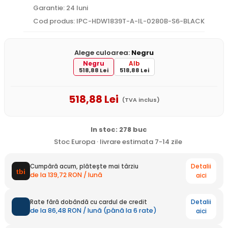
Garantie: 24 luni
Cod produs: IPC-HDW1839T-A-IL-0280B-S6-BLACK
Alege culoarea:
Negru
Negru
Alb
518,88 Lei
518,88 Lei
518
,88
Lei
(TVA inclus)
In stoc: 278 buc
Stoc Europa · livrare estimata 7-14 zile
Detalii
Cumpără acum, plătește mai târziu
de la 139,72 RON / lună
aici
Detalii
Rate fără dobândă cu cardul de credit
de la 86,48 RON / lună (până la 6 rate)
aici