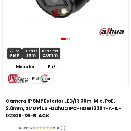
20 fps
LED si IR
lentila fixa
8 MP
30m
2.8
mm
Microfon
PoE
Camera IP 8MP Exterior LED/IR 30m, Mic, PoE,
2.8mm, SMD Plus -Dahua IPC-HDW1839T-A-IL-
0280B-S6-BLACK
Recenzii:
5.0
(1)