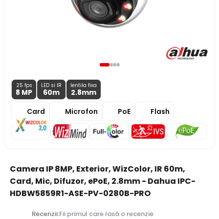
25 fps
LED si IR
lentila fixa
8 MP
60m
2.8
mm
Card
Microfon
PoE
Flash
Camera IP 8MP, Exterior, WizColor, IR 60m,
Card, Mic, Difuzor, ePoE, 2.8mm - Dahua IPC-
HDBW5859R1-ASE-PV-0280B-PRO
Recenzii:
Fii primul care lasă o recenzie