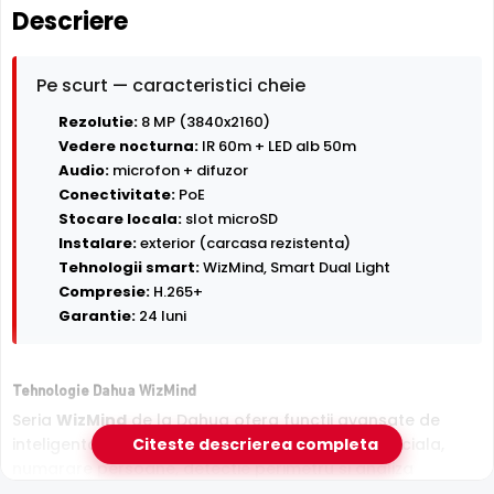
Descriere
Pe scurt — caracteristici cheie
Rezolutie:
8 MP (3840x2160)
Vedere nocturna:
IR 60m + LED alb 50m
Audio:
microfon + difuzor
Conectivitate:
PoE
Stocare locala:
slot microSD
Instalare:
exterior (carcasa rezistenta)
Tehnologii smart:
WizMind, Smart Dual Light
Compresie:
H.265+
Garantie:
24 luni
Tehnologie Dahua WizMind
Seria
WizMind
de la Dahua ofera functii avansate de
inteligenta artificiala, incluzand recunoastere faciala,
Citeste descrierea completa
numarare persoane, detectie perimetru si analiza
comportamentala, ideala pentru aplicatii profesionale.