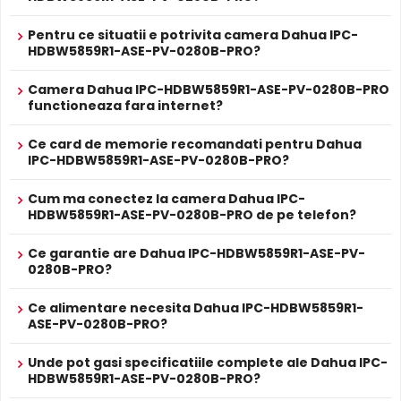
camerei Dahua IPC-HDBW5859R1-ASE-PV-0280B-PRO,
compenseaza atat imaginea din prim plan, cat si
Pentru ce situatii e potrivita camera Dahua IPC-
imaginea de fundal, in zone cu contrast puternic de
HDBW5859R1-ASE-PV-0280B-PRO?
iluminare, oferind detalii clare pe intreaga scena.
Camera Dahua IPC-HDBW5859R1-ASE-PV-0280B-PRO
functioneaza fara internet?
Ce card de memorie recomandati pentru Dahua
IPC-HDBW5859R1-ASE-PV-0280B-PRO?
Cum ma conectez la camera Dahua IPC-
HDBW5859R1-ASE-PV-0280B-PRO de pe telefon?
Ce garantie are Dahua IPC-HDBW5859R1-ASE-PV-
0280B-PRO?
Ce alimentare necesita Dahua IPC-HDBW5859R1-
ASE-PV-0280B-PRO?
Difuzor Incorporat
Unde pot gasi specificatiile complete ale Dahua IPC-
Cu difuzor incorporat, Dahua IPC-HDBW5859R1-ASE-PV-
HDBW5859R1-ASE-PV-0280B-PRO?
0280B-PRO permite comunicare bidirectionala: puteti