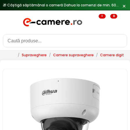
🎁 Câștigă săptămânal o cameră Dahua la comenzi de min. 600 lei —
✕
0
0
/
Supraveghere
/
Camere supraveghere
/
Camere digitale 