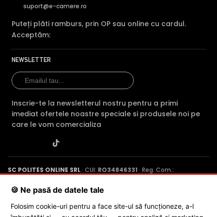
suport@e-camere.ro
Puteți plăti ramburs, prin OP sau online cu cardul.
Acceptăm:
NEWSLETTER
LENTILA FIXA
Camera DAHUA IPC-HDBW5859R1-ASE-PV-0280B-PRO
Inscrie-te la newsletterul nostru pentru a primi
are o lentila ce ofera un unghi fix de vizualizare, ce nu
imediat ofertele noastre speciale si produsele noi pe
poate fi reglat in momentul instalarii acesteia, fiind
care le vom comercializa
pretabila in supravegherea generala a zonelor. Distanta
focala este de 2.8 mm, oferind un unghi orizontal de
109.0°.
SC POLITES ONLINE SRL
· CUI:
RO34846331
· Reg. Com.:
J2015001227161
· Capital social: 200 RON · Sediu: Str. Petrache
POE (Power Over Ethernet)
Poenaru, Nr. 1, Craiova, Jud. Dolj ·
Contactează-ne
·
Service produs
🍪 Ne pasă de datele tale
Puteti alimenta camera atat dintr-o sursa de alimentare,
insa aceasta ofera si functia de alimentare prin cablul de
Folosim cookie-uri pentru a face site-ul să funcționeze, a-l
retea (POE), ideala pentru folosirea impreuna cu un NVR