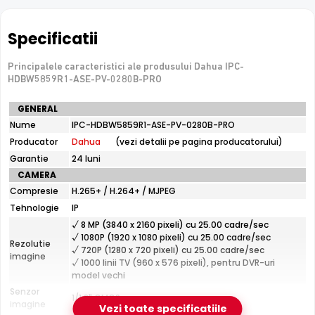
Specificatii
Smart Dual Light
Dahua IPC-HDBW5859R1-ASE-PV-0280B-PRO combina
infrarosu
Principalele caracteristici ale produsului Dahua IPC-
cu
lumina alba
: pe timp de noapte,
HDBW5859R1-ASE-PV-0280B-PRO
functioneaza in mod IR discret, iar cand detecteaza o
miscare, comuta automat pe lumina alba pentru imagini
Specificatii
GENERAL
color clare ale evenimentului.
tehnice
Nume
IPC-HDBW5859R1-ASE-PV-0280B-PRO
Dahua
Producator
Dahua
(vezi detalii pe pagina producatorului)
IPC-
WizColor - Noaptea devine zi in culori reale (AI-ISP)
HDBW5859R1-
Garantie
24 luni
Cu tehnologia
WizColor
de la Dahua (AI-ISP), Dahua IPC-
ASE-
CAMERA
PV-
HDBW5859R1-ASE-PV-0280B-PRO genereaza imagini color
Compresie
H.265+ / H.264+ / MJPEG
0280B-
de inalta fidelitate in conditii de lumina extrem de scazuta
PRO
Tehnologie
IP
— fara zgomot digital, fara dare pe obiectele in miscare
√ 8 MP (3840 x 2160 pixeli) cu 25.00 cadre/sec
(ghosting) si cu nevoie minima de lumina alba auxiliara.
√ 1080P (1920 x 1080 pixeli) cu 25.00 cadre/sec
Rezolutie
Culorile hainelor si masinilor raman exacte, probe de
√ 720P (1280 x 720 pixeli) cu 25.00 cadre/sec
imagine
necontestat.
Vezi ghidul complet WizColor →
√ 1000 linii TV (960 x 576 pixeli), pentru DVR-uri
model vechi
Senzor
1/1.8" CMOS
imagine
Vezi toate specificatiile