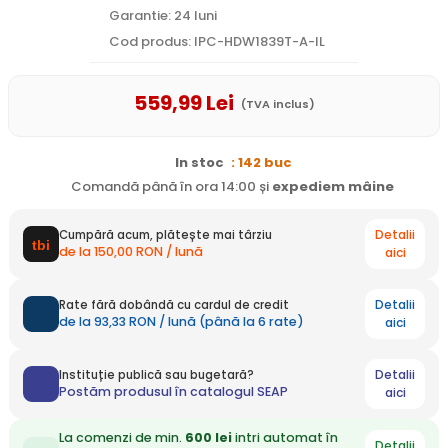
Garantie: 24 luni
Cod produs: IPC-HDW1839T-A-IL
559
,99
Lei
(TVA inclus)
In stoc
: 142 buc
Comandă până în ora 14:00 și
expediem
mâine
Detalii
Cumpără acum, plătește mai târziu
de la 150,00 RON / lună
aici
Detalii
Rate fără dobândă cu cardul de credit
de la 93,33 RON / lună (până la 6 rate)
aici
Detalii
Instituție publică sau bugetară?
Postăm produsul în catalogul SEAP
aici
La comenzi de min.
600 lei
intri automat în
Detalii