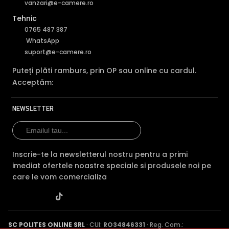
insa aceasta ofera si functia de alimentare prin cablul de
vanzari@e-camere.ro
retea (POE), ideala pentru folosirea impreuna cu un NVR
Tehnic
ce include un switch POE.
0765 487 387
WhatsApp
MICROFON INCLUS
suport@e-camere.ro
Puteti supraveghea atat video, dar si audio zona
acoperita de aceasta camera, fiind dotata cu un
Puteți plăti ramburs, prin OP sau online cu cardul.
microfon incorporat, ajutand la identificarea unor
Acceptăm:
zgomote suspecte, fara a fi nevoie sa va deplasati in
locatia respectiva, eliminand astfel un pericol destul de
NEWSLETTER
mare.
Inscrie-te la newsletterul nostru pentru a primi
imediat ofertele noastre speciale si produsele noi pe
care le vom comercializa
SC POLITES ONLINE SRL
· CUI:
RO34846331
· Reg. Com.: