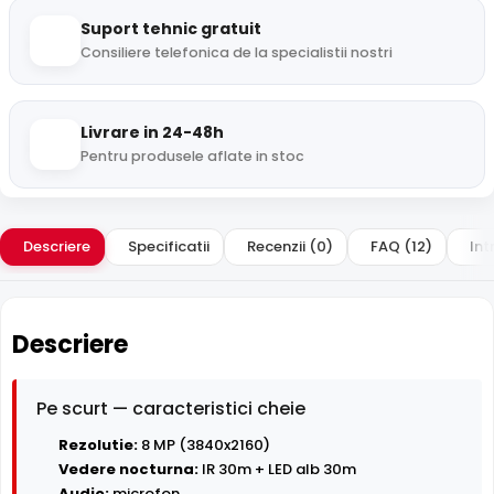
Suport tehnic gratuit
Consiliere telefonica de la specialistii nostri
Livrare in 24-48h
Pentru produsele aflate in stoc
Descriere
Specificatii
Recenzii (0)
FAQ (12)
Int
Descriere
Pe scurt — caracteristici cheie
Rezolutie:
8 MP (3840x2160)
Vedere nocturna:
IR 30m + LED alb 30m
Audio:
microfon