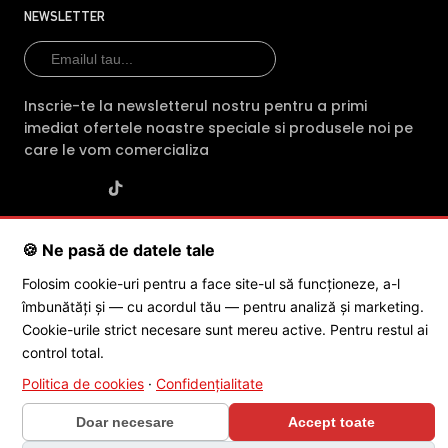
NEWSLETTER
Inscrie-te la newsletterul nostru pentru a primi
imediat ofertele noastre speciale si produsele noi pe
care le vom comercializa
SC POLITES ONLINE SRL
· CUI:
RO34846331
· Reg. Com.:
🍪 Ne pasă de datele tale
J2015001227161
· Capital social: 200 RON · Sediu: Str. Petrache
Poenaru, Nr. 1, Craiova, Jud. Dolj ·
Contactează-ne
·
Service produs
Folosim cookie-uri pentru a face site-ul să funcționeze, a-l
îmbunătăți și — cu acordul tău — pentru analiză și marketing.
Cookie-urile strict necesare sunt mereu active. Pentru restul ai
© 2026 SC POLITES ONLINE SRL
control total.
Politica de cookies
·
Confidențialitate
Doar necesare
Accept toate