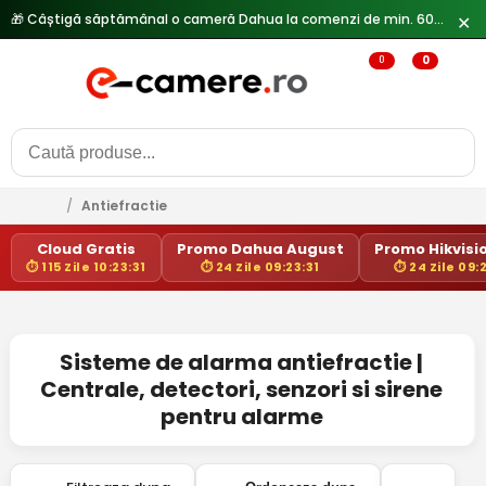
🎁 Câștigă săptămânal o cameră Dahua la comenzi de min. 600 lei —
✕
0
0
/
Antiefractie
Cloud Gratis
Promo Dahua August
Promo Hikvisio
⏱ 115 Zile 10:23:31
⏱ 24 Zile 09:23:31
⏱ 24 Zile 09:
Sisteme de alarma antiefractie |
Centrale, detectori, senzori si sirene
pentru alarme