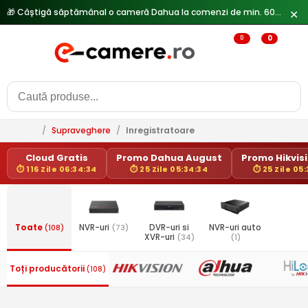
✕
0
0
/
Supraveghere
/
Inregistratoare
Cloud Gratis
Promo Dahua August
Promo Hikvisi
⏱ 116 Zile 06:34:34
⏱ 25 Zile 05:34:34
⏱ 25 Zile 05
Toate
(108)
NVR-uri
(73)
DVR-uri si
NVR-uri auto
XVR-uri
(34)
(1)
Toți producătorii
(108)