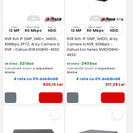
maxim
latime banda
max 1 x
maxim
latime banda
max 1 x
12 MP
80 Mbps
HDD
12 MP
80 Mbps
HDD
NVR 8ch IP 12MP, SMD+, 1xHDD,
NVR 8ch. IP 12MP, 1xHDD, AI by
80Mbps, EPTZ, AI by Camera si
Camera si NVR, 80Mbps -
NVR - Dahua NVR4108HS-4KS3
Dahua Eco Series NVR2108HS-
4KS3
In stoc
: 321 buc
In stoc
: 243 buc
Comandă acum și
expediem
Comandă acum și
expediem
Maine
Maine
4 rate cu 0% dobândă
4 rate cu 0% dobândă
530
,13
Lei
317
,26
Lei