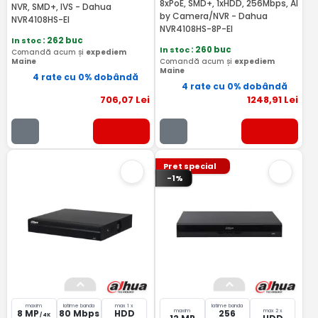
8xPoE, SMD+, 1xHDD, 256Mbps, AI
NVR, SMD+, IVS - Dahua
by Camera/NVR - Dahua
NVR4108HS-EI
NVR4108HS-8P-EI
In stoc
: 262 buc
In stoc
: 260 buc
Comandă acum și
expediem
Maine
Comandă acum și
expediem
Maine
4 rate cu 0% dobândă
4 rate cu 0% dobândă
706
,07
Lei
1248
,91
Lei
Pret special
-1%
maxim
latime banda
max 1 x
latime banda
maxim
max 2 x
8 MP
80 Mbps
HDD
256
/ 4K