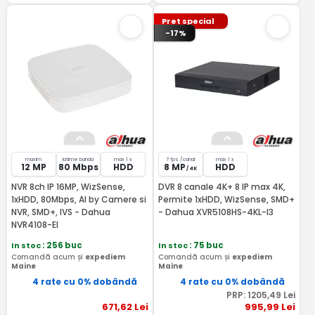
Pret special
-17%
maxim
latime banda
max 1 x
7 fps /canal
max 1 x
12 MP
80 Mbps
HDD
8 MP
HDD
/ 4K
NVR 8ch IP 16MP, WizSense,
DVR 8 canale 4K+ 8 IP max 4K,
1xHDD, 80Mbps, AI by Camere si
Permite 1xHDD, WizSense, SMD+
NVR, SMD+, IVS - Dahua
- Dahua XVR5108HS-4KL-I3
NVR4108-EI
In stoc
: 256 buc
In stoc
: 75 buc
Comandă acum și
expediem
Comandă acum și
expediem
Maine
Maine
4 rate cu 0% dobândă
4 rate cu 0% dobândă
PRP:
1205
,49
Lei
671
,62
Lei
995
,99
Lei