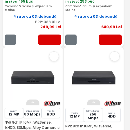
In stoc
: 155 buc
In stoc
: 253 buc
Comandă acum și
expediem
Comandă acum și
expediem
Maine
Maine
4 rate cu 0% dobândă
4 rate cu 0% dobândă
PRP:
388
,01
Lei
249
,99
Lei
680
,99
Lei
maxim
latime banda
max 1 x
latime banda
maxim
max 1 x
12 MP
80 Mbps
HDD
256
12 MP
HDD
Mbps
NVR 8ch IP 16MP, WizSense,
NVR 8ch IP 16MP, WizSense,
1xHDD, 80Mbps, AI by Camere si