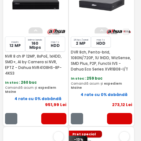
latime banda
25 fps /canal
max 1 x
maxim
max 1 x
160
2 MP
HDD
12 MP
HDD
Mbps
DVR 8ch, Penta-brid,
NVR 8 ch IP 12MP, 8xPoE, 1xHDD,
1080N/720P, 1U 1HDD, WizSense,
SMD+, AI by Camera si NVR,
SMD Plus, P2P, Functii IVS -
EPTZ - Dahua NVR4108HS-8P-
Dahua Eco Series XVR1B08-I/T
4KS3
In stoc
: 259 buc
In stoc
: 260 buc
Comandă acum și
expediem
Comandă acum și
expediem
Maine
Maine
4 rate cu 0% dobândă
4 rate cu 0% dobândă
951
,99
Lei
273
,12
Lei
Pret special
-13%