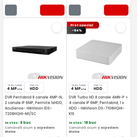
Pret special
-64%
15 fps /canal
max 2 x
15 fps /canal
max 1 x
4 MP
HDD
4 MP
HDD
Lite
Lite
DVR Pentabrid 8 canale 4MP-N,
DVR Turbo HD 8 canale 4MN-P +
2 canale IP 6MP, Permite 1xHDD,
4 canale IP 6MP, Pentabrid, 1 x
AcuSense- HikVision IDS-
HDD - HikVision DS-7108HQHI-
7208HQHI-M1/SC
K1S
In stoc
: 6 buc
In stoc
: 18 buc
Comandă acum și
expediem
Comandă acum și
expediem
Maine
Maine