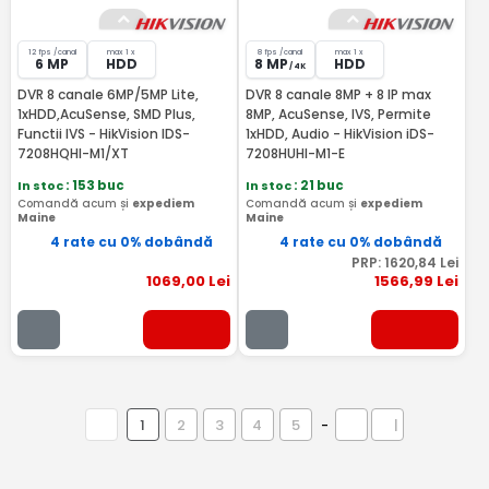
12 fps /canal
max 1 x
8 fps /canal
max 1 x
6 MP
HDD
8 MP
HDD
/ 4K
DVR 8 canale 6MP/5MP Lite,
DVR 8 canale 8MP + 8 IP max
1xHDD,AcuSense, SMD Plus,
8MP, AcuSense, IVS, Permite
Functii IVS - HikVision IDS-
1xHDD, Audio - HikVision iDS-
7208HQHI-M1/XT
7208HUHI-M1-E
In stoc
: 153 buc
In stoc
: 21 buc
Comandă acum și
expediem
Comandă acum și
expediem
Maine
Maine
4 rate cu 0% dobândă
4 rate cu 0% dobândă
PRP:
1620
,84
Lei
1069
,00
Lei
1566
,99
Lei
1
2
3
4
5
-
|