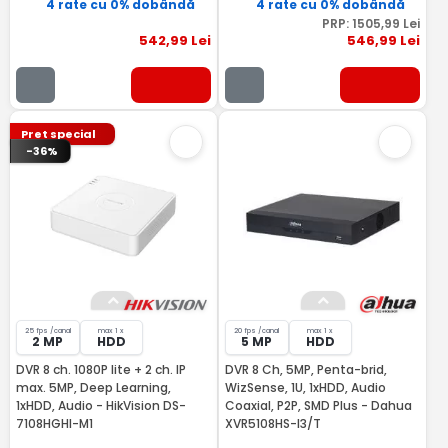
4 rate cu 0% dobândă
4 rate cu 0% dobândă
PRP:
1505
,99
Lei
542
,99
Lei
546
,99
Lei
Pret special
-36%
25 fps /canal
max 1 x
20 fps /canal
max 1 x
2 MP
HDD
5 MP
HDD
DVR 8 ch. 1080P lite + 2 ch. IP
DVR 8 Ch, 5MP, Penta-brid,
max. 5MP, Deep Learning,
WizSense, 1U, 1xHDD, Audio
1xHDD, Audio - HikVision DS-
Coaxial, P2P, SMD Plus - Dahua
7108HGHI-M1
XVR5108HS-I3/T