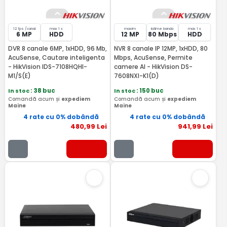
12 fps /canal
max 1 x
maxim
latime banda
max 1 x
6 MP
HDD
12 MP
80 Mbps
HDD
DVR 8 canale 6MP, 1xHDD, 96 Mb,
NVR 8 canale IP 12MP, 1xHDD, 80
AcuSense, Cautare inteligenta
Mbps, AcuSense, Permite
- HikVision IDS-7108HQHI-
camere AI - HikVision DS-
M1/S(E)
7608NXI-K1(D)
In stoc
: 38 buc
In stoc
: 150 buc
Comandă acum și
expediem
Comandă acum și
expediem
Maine
Maine
4 rate cu 0% dobândă
4 rate cu 0% dobândă
480
,99
Lei
941
,99
Lei