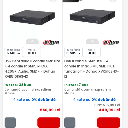
15 fps /canal
max 1 x
10 fps /canal
max 1 x
5 MP
HDD
5 MP
HDD
Lite
Lite
DVR Pentabrid 8 canale 5MP Lite
DVR 8 canale 5MP Lite + 4
+ 4 canale IP 6MP, 1xHDD,
canale IP max 6 MP, SMD Plus,
H.265+, Audio, SMD+ - Dahua
functii IoT - Dahua XVR5108HS-
XVR5108HS-I3
I2
In stoc
: 38 buc
In stoc
: 7 buc
Comandă acum și
expediem
Comandă acum și
expediem
Maine
Maine
4 rate cu 0% dobândă
4 rate cu 0% dobândă
PRP:
515
,99
Lei
680
,99
Lei
449
,99
Lei