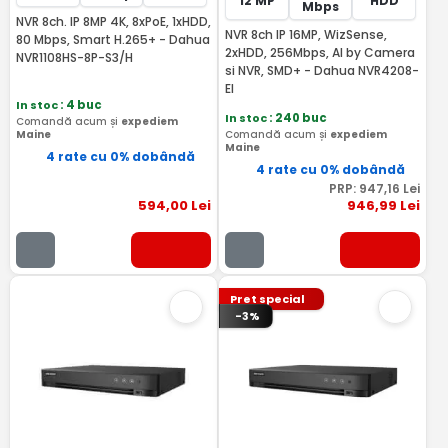
12 MP
HDD
Mbps
NVR 8ch. IP 8MP 4K, 8xPoE, 1xHDD,
NVR 8ch IP 16MP, WizSense,
80 Mbps, Smart H.265+ - Dahua
2xHDD, 256Mbps, AI by Camera
NVR1108HS-8P-S3/H
si NVR, SMD+ - Dahua NVR4208-
EI
In stoc
: 4 buc
In stoc
: 240 buc
Comandă acum și
expediem
Maine
Comandă acum și
expediem
Maine
4 rate cu 0% dobândă
4 rate cu 0% dobândă
PRP:
947
,16
Lei
594
,00
Lei
946
,99
Lei
Pret special
-3%