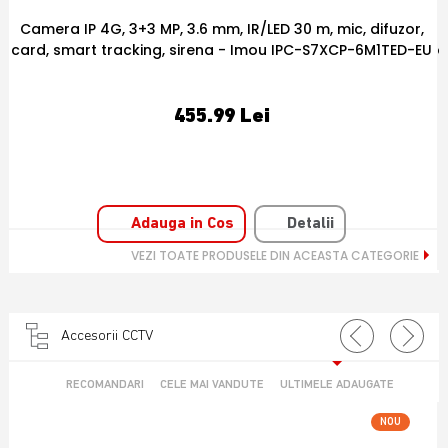
Camera IP PT WiFi, 6 MP, 3.6 mm, IR 15 m, microfon si
U
difuzor, smart tracking, card - Imou IPC-S2XEP-6M0S-IMOU
202.52 Lei
Adauga in Cos
Detalii
VEZI TOATE PRODUSELE DIN ACEASTA CATEGORIE
Accesorii CCTV
RECOMANDARI
CELE MAI VANDUTE
ULTIMELE ADAUGATE
NOU
OFERTA