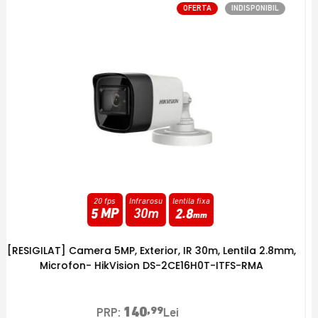
OFERTA
INDISPONIBIL
25 fps
Infrarosu
varifocala
2 MP
40m
2.7
-
13.5
[RESIGILAT] Camera 2MP varifocala, IR 40m, 2,7mm-
13,5mm - HikVision DS-2CE19D0T-VFIT3F-RMA
248
,99
PRP:
Lei