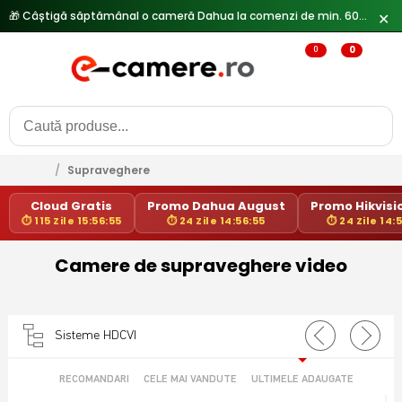
🎁 Câștigă săptămânal o cameră Dahua la comenzi de min. 600 lei —
✕
0
0
/
Supraveghere
Cloud Gratis
Promo Dahua August
Promo Hikvisio
⏱ 115 Zile 15:56:55
⏱ 24 Zile 14:56:55
⏱ 24 Zile 14:
Camere de supraveghere video
Sisteme HDCVI
RECOMANDARI
CELE MAI VANDUTE
ULTIMELE ADAUGATE