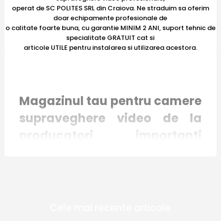
operat de SC POLITES SRL din Craiova. Ne straduim sa oferim
doar echipamente profesionale de
o calitate foarte buna, cu garantie MINIM 2 ANI, suport tehnic de
specialitate GRATUIT cat si
articole UTILE pentru instalarea si utilizarea acestora.
Magazinul tau pentru camere
supraveghere video de la
producatori importanti
recunoscuti international
Magazinul online E-Camere.ro mizeaza pe
Cele mai recente articole
inovatie si responsabilitate. Toate produsele