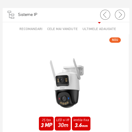
Sisteme IP
RECOMANDARI
CELE MAI VANDUTE
ULTIMELE ADAUGATE
NOU
25 fps
Infrarosu
lentila fixa
6 MP
15m
3.6
mm