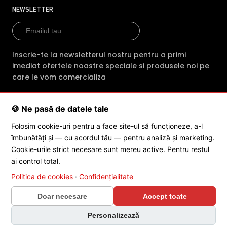
profesionalism fiecare comanda. Indiferent
NEWSLETTER
de produsul achizitionat, clientii primesc din
partea magazinului online intre 2 si 3 ani
garantie.
Inscrie-te la newsletterul nostru pentru a primi
imediat ofertele noastre speciale si produsele noi pe
E-Camere.ro ofera si consultanta tehnica
care le vom comercializa
gratuita (prin telefon sau e-mail) pentru
montarea sau mentenanta
🍪 Ne pasă de datele tale
echipamentelor cumparate
SC POLITES ONLINE SRL
· CUI:
RO34846331
· Reg. Com.:
Folosim cookie-uri pentru a face site-ul să funcționeze, a-l
J2015001227161
· Capital social: 200 RON · Sediu: Str. Petrache
Echipa de profesionisti ai magazinului E-
îmbunătăți și — cu acordul tău — pentru analiză și marketing.
Poenaru, Nr. 1, Craiova, Jud. Dolj ·
Contactează-ne
·
Service produs
camere.ro asigura in sprijinul cetatenilor
Cookie-urile strict necesare sunt mereu active. Pentru restul
servicii dedicate dezvoltarii si comercializarii
ai control total.
de camere de supraveghere profesionale,
Politica de cookies
·
Confidențialitate
© 2026 SC POLITES ONLINE SRL
adresandu-se in special directorilor de
Doar necesare
Accept toate
companii si antreprenorilor, dar si institutiilor
de stat, care urmaresc buna conduita
Personalizează
umana in campul muncii, dar si in timpul liber