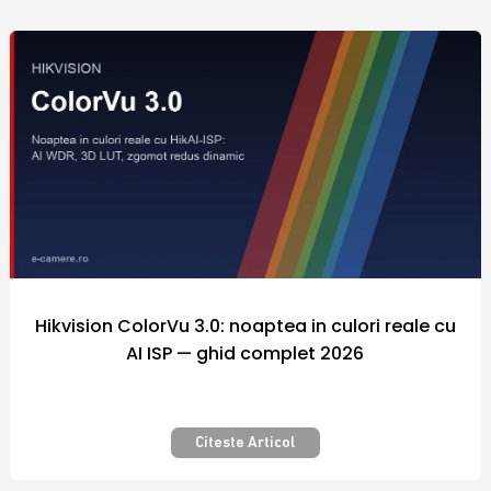
comercializate sunt fabricate de catre
producatori renumiti in industria
internationala a sistemelor de securitate, iar
preturile diferitelor modele de echipamente
si camere video supraveghere din portofoliul
firmei Polites Online Srl sunt adaptate la
puterea de cumparare a fiecarui client.
Nicaieri altundeva siguranta nu a costat atat
de putin! Securizarea bunurilor pe care le
detinem este importanta pentru fiecare
dintre noi.
Hikvision ColorVu 3.0: noaptea in culori reale cu
AI ISP — ghid complet 2026
Camera video supraveghere – Pentru
siguranta si confort – Calitate
premium
Citeste Articol