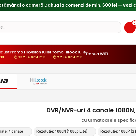
ptămânal o cameră Dahua la comenzi de min. 600 lei —
vezi 
0
ugust
Promo Hikvision Iulie
Promo Hilook Iulie
Dahua WiFi
:12
⏱ 23 Zile 07:47:12
⏱ 2 Zile 07:47:12
DVR/NVR-uri 4 canale 1080N
cu urmatoarele specificat
ale: 4 canale
Rezolutie: 1080N (1080p Lite)
Rezolutie: 1080P (2