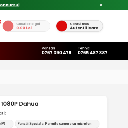
concursul
✕
Cosul este gol
Contul meu
0.00 Lei
Autentificare
Vanzari
Tehnic
0767 390 475
0765 487 387
, 1080P Dahua
ii:
 MP)
Functii Speciale: Permite camere cu microfon