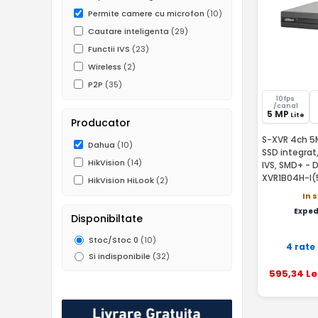
Permite camere cu microfon
(10)
Cautare inteligenta
(29)
Functii IVS
(23)
Wireless
(2)
P2P
(35)
10 fps
/canal
5 MP
Lite
Producator
S-XVR 4ch 5M
Dahua
(10)
SSD integrat
HikVision
(14)
IVS, SMD+ - 
XVR1B04H-I(
HikVision HiLook
(2)
In 
Exped
Disponibiltate
Stoc/Stoc 0
(10)
4 rate
Si indisponibile
(32)
595
,34
Le