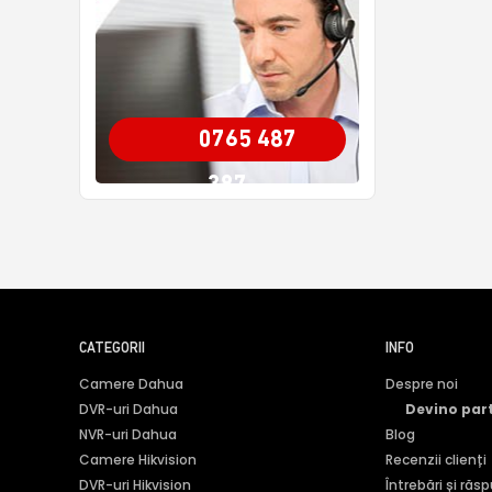
0765 487
387
CATEGORII
INFO
Camere Dahua
Despre noi
DVR-uri Dahua
Devino par
NVR-uri Dahua
Blog
Camere Hikvision
Recenzii clienți
DVR-uri Hikvision
Întrebări și răs