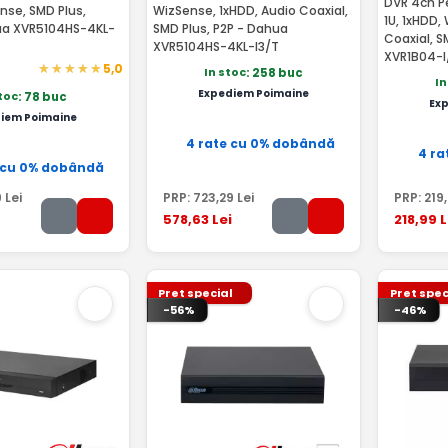
DVR 4ch P
nse, SMD Plus,
WizSense, 1xHDD, Audio Coaxial,
1U, 1xHDD,
ua XVR5104HS-4KL-
SMD Plus, P2P - Dahua
Coaxial, 
XVR5104HS-4KL-I3/T
XVR1B04-I
5,0
In stoc
: 258 buc
In
Expediem Poimaine
stoc
: 78 buc
Ex
iem Poimaine
4 rate cu 0% dobândă
4 ra
 cu 0% dobândă
9
Lei
PRP:
723
,29
Lei
PRP:
219
578
,63
Lei
218
,99
L
Pret special
Pret spec
-56%
-46%