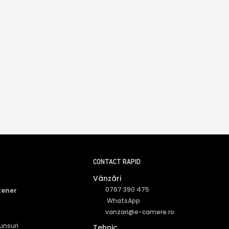
CONTACT RAPID
Vânzări
0767 390 475
tener
WhatsApp
vanzari@e-camere.ro
punsuri
Tehnic