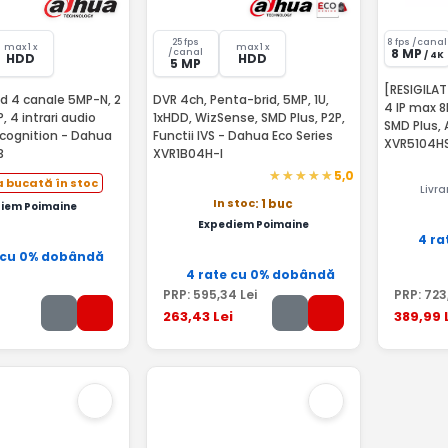
25 fps
8 fps /canal
max 1 x
max 1 x
8 MP
/canal
/ 4K
HDD
HDD
5 MP
[RESIGILAT
d 4 canale 5MP-N, 2
DVR 4ch, Penta-brid, 5MP, 1U,
4 IP max 8
, 4 intrari audio
1xHDD, WizSense, SMD Plus, P2P,
SMD Plus,
ecognition - Dahua
Functii IVS - Dahua Eco Series
XVR5104H
3
XVR1B04H-I
5,0
 bucată în stoc
Livr
In stoc
: 1 buc
iem Poimaine
Expediem Poimaine
4 ra
 cu 0% dobândă
4 rate cu 0% dobândă
PRP:
595
,34
Lei
PRP:
723
263
,43
Lei
389
,99