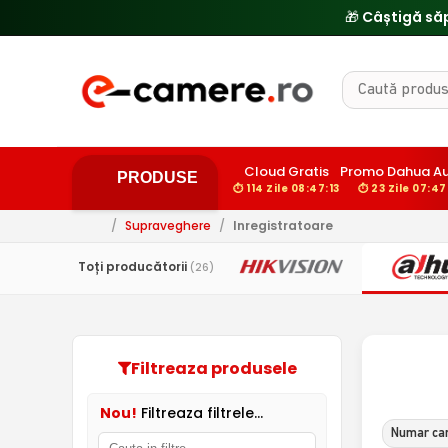
🎁 Câștigă să
Cloud Gratis
Promo Dahua A
PRODUSE
⏱ 114 Zile 08:47:12
⏱ 23 Zile 07:47
/
Supraveghere
/
Inregistratoare
Toți producătorii
(26)
Filtreaza produsele
Nou!
Filtreaza filtrele...
Numar can