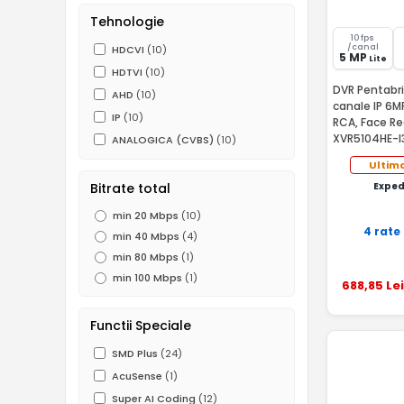
Tehnologie
10 fps
/canal
HDCVI
(10)
5 MP
Lite
HDTVI
(10)
DVR Pentabri
AHD
(10)
canale IP 6MP
IP
(10)
RCA, Face R
XVR5104HE-I
ANALOGICA (CVBS)
(10)
Ultima
Bitrate total
Exped
min 20 Mbps
(10)
4 rate
min 40 Mbps
(4)
min 80 Mbps
(1)
min 100 Mbps
(1)
688
,85
Lei
Functii Speciale
SMD Plus
(24)
AcuSense
(1)
Super AI Coding
(12)