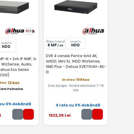
15 fps /canal
max 1 x
max 1 x
8 MP
HDD
/ 4K
HDD
DVR 4 canale Penta-brid 4K,
P-N + 2ch IP 6MP, 1x
1xHDD, Mini 1U, 1HDD WizSense,
, WizSense, Audio,
SMD Plus - Dahua XVR7104H-4K-
Dahua Eco Series
I3
512G)
In stoc: 109 buc
stoc
: 12 buc
Stoc Europa · livrare estimata 7-14
iem Poimaine
zile
 cu 0% dobândă
4 rate cu 0% dobândă
i
1322
,29
Lei