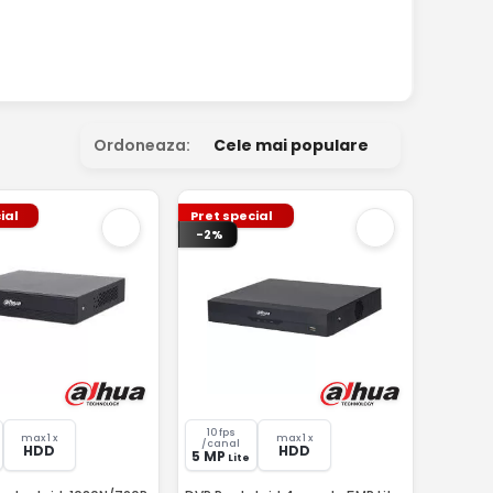
Ordoneaza:
Cele mai populare
ial
Pret special
-2%
10 fps
max 1 x
max 1 x
/canal
HDD
HDD
5 MP
Lite