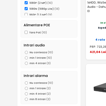
1xHDD, WizSe
1080P (2 MP)
(10)
Audio - Dah
1080N (1080p Lite)
(13)
I3
960P (1.3 MP)
(9)
720P (1MP)
(10)
In 
Alimentare POE
960H (0.5 MP)
(11)
Exped
fara PoE
(10)
4 rate
Intrari audio
PRP:
723
,2
421
,04
Lei
Nu conteaza
(10)
min 1 intrare
(10)
min 4 intrari
(3)
Intrari alarma
Nu conteaza
(10)
min 1 intrare
(2)
min 4 intrari
(2)
min 8 intrari
(2)