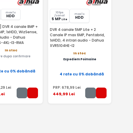
max 1 x
10 fps
max 1 x
HDD
/canal
HDD
5 MP
Lite
] DVR 4 canale 8MP +
DVR 4 canale 5MP Lite + 2
MP, 1xHDD, WizSense,
Canale IP max 6MP, Pentabrid,
 Audio - Dahua
1xHDD, 4 intrari audio - Dahua
S-4KL-I3-RMA
XVR5104HE-I2
In stoc
In stoc
are dupa confirmare
Expediem Poimaine
te cu 0% dobândă
4 rate cu 0% dobândă
,29
Lei
PRP:
678
,99
Lei
Lei
449
,99
Lei