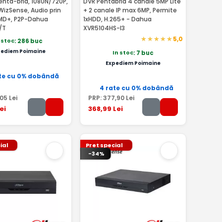
enta-brid, 1080N/720P,
DVR Pentabrid 4 canale 5MP Lite
 WizSense, Audio prin
+ 2 canale IP max 6MP, Permite
SMD+, P2P-Dahua
1xHDD, H.265+ - Dahua
/T
XVR5104HS-I3
5,0
 stoc
: 286 buc
pediem Poimaine
In stoc
: 7 buc
Expediem Poimaine
te cu 0% dobândă
4 rate cu 0% dobândă
,05
Lei
PRP:
377
,90
Lei
ei
368
,99
Lei
ial
Pret special
-34%