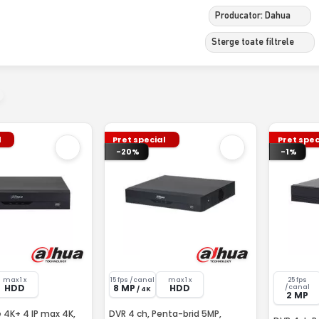
Producator: Dahua
Sterge toate filtrele
l
Pret special
Pret spec
-20%
-1%
max 1 x
15 fps /canal
max 1 x
25 fps
HDD
8 MP
HDD
/canal
/ 4K
2 MP
 4K+ 4 IP max 4K,
DVR 4 ch, Penta-brid 5MP,