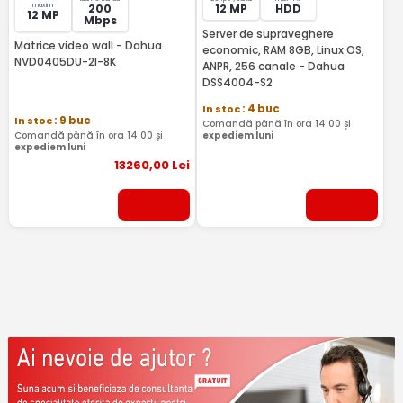
maxim
200
12 MP
HDD
12 MP
Mbps
Server de supraveghere
Matrice video wall - Dahua
economic, RAM 8GB, Linux OS,
NVD0405DU-2I-8K
ANPR, 256 canale - Dahua
DSS4004-S2
In stoc
: 4 buc
In stoc
: 9 buc
Comandă până în ora 14:00 și
Comandă până în ora 14:00 și
expediem luni
expediem luni
13260
,00
Lei