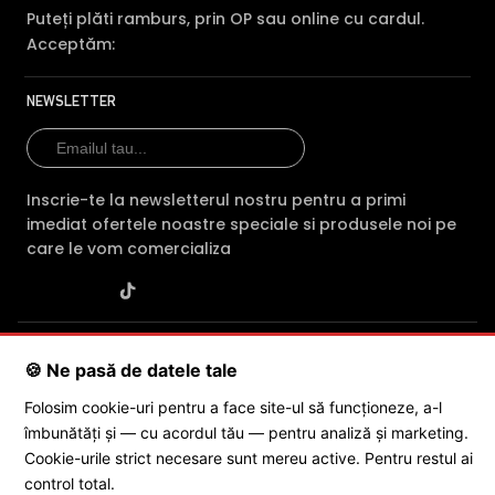
Puteți plăti ramburs, prin OP sau online cu cardul.
Acceptăm:
NEWSLETTER
Inscrie-te la newsletterul nostru pentru a primi
imediat ofertele noastre speciale si produsele noi pe
care le vom comercializa
SC POLITES ONLINE SRL
· CUI:
RO34846331
· Reg. Com.:
🍪 Ne pasă de datele tale
J2015001227161
· Capital social: 200 RON · Sediu: Str. Petrache
Poenaru, Nr. 1, Craiova, Jud. Dolj ·
Contactează-ne
·
Service produs
Folosim cookie-uri pentru a face site-ul să funcționeze, a-l
îmbunătăți și — cu acordul tău — pentru analiză și marketing.
Cookie-urile strict necesare sunt mereu active. Pentru restul ai
© 2026 SC POLITES ONLINE SRL
control total.