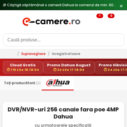
🎁 Câștigă săptămânal o cameră Dahua la comenzi de min. 600 lei —
✕
0
0
/
Supraveghere
/
Inregistratoare
Cloud Gratis
Promo Dahua August
Promo Hikvisio
⏱ 115 Zile 18:18:04
⏱ 24 Zile 17:18:04
⏱ 24 Zile 17:
Toți producătorii
(2)
DVR/NVR-uri 256 canale fara poe 4MP
Dahua
cu urmatoarele specificatii: