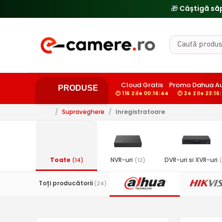
🎁 Câștigă să
Cloud Gratis
Promo Dahua Au
PRODUSE
⏱ 116 Zile 00:16:43
⏱ 24 Zile 23:16
/
Supraveghere
/
Inregistratoare
Toate
NVR-uri
DVR-uri si XVR-uri
(14)
(12)
(
Toți producătorii
(24)