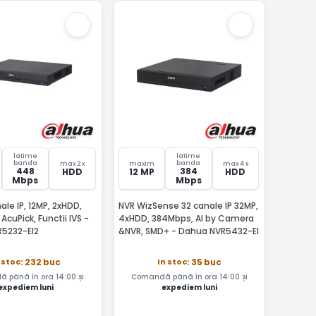
latime
latime
banda
banda
max 2 x
maxim
max 4 x
448
384
HDD
12 MP
HDD
Mbps
Mbps
ale IP, 12MP, 2xHDD,
NVR WizSense 32 canale IP 32MP,
AcuPick, Functii IVS -
4xHDD, 384Mbps, AI by Camera
5232-EI2
&NVR, SMD+ - Dahua NVR5432-EI
 stoc
In stoc
: 232 buc
: 35 buc
 până în ora 14:00 și
Comandă până în ora 14:00 și
expediem luni
expediem luni