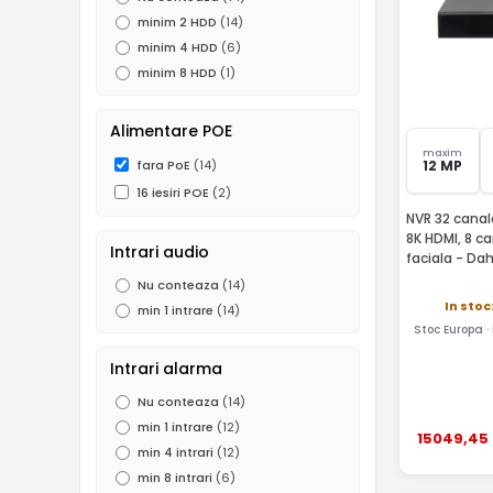
minim 2 HDD
(14)
D1
(3)
minim 4 HDD
(6)
minim 8 HDD
(1)
Alimentare POE
maxim
fara PoE
(14)
12 MP
16 iesiri POE
(2)
NVR 32 canale
8K HDMI, 8 c
Intrari audio
faciala - Da
Nu conteaza
(14)
In stoc
min 1 intrare
(14)
Stoc Europa ·
Intrari alarma
Nu conteaza
(14)
min 1 intrare
(12)
15049
,45
min 4 intrari
(12)
min 8 intrari
(6)