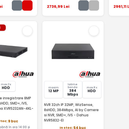
ei
2736
,99
Lei
2961
,11
L
l
max 2 x
latime
HDD
banda
maxim
max 8 x
384
12 MP
HDD
Mbps
e inregistrare 8MP
xHDD, SMD+, IVS,
NVR 32ch IP 32MP, WizSense,
ua XVR5232AN-4KL-
8xHDD, 384Mbps, AI by Camere
si NVR, SMD+, IVS - Dahua
NVR5832-EI
stoc
: 9 buc
nă în ora 14:00 și
In stoc
: 54 buc