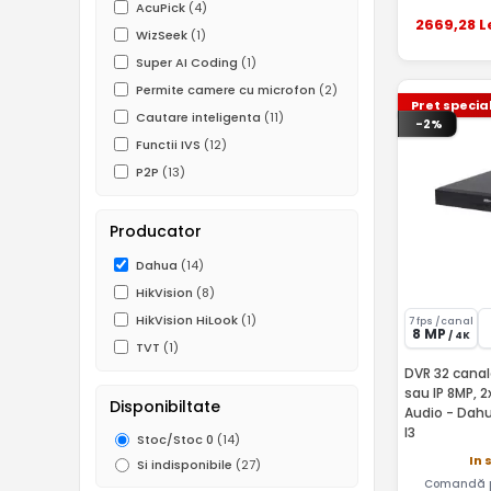
AcuPick
(4)
2669
,28
L
WizSeek
(1)
Super AI Coding
(1)
Permite camere cu microfon
(2)
Pret specia
Cautare inteligenta
(11)
-2%
Functii IVS
(12)
P2P
(13)
Producator
Dahua
(14)
HikVision
(8)
HikVision HiLook
(1)
7 fps /canal
8 MP
/ 4K
TVT
(1)
DVR 32 canal
sau IP 8MP, 2
Disponibiltate
Audio - Dah
I3
Stoc/Stoc 0
(14)
In 
Si indisponibile
(27)
Comandă pâ