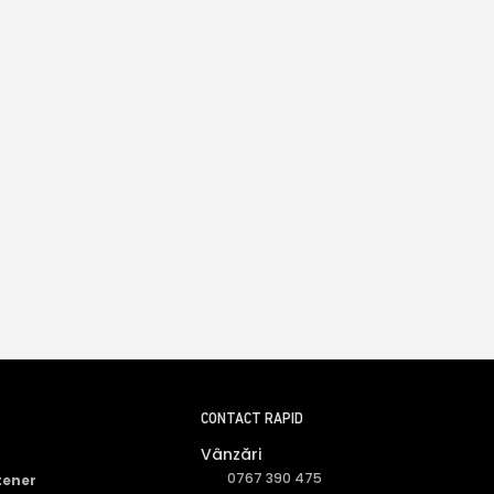
CONTACT RAPID
Vânzări
0767 390 475
tener