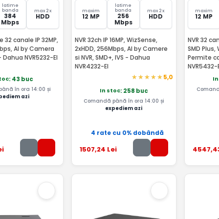
latime
latime
banda
banda
max 2 x
maxim
max 2 x
maxim
384
256
HDD
12 MP
HDD
12 MP
Mbps
Mbps
 32 canale IP 32MP,
NVR 32ch IP 16MP, WizSense,
NVR 32 can
bps, AI by Camera
2xHDD, 256Mbps, AI by Camere
SMD Plus, 
- Dahua NVR5232-EI
si NVR, SMD+, IVS - Dahua
Permite c
NVR4232-EI
NVR5432-E
5,0
toc
In
: 43 buc
nă în ora 14:00 și
Comandă
In stoc
: 258 buc
pediem azi
Comandă până în ora 14:00 și
expediem azi
4 rate cu 0% dobândă
ei
1507
,24
Lei
4547
,4