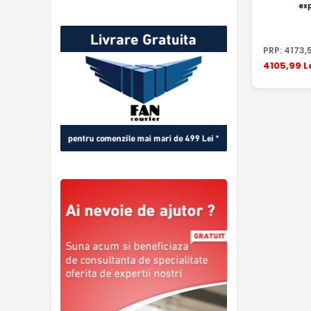
ex
PRP:
4173
,
4105
,99
L