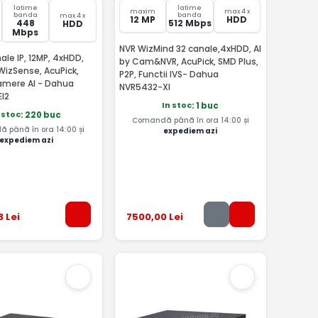
latime
latime
maxim
max 4 x
banda
banda
max 4 x
12 MP
HDD
448
512 Mbps
HDD
Mbps
NVR WizMind 32 canale,4xHDD, AI
ale IP, 12MP, 4xHDD,
by Cam&NVR, AcuPick, SMD Plus,
WizSense, AcuPick,
P2P, Functii IVS- Dahua
amere AI - Dahua
NVR5432-XI
I2
In stoc
: 1 buc
 stoc
: 220 buc
Comandă până în ora 14:00 și
 până în ora 14:00 și
expediem azi
expediem azi
3
Lei
7500
,00
Lei