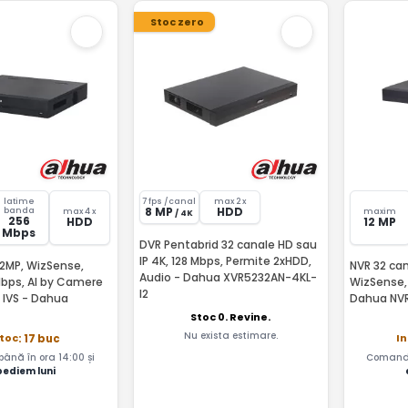
Stoc zero
latime
7 fps /canal
max 2 x
8 MP
HDD
banda
max 4 x
maxim
/ 4K
256
HDD
12 MP
Mbps
DVR Pentabrid 32 canale HD sau
IP 4K, 128 Mbps, Permite 2xHDD,
32MP, WizSense,
NVR 32 can
Audio - Dahua XVR5232AN-4KL-
bps, AI by Camere
WizSense, 
I2
, IVS - Dahua
Dahua NVR
Stoc 0. Revine.
Nu exista estimare.
stoc
In
: 17 buc
nă în ora 14:00 și
Comandă
pediem luni