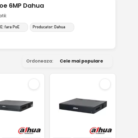
poe 6MP Dahua
ii:
E: fara PoE
Producator: Dahua
Ordoneaza:
Cele mai populare