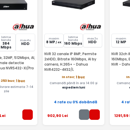
latime
latime
maxim
max 2 x
maxim
banda
banda
max 4 x
8 MP
HDD
12 MP
/ 4K
384
160 Mbps
HDD
Mbps
NVR 32 canale IP 8MP, Permite
NVR 32ch I
, 32MP, 512Mbps, AI,
2xHDD, Bitrate 160Mbps, AI by
160Mbps, E
anale detectie
camera, H.265+ - Dahua
NVR - Dah
hua NVR5432-XI/Pro
NVR4232-4KS2/L
In stoc
In
: 1 buc
: 253 buc
: 1 buc
Comandă până în ora 14:00 și
Comandă
 livrare estimata 7-14
expediem luni
zile
4 rate cu 0% dobândă
4 ra
Lei
902
,90
Lei
1291
,59