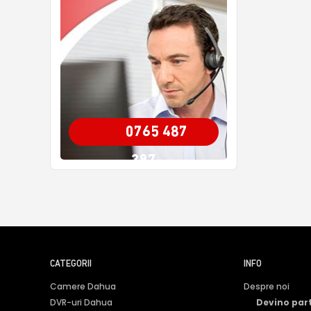
0765 487
387
CATEGORII
INFO
Camere Dahua
Despre noi
DVR-uri Dahua
Devino par