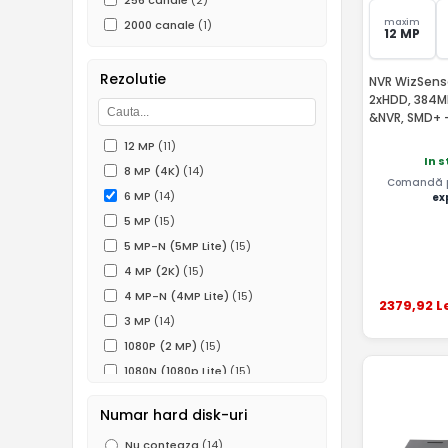
256 canale
(2)
maxim
2000 canale
(1)
12 MP
Rezolutie
NVR WizSense
2xHDD, 384M
&NVR, SMD+ 
12 MP
(11)
In s
8 MP (4K)
(14)
Comandă pâ
6 MP
(14)
ex
5 MP
(15)
5 MP-N (5MP Lite)
(15)
4 MP (2K)
(15)
4 MP-N (4MP Lite)
(15)
2379
,92
L
3 MP
(14)
1080P (2 MP)
(15)
1080N (1080p Lite)
(15)
960P (1.3 MP)
(7)
Numar hard disk-uri
720P (1MP)
(15)
Nu conteaza
(14)
960H (0.5 MP)
(10)