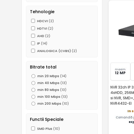
Tehnologie
HDCVI
(2)
HDTVI
(2)
AHD
(2)
IP
(14)
ANALOGICA (CVBS)
(2)
Bitrate total
maxim
12 MP
min 20 Mbps
(14)
min 40 Mbps
(13)
NVR 32ch IP 
min 80 Mbps
(13)
4xHDD, 256M
min 100 Mbps
(13)
si NVR, SMD+
NVR4432-EI
min 200 Mbps
(10)
In 
Comandă pâ
Functii Speciale
ex
SMD Plus
(10)