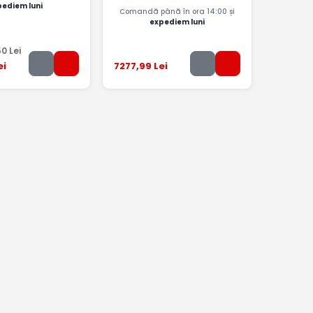
pediem luni
Comandă până în ora 14:00 și
expediem luni
50
Lei
ei
7277
,99
Lei