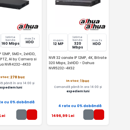
latime
latime
max 2 x
banda
banda
maxim
max 2 x
HDD
160 Mbps
320
12 MP
HDD
Mbps
P 12MP, SMD+, 2xHDD,
NVR 32 canale IP 12MP, 4K, Bitrate
PTZ, AI by Camera si
320 Mbps, 2xHDD - Dahua
ua NVR4232-4KS3
NVR5232-4KS2
 stoc
: 278 buc
In stoc
: 1 buc
 până în ora 14:00 și
Comandă până în ora 14:00 și
expediem luni
expediem luni
te cu 0% dobândă
4 rate cu 0% dobândă
Lei
1496
,99
Lei