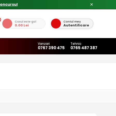
concursul
✕
Cosul este gol
Contul meu
0.00 Lei
Autentificare
Vanzari
Tehnic
0767 390 475
0765 487 387