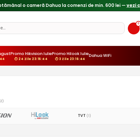
ptămânal o cameră Dahua la comenzi de min. 600 lei —
vezi 
0
gust
Promo Hikvision Iulie
Promo Hilook Iulie
Dahua WiFi
:43
⏱ 24 Zile 23:16:43
⏱ 3 Zile 23:16:43
2)
TVT
(1)