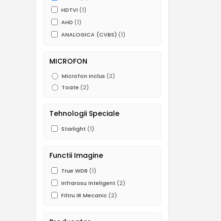
HDTVI
(1)
AHD
(1)
ANALOGICA (CVBS)
(1)
MICROFON
Microfon Inclus
(2)
Toate
(2)
Tehnologii Speciale
Starlight
(1)
Functii Imagine
True WDR
(1)
Infrarosu Inteligent
(2)
Filtru IR Mecanic
(2)