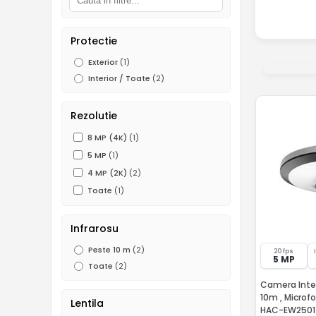
Protectie
Exterior
(1)
Interior / Toate
(2)
Rezolutie
8 MP (4K)
(1)
5 MP
(1)
4 MP (2K)
(2)
Toate
(1)
Infrarosu
Peste 10 m
(2)
20 fps
5 MP
Toate
(2)
Camera Interi
10m , Microf
Lentila
HAC-EW2501