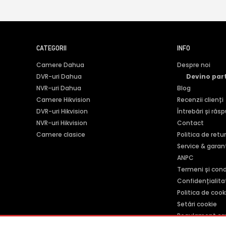
CATEGORII
INFO
Camere Dahua
Despre noi
DVR-uri Dahua
Devino par
NVR-uri Dahua
Blog
Camere Hikvision
Recenzii clienți
DVR-uri Hikvision
Întrebări și răs
NVR-uri Hikvision
Contact
Camere clasice
Politica de retu
Service & garan
ANPC
Termeni și condi
Confidențialita
Politica de cook
Setări cookie
Regulament ca