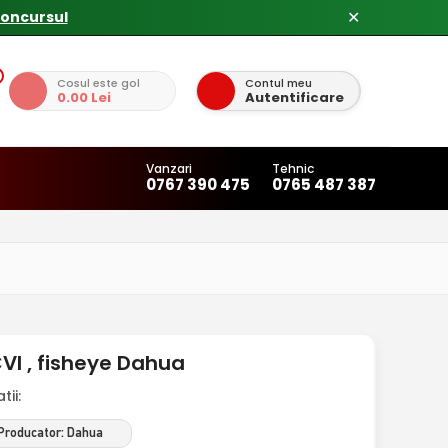
concursul
✕
Cosul este gol
Contul meu
0.00 Lei
Autentificare
Vanzari
Tehnic
0767 390 475
0765 487 387
I , fisheye Dahua
ii:
Producator: Dahua