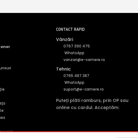
CONTACT RAPID
Vânzări
0767 390 475
tener
WhatsApp
vanzari@e-camere.ro
punsuri
Tehnic
0765 487 387
r
WhatsApp
ție
suport@e-camere.ro
Puteți plăti ramburs, prin OP sau
ții
online cu cardul. Acceptăm:
te
ies
mpanii