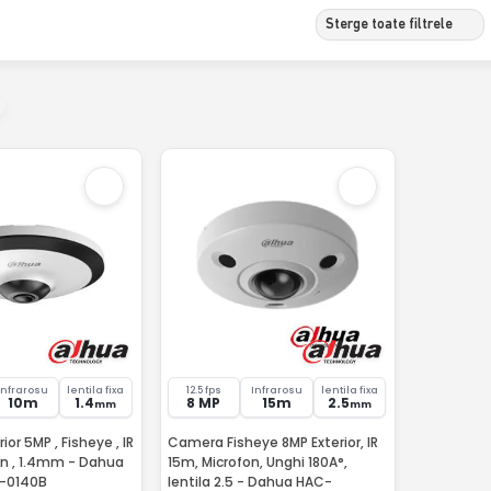
Sterge toate filtrele
Infrarosu
lentila fixa
12.5 fps
Infrarosu
lentila fixa
10m
1.4
8 MP
15m
2.5
mm
mm
or 5MP , Fisheye , IR
Camera Fisheye 8MP Exterior, IR
on , 1.4mm - Dahua
15m, Microfon, Unghi 180A°,
-0140B
lentila 2.5 - Dahua HAC-