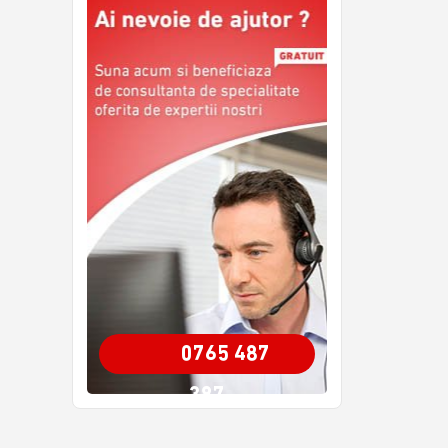
0765 487
387