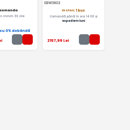
EBW3802
 comanda
In stoc
: 1 buc
 in minim 30 zile
Comandă până în ora 14:00 și
expediem luni
 cu 0% dobândă
ei
2157
,99
Lei