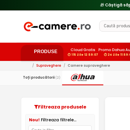
🎁 Câștigă să
Cloud Gratis
Promo Dahua Au
PRODUSE
⏱ 115 Zile 12:59:06
⏱ 24 Zile 11:59
/
Supraveghere
/
Camere supraveghere
Toți producătorii
(2)
Filtreaza produsele
Nou!
Filtreaza filtrele...