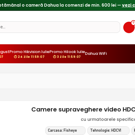
ptămânal o cameră Dahua la comenzi de min. 600 lei —
vezi 
0
gust
Promo Hikvision Iulie
Promo Hilook Iulie
Dahua WiFi
:06
⏱ 24 Zile 11:59:06
⏱ 3 Zile 11:59:06
Camere supraveghere video HDCV
cu urmatoarele specificat
Carcasa: Fisheye
Tehnologie: HDCVI