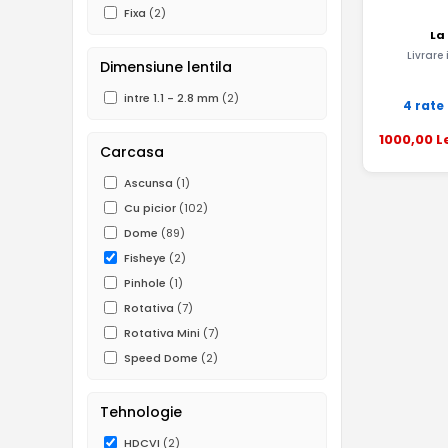
Fixa
(2)
La
Livrare
Dimensiune lentila
intre 1.1 - 2.8 mm
(2)
4 rate
1000
,00
L
Carcasa
Ascunsa
(1)
Cu picior
(102)
Dome
(89)
Fisheye
(2)
Pinhole
(1)
Rotativa
(7)
Rotativa Mini
(7)
Speed Dome
(2)
Tehnologie
HDCVI
(2)