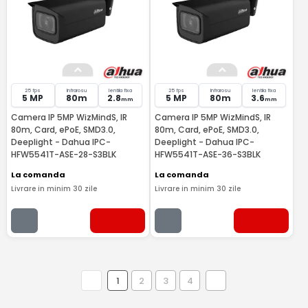
25 fps
Infrarosu
lentila fixa
25 fps
Infrarosu
lentila fixa
5 MP
80m
2.8
5 MP
80m
3.6
mm
mm
Camera IP 5MP WizMindS, IR
Camera IP 5MP WizMindS, IR
80m, Card, ePoE, SMD3.0,
80m, Card, ePoE, SMD3.0,
Deeplight - Dahua IPC-
Deeplight - Dahua IPC-
HFW5541T-ASE-28-S3BLK
HFW5541T-ASE-36-S3BLK
La comanda
La comanda
Livrare in minim 30 zile
Livrare in minim 30 zile
1
2
3
4