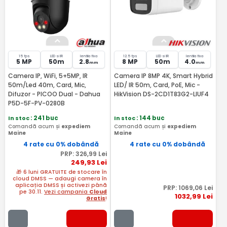
15 fps
LED si IR
lentila fixa
12.5 fps
LED si IR
lentila fixa
5 MP
50m
2.8
8 MP
50m
4.0
mm
mm
Camera IP, WiFi, 5+5MP, IR
Camera IP 8MP 4K, Smart Hybrid
50m/Led 40m, Card, Mic,
LED/ IR 50m, Card, PoE, Mic -
Difuzor - PICOO Dual - Dahua
HikVision DS-2CD1T83G2-LIUF4
P5D-5F-PV-0280B
In stoc
: 241 buc
In stoc
: 144 buc
Comandă acum și
expediem
Comandă acum și
expediem
Maine
Maine
4 rate cu 0% dobândă
4 rate cu 0% dobândă
PRP:
326
,99
Lei
249
,93
Lei
🎁 6 luni GRATUITE de stocare în
cloud DMSS — adaugi camera în
aplicația DMSS și activezi până
PRP:
1069
,06
Lei
pe 30.11.
Vezi campania
Cloud
1032
,99
Lei
Gratis
!