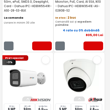
50m, ePoE, SMD3.0, Deeplight,
Microfon, PoE, Card, AI SSA, IK10
Card - Dahua IPC-HDBW5541R-
- Dahua IPC-HDBW3541E-AS-
ASE-28-S3-BLK
0280B-S2
La comanda
In stoc
: 2 buc
Comandă azi și
expediem
Livrare in minim 30 zile
poimâine
4 rate cu 0% dobândă
805
,00
Lei
Pret special
-3%
20 fps
LED si IR
lentila fixa
20 fps
Infrarosu
lentila fixa
6 MP
50m
4.0
5 MP
50m
2.8
mm
mm