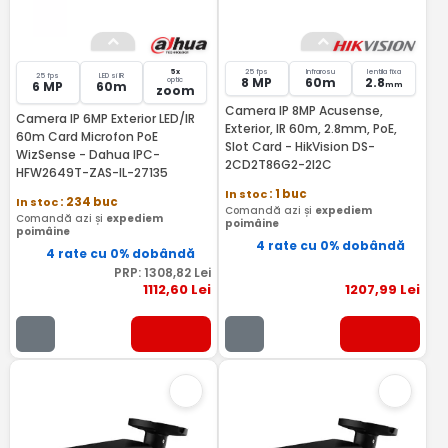
5x
25 fps
Infrarosu
lentila fixa
25 fps
LED si IR
8 MP
60m
2.8
optic
6 MP
60m
mm
zoom
Camera IP 8MP Acusense,
Camera IP 6MP Exterior LED/IR
Exterior, IR 60m, 2.8mm, PoE,
60m Card Microfon PoE
Slot Card - HikVision DS-
WizSense - Dahua IPC-
2CD2T86G2-2I2C
HFW2649T-ZAS-IL-27135
In stoc
: 1 buc
In stoc
: 234 buc
Comandă azi și
expediem
Comandă azi și
expediem
poimâine
poimâine
4 rate cu 0% dobândă
4 rate cu 0% dobândă
PRP:
1308
,82
Lei
1112
,60
Lei
1207
,99
Lei