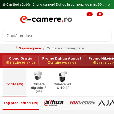
🎁 Câștigă săptămânal o cameră Dahua la comenzi de min. 600 lei —
✕
0
0
/
Supraveghere
/
Camere supraveghere
Cloud Gratis
Promo Dahua August
Promo Hikvisio
⏱ 112 Zile 01:44:01
⏱ 21 Zile 00:44:01
⏱ 21 Zile 00:
Toate
(69)
Camere
Camere WiFi
digitale IP
& 4G
(1)
(68)
Toți producătorii
(69)