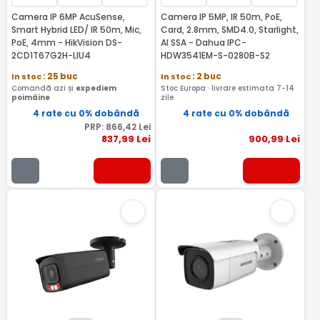
Camera IP 6MP AcuSense,
Camera IP 5MP, IR 50m, PoE,
Smart Hybrid LED/ IR 50m, Mic,
Card, 2.8mm, SMD4.0, Starlight,
PoE, 4mm - HikVision DS-
AI SSA - Dahua IPC-
2CD1T67G2H-LIU4
HDW3541EM-S-0280B-S2
In stoc
: 25 buc
In stoc
: 2 buc
Comandă azi și
expediem
Stoc Europa · livrare estimata 7-14
poimâine
zile
4 rate cu 0% dobândă
4 rate cu 0% dobândă
PRP:
866
,42
Lei
837
,99
Lei
900
,99
Lei