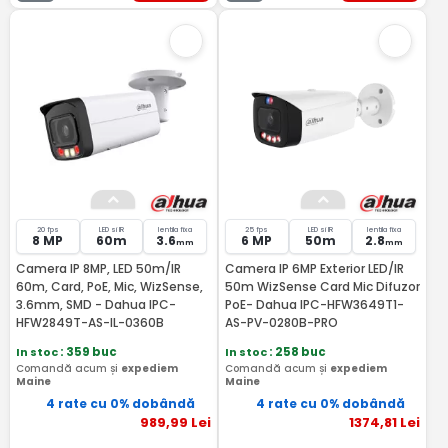
20 fps
LED si IR
lentila fixa
25 fps
LED si IR
lentila fixa
8 MP
60m
3.6
6 MP
50m
2.8
mm
mm
Camera IP 8MP, LED 50m/IR
Camera IP 6MP Exterior LED/IR
60m, Card, PoE, Mic, WizSense,
50m WizSense Card Mic Difuzor
3.6mm, SMD - Dahua IPC-
PoE- Dahua IPC-HFW3649T1-
HFW2849T-AS-IL-0360B
AS-PV-0280B-PRO
In stoc
: 359 buc
In stoc
: 258 buc
Comandă acum și
expediem
Comandă acum și
expediem
Maine
Maine
4 rate cu 0% dobândă
4 rate cu 0% dobândă
989
,99
Lei
1374
,81
Lei