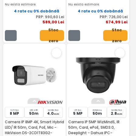
Nu exista estimare.
Nu exista estimare.
4 rate cu 0% dobândă
4 rate cu 0% dobândă
PRP:
990
,60
Lei
PRP:
726
,00
Lei
589
,00
Lei
674
,99
Lei
Stoc
Stoc
zero
zero
12.5 fps
LED si IR
lentila fixa
25 fps
Infrarosu
lentila fixa
8 MP
50m
4.0
5 MP
50m
2.8
mm
mm
Camera IP 8MP 4K, Smart Hybrid
Camera IP 5MP WizMindS, IR
LED/ IR 50m, Card, PoE, Mic -
50m, Card, ePoE, SMD3.0,
HikVision DS-2CD1T83G2-
Deeplight - Dahua IPC-