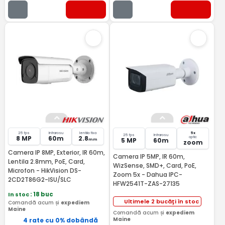
25 fps
Infrarosu
lentila fixa
5x
25 fps
Infrarosu
8 MP
60m
2.8
optic
5 MP
60m
mm
zoom
Camera IP 8MP, Exterior, IR 60m,
Camera IP 5MP, IR 60m,
Lentila 2.8mm, PoE, Card,
WizSense, SMD+, Card, PoE,
Microfon - HikVision DS-
Zoom 5x - Dahua IPC-
2CD2T86G2-ISU/SLC
HFW2541T-ZAS-27135
In stoc
: 18 buc
Ultimele 2 bucăți în stoc
Comandă acum și
expediem
Maine
Comandă acum și
expediem
Maine
4 rate cu 0% dobândă