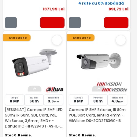
4 rate cu 0% dobândă
1371
,99
Lei
891
,72
Lei
Stoc zero
Stoc zero
20 fps
LED si IR
lentila fixa
12.5 fps
Infrarosu
lentila fixa
8 MP
60m
3.6
8 MP
80m
4.0
mm
mm
[RESIGILAT] Camera IP 8MP, LED
Camera IP 8MP Exterior, IR 80m,
50m/ IR 60m, SDI, Card, PoE,
POE, Slot Card, lentila 4mm -
WizSense, 3,6mm, SMD+ -
HikVision DS-2CD2T83G0-I8
Dahua IPC-HFW2849T-AS-IL-
RMA
Stoc 0. Revine.
Stoc 0. Revine.