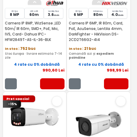
20 fps
LED si IR
lentila fixa
20 fps
Infrarosu
lentila fixa
8 MP
60m
3.6
6 MP
80m
4.0
mm
mm
Camera IP 8MP, WizSense ,LED
Camera IP 6MP, IR 80m, Card,
50m/ IR 60m, SMD+, PoE, Mic,
PoE, AcuSense, Lentila 4mm,
IVS, Card- Dahua IPC-
DarkFighter - HikVision DS-
HFW2849T-AS-IL-36-BLK
2CD2T66G2-4I4
In stoc
: 752 buc
In stoc
: 21 buc
Stoc Europa · livrare estimata 7-14
Comandă azi și
expediem
zile
poimâine
4 rate cu 0% dobândă
4 rate cu 0% dobândă
990
,60
Lei
998
,99
Lei
Pret special
-15%