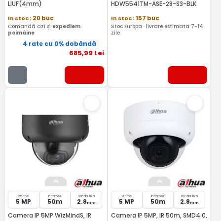
LIUF(4mm)
HDW5541TM-ASE-28-S3-BLK
In stoc
: 20 buc
In stoc
: 157 buc
Comandă azi și
expediem
Stoc Europa · livrare estimata 7-14
poimâine
zile
4 rate cu 0% dobândă
685
,99
Lei
25 fps
Infrarosu
lentila fixa
20 fps
Infrarosu
lentila fixa
5 MP
50m
2.8
5 MP
50m
2.8
mm
mm
Camera IP 5MP WizMindS, IR
Camera IP 5MP, IR 50m, SMD4.0,