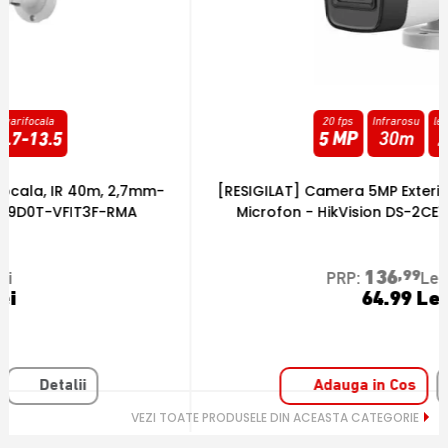
20 fps
Infrarosu
lentila fixa
5 MP
30m
2.8
mm
[RESIGILAT] Camera 5MP Exterior, IR 20m, lentila 2.8,
[
Microfon - HikVision DS-2CE16H0T-ITPFS2-RMA
136
,99
PRP:
Lei
64.99 Lei
Adauga in Cos
Detalii
VEZI TOATE PRODUSELE DIN ACEASTA CATEGORIE