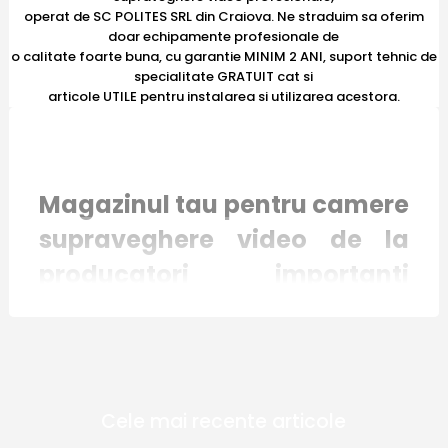
operat de SC POLITES SRL din Craiova. Ne straduim sa oferim
doar echipamente profesionale de
o calitate foarte buna, cu garantie MINIM 2 ANI, suport tehnic de
specialitate GRATUIT cat si
articole UTILE pentru instalarea si utilizarea acestora.
Magazinul tau pentru camere
supraveghere video de la
producatori importanti
recunoscuti international
Magazinul online E-Camere.ro mizeaza pe
Cele mai recente articole
inovatie si responsabilitate. Toate produsele