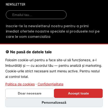
profesionalism fiecare comanda. Indiferent
NEWSLETTER
de produsul achizitionat, clientii primesc din
partea magazinului online intre 2 si 3 ani
garantie.
Inscrie-te la newsletterul nostru pentru a primi
imediat ofertele noastre speciale si produsele noi pe
E-Camere.ro ofera si consultanta tehnica
care le vom comercializa
gratuita (prin telefon sau e-mail) pentru
montarea sau mentenanta
🍪 Ne pasă de datele tale
echipamentelor cumparate
SC POLITES ONLINE SRL
· CUI:
RO34846331
· Reg. Com.:
Folosim cookie-uri pentru a face site-ul să funcționeze, a-l
J2015001227161
· Capital social: 200 RON · Sediu: Str. Petrache
Echipa de profesionisti ai magazinului E-
îmbunătăți și — cu acordul tău — pentru analiză și marketing.
Poenaru, Nr. 1, Craiova, Jud. Dolj ·
Contactează-ne
·
Service produs
camere.ro asigura in sprijinul cetatenilor
Cookie-urile strict necesare sunt mereu active. Pentru restul
servicii dedicate dezvoltarii si comercializarii
ai control total.
de camere de supraveghere profesionale,
Politica de cookies
·
Confidențialitate
© 2026 SC POLITES ONLINE SRL
adresandu-se in special directorilor de
Doar necesare
Accept toate
companii si antreprenorilor, dar si institutiilor
de stat, care urmaresc buna conduita
Personalizează
umana in campul muncii, dar si in timpul liber