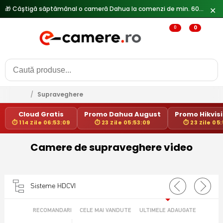
🎁 Câștigă săptămânal o cameră Dahua la comenzi de min. 600 lei —
✕
0
0
/
Supraveghere
Cloud Gratis
Promo Dahua August
Promo Hikvisi
⏱ 114 Zile 06:53:09
⏱ 23 Zile 05:53:09
⏱ 23 Zile 05
Camere de supraveghere video
Sisteme HDCVI
RECOMANDARI
CELE MAI VANDUTE
ULTIMELE ADAUGATE