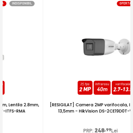
OFERTA
INDISPONIBIL
25 fps
Infrarosu
varifocala
2 MP
40m
2.7
-
13.5
[RESIGILAT] Camera 2MP varifocala, IR 40m, 2,7mm-
13,5mm - HikVision DS-2CE19D0T-VFIT3F-RMA
248
,99
PRP:
Lei