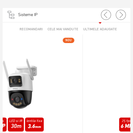
Sisteme IP
RECOMANDARI
CELE MAI VANDUTE
ULTIMELE ADAUGATE
NOU
25 fps
Infrarosu
lentila fixa
6 MP
15m
3.6
mm