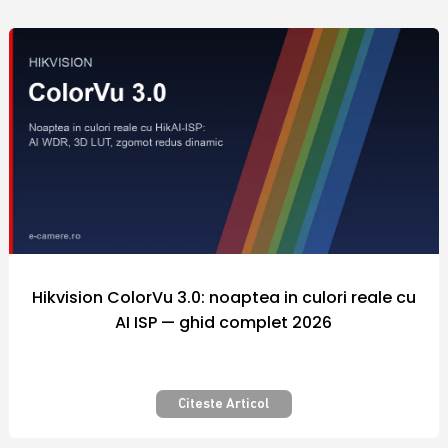
comercializate sunt fabricate de catre
producatori renumiti in industria
internationala a sistemelor de securitate, iar
preturile diferitelor modele de echipamente
si camere video supraveghere din portofoliul
firmei Polites Online Srl sunt adaptate la
puterea de cumparare a fiecarui client.
Nicaieri altundeva siguranta nu a costat atat
de putin! Securizarea bunurilor pe care le
detinem este importanta pentru fiecare
dintre noi.
Hikvision ColorVu 3.0: noaptea in culori reale cu
AI ISP — ghid complet 2026
Camera video supraveghere – Pentru
siguranta si confort – Calitate
premium
Citeste Articol