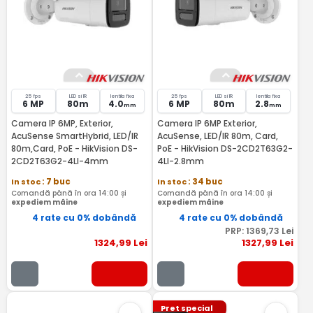
25 fps
LED si IR
lentila fixa
25 fps
LED si IR
lentila fixa
6 MP
80m
4.0
6 MP
80m
2.8
mm
mm
Camera IP 6MP, Exterior,
Camera IP 6MP Exterior,
AcuSense SmartHybrid, LED/IR
AcuSense, LED/IR 80m, Card,
80m,Card, PoE - HikVision DS-
PoE - HikVision DS-2CD2T63G2-
2CD2T63G2-4LI-4mm
4LI-2.8mm
In stoc
: 7 buc
In stoc
: 34 buc
Comandă până în ora 14:00 și
Comandă până în ora 14:00 și
expediem mâine
expediem mâine
4 rate cu 0% dobândă
4 rate cu 0% dobândă
PRP:
1369
,73
Lei
1324
,99
Lei
1327
,99
Lei
Pret special