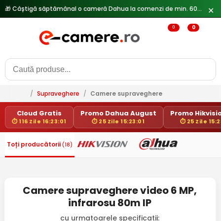
🎁 Câștigă săptămânal o cameră Dahua la comenzi de min. 600 lei —
✕
0
0
/
Supraveghere
/
Camere supraveghere
Cloud Gratis
Promo Dahua August
Promo Hikvisio
⏱ 116 Zile 16:23:01
⏱ 25 Zile 15:23:01
⏱ 25 Zile 15:2
Toți producătorii
(18)
Camere supraveghere video 6 MP,
infrarosu 80m IP
cu urmatoarele specificatii: