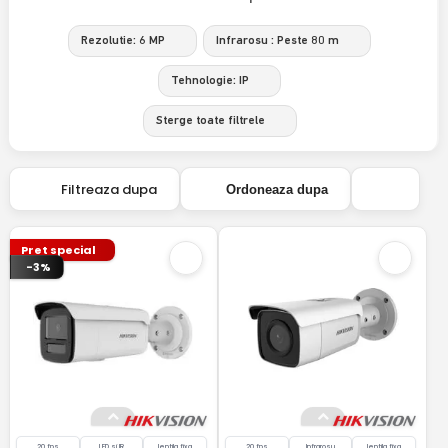
Rezolutie: 6 MP
Infrarosu : Peste 80 m
Tehnologie: IP
Sterge toate filtrele
Filtreaza dupa
Ordoneaza dupa
Pret special
-3%
20 fps
LED si IR
lentila fixa
20 fps
Infrarosu
lentila fixa