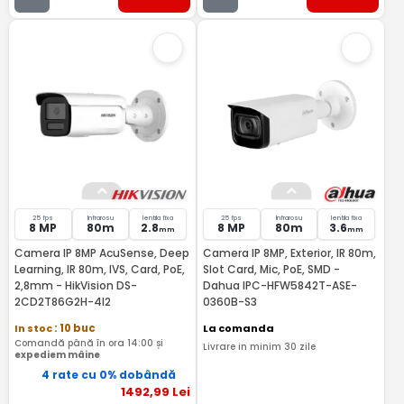
25 fps
Infrarosu
lentila fixa
25 fps
Infrarosu
lentila fixa
8 MP
80m
2.8
8 MP
80m
3.6
mm
mm
Camera IP 8MP AcuSense, Deep
Camera IP 8MP, Exterior, IR 80m,
Learning, IR 80m, IVS, Card, PoE,
Slot Card, Mic, PoE, SMD -
2,8mm - HikVision DS-
Dahua IPC-HFW5842T-ASE-
2CD2T86G2H-4I2
0360B-S3
In stoc
: 10 buc
La comanda
Comandă până în ora 14:00 și
Livrare in minim 30 zile
expediem mâine
4 rate cu 0% dobândă
1492
,99
Lei