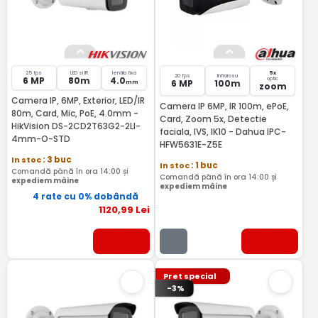
25 fps
LED si IR
lentila fixa
5x
20 fps
Infrarosu
6 MP
80m
4.0
optic
6 MP
100m
mm
zoom
Camera IP, 6MP, Exterior, LED/IR
Camera IP 6MP, IR 100m, ePoE,
80m, Card, Mic, PoE, 4.0mm -
Card, Zoom 5x, Detectie
HikVision DS-2CD2T63G2-2LI-
faciala, IVS, IK10 - Dahua IPC-
4mm-O-STD
HFW5631E-Z5E
In stoc
: 3 buc
In stoc
: 1 buc
Comandă până în ora 14:00 și
Comandă până în ora 14:00 și
expediem mâine
expediem mâine
4 rate cu 0% dobândă
1120
,99
Lei
Pret special
-3%