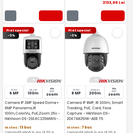
3133
,99
Lei
Pret special
Pret special
-3%
-3%
25x
25x
25 fps
LED si IR
25 fps
Infrarosu
optic
optic
6 MP
100m
8 MP
200m
zoom
zoom
Camera IP 2MP Speed Dome+
Camera IP 8MP, IR 200m, Smart
6MP Panorama,IR
Tracking, PoE, Card, Face
100m,ColorVu, PoE,Zoom 25x -
Capture - HikVision DS-
HikVision DS-2SE4C225MWG-
2DE7A825IW-AEB T5
E26F0
In stoc
: 13 buc
In stoc
: 7 buc
Comandă până în ora 14:00 și
Comandă până în ora 14:00 și