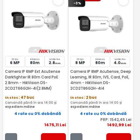
-3%
20 fps
Infrarosu
lentila fixa
25 fps
Infrarosu
lentila fixa
6 MP
80m
2.8
8 MP
80m
4.0
mm
mm
Camera IP 6MP Ext AcuSense
Camera IP 8MP AcuSense, Deep
Darkfighter IR 80m Card PoE
Learning, IR 80m, IVS, Card, PoE,
2.8mm - HikVision DS-
4mm - HikVision DS-
2CD2T66G2H-4I(2.8MM)
2CD2T86G2H-4I4
In stoc
: 47 buc
In stoc
: 2 buc
Comandă până în ora 14:00 și
Comandă până în ora 14:00 și
expediem mâine
expediem mâine
4 rate cu 0% dobândă
4 rate cu 0% dobândă
PRP:
1542
,45
Lei
1475
,11
Lei
1492
,99
Lei