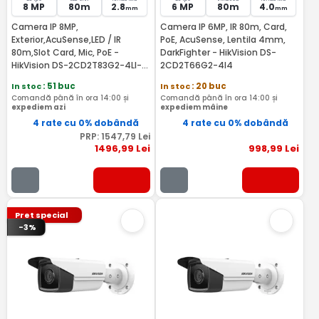
8 MP
80m
2.8
6 MP
80m
4.0
mm
mm
Camera IP 8MP,
Camera IP 6MP, IR 80m, Card,
Exterior,AcuSense,LED / IR
PoE, AcuSense, Lentila 4mm,
80m,Slot Card, Mic, PoE -
DarkFighter - HikVision DS-
HikVision DS-2CD2T83G2-4LI-
2CD2T66G2-4I4
2.8mm
In stoc
: 51 buc
In stoc
: 20 buc
Comandă până în ora 14:00 și
Comandă până în ora 14:00 și
expediem azi
expediem mâine
4 rate cu 0% dobândă
4 rate cu 0% dobândă
PRP:
1547
,79
Lei
1496
,99
Lei
998
,99
Lei
Pret special
-3%