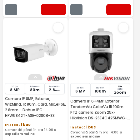
25 fps
Infrarosu
lentila fixa
25x
25 fps
LED si IR
8 MP
80m
2.8
optic
6 MP
100m
mm
zoom
Camera IP 8MP, Exterior,
Camera IP 6+4MP Exterior
WizMind, IR 80m, Card, Mic,ePoE,
TandemVu ColorVu IR 100m
2.8mm - Dahua IPC-
PTZ camera Zoom 25x-
HFW5842T-ASE-0280B-S3
HikVision DS-2SE4C425MWG-
E26F0
In stoc
: 1 buc
In stoc
: 1 buc
Comandă până în ora 14:00 și
Comandă până în ora 14:00 și
expediem mâine
expediem mâine