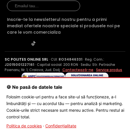
Inscrie-te la newsletterul nostru pentru a primi
imediat ofertele noastre speciale si produsele noi pe
care le vom comercializa
SC POLITES ONLINE SRL
· CUI:
RO34846331
· Reg. Com.:
J2015001227161
· Capital social: 200 RON · Sediu: Str. Petrache
Poenaru, Nr. 1, Craiova, Jud. Dolj ·
Contactează-ne
·
Service produs
🍪 Ne pasă de datele tale
© 2026 SC POLITES ONLINE SRL
Folosim cookie-uri pentru a face site-ul să funcționeze, a-l
îmbunătăți și — cu acordul tău — pentru analiză și marketing.
Cookie-urile strict necesare sunt mereu active. Pentru restul ai
control total.
Politica de cookies
·
Confidențialitate