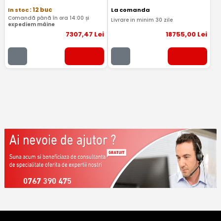
In stoc
: 12 buc
La comanda
Comandă până în ora 14:00 și
Livrare in minim 30 zile
expediem mâine
7307
,47
Lei
18755
,00
Lei
0767 390 475