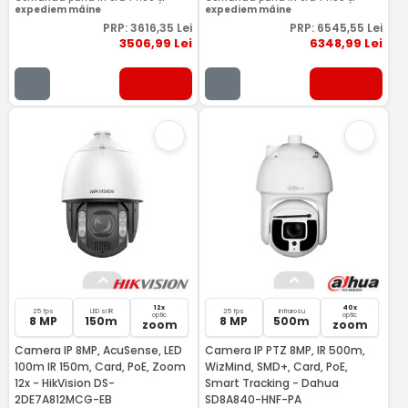
expediem mâine
expediem mâine
PRP:
3616
,35
Lei
PRP:
6545
,55
Lei
3506
,99
Lei
6348
,99
Lei
12x
40x
25 fps
LED si IR
25 fps
Infrarosu
optic
optic
8 MP
150m
8 MP
500m
zoom
zoom
Camera IP 8MP, AcuSense, LED
Camera IP PTZ 8MP, IR 500m,
100m IR 150m, Card, PoE, Zoom
WizMind, SMD+, Card, PoE,
12x - HikVision DS-
Smart Tracking - Dahua
2DE7A812MCG-EB
SD8A840-HNF-PA