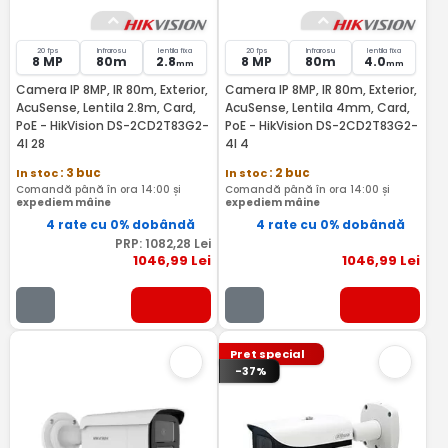
20 fps
Infrarosu
lentila fixa
20 fps
Infrarosu
lentila fixa
8 MP
80m
2.8
8 MP
80m
4.0
mm
mm
Camera IP 8MP, IR 80m, Exterior,
Camera IP 8MP, IR 80m, Exterior,
AcuSense, Lentila 2.8m, Card,
AcuSense, Lentila 4mm, Card,
PoE - HikVision DS-2CD2T83G2-
PoE - HikVision DS-2CD2T83G2-
4I 28
4I 4
In stoc
: 3 buc
In stoc
: 2 buc
Comandă până în ora 14:00 și
Comandă până în ora 14:00 și
expediem mâine
expediem mâine
4 rate cu 0% dobândă
4 rate cu 0% dobândă
PRP:
1082
,28
Lei
1046
,99
Lei
1046
,99
Lei
Pret special
-37%